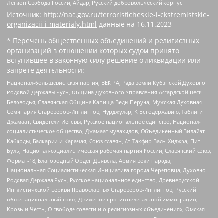
Легион Свобода России, Айдар, Русский добровольческий корпус
Источник:
http://nac.gov.ru/terroristicheskie-i-ekstremistskie-
organizacii-i-materialy.html
данные на
16.11.2023
* Перечень общественных объединений и религиозных
организаций в отношении которых судом принято
вступившее в законную силу решение о ликвидации или
запрете деятельности:
Национал-большевистская партия, ВЕК РА, Рада земли Кубанской Духовно
Родовой Державы Русь, Община Духовного Управления Асгардской Веси
Беловодья, Славянская Община Капища Веды Перуна, Мужская Духовная
Семинария Староверов-Инглингов, Нурджулар, К Богодержавию, Таблиги
Джамаат, Свидетели Иеговы, Русское национальное единство, Национал-
социалистическое общество, Джамаат мувахидов, Объединенный Вилайат
Кабарды, Балкарии и Карачая, Союз славян, Ат-Такфир Валь-Хиджра, Пит
Буль, Национал-социалистическая рабочая партия России, Славянский союз,
Формат-18, Благородный Орден Дьявола, Армия воли народа,
Национальная Социалистическая Инициатива города Череповца, Духовно-
Родовая Держава Русь, Русское национальное единство, Древнерусской
Инглистической церкви Православных Староверов-Инглингов, Русский
общенациональный союз, Движение против нелегальной иммиграции,
Кровь и Честь, О свободе совести и о религиозных объединениях, Омская