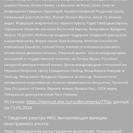
комитет России, Russie-Libertes, La Asocicion de Rusos Libres, Союз за
возвращение Северных территорий, Крымскотатарский Ресурсный Центр,
Глобальный союз IndustriALL, Russian Election Monitor, Article 19, Мнение
медиа, Федерация анархического черного креста, Радио Свободная Европа,
Германское общество изучения Восточной Европы, Фонд имени Фридриха
Эберта, XZ gGmbH, Мобильная академия поддержки гендерной демократии
и миротворчества, Форум имени Льва Копелева, American Councils for
International Education, Cultural Vistas, Institute of International Education,
Антивоенное движение Антальи, Открытый диалог, Школа международных
отношений и государственной политики им Питера Мунка, Российско-
канадский демократический альянс, Школа международных отношений им
Нормана Патерсона, Центр Гражданских Свобод, Фонд Бориса Немцова за
Свободу, Фонд имени Фридриха Науманна за свободу, Феминистское
антивоенное сопротивление, Комитет независимости Ингушетии, Прометей,
Stop Occupation of Karelia, Вернись живым, Фридом Хаус, СОТА медиа,
Либерально-демократическая Лига Украины
Источник:
https://minjust.gov.ru/ru/documents/7756/
данные
на
13.05.2024
* Сведения реестра НКО, выполняющих функции
иностранного агента:
Лилит, Правозащитная группа Гражданин.Армия.Право, Нижегородский