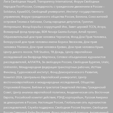
Лига Свободных Наций, Transparеncy International, Форум Свободных
Народов ПостРоссии, Солидарность с гражданским движением в России –
Solidarus, КрымSOS, Свободный университет, Институт государственного
управления, Форум гражданского общества Россия, Беллона, Союз жителей
островов Тисима и Хабомаи, Съезд народных депутатов, Гринпис
Интернешнл, Фонд борьбы с коррупцией Инк, Завет церквей TCCN, Агора,
Всемирный фонд природы, BDR Novaja Gazeta-Europe, Алтай проект,
Образовательный дом прав человека Чернигов, Фонд Дом Прав Человека,
Белорусский дом прав человека имени Бориса Звозскова, Дом прав
человека Тбилиси, Дом прав человека Ереван, Дом прав человека Крым,
Центр дикого лосося, TVR Studios, ТВ Дождь, Центр европейских
исследований им Вилфрида Мартенса, Сетевое объединение журналистов
расследователей, АЛЛАТРА, За свободную Россию, Свободная Бурятия, Uralic,
UnKremlin, Международная федерация транспортных рабочих, ИстЧам
Финланд, Гудзоновский институт, Фонд Демократического Развития,
Комитет-2024, Центрально-Европейский университет, Центр
восточноевропейских и международных исследований, Общество
Сторожевой башни, Библии и трактатов Свидетелей Иеговы, Гражданский
Совет, Центр анализа европейской политики, Академическая сеть Восточная
Европа, Российский комитет действия, РЭНД корпорейшн, Русская Америка
за демократию в России, Настоящая Россия, Глобальная сеть журналистов-
расследователей, Служба поддержки, Свободная Россия Берлин, Свободная
Россия Северный Рейн-Вестфалия, Фонд глобальной помощи, Антивоенный