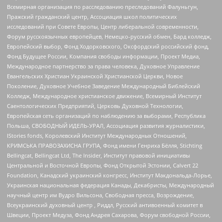
Всемирная организация по расследованию преследований Фалуньгун,
Пражский гражданский центр, Ассоциация школ политических
исследований при Совете Европы, Центр либеральной современности,
Форум русскоязычных европейцев, Немецко-русский обмен, Бард колледж,
Европейский выбор, Фонд Ходорковского, Оксфордский российский фонд,
Фонд Будущее России, Компания свободы информации, Проект Медиа,
Международное партнерство за права человека, Духовное Управление
Евангельских Христиан Украинской Христианской Церкви, Новое
Поколение, Духовное Учебное Заведение Международный Библейский
Колледж, Международное христианское движение, Всемирный Институт
Саентологических Предприятий, Церковь Духовной Технологии,
Европейская сеть организаций по наблюдению за выборами, Республика
Польша, СВОБОДНЫЙ ИДЕЛЬ-УРАЛ, Ассоциация развития журналистики,
IStories fonds, Королевский Институт Международных Отношений,
КРИМСЬКА ПРАВОЗАХИСНА ГРУПА, Фонд имени Генриха Бёлля, Stichting
Bellingcat, Bellingcat Ltd, The Insider, Институт правовой инициативы
Центральной и Восточной Европы, Фонд Открытой Эстонии, Calvert 22
Foundation, Канадский украинский конгресс, Институт Макдональда-Лорье,
Украинская национальная федерация Канады, Декабристы, Международный
научный центр им Вудро Вильсона, Свободная пресса, Возрождение,
Всеукраинский духовный центр , Риддл, Русский антивоенный комитет в
Швеции, Проект Медуза, Фонд Андрея Сахарова, Форум свободной России,