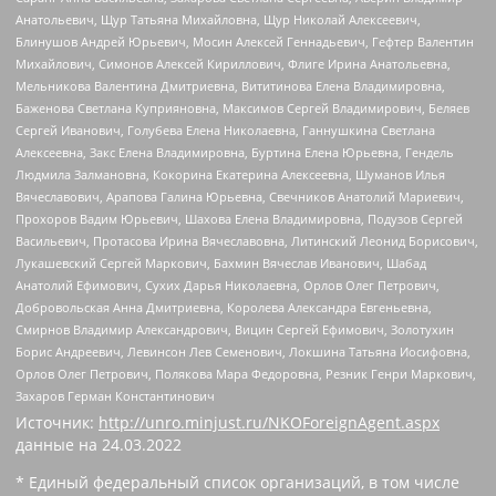
Анатольевич, Щур Татьяна Михайловна, Щур Николай Алексеевич,
Блинушов Андрей Юрьевич, Мосин Алексей Геннадьевич, Гефтер Валентин
Михайлович, Симонов Алексей Кириллович, Флиге Ирина Анатольевна,
Мельникова Валентина Дмитриевна, Вититинова Елена Владимировна,
Баженова Светлана Куприяновна, Максимов Сергей Владимирович, Беляев
Сергей Иванович, Голубева Елена Николаевна, Ганнушкина Светлана
Алексеевна, Закс Елена Владимировна, Буртина Елена Юрьевна, Гендель
Людмила Залмановна, Кокорина Екатерина Алексеевна, Шуманов Илья
Вячеславович, Арапова Галина Юрьевна, Свечников Анатолий Мариевич,
Прохоров Вадим Юрьевич, Шахова Елена Владимировна, Подузов Сергей
Васильевич, Протасова Ирина Вячеславовна, Литинский Леонид Борисович,
Лукашевский Сергей Маркович, Бахмин Вячеслав Иванович, Шабад
Анатолий Ефимович, Сухих Дарья Николаевна, Орлов Олег Петрович,
Добровольская Анна Дмитриевна, Королева Александра Евгеньевна,
Смирнов Владимир Александрович, Вицин Сергей Ефимович, Золотухин
Борис Андреевич, Левинсон Лев Семенович, Локшина Татьяна Иосифовна,
Орлов Олег Петрович, Полякова Мара Федоровна, Резник Генри Маркович,
Захаров Герман Константинович
Источник:
http://unro.minjust.ru/NKOForeignAgent.aspx
данные на
24.03.2022
* Единый федеральный список организаций, в том числе