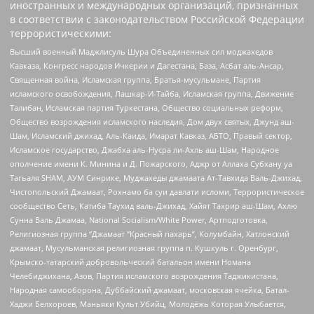
иностранных и международных организаций, признанных
в соответствии с законодательством Российской Федерации
террористическими:
Высший военный Маджлисуль Шура Объединенных сил моджахедов
Кавказа, Конгресс народов Ичкерии и Дагестана, База, Асбат аль-Ансар,
Священная война, Исламская группа, Братья-мусульмане, Партия
исламского освобождения, Лашкар-И-Тайба, Исламская группа, Движение
Талибан, Исламская партия Туркестана, Общество социальных реформ,
Общество возрождения исламского наследия, Дом двух святых, Джунд аш-
Шам, Исламский джихад, Аль-Каида, Имарат Кавказ, АБТО, Правый сектор,
Исламское государство, Джабха аль-Нусра ли-Ахль аш-Шам, Народное
ополчение имени К. Минина и Д. Пожарского, Аджр от Аллаха Субхану уа
Тагьаля SHAM, АУМ Синрике, Муджахеды джамаата Ат-Тавхида Валь-Джихад,
Чистопольский Джамаат, Рохнамо ба суи давлати исломи, Террористическое
сообщество Сеть, Катиба Таухид валь-Джихад, Хайят Тахрир аш-Шам, Ахлю
Сунна Валь Джамаа, National Socialism/White Power, Артподготовка,
Религиозная группа “Джамаат “Красный пахарь”, Колумбайн, Хатлонский
джамаат, Мусульманская религиозная группа п. Кушкуль г. Оренбург,
Крымско-татарский добровольческий батальон имени Номана
Челебиджихана, Азов, Партия исламского возрождения Таджикистана,
Народная самооборона, Дуббайский джамаат, московская ячейка, Батал-
Хаджи Белхороев, Маньяки Культ Убийц, Молодёжь Которая Улыбается,