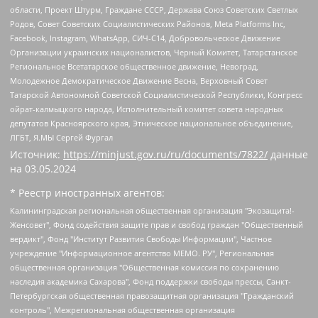
области, Проект Штурм, Граждане СССР, Держава Союз Советских Светлых
Родов, Совет Советских Социалистических Районов, Meta Platforms Inc,
Facebook, Instagram, WhatsApp, СИЧ-С14, Добровольческое Движение
Организации украинских националистов, Черный Комитет, Татарстанское
Региональное Всетатарское общественное движение, Невоград,
Молодежное Демократическое Движение Весна, Верховный Совет
Татарской Автономной Советской Социалистической Республики, Конгресс
ойрат-калмыцкого народа, Исполнительный комитет совета народных
депутатов Красноярского края, Этническое национальное объединение,
ЛГБТ, Я.МЫ Сергей Фургал
Источник:
https://minjust.gov.ru/ru/documents/7822/
данные
на
03.05.2024
* Реестр иностранных агентов:
Калининградская региональная общественная организация "Экозащита!-Женсовет", Фонд содействия защите прав и свобод граждан "Общественный вердикт", Фонд "Институт Развития Свободы Информации", Частное учреждение "Информационное агентство МЕМО. РУ", Региональная общественная организация "Общественная комиссия по сохранению наследия академика Сахарова", Фонд поддержки свободы прессы, Санкт-Петербургская общественная правозащитная организация "Гражданский контроль", Межрегиональная общественная организация "Информационно-просветительский центр "Мемориал", Региональный Фонд "Центр Защиты Прав Средств Массовой Информации", с 05.12.2023 Фонд "Центр Защиты Прав Средств массовой информации", Региональная общественная благотворительная организация помощи беженцам и мигрантам "Гражданское содействие", Негосударственное образовательное учреждение дополнительного профессионального образования (повышение квалификации) специалистов "АКАДЕМИЯ ПО ПРАВАМ ЧЕЛОВЕКА", Свердловская региональная общественная организация "Сутяжник", Автономная некоммерческая организация "Центр независимых социологических исследований", Союз общественных объединений "Российский исследовательский центр по правам человека", Региональное общественное учреждение научно-информационный центр "МЕМОРИАЛ", Некоммерческая организация "Фонд защиты гласности", Автономная некоммерческая организация "Институт прав человека", Городская общественная организация "Екатеринбургское общество "МЕМОРИАЛ", Городская общественная организация "Рязанское историко-просветительское и правозащитное общество "Мемориал" (Рязанский Мемориал), Челябинский региональный орган общественной самодеятельности – женское общественное объединение "Женщины Евразии", Челябинский региональный орган общественной самодеятельности "Уральская правозащитная группа", Фонд содействия защите здоровья и социальной справедливости имени Андрея Рылькова, Автономная Некоммерческая Организация "Аналитический Центр Юрия Левады", Автономная некоммерческая организация социальной поддержки населения "Проект Апрель", Региональная общественная организация помощи женщинам и детям, находящимся в кризисной ситуации "Информационно-методический центр "Анна", Фонд содействия развитию массовых коммуникаций и правовому просвещению "Так-так-Так", Фонд содействия устойчивому развитию "Серебряная тайга", Свердловский региональный общественный фонд социальных проектов "Новое время", "Idel.Реалии", Кавказ.Реалии, Крым.Реалии, Телеканал Настоящее Время, Татаро-башкирская служба Радио Свобода (Azatliq Radiosi), Радио Свободная Европа/Радио Свобода (PCE/PC), "Сибирь.Реалии", "Фактограф", Благотворительный фонд помощи осужденным и их семьям, Автономная некоммерческая организация "Институт глобализации и социальных движений", Фонд "В защиту прав заключенных", Частное учреждение "Центр поддержки и содействия развитию средств массовой информации", Пензенский региональный общественный благотворительный фонд "Гражданский союз", "Север.Реалии", Некоммерческая организация Фонд "Правовая инициатива", Общество с ограниченной ответственностью "Радио Свободная Европа/Радио Свобода", Чешское информационное агентство "MEDIUM-ORIENT", Красноярская региональная общественная организация "Мы против СПИДа", Камалягин Денис Николаевич, Маркелов Сергей Евгеньевич, Пономарев Лев Александрович, Савицкая Людмила Алексеевна, Автономная некоммерческая организация "Центр по работе с проблемой насилия "НАСИЛИЮ.НЕТ", Межрегиональный профессиональный союз работников здравоохранения "Альянс врачей", Юридическое лицо, зарегистрированное в Латвийской Республике, SIA "Medusa Project" (регистрационный номер 40103797863, дата регистрации 10.06.2014), Некоммерческая организация "Фонд по борьбе с коррупцией", Автономная некоммерческая организация "Институт права и публичной политики", Баданин Роман Сергеевич, Гликин Максим Александрович, Железнова Мария Михайловна, Лукьянова Юлия Сергеевна, Маетная Елизавета Витальевна, Маняхин Петр Борисович, Чуракова Ольга Владимировна, Ярош Юлия Петровна, Юридическое лицо "The Insider SIA", зарегистрированное в Риге, Латвийская Республика (дата регистрации 26.06.2015), являющееся администратором доменного имени интернет-издания "The Insider SIA", https://theins.ru, Постернак Алексей Евгеньевич, Рубин Михаил Аркадьевич, Анин Роман Александрович, Юридическое лицо Istories fonds, зарегистрированное в Латвийской Республике (регистрационный номер 50008295751, дата регистрации 24.02.2020), Великовский Дмитрий Александрович, Долинина Ирина Николаевна, Мароховская Алеся Алексеевна, Шлейнов Роман Юрьевич, Шмагун Олеся Валентиновна, Общество с ограниченной ответственностью "Альтаир 2021", Общество с ограниченной ответственностью "Вега 2021", Общество с ограниченной ответственностью "Главный редактор 2021", Общество с ограниченной ответственностью "Ромашки монолит", Важенков Артем Валерьевич, Ивановская областная общественная организация "Центр гендерных исследований", Гурман Юрий Альбертович, Медиапроект "ОВД-Инфо", Егоров Владимир Владимирович, Жилинский Владимир Александрович, Общество с ограниченной ответственностью "ЗП", Иванова София Юрьевна, Карезина Инна Павловна, Кильтау Екатерина Викторовна, Петров Алексей Викторович, Пискунов Сергей Евгеньевич, Смирнов Сергей Сергеевич, Тихонов Михаил Сергеевич, Общество с ограниченной ответственностью "ЖУРНАЛИСТ-ИНОСТРАННЫЙ АГЕНТ", Арапова Галина Юрьевна, Вольтская Татьяна Анатольевна, Американская компания "Mason G.E.S. Anonymous Foundation" (США), являющаяся владельцем интернет-издания https://mnews.world/, Компания "Stichting Bellingcat", зарегистрированная в Нидерландах (дата регистрации 11.07.2018), Захаров Андрей Вячеславович, Клепиковская Екатерина Дмитриевна, Общество с ограниченной ответственностью "МЕМО", Перл Роман Александрович, Симонов Евгений Алексеевич, Соловьева Елена Анатольевна, Сотников Даниил Владимирович, Сурначева Елизавета Дмитриевна, Автономная некоммерческая организация по защите прав человека и информированию населения "Якутия – Наше Мнение", Общество с ограниченной ответственностью "Москоу диджитал медиа", с 26.01.2023 Общество с ограниченной ответственностью "Чайка Белые сады", Ветошкина Валерия Валерьевна, Заговора Максим Александрович, Межрегиональное общественное движение "Российская ЛГБТ - сеть", Оленичев Максим Владимирович, Павлов Иван Юрьевич, Скворцова Елена Сергеевна, Общество с ограниченной ответственностью "Как бы инагент", Кочетков Игорь Викторович, Общество с ограниченной ответственностью "Честные выборы", Еланчик Олег Александрович, Общество с ограниченной ответственностью "Нобелевский призыв", Гималова Регина Эмилевна, Григорьев Андрей Валерьевич, Григорьева Алина Александровна, Ассоциация по содействию защите прав призывников, альтернативнослужащих и военнослужащих "Правозащитная группа "Гражданин.Армия.Право", Хисамова Регина Фаритовна, Автономная некоммерческая организация по реализации социально-правовых программ "Лилит", Дальневосточное общественное движение "Маяк", Санкт-Петербургская ЛГБТ-инициативная группа "Выход", Инициативная группа ЛГБТ+ "Реверс", Алексеев Андрей Викторович, Бекбулатова Таисия Львовна, Беляев Иван Михайлович, Владыкина Елена Сергеевна, Гельман Марат Александрович, Никульшина Вероника Юрьевна, Толоконникова Надежда Андреевна, Шендерович Виктор Анатольевич, Общество с ограниченной ответственностью "Данное сообщение", Общество с ограниченной ответственностью Издательский дом "Новая глава", Айнбиндер Александра Александровна, Московский комьюнити-центр для ЛГБТ+инициатив, Благотворительный фонд развития филантропии, Deutsche Welle (Германия, Kurt-Schumacher-Strasse 3, 53113 Bonn), Борзунова Мария Михайловна, Воробьев Виктор Викторович, Голубева Анна Львовна, Константинова Алла Михайловна, Малкова Ирина Владимировна, Мурадов Мурад Абдулгалимович, Осетинская Елизавета Николаевна, Понасенков Евгений Николаевич, Ганапольский Матвей Юрьевич, Киселев Евгений Алексеевич, Борухович Ирина Григорьевна, Дремин Иван Тимофеевич, Дубровский Дмитрий Викторович, Красноярская региональная общественная организация поддержки и развития альтернативных образовательных технологий и межкультурных коммуникаций "ИНТЕРРА", Маяковская Екатерина Алексеевна, Фейгин Марк Захарович, Филимонов Андрей Викторович, Дзугкоева Регина Николаевна, Доброхотов Роман Александрович, Дудь Юрий Александрович, Елкин Сергей Владимирович, Кругликов Кирилл Игоревич, Сабунаева Мария Леонидовна, Семенов Алексей Владимирович, Шаинян Карен Багратович, Шульман Екатерина Михайловна, Асафьев Артур Валерьевич, Вахштайн Виктор Семенович, Венедиктов Алексей Алексеевич, Лушникова Екатерина Евгеньевна, Волков Леонид Михайлович, Невзоров Александр Глебович, Пархоменко Сергей Борисович, Сироткин Ярослав Николаевич, Кара-Мурза Владимир Владимирович, Баранова Наталья Владимировна, Гозман Леонид Яковлевич, Кагарлицкий Борис Юльевич, Климарев Михаил Валерьевич, Милов Владимир Станиславович, Автономная некоммерческая организация Краснодарский центр современного искусства "Типография", Моргенштерн Алишер Тагирович, Соболь Любовь Эдуардовна, Общество с ограниченной ответственностью "ЛИЗА НОРМ", Каспаров Гарри Кимович, Ходорковский Михаил Борисович, Общество с ограниченной ответственностью "Апрельские тезисы", Данилович Ирина Брониславовна, Кашин Олег Владимирович, Петров Николай Владимирович, Пивоваров Алексей Владимирович, Соколов Михаил Владимирович, Цветкова Юлия Владимировна, Чичваркин Евгений Александрович, Комитет против пыток/Команда против пыток, Общество с ограниченной ответственностью "Первый научный", Общество с ограниченной ответственностью "Вертолет и ко", Белоцерковская Вероника Борисовна, Кац Максим Евгеньевич, Лазарева Татьяна Юрьевна, Шаведдинов Руслан Табризович, Яшин Илья Валерьевич, Общество с ограниченной ответственностью "Иноагент ААВ", Алешковский Дмитрий Петрович, Альбац Евгения Марковна, Быков Дмитрий Львович, Галямина Юлия Евгеньевна, Лойко Сергей Леонидович, Мартынов Кирилл Константинович, Медведев Сергей Александрович, Крашенинников Федор Геннадиевич, Гордеева Катерина Вл