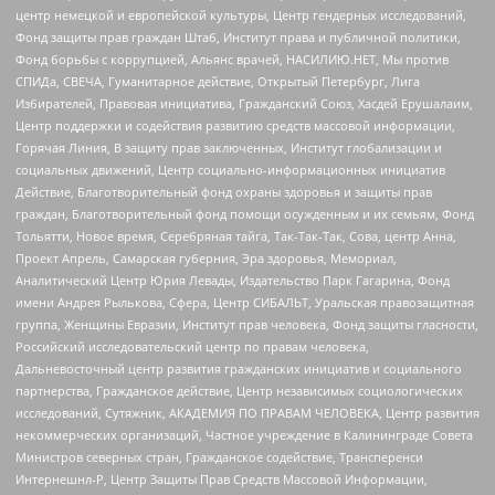
центр немецкой и европейской культуры, Центр гендерных исследований,
Фонд защиты прав граждан Штаб, Институт права и публичной политики,
Фонд борьбы с коррупцией, Альянс врачей, НАСИЛИЮ.НЕТ, Мы против
СПИДа, СВЕЧА, Гуманитарное действие, Открытый Петербург, Лига
Избирателей, Правовая инициатива, Гражданский Союз, Хасдей Ерушалаим,
Центр поддержки и содействия развитию средств массовой информации,
Горячая Линия, В защиту прав заключенных, Институт глобализации и
социальных движений, Центр социально-информационных инициатив
Действие, Благотворительный фонд охраны здоровья и защиты прав
граждан, Благотворительный фонд помощи осужденным и их семьям, Фонд
Тольятти, Новое время, Серебряная тайга, Так-Так-Так, Сова, центр Анна,
Проект Апрель, Самарская губерния, Эра здоровья, Мемориал,
Аналитический Центр Юрия Левады, Издательство Парк Гагарина, Фонд
имени Андрея Рылькова, Сфера, Центр СИБАЛЬТ, Уральская правозащитная
группа, Женщины Евразии, Институт прав человека, Фонд защиты гласности,
Российский исследовательский центр по правам человека,
Дальневосточный центр развития гражданских инициатив и социального
партнерства, Гражданское действие, Центр независимых социологических
исследований, Сутяжник, АКАДЕМИЯ ПО ПРАВАМ ЧЕЛОВЕКА, Центр развития
некоммерческих организаций, Частное учреждение в Калининграде Совета
Министров северных стран, Гражданское содействие, Трансперенси
Интернешнл-Р, Центр Защиты Прав Средств Массовой Информации,