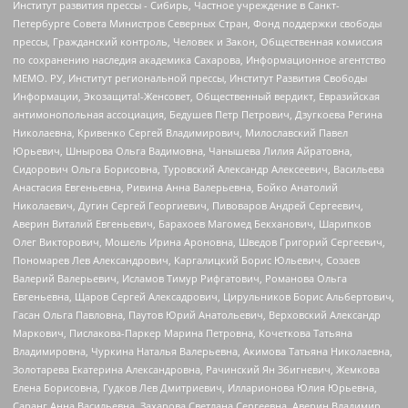
Институт развития прессы - Сибирь, Частное учреждение в Санкт-
Петербурге Совета Министров Северных Стран, Фонд поддержки свободы
прессы, Гражданский контроль, Человек и Закон, Общественная комиссия
по сохранению наследия академика Сахарова, Информационное агентство
МЕМО. РУ, Институт региональной прессы, Институт Развития Свободы
Информации, Экозащита!-Женсовет, Общественный вердикт, Евразийская
антимонопольная ассоциация, Бедушев Петр Петрович, Дзугкоева Регина
Николаевна, Кривенко Сергей Владимирович, Милославский Павел
Юрьевич, Шнырова Ольга Вадимовна, Чанышева Лилия Айратовна,
Сидорович Ольга Борисовна, Туровский Александр Алексеевич, Васильева
Анастасия Евгеньевна, Ривина Анна Валерьевна, Бойко Анатолий
Николаевич, Дугин Сергей Георгиевич, Пивоваров Андрей Сергеевич,
Аверин Виталий Евгеньевич, Барахоев Магомед Бекханович, Шарипков
Олег Викторович, Мошель Ирина Ароновна, Шведов Григорий Сергеевич,
Пономарев Лев Александрович, Каргалицкий Борис Юльевич, Созаев
Валерий Валерьевич, Исламов Тимур Рифгатович, Романова Ольга
Евгеньевна, Щаров Сергей Алексадрович, Цирульников Борис Альбертович,
Гасан Ольга Павловна, Паутов Юрий Анатольевич, Верховский Александр
Маркович, Пислакова-Паркер Марина Петровна, Кочеткова Татьяна
Владимировна, Чуркина Наталья Валерьевна, Акимова Татьяна Николаевна,
Золотарева Екатерина Александровна, Рачинский Ян Збигневич, Жемкова
Елена Борисовна, Гудков Лев Дмитриевич, Илларионова Юлия Юрьевна,
Саранг Анна Васильевна, Захарова Светлана Сергеевна, Аверин Владимир