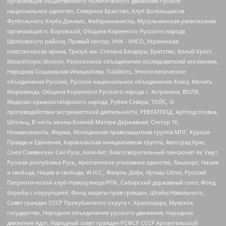
организация общественного политического движения Русское
национальное единство, Северное Братство, Клуб Болельщиков
Футбольного Клуба Динамо, Файзрахманисты, Мусульманская религиозная
организация п. Боровский, Община Коренного Русского народа
Щелковского района, Правый сектор, УНА - УНСО, Украинская
повстанческая армия, Тризуб им. Степана Бандеры, Братство, Белый Крест,
Misanthropic division, Религиозное объединение последователей инглиизма,
Народная Социальная Инициатива, TulaSkins, Этнополитическое
объединение Русские, Русское национальное объединение Атака, Мечеть
Мирмамеда, Община Коренного Русского народа г. Астрахани, ВОЛЯ,
Меджлис крымскотатарского народа, Рубеж Севера, ТОЙС, О
противодействии экстремистской деятельности, РЕВТАТПОД, Артподготовка,
Штольц, В честь иконы Божией Матери Державная, Сектор 16,
Независимость, Фирма, Молодежная правозащитная группа МПГ, Курсом
Правды и Единения, Каракольская инициативная группа, Автоград Крю,
Союз Славянских Сил Руси, Алля-Аят, Благотворительный пансионат Ак Умут,
Русская республика Русь, Арестантское уголовное единство, Башкорт, Нация
и свобода, Нация и свобода, W.H.С., Фалунь Дафа, Иртыш Ultras, Русский
Патриотический клуб-Новокузнецк/РПК, Сибирский державный союз, Фонд
борьбы с коррупцией, Фонд защиты прав граждан, Штабы Навального,
Совет граждан СССР Прикубанского округа г. Краснодара, Мужское
государство, Народное объединение русского движения, Народное
движение Адат, Народный совет граждан РСФСР СССР Архангельской