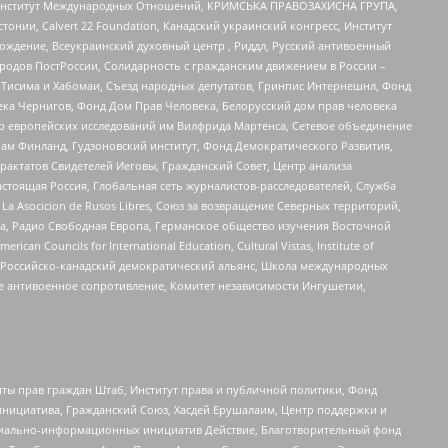
ий Институт Международных Отношений, КРИМСЬКА ПРАВОЗАХИСНА ГРУПА,
стонии, Calvert 22 Foundation, Канадский украинский конгресс, Институт
ждение, Всеукраинский духовный центр , Риддл, Русский антивоенный
ародов ПостРоссии, Солидарность с гражданским движением в России –
в Тисима и Хабомаи, Съезд народных депутатов, Гринпис Интернешнл, Фонд
ека Чернигов, Фонд Дом Прав Человека, Белорусский дом прав человека
нтр европейских исследований им Вилфрида Мартенса, Сетевое объединение
Чам Финланд, Гудзоновский институт, Фонд Демократического Развития,
актатов Свидетелей Иеговы, Гражданский Совет, Центр анализа
астоящая Россия, Глобальная сеть журналистов-расследователей, Служба
a Asocicion de Rusos Libres, Союз за возвращение Северных территорий,
еста, Радио Свободная Европа, Германское общество изучения Восточной
ouncils for International Education, Cultural Vistas, Institute of
, Российско-канадский демократический альянс, Школа международных
е антивоенное сопротивление, Комитет независимости Ингушетии,
ты прав граждан Штаб, Институт права и публичной политики, Фонд
инициатива, Гражданский Союз, Хасдей Ерушалаим, Центр поддержки и
социально-информационных инициатив Действие, Благотворительный фонд