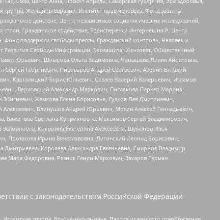
Так, Сова, центр Анна, Проект Апрель, Самарская губерния, Эра здоровья,
я группа, Женщины Евразии, Институт прав человека, Фонд защиты
Гражданское действие, Центр независимых социологических исследований,
стран, Гражданское содействие, Трансперенси Интернешнл-Р, Центр
н, Фонд поддержки свободы прессы, Гражданский контроль, Человек и
тут Развития Свободы Информации, Экозащита!-Женсовет, Общественный
й Павел Юрьевич, Шнырова Ольга Вадимовна, Чанышева Лилия Айратовна,
ин Сергей Георгиевич, Пивоваров Андрей Сергеевич, Аверин Виталий
вич, Каргалицкий Борис Юльевич, Созаев Валерий Валерьевич, Исламов
льевич, Верховский Александр Маркович, Пислакова-Паркер Марина
н Збигневич, Жемкова Елена Борисовна, Гудков Лев Дмитриевич,
й Алексеевич, Блинушов Андрей Юрьевич, Мосин Алексей Геннадьевич,
а, Баженова Светлана Куприяновна, Максимов Сергей Владимирович,
а Залмановна, Кокорина Екатерина Алексеевна, Шуманов Илья
ч, Протасова Ирина Вячеславовна, Литинский Леонид Борисович,
а Дмитриевна, Королева Александра Евгеньевна, Смирнов Владимир
ова Мара Федоровна, Резник Генри Маркович, Захаров Герман
етствии с законодательством Российской Федерации
 Исламская группа, Братья-мусульмане, Партия исламского освобождения,