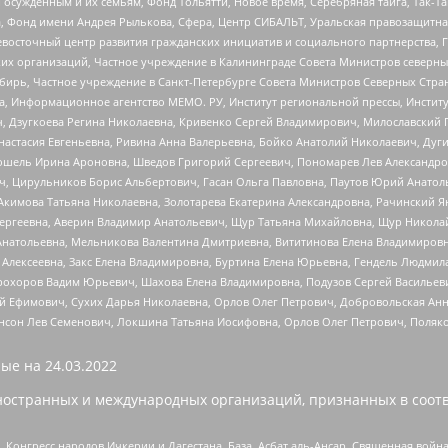
ужденным и их семьям, Фонд Тольятти, Новое время, Серебряная тайга, Так-Так-
, Фонд имени Андрея Рылькова, Сфера, Центр СИБАЛЬТ, Уральская правозащитна
невосточный центр развития гражданских инициатив и социального партнерства, 
 организаций, Частное учреждение в Калининграде Совета Министров северных 
бирь, Частное учреждение в Санкт-Петербурге Совета Министров Северных Стра
а, Информационное агентство МЕМО. РУ, Институт региональной прессы, Инсти
ч, Дзугкоева Регина Николаевна, Кривенко Сергей Владимирович, Милославски
настасия Евгеньевна, Ривина Анна Валерьевна, Бойко Анатолий Николаевич, Дуг
ошель Ирина Ароновна, Шведов Григорий Сергеевич, Пономарев Лев Александро
ч, Цирульников Борис Альбертович, Гасан Ольга Павловна, Паутов Юрий Анато
Акимова Татьяна Николаевна, Золотарева Екатерина Александровна, Рачинский Я
Сергеевна, Аверин Владимир Анатольевич, Щур Татьяна Михайловна, Щур Никола
Анатольевна, Мельникова Валентина Дмитриевна, Вититинова Елена Владимировн
 Алексеевна, Закс Елена Владимировна, Буртина Елена Юрьевна, Гендель Людмил
рохоров Вадим Юрьевич, Шахова Елена Владимировна, Подузов Сергей Васильеви
й Ефимович, Сухих Дарья Николаевна, Орлов Олег Петрович, Добровольская Анн
нсон Лев Семенович, Локшина Татьяна Иосифовна, Орлов Олег Петрович, Поляк
ые на
24.03.2022
ностранных и международных организаций, признанных в соотв
нгресс народов Ичкерии и Дагестана, База, Асбат аль-Ансар, Священная война,