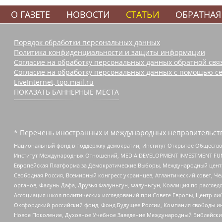
О ГАЗЕТЕ
НОВОСТИ
СТАТЬИ
ОБРАТНАЯ
Порядок обработки персональных данных
Политика конфиденциальности и защиты информации
Согласие на обработку персональных данных обратной свя
Согласие на обработку персональных данных с помощью се
LiveInternet, top.mail.ru
ПОКАЗАТЬ БАННЕРНЫЕ МЕСТА
* Перечень иностранных и международных неправительств
Национальный фонд в поддержку демократии, Институт Открытое Общество
Институт Международных Отношений, MEDIA DEVELOPMENT INVESTMENT FUND,
Европейская Платформа за Демократические Выборы, Международный цент
Свободная Россия, Всемирный конгресс украинцев, Атлантический совет, Ч
органов, Фалунь Дафа, Друзья Фалуньгун, Фалуньгун, Коалиция по рассле
Ассоциация школ политических исследований при Совете Европы, Центр ли
Оксфордский российский фонд, Фонд Будущее России, Компания свободы ин
Новое Поколение, Духовное Учебное Заведение Международный Библейский