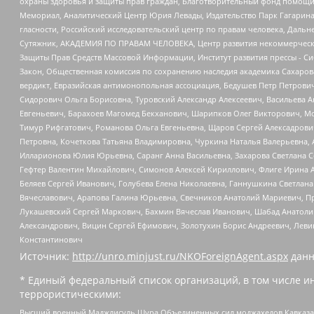
охраны здоровья и защиты прав граждан, Благотворительный фонд помощи ос
Мемориал, Аналитический Центр Юрия Левады, Издательство Парк Гагарина
гласности, Российский исследовательский центр по правам человека, Даль
Сутяжник, АКАДЕМИЯ ПО ПРАВАМ ЧЕЛОВЕКА, Центр развития некоммерческих
Защиты Прав Средств Массовой Информации, Институт развития прессы - Си
Закон, Общественная комиссия по сохранению наследия академика Сахаров
вердикт, Евразийская антимонопольная ассоциация, Бедушев Петр Петрови
Сидорович Ольга Борисовна, Туровский Александр Алексеевич, Васильева А
Евгеньевич, Барахоев Магомед Бекханович, Шарипков Олег Викторович, М
Тимур Рифгатович, Романова Ольга Евгеньевна, Щаров Сергей Алексадрови
Петровна, Кочеткова Татьяна Владимировна, Чуркина Наталья Валерьевна, 
Илларионова Юлия Юрьевна, Саранг Анна Васильевна, Захарова Светлана 
Гефтер Валентин Михайлович, Симонов Алексей Кириллович, Флиге Ирина 
Беляев Сергей Иванович, Голубева Елена Николаевна, Ганнушкина Светлана
Вячеславович, Арапова Галина Юрьевна, Свечников Анатолий Мариевич, П
Лукашевский Сергей Маркович, Бахмин Вячеслав Иванович, Шабад Анатоли
Александрович, Вицин Сергей Ефимович, Золотухин Борис Андреевич, Леви
Константинович
Источник:
http://unro.minjust.ru/NKOForeignAgent.aspx
данн
* Единый федеральный список организаций, в том числе и
террористическими:
Высший военный Маджлисуль Шура Объединенных сил моджахедов Кавказа, Ко