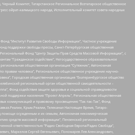
в, Черный Комитет, Татарстанское Региональное Всетатарское общественное
гресс ойрат-калмыцкого народа, Исполнительный комитет совета народных
евосточное общественное движение "Маяк", Санкт-Петербургская ЛГБТ-инициативная группа "Выход", Инициативная группа ЛГБТ+ "Реверс", Алексеев Андрей Викторович, Бекбулатова Таисия Львовна, Беляев Иван Михайлович, Владыкина Елена Сергеевна, Гельман Марат Александрович, Никульшина Вероника Юрьевна, Толоконникова Надежда Андреевна, Шендерович Виктор Анатольевич, Общество с ограниченной ответственностью "Данное сообщение", Общество с ограниченной ответственностью Издательский дом "Новая глава", Айнбиндер Александра Александровна, Московский комьюнити-центр для ЛГБТ+инициатив, Благотворительный фонд развития филантропии, Deutsche Welle (Германия, Kurt-Schumacher-Strasse 3, 53113 Bonn), Борзунова Мария Михайловна, Воробьев Виктор Викторович, Голубева Анна Львовна, Константинова Алла Михайловна, Малкова Ирина Владимировна, Мурадов Мурад Абдулгалимович, Осетинская Елизавета Николаевна, Понасенков Евгений Николаевич, Ганапольский Матвей Юрьевич, Киселев Евгений Алексеевич, Борухович Ирина Григорьевна, Дремин Иван Тимофеевич, Дубровский Дмитрий Викторович, Красноярская региональная общественная организация поддержки и развития альтернативных образовательных технологий и межкультурных коммуникаций "ИНТЕРРА", Маяковская Екатерина Алексеевна, Фейгин Марк Захарович, Филимонов Андрей Викторович, Дзугкоева Регина Николаевна, Доброхотов Роман Александрович, Дудь Юрий Александрович, Елкин Сергей Владимирович, Кругликов Кирилл Игоревич, Сабунаева Мария Леонидовна, Семенов Алексей Владимирович, Шаинян Карен Багратович, Шульман Екатерина Михайловна, Асафьев Артур Валерьевич, Вахштайн Виктор Семенович, Венедиктов Алексей Алексеевич, Лушникова Екатерина Евгеньевна, Волков Леонид Михайлович, Невзоров Александр Глебович, Пархоменко Сергей Борисович, Сироткин Ярослав Николаевич, Кара-Мурза Владимир Владимирович, Баранова Наталья Владимировна, Гозман Леонид Яковлевич, Кагарлицкий Борис Юльевич, Климарев Михаил Валерьевич, Милов Владимир Станиславович, Автономная некоммерческая организация Краснодарский центр современного искусства "Типография", Моргенштерн Алишер Тагирович, Соболь Любовь Эдуардовна, Общество с ограниченной ответственностью "ЛИЗА НОРМ", Каспаров Гарри Кимович, Ходорковский Михаил Борисович, Общество с ограниченной ответственностью "Апрельские тезисы", Данилович Ирина Брониславовна, Кашин Олег Владимирович, Петров Николай Владимирович, Пивоваров Алексей Владимирович, Соколов Михаил Владимирович, Цветкова Юлия Владимировна, Чичваркин Евгений Александрович, Комитет против пыток/Команда против пыток, Общество с ограниченной ответственностью "Первый научный", Общество с ограниченной ответственностью "Вертолет и ко", Белоцерковская Вероника Борисовна, Кац Максим Евгеньевич, Лазарева Татьяна Юрьевна, Шаведдинов Руслан Табризович, Яшин Илья Валерьевич, Общество с ограниченной ответственностью "Иноагент ААВ", Алешковский Дмитрий Петрович, Альбац Евгения Марковна, Быков Дмитрий Львович, Галямина Юлия Евгеньевна, Лойко Сергей Леонидович, Мартынов Кирилл Константинович, Медведев Сергей Александрович, Крашенинников Федор Геннадиевич, Гордеева Катерина Вл