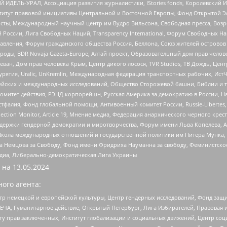
 ИДЕЛЬ-УРАЛ, Ассоциация развития журналистики, IStories fonds, Королевск
r, Институт правовой инициативы Центральной и Восточной Европы, Фонд Открытой Э
ты, Международный научный центр им Вудро Вильсона, Свободная пресса, Возро
России, Лига Свободных Наций, Transparеncy International, Форум Свободных Н
правления, Форум гражданского общества Россия, Беллона, Союз жителей острово
роды, BDR Novaja Gazeta-Europe, Алтай проект, Образовательный дом прав челов
еван, Дом прав человека Крым, Центр дикого лосося, TVR Studios, ТВ Дождь, Це
урятия, Uralic, UnKremlin, Международная федерация транспортных рабочих, Ист
ейских и международных исследований, Общество Сторожевой башни, Библии и тр
омитет действия, РЭНД корпорейшн, Русская Америка за демократию в России, Н
фалия, Фонд глобальной помощи, Антивоенный комитет России, Russie-Libertes, L
lection Monitor, Article 19, Мнение медиа, Федерация анархического черного кр
и гендерной демократии и миротворчества, Форум имени Льва Копелева, American C
г, Школа международных отношений и государственной политики им Питера Мунка
 Немцова за Свободу, Фонд имени Фридриха Науманна за свободу, Феминистско
медиа, Либерально-демократическая Лига Украины
 на
13.05.2024
ого агента:
р немецкой и европейской культуры, Центр гендерных исследований, Фонд защи
ЧА, Гуманитарное действие, Открытый Петербург, Лига Избирателей, Правовая 
иту прав заключенных, Институт глобализации и социальных движений, Центр 