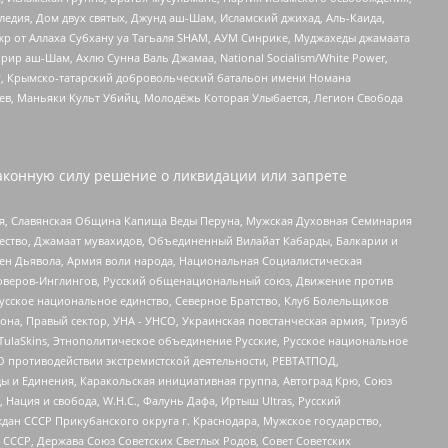
едия, Дом двух святых, Джунд аш-Шам, Исламский джихад, Аль-Каида,
жр от Аллаха Субхану уа Тагьаля SHAM, АУМ Синрике, Муджахеды джамаата
рир аш-Шам, Ахлю Сунна Валь Джамаа, National Socialism/White Power,
рг, Крымско-татарский добровольческий батальон имени Номана
оев, Маньяки Культ Убийц, Молодёжь Которая Улыбается, Легион Свобода
аконную силу решение о ликвидации или запрете
ья, Славянская Община Капища Веды Перуна, Мужская Духовная Семинария
щество, Джамаат мувахидов, Объединенный Вилайат Кабарды, Балкарии и
ден Дьявола, Армия воли народа, Национальная Социалистическая
роверов-Инглингов, Русский общенациональный союз, Движение против
усское национальное единство, Северное Братство, Клуб Болельщиков
а, Правый сектор, УНА - УНСО, Украинская повстанческая армия, Тризуб
 TulaSkins, Этнополитическое объединение Русские, Русское национальное
О противодействии экстремистской деятельности, РЕВТАТПОД,
ы и Единения, Каракольская инициативная группа, Автоград Крю, Союз
 Нация и свобода, W.H.С., Фалунь Дафа, Иртыш Ultras, Русский
ан СССР Прикубанского округа г. Краснодара, Мужское государство,
СССР, Держава Союз Советских Светлых Родов, Совет Советских