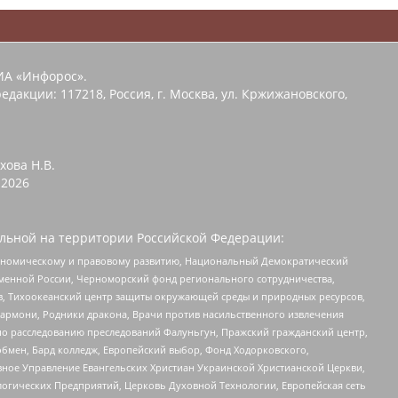
ИА «Инфорос».
едакции: 117218, Россия, г. Москва, ул. Кржижановского,
хова Н.В.
2026
льной на территории Российской Федерации:
кономическому и правовому развитию, Национальный Демократический
менной России, Черноморский фонд регионального сотрудничества,
, Тихоокеанский центр защиты окружающей среды и природных ресурсов,
 Хармони, Родники дракона, Врачи против насильственного извлечения
по расследованию преследований Фалуньгун, Пражский гражданский центр,
бмен, Бард колледж, Европейский выбор, Фонд Ходорковского,
ное Управление Евангельских Христиан Украинской Христианской Церкви,
огических Предприятий, Церковь Духовной Технологии, Европейская сеть