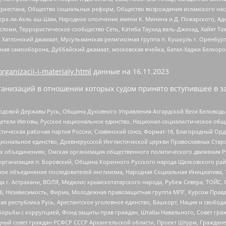
уркестана, Общество социальных реформ, Общество возрождения исламского насл
Нусра ли-Ахль аш-Шам, Народное ополчение имени К. Минина и Д. Пожарского, Ад
сломи, Террористическое сообщество Сеть, Катиба Таухид валь-Джихад, Хайят Тах
, Хатлонский джамаат, Мусульманская религиозная группа п. Кушкуль г. Оренбу
ная самооборона, Дуббайский джамаат, московская ячейка, Батал-Хаджи Белхор
organizacii-i-materialy.html
данные на
16.11.2023
анизаций в отношении которых судом принято вступившее в з
 Родовой Державы Русь, Община Духовного Управления Асгардской Веси Беловод
детели Иеговы, Русское национальное единство, Национал-социалистическое об
истическая рабочая партия России, Славянский союз, Формат-18, Благородный Ор
ациональное единство, Древнерусской Инглистической церкви Православных Ста
ных объединениях, Омская организация общественного политического движения Р
рганизация п. Боровский, Община Коренного Русского народа Щелковского район
гиозное объединение последователей инглиизма, Народная Социальная Инициатива,
 г. Астрахани, ВОЛЯ, Меджлис крымскотатарского народа, Рубеж Севера, ТОЙС, 
6, Независимость, Фирма, Молодежная правозащитная группа МПГ, Курсом Правд
ая республика Русь, Арестантское уголовное единство, Башкорт, Нация и свобода,
орьбы с коррупцией, Фонд защиты прав граждан, Штабы Навального, Совет гражд
ный совет граждан РСФСР СССР Архангельской области, Проект Штурм, Граждане 