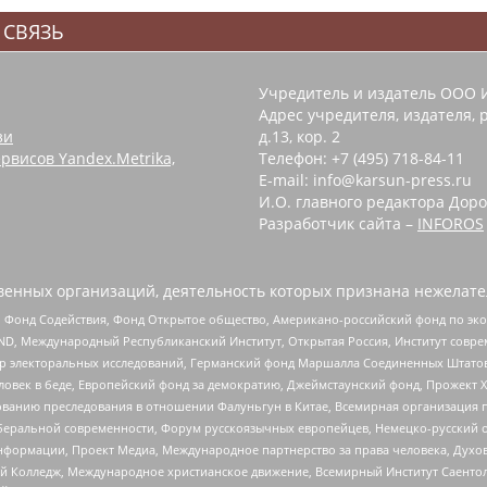
 СВЯЗЬ
Учредитель и издатель ООО 
Адрес учредителя, издателя, р
зи
д.13, кор. 2
рвисов Yandex.Metrika,
Телефон: +7 (495) 718-84-11
E-mail: info@karsun-press.ru
И.О. главного редактора Доро
Разработчик сайта –
INFOROS
енных организаций, деятельность которых признана нежелате
 Фонд Содействия, Фонд Открытое общество, Американо-российский фонд по э
 Международный Республиканский Институт, Открытая Россия, Институт совре
р электоральных исследований, Германский фонд Маршалла Соединенных Штатов
еловек в беде, Европейский фонд за демократию, Джеймстаунский фонд, Прожект
дованию преследования в отношении Фалуньгун в Китае, Всемирная организация 
беральной современности, Форум русскоязычных европейцев, Немецко-русский о
формации, Проект Медиа, Международное партнерство за права человека, Духов
 Колледж, Международное христианское движение, Всемирный Институт Саентол