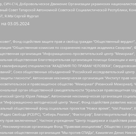
tsApp, СИЧ-С14, Добровольческое Движение Организации украинских националисто
ный Совет Татарской Автономной Советской Социалистической Республики, Кон
БТ, Я.МЫ Сергей Фургал
 на
03.05.2024
мная некоммерческая организация "Центр по работе с проблемой насилия "НАСИЛИЮ.НЕТ", Межрегиональный профессиональный союз работников здравоохранения "Альянс врачей", Юридическое лицо, зарегистрированное в Латвийской Республике, SIA "Medusa Project" (регистрационный номер 40103797863, дата регистрации 10.06.2014), Некоммерческая организация "Фонд по борьбе с коррупцией", Автономная некоммерческая организация "Институт права и публичной политики", Баданин Роман Сергеевич, Гликин Максим Александрович, Железнова Мария Михайловна, Лукьянова Юлия Сергеевна, Маетная Елизавета Витальевна, Маняхин Петр Борисович, Чуракова Ольга Владимировна, Ярош Юлия Петровна, Юридическое лицо "The Insider SIA", зарегистрированное в Риге, Латвийская Республика (дата регистрации 26.06.2015), являющееся администратором доменного имени интернет-издания "The Insider SIA", https://theins.ru, Постернак Алексей Евгеньевич, Рубин Михаил Аркадьевич, Анин Роман Александрович, Юридическое лицо Istories fonds, зарегистрированное в Латвийской Республике (регистрационный номер 50008295751, дата регистрации 24.02.2020), Великовский Дмитрий Александрович, Долинина Ирина Николаевна, Мароховская Алеся Алексеевна, Шлейнов Роман Юрьевич, Шмагун Олеся Валентиновна, Общество с ограниченной ответственностью "Альтаир 2021", Общество с ограниченной ответственностью "Вега 2021", Общество с ограниченной ответственностью "Главный редактор 2021", Общество с ограниченной ответственностью "Ромашки монолит", Важенков Артем Валерьевич, Ивановская областная общественная организация "Центр гендерных исследований", Гурман Юрий Альбертович, Медиапроект "ОВД-Инфо", Егоров Владимир Владимирович, Жилинский Владимир Александрович, Общество с ограниченной ответственностью "ЗП", Иванова София Юрьевна, Карезина Инна Павловна, Кильтау Екатерина Викторовна, Петров Алексей Викторович, Пискунов Сергей Евгеньевич, Смирнов Сергей Сергеевич, Тихонов Михаил Сергеевич, Общество с ограниченной ответственностью "ЖУРНАЛИСТ-ИНОСТРАННЫЙ АГЕНТ", Арапова Галина Юрьевна, Вольтская Татьяна Анатольевна, Американская компания "Mason G.E.S. Anonymous Foundation" (США), являющаяся владельцем интернет-издания https://mnews.world/, Компания "Stichting Bellingcat", зарегистрированная в Нидерландах (дата регистрации 11.07.2018), Захаров Андрей Вячеславович, Клепиковская Екатерина Дмитриевна, Общество с ограниченной ответственностью "МЕМО", Перл Роман Александрович, Симонов Евгений Алексеевич, Соловьева Елена Анатольевна, Сотников Даниил Владимирович, Сурначева Елизавета Дмитриевна, Автономная некоммерческая организация по защите прав человека и информированию населения "Якутия – Наше Мнение", Общество с ограниченной ответственностью "Москоу диджитал медиа", с 26.01.2023 Общество с ограниченной ответственностью "Чайка Белые сады", Ветошкина Валерия Валерьевна, Заговора Максим Александрович, Межрегиональное общественное движение "Российская ЛГБТ - сеть", Оленичев Максим Владимирович, Павлов Иван Юрьевич, Скворцова Елена Сергеевна, Общество с ограниченной ответственностью "Как бы инагент", Кочетков Игорь Викторович, Общество с ограниченной ответственностью "Честные выборы", Еланчик Олег Александрович, Общество с ограниченной ответственностью "Нобелевский призыв", Гималова Регина Эмилевна, Григорьев Андрей Валерьевич, Григорьева Алина Александровна, Ассоциация по содействию защите прав призывников, альтернативнослужащих и военнослужащих "Правозащитная группа "Гражданин.Армия.Право", Хисамова Регина Фаритовна, Автономная некоммерческая организация по реализации социально-правовых программ "Лилит", Дальн