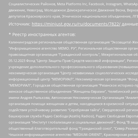
Социалистических Районов, Meta Platforms Inc, Facebook, Instagram, Wha
движение, Невоград, Молодежное Демократическое Движение Весна, Верхов
депутатов Красноярского края, Этническое национальное объединение, ЛГ
Источник:
https://minjust.gov.ru/ru/documents/7822/
данные
* Реестр иностранных агентов:
Калининградская региональная общественная организация "Экозащита!-Женсовет", Фонд содействия защите прав и свобод граждан "Общественный вердикт", Фонд "Институт Развития Свободы Информации", Частное учреждение "Информационное агентство МЕМО. РУ", Региональная общественная организация "Общественная комиссия по сохранению наследия академика Сахарова", Фонд поддержки свободы прессы, Санкт-Петербургская общественная правозащитная организация "Гражданский контроль", Межрегиональная общественная организация "Информационно-просветительский центр "Мемориал", Региональный Фонд "Центр Защиты Прав Средств Массовой Информации", с 05.12.2023 Фонд "Центр Защиты Прав Средств массовой информации", Региональная общественная благотворительная организация помощи беженцам и мигрантам "Гражданское содействие", Негосударственное образовательное учреждение дополнительного профессионального образования (повышение квалификации) специалистов "АКАДЕМИЯ ПО ПРАВАМ ЧЕЛОВЕКА", Свердловская региональная общественная организация "Сутяжник", Автономная некоммерческая организация "Центр независимых социологических исследований", Союз общественных объединений "Российский исследовательский центр по правам человека", Региональное общественное учреждение научно-информационный центр "МЕМОРИАЛ", Некоммерческая организация "Фонд защиты гласности", Автономная некоммерческая организация "Институт прав человека", Городская общественная организация "Екатеринбургское общество "МЕМОРИАЛ", Городская общественная организация "Рязанское историко-просветительское и правозащитное общество "Мемориал" (Рязанский Мемориал), Челябинский региональный орган общественной самодеятельности – женское общественное объединение "Женщины Евразии", Челябинский региональный орган общественной самодеятельности "Уральская правозащитная группа", Фонд содействия защите здоровья и социальной справедливости имени Андрея Рылькова, Автономная Некоммерческая Организация "Аналитический Центр Юрия Левады", Автономная некоммерческая организация социальной поддержки населения "Проект Апрель", Региональная общественная организация помощи женщинам и детям, находящимся в кризисной ситуации "Информационно-методический центр "Анна", Фонд содействия развитию массовых коммуникаций и правовому просвещению "Так-так-Так", Фонд содействия устойчивому развитию "Серебряная тайга", Свердловский региональный общественный фонд социальных проектов "Новое время", "Idel.Реалии", Кавказ.Реалии, Крым.Реалии, Телеканал Настоящее Время, Татаро-башкирская служба Радио Свобода (Azatliq Radiosi), Радио Свободная Европа/Радио Свобода (PCE/PC), "Сибирь.Реалии", "Фактограф", Благотворительный фонд помощи осужденным и их семьям, Автономная некоммерческая организация "Институт глобализации и социальных движений", Фонд "В защиту прав заключенных", Частное учреждение "Центр поддержки и содействия развитию средств массовой информации", Пензенский региональный общественный благотворительный фонд "Гражданский союз", "Север.Реалии", Некоммерческая организация Фонд "Правовая инициатива", Общество с ограниченной ответственностью "Радио Свободная Европа/Радио Свобода", Чешское информационное агентство "MEDIUM-ORIENT", Красноярская региональная общественная организация "Мы против СПИДа", Камалягин Денис Николаевич, Маркелов Сергей Евгеньевич, Пономарев Лев Александрович, Савицкая Людмила Алексеевна, Автоно