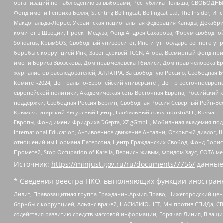
организаций по наблюдению за выборами, Республика Польша, СВОБОДНЫЙ
Фонд имени Генриха Бёлля, Stichting Bellingcat, Bellingcat Ltd, The Inside
Макдональда-Лорье, Украинская национальная федерация Канады, Декабрис
комитет в Швеции, Проект Медуза, Фонд Андрея Сахарова, Форум свободной 
Solidarus, КрымSOS, Свободный университет, Институт государственного у
борьбы с коррупцией Инк, Завет церквей TCCN, Агора, Всемирный фонд при
имени Бориса Звозскова, Дом прав человека Тбилиси, Дом прав человека Ер
журналистов расследователей, АЛЛАТРА, За свободную Россию, Свободная Б
Комитет-2024, Центрально-Европейский университет, Центр восточноевроп
европейской политики, Академическая сеть Восточная Европа, Российский к
поддержки, Свободная Россия Берлин, Свободная Россия Северный Рейн-Вест
Крымскотатарский Ресурсный Центр, Глобальный союз IndustriALL, Russian E
Европы, Фонд имени Фридриха Эберта, XZ gGmbH, Мобильная академия поддержк
International Education, Антивоенное движение Антальи, Открытый диало
отношений им Нормана Патерсона, Центр Гражданских Свобод, Фонд Бориса
Прометей, Stop Occupation of Karelia, Вернись живым, Фридом Хаус, СОТА 
Источник:
https://minjust.gov.ru/ru/documents/7756/
данные
* Сведения реестра НКО, выполняющих функции иностранн
Лилит, Правозащитная группа Гражданин.Армия.Право, Нижегородский цент
борьбы с коррупцией, Альянс врачей, НАСИЛИЮ.НЕТ, Мы против СПИДа, СВЕ
содействия развитию средств массовой информации, Горячая Линия, В защ