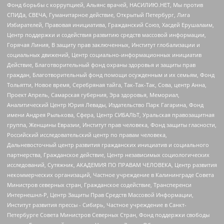
Фонд борьбы с коррупцией, Альянс врачей, НАСИЛИЮ.НЕТ, Мы против
СПИДа, СВЕЧА, Гуманитарное действие, Открытый Петербург, Лига
Избирателей, Правовая инициатива, Гражданский Союз, Хасдей Ерушалаим,
Центр поддержки и содействия развитию средств массовой информации,
Горячая Линия, В защиту прав заключенных, Институт глобализации и
социальных движений, Центр социально-информационных инициатив
Действие, Благотворительный фонд охраны здоровья и защиты прав
граждан, Благотворительный фонд помощи осужденным и их семьям, Фонд
Тольятти, Новое время, Серебряная тайга, Так-Так-Так, Сова, центр Анна,
Проект Апрель, Самарская губерния, Эра здоровья, Мемориал,
Аналитический Центр Юрия Левады, Издательство Парк Гагарина, Фонд
имени Андрея Рылькова, Сфера, Центр СИБАЛЬТ, Уральская правозащитная
группа, Женщины Евразии, Институт прав человека, Фонд защиты гласности,
Российский исследовательский центр по правам человека,
Дальневосточный центр развития гражданских инициатив и социального
партнерства, Гражданское действие, Центр независимых социологических
исследований, Сутяжник, АКАДЕМИЯ ПО ПРАВАМ ЧЕЛОВЕКА, Центр развития
некоммерческих организаций, Частное учреждение в Калининграде Совета
Министров северных стран, Гражданское содействие, Трансперенси
Интернешнл-Р, Центр Защиты Прав Средств Массовой Информации,
Институт развития прессы - Сибирь, Частное учреждение в Санкт-
Петербурге Совета Министров Северных Стран, Фонд поддержки свободы