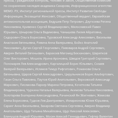
прессы, Гражданский контроль, Человек и Закон, Общественная комиссия
по сохранению наследия академика Сахарова, Информационное агентство
МЕМО. РУ, Институт региональной прессы, Институт Развития Свободы
Информации, Экозащита!-Женсовет, Общественный вердикт, Евразийская
антимонопольная ассоциация, Бедушев Петр Петрович, Дзугкоева Регина
Николаевна, Кривенко Сергей Владимирович, Милославский Павел
Юрьевич, Шнырова Ольга Вадимовна, Чанышева Лилия Айратовна,
Сидорович Ольга Борисовна, Туровский Александр Алексеевич, Васильева
Анастасия Евгеньевна, Ривина Анна Валерьевна, Бойко Анатолий
Николаевич, Дугин Сергей Георгиевич, Пивоваров Андрей Сергеевич,
Аверин Виталий Евгеньевич, Барахоев Магомед Бекханович, Шарипков
Олег Викторович, Мошель Ирина Ароновна, Шведов Григорий Сергеевич,
Пономарев Лев Александрович, Каргалицкий Борис Юльевич, Созаев
Валерий Валерьевич, Исламов Тимур Рифгатович, Романова Ольга
Евгеньевна, Щаров Сергей Алексадрович, Цирульников Борис Альбертович,
Гасан Ольга Павловна, Паутов Юрий Анатольевич, Верховский Александр
Маркович, Пислакова-Паркер Марина Петровна, Кочеткова Татьяна
Владимировна, Чуркина Наталья Валерьевна, Акимова Татьяна Николаевна,
Золотарева Екатерина Александровна, Рачинский Ян Збигневич, Жемкова
Елена Борисовна, Гудков Лев Дмитриевич, Илларионова Юлия Юрьевна,
Саранг Анна Васильевна, Захарова Светлана Сергеевна, Аверин Владимир
Анатольевич, Щур Татьяна Михайловна, Щур Николай Алексеевич,
Блинушов Андрей Юрьевич, Мосин Алексей Геннадьевич, Гефтер Валентин