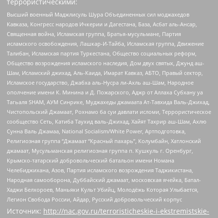
террористическими:
Высший военный Маджлисуль Шура Объединенных сил моджахедов
Кавказа, Конгресс народов Ичкерии и Дагестана, База, Асбат аль-Ансар,
Священная война, Исламская группа, Братья-мусульмане, Партия
исламского освобождения, Лашкар-И-Тайба, Исламская группа, Движение
Талибан, Исламская партия Туркестана, Общество социальных реформ,
Общество возрождения исламского наследия, Дом двух святых, Джунд аш-
Шам, Исламский джихад, Аль-Каида, Имарат Кавказ, АБТО, Правый сектор,
Исламское государство, Джабха аль-Нусра ли-Ахль аш-Шам, Народное
ополчение имени К. Минина и Д. Пожарского, Аджр от Аллаха Субхану уа
Тагьаля SHAM, АУМ Синрике, Муджахеды джамаата Ат-Тавхида Валь-Джихад,
Чистопольский Джамаат, Рохнамо ба суи давлати исломи, Террористическое
сообщество Сеть, Катиба Таухид валь-Джихад, Хайят Тахрир аш-Шам, Ахлю
Сунна Валь Джамаа, National Socialism/White Power, Артподготовка,
Религиозная группа “Джамаат “Красный пахарь”, Колумбайн, Хатлонский
джамаат, Мусульманская религиозная группа п. Кушкуль г. Оренбург,
Крымско-татарский добровольческий батальон имени Номана
Челебиджихана, Азов, Партия исламского возрождения Таджикистана,
Народная самооборона, Дуббайский джамаат, московская ячейка, Батал-
Хаджи Белхороев, Маньяки Культ Убийц, Молодёжь Которая Улыбается,
Легион Свобода России, Айдар, Русский добровольческий корпус
Источник:
http://nac.gov.ru/terroristicheskie-i-ekstremistskie-