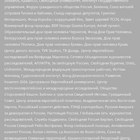
Solidarus, КрымSOS, Свободный университет, Институт государственного
управления, Форум гражданского общества Россия, Беллона, Союз жителей
островов Тисима и Хабомаи, Съезд народных депутатов, Гринпис
Интернешнл, Фонд борьбы с коррупцией Инк, Завет церквей TCCN, Агора,
Всемирный фонд природы, BDR Novaja Gazeta-Europe, Алтай проект,
Образовательный дом прав человека Чернигов, Фонд Дом Прав Человека,
Белорусский дом прав человека имени Бориса Звозскова, Дом прав
человека Тбилиси, Дом прав человека Ереван, Дом прав человека Крым,
Центр дикого лосося, TVR Studios, ТВ Дождь, Центр европейских
исследований им Вилфрида Мартенса, Сетевое объединение журналистов
расследователей, АЛЛАТРА, За свободную Россию, Свободная Бурятия, Uralic,
UnKremlin, Международная федерация транспортных рабочих, ИстЧам
Финланд, Гудзоновский институт, Фонд Демократического Развития,
Комитет-2024, Центрально-Европейский университет, Центр
восточноевропейских и международных исследований, Общество
Сторожевой башни, Библии и трактатов Свидетелей Иеговы, Гражданский
Совет, Центр анализа европейской политики, Академическая сеть Восточная
Европа, Российский комитет действия, РЭНД корпорейшн, Русская Америка
за демократию в России, Настоящая Россия, Глобальная сеть журналистов-
расследователей, Служба поддержки, Свободная Россия Берлин, Свободная
Россия Северный Рейн-Вестфалия, Фонд глобальной помощи, Антивоенный
комитет России, Russie-Libertes, La Asocicion de Rusos Libres, Союз за
возвращение Северных территорий, Крымскотатарский Ресурсный Центр,