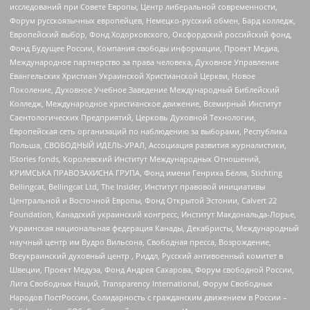
исследований при Совете Европы, Центр либеральной современности,
Форум русскоязычных европейцев, Немецко-русский обмен, Бард колледж,
Европейский выбор, Фонд Ходорковского, Оксфордский российский фонд,
Фонд Будущее России, Компания свободы информации, Проект Медиа,
Международное партнерство за права человека, Духовное Управление
Евангельских Христиан Украинской Христианской Церкви, Новое
Поколение, Духовное Учебное Заведение Международный Библейский
Колледж, Международное христианское движение, Всемирный Институт
Саентологических Предприятий, Церковь Духовной Технологии,
Европейская сеть организаций по наблюдению за выборами, Республика
Польша, СВОБОДНЫЙ ИДЕЛЬ-УРАЛ, Ассоциация развития журналистики,
IStories fonds, Королевский Институт Международных Отношений,
КРИМСЬКА ПРАВОЗАХИСНА ГРУПА, Фонд имени Генриха Бёлля, Stichting
Bellingcat, Bellingcat Ltd, The Insider, Институт правовой инициативы
Центральной и Восточной Европы, Фонд Открытой Эстонии, Calvert 22
Foundation, Канадский украинский конгресс, Институт Макдональда-Лорье,
Украинская национальная федерация Канады, Декабристы, Международный
научный центр им Вудро Вильсона, Свободная пресса, Возрождение,
Всеукраинский духовный центр , Риддл, Русский антивоенный комитет в
Швеции, Проект Медуза, Фонд Андрея Сахарова, Форум свободной России,
Лига Свободных Наций, Transparеncy International, Форум Свободных
Народов ПостРоссии, Солидарность с гражданским движением в России –