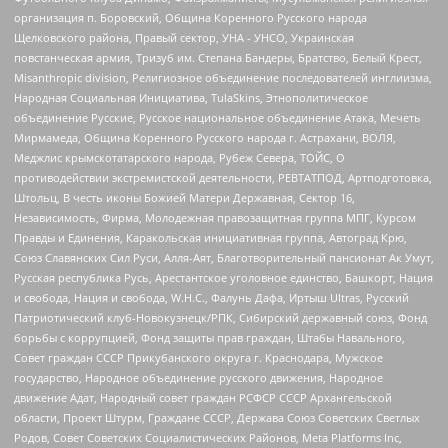
организация п. Боровский, Община Коренного Русского народа
Щелковского района, Правый сектор, УНА - УНСО, Украинская
повстанческая армия, Тризуб им. Степана Бандеры, Братство, Белый Крест,
Misanthropic division, Религиозное объединение последователей инглиизма,
Народная Социальная Инициатива, TulaSkins, Этнополитическое
объединение Русские, Русское национальное объединение Атака, Мечеть
Мирмамеда, Община Коренного Русского народа г. Астрахани, ВОЛЯ,
Меджлис крымскотатарского народа, Рубеж Севера, ТОЙС, О
противодействии экстремистской деятельности, РЕВТАТПОД, Артподготовка,
Штольц, В честь иконы Божией Матери Державная, Сектор 16,
Независимость, Фирма, Молодежная правозащитная группа МПГ, Курсом
Правды и Единения, Каракольская инициативная группа, Автоград Крю,
Союз Славянских Сил Руси, Алля-Аят, Благотворительный пансионат Ак Умут,
Русская республика Русь, Арестантское уголовное единство, Башкорт, Нация
и свобода, Нация и свобода, W.H.С., Фалунь Дафа, Иртыш Ultras, Русский
Патриотический клуб-Новокузнецк/РПК, Сибирский державный союз, Фонд
борьбы с коррупцией, Фонд защиты прав граждан, Штабы Навального,
Совет граждан СССР Прикубанского округа г. Краснодара, Мужское
государство, Народное объединение русского движения, Народное
движение Адат, Народный совет граждан РСФСР СССР Архангельской
области, Проект Штурм, Граждане СССР, Держава Союз Советских Светлых
Родов, Совет Советских Социалистических Районов, Meta Platforms Inc,