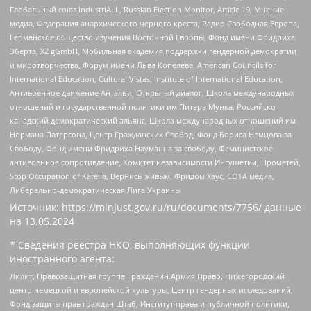
Глобальный союз IndustriALL, Russian Election Monitor, Article 19, Мнение
медиа, Федерация анархического черного креста, Радио Свободная Европа,
Германское общество изучения Восточной Европы, Фонд имени Фридриха
Эберта, XZ gGmbH, Мобильная академия поддержки гендерной демократии
и миротворчества, Форум имени Льва Копелева, American Councils for
International Education, Cultural Vistas, Institute of International Education,
Антивоенное движение Антальи, Открытый диалог, Школа международных
отношений и государственной политики им Питера Мунка, Российско-
канадский демократический альянс, Школа международных отношений им
Нормана Патерсона, Центр Гражданских Свобод, Фонд Бориса Немцова за
Свободу, Фонд имени Фридриха Науманна за свободу, Феминистское
антивоенное сопротивление, Комитет независимости Ингушетии, Прометей,
Stop Occupation of Karelia, Вернись живым, Фридом Хаус, СОТА медиа,
Либерально-демократическая Лига Украины
Источник:
https://minjust.gov.ru/ru/documents/7756/
данные
на
13.05.2024
* Сведения реестра НКО, выполняющих функции
иностранного агента:
Лилит, Правозащитная группа Гражданин.Армия.Право, Нижегородский
центр немецкой и европейской культуры, Центр гендерных исследований,
Фонд защиты прав граждан Штаб, Институт права и публичной политики,