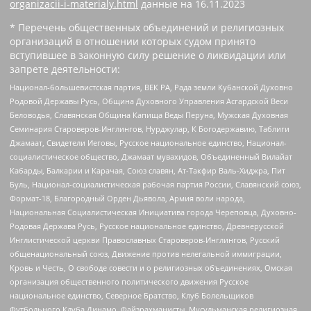
organizacii-i-materialy.html
данные на
16.11.2023
* Перечень общественных объединений и религиозных
организаций в отношении которых судом принято
вступившее в законную силу решение о ликвидации или
запрете деятельности:
Национал-большевистская партия, ВЕК РА, Рада земли Кубанской Духовно
Родовой Державы Русь, Община Духовного Управления Асгардской Веси
Беловодья, Славянская Община Капища Веды Перуна, Мужская Духовная
Семинария Староверов-Инглингов, Нурджулар, К Богодержавию, Таблиги
Джамаат, Свидетели Иеговы, Русское национальное единство, Национал-
социалистическое общество, Джамаат мувахидов, Объединенный Вилайат
Кабарды, Балкарии и Карачая, Союз славян, Ат-Такфир Валь-Хиджра, Пит
Буль, Национал-социалистическая рабочая партия России, Славянский союз,
Формат-18, Благородный Орден Дьявола, Армия воли народа,
Национальная Социалистическая Инициатива города Череповца, Духовно-
Родовая Держава Русь, Русское национальное единство, Древнерусской
Инглистической церкви Православных Староверов-Инглингов, Русский
общенациональный союз, Движение против нелегальной иммиграции,
Кровь и Честь, О свободе совести и о религиозных объединениях, Омская
организация общественного политического движения Русское
национальное единство, Северное Братство, Клуб Болельщиков
Футбольного Клуба Динамо, Файзрахманисты, Мусульманская религиозная