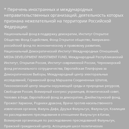
* Перечень иностранных и международных
неправительственных организаций, деятельность которых
признана нежелательной на территории Российской
Федерации:
Национальный фонд в поддержку демократии, Институт Открытое
Общество Фонд Содействия, Фонд Открытое общество, Американо-
российский фонд по экономическому и правовому развитию,
Национальный Демократический Институт Международных Отношений,
MEDIA DEVELOPMENT INVESTMENT FUND, Международный Республиканский
Институт, Открытая Россия, Институт современной России, Черноморский
фонд регионального сотрудничества, Европейская Платформа за
Демократические Выборы, Международный центр электоральных
исследований, Германский фонд Маршалла Соединенных Штатов,
Тихоокеанский центр защиты окружающей среды и природных ресурсов,
Свободная Россия, Всемирный конгресс украинцев, Атлантический совет,
Человек в беде, Европейский фонд за демократию, Джеймстаунский фонд,
Прожект Хармони, Родники дракона, Врачи против насильственного
извлечения органов, Фалунь Дафа, Друзья Фалуньгун, Фалуньгун, Коалиция
по расследованию преследования в отношении Фалуньгун в Китае,
Всемирная организация по расследованию преследований Фалуньгун,
Пражский гражданский центр, Ассоциация школ политических