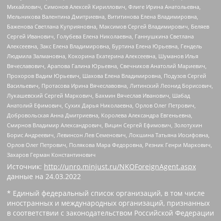
Михайлович, Симонов Алексей Кириллович, Флиге Ирина Анатольевна,
Мельникова Валентина Дмитриевна, Вититинова Елена Владимировна,
Баженова Светлана Куприяновна, Максимов Сергей Владимирович, Беляев
Сергей Иванович, Голубева Елена Николаевна, Ганнушкина Светлана
Алексеевна, Закс Елена Владимировна, Буртина Елена Юрьевна, Гендель
Людмила Залмановна, Кокорина Екатерина Алексеевна, Шуманов Илья
Вячеславович, Арапова Галина Юрьевна, Свечников Анатолий Мариевич,
Прохоров Вадим Юрьевич, Шахова Елена Владимировна, Подузов Сергей
Васильевич, Протасова Ирина Вячеславовна, Литинский Леонид Борисович,
Лукашевский Сергей Маркович, Бахмин Вячеслав Иванович, Шабад
Анатолий Ефимович, Сухих Дарья Николаевна, Орлов Олег Петрович,
Добровольская Анна Дмитриевна, Королева Александра Евгеньевна,
Смирнов Владимир Александрович, Вицин Сергей Ефимович, Золотухин
Борис Андреевич, Левинсон Лев Семенович, Локшина Татьяна Иосифовна,
Орлов Олег Петрович, Полякова Мара Федоровна, Резник Генри Маркович,
Захаров Герман Константинович
Источник:
http://unro.minjust.ru/NKOForeignAgent.aspx
данные на
24.03.2022
* Единый федеральный список организаций, в том числе
иностранных и международных организаций, признанных
в соответствии с законодательством Российской Федерации