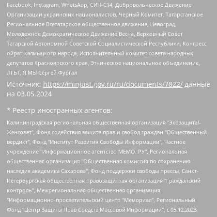
Facebook, Instagram, WhatsApp, СИЧ-С14, Добровольческое Движение
Организации украинских националистов, Черный Комитет, Татарстанское
Региональное Всетатарское общественное движение, Невоград,
Молодежное Демократическое Движение Весна, Верховный Совет
Татарской Автономной Советской Социалистической Республики, Конгресс
ойрат-калмыцкого народа, Исполнительный комитет совета народных
депутатов Красноярского края, Этническое национальное объединение,
ЛГБТ, Я.МЫ Сергей Фургал
Источник:
https://minjust.gov.ru/ru/documents/7822/
данные
на
03.05.2024
* Реестр иностранных агентов:
Калининградская региональная общественная организация "Экозащита!-Женсовет", Фонд содействия защите прав и свобод граждан "Общественный вердикт", Фонд "Институт Развития Свободы Информации", Частное учреждение "Информационное агентство МЕМО. РУ", Региональная общественная организация "Общественная комиссия по сохранению наследия академика Сахарова", Фонд поддержки свободы прессы, Санкт-Петербургская общественная правозащитная организация "Гражданский контроль", Межрегиональная общественная организация "Информационно-просветительский центр "Мемориал", Региональный Фонд "Центр Защиты Прав Средств Массовой Информации", с 05.12.2023 Фонд "Центр Защиты Прав Средств массовой информации", Региональная общественная благотворительная организация помощи беженцам и мигрантам "Гражданское содействие", Негосударственное образовательное учреждение дополнительного профессионального образования (повышение квалификации) специалистов "АКАДЕМИЯ ПО ПРАВАМ ЧЕЛОВЕКА", Свердловская региональная общественная организация "Сутяжник", Автономная некоммерческая организация "Центр независимых социологических исследований", Союз общественных объединений "Российский исследовательский центр по правам человека", Региональное общественное учреждение научно-информационный центр "МЕМОРИАЛ", Некоммерческая организация "Фонд защиты гласности", Автономная некоммерческая организация "Институт прав человека", Городская общественная организация "Екатеринбургское общество "МЕМОРИАЛ", Городская общественная организация "Рязанское историко-просветительское и правозащитное общество "Мемориал" (Рязанский Мемориал), Челябинский региональный орган общественной самодеятельности – женское общественное объединение "Женщины Евразии", Челябинский региональный орган общественной самодеятельности "Уральская правозащитная группа", Фонд содействия защите здоровья и социальной справедливости имени Андрея Рылькова, Автономная Некоммерческая Организация "Аналитический Центр Юрия Левады", Автономная некоммерческая организация социальной поддержки населения "Проект Апрель", Региональная общественная организация помощи женщинам и детям, находящимся в кризисной ситуации "Информационно-методический центр "Анна", Фонд содействия развитию массовых коммуникаций и правовому просвещению "Так-так-Так", Фонд содействия устойчивому развитию "Серебряная тайга", Свердловский региональный общественный фонд социальных проектов "Новое время", "Idel.Реалии", Кавказ.Реалии, Крым.Реалии, Телеканал Настоящее Время, Татаро-башкирская служба Радио Свобода (Azatliq Radiosi), Радио Свободная Европа/Радио Свобода (PCE/PC), "Сибирь.Реалии", "Фактограф", Благотворительный фонд помощи осужденным и их семьям, Автономная некоммерческая организация "Институт глобализации и социальных движений", Фонд "В защиту прав заключенных", Частное учреждение "Центр поддержки и содействия развитию средств массовой информации", Пензенский региональный общественный благотворительный фонд "Гражданский союз", "Север.Реалии", Некоммерческая организация Фонд "Правовая инициатива", Общество с ограниченной ответственностью "Радио Свободная Европа/Радио Свобода", Чешское информационное агентство "MEDIUM-ORIENT", Красноярская региональная общественная организация "Мы против СПИДа", Камалягин Денис Николаевич, Маркелов Сергей Евгеньевич, Пономарев Лев Александрович, Савицкая Людмила Алексеевна, Автономная некоммерческая организация "Центр по работе с проблемой насилия "НАСИЛИЮ.НЕТ", Межрегиональный профессиональный союз работников здравоохранения "Альянс врачей", Юридическое лицо, зарегистрированное в Латвийской Республике, SIA "Medusa Project" (регистрационный номер 40103797863, дата регистрации 10.06.2014), Некоммерческая организация "Фонд по борьбе с коррупцией", Автономная некоммерческая организация "Институт права и публичной политики", Баданин Роман Сергеевич, Гликин Максим Александрович, Железнова Мария Михайловна, Лукьянова Юлия Сергеевна, Маетная Елизавета Витальевна, Маняхин Петр Борисович, Чуракова Ольга Владимировна, Ярош Юлия Петровна, Юридическое лицо "The Insider SIA", зарегистрированное в Риге, Латвийская Республика (дата регистрации 26.06.2015), являющееся администратором доменного имени интернет-издания "The Insider SIA", https://theins.ru, Постернак Алексей Евгеньевич, Рубин Михаил Аркадьевич, Анин Роман Александрович, Юридическое лицо Istories fonds, зарегистрированное в Латвийской Республике (регистрационный номер 50008295751, дата регистрации 24.02.2020), Великовский Дмитрий Александрович, Долинина Ирина Николаевна, Мароховская Алеся Алексеевна, Шлейнов Роман Юрьевич, Шмагун Олеся Валентиновна, Общество с ограниченной ответственностью "Альтаир 2021", Общество с ограниченной ответственностью "Вега 2021", Общество с ограниченной ответственностью "Главный редактор 2021", Общество с ограниченной ответственностью "Ромашки монолит", Важенков Артем Валерьевич, Ивановская областная общественная организация "Центр гендерных исследований", Гурман Юрий Альбертович, Медиапроект "ОВД-Инфо", Егоров Владимир Владимирович, Жилинский Владимир Александрович, Общество с ограниченной ответственностью "ЗП", Иванова София Юрьевна, Карезина Инна Павловна, Кильтау Екатерина Викторовна, Петров Алексей Викторович, Пискунов Сергей Евгеньевич, Смирнов Сергей Сергеевич, Тихонов Михаил Сергеевич, Общество с ограниченной ответственностью "ЖУРНАЛИСТ-ИНОСТРАННЫЙ АГЕНТ", Арапова Галина Юрьевна, Вольтская Татьяна Анатольевна, Американская компания "Mason G.E.S. Anonymous Foundation" (США), являющаяся владельцем интернет-издания https://mnews.world/, Компания "Stichting Bellingcat", зарегистрированная в Нидерландах (дата регистрации 11.07.2018), Захаров Андрей Вячеславович, Клепиковская Екатерина Дмитриевна, Общество с ограниченной ответственностью "МЕМО", Перл Роман Александрович, Симонов Евгений Алексеевич, Соловьева Елена Анатольевна, Сотников Даниил Владимирович, Сурначева Елизавета Дмитриевна, Автономная некоммерческая организация по защите прав человека и информированию населения "Якутия – Наше Мнение", Общество с ограниченной ответственностью "Москоу диджитал медиа", с 26.01.2023 Общество с ограниченной ответственностью "Чайка Белые сады", Ветошкина Валерия Валерьевна, Заговора Максим Александрович, Межрегиональное общественное движение "Российская ЛГБТ - сеть", Оленичев Максим Владимирович, Павлов Иван Юрьевич, Скворцова Елена Сергеевна, Общество с ограниченной ответственностью "Как бы инагент", Кочетков Игорь Викторович, Общество с ограниченной ответственностью "Честные выборы", Еланчик Олег Александрович, Общество с ограниченной ответственностью "Нобелевский призыв", Гималова Регина Эмилевна, Григорьев Андрей Валерьевич, Григорьева Алина Александровна, Ассоциация по содействию защите прав призывников, альтернативнослужащих и военнослужащих "Правозащитная группа "Гражданин.Армия.Право", Хисамова Регина Фаритовна, Автономная некоммерческая организация по реализации социально-правовых программ "Лилит", Дальневосточное общественное движение "Маяк", Санкт-Петербургская ЛГБТ-инициативная группа "Выход", Инициативная группа ЛГБТ+ "Реверс", Алексеев Андрей Викторович, Бекбулатова Таисия Львовна, Беляев Иван Михайлович, Владыкина Елена Сергеевна, Гельман Марат Александрович, Никульшина Вероника Юрьевна, Толоконникова Надежда Андреевна, Шендерович Виктор Анатольевич, Общество с ограниченной ответственностью "Данное сообщение", Общество с ограниченной ответственностью Издательский дом "Новая глава", Айнбиндер Александра Александровна, Московский комьюнити-центр для ЛГБТ+инициатив, Благотворительный фонд развития филантропии, Deutsche Welle (Германия, Kurt-Schumacher-Strasse 3, 53113 Bonn), Борзунова Мария Михайловна, Воробьев Виктор Викторович, Голубева Анна Львовна, Константинова Алла Михайловна, Малкова Ирина Владимировна, Мурадов Мурад Абдулгалимович, Осетинская Елизавета Николаевна, Понасенков Евгений Николаевич, Ганапольский Матвей Юрьевич, Киселев Евгений Алексеевич, Борухович Ирина Григорьевна, Дремин Иван Тимофеевич, Дубровский Дмитрий Викторович, Красноярская региональная общественная организация поддержки и развития альтернативных образовательных технологий и межкультурных коммуникаций "ИНТЕРРА", Маяковская Екатерина Алексеевна, Фейгин Марк Захарович, Филимонов Андрей Викторович, Дзугкоева Регина Николаевна, Доброхотов Роман Александрович, Дудь Юрий Александрович, Елкин Сергей Владимирович, Кругликов Кирилл Игоревич, Сабунаева Мария Леонидовна, Семенов Алексей Владимирович, Шаинян Карен Багратович, Шульман Екатерина Михайловна, Асафьев Артур Валерьевич, Вахштайн Виктор Семенович, Венедиктов Алексей Алексеевич, Лушникова Екатерина Евгеньевна, Волков Леонид Михайлович, Невзоров Александр Глебович, Пархоменко Сергей Борисович, Сироткин Ярослав Николаевич, Кара-Мурза Владимир Владимирович, Баранова Наталья Владимировна, Гозман Леонид Яковлевич, Кагарлицкий Борис Юльевич, Климарев Михаил Валерьевич, Милов Владимир Станиславович, Автономная некоммерческая организация Краснодарский центр современного искусства "Типография", Моргенштерн Алишер Тагирович, Соболь Любовь Эдуардовна, Общество с ограниченной ответственностью "ЛИЗА НОРМ", Каспаров Гарри Кимович, Ходорковский Михаил Борисович, Общество с ограниченной ответственностью "Апрельские тезисы", Данилович Ирина Брониславовна, Кашин Олег Владимирович, Петров Николай Владимирович, Пивоваров Алексей Владимирович, Соколов Михаил Владимирович, Цветкова Юлия Владимировна, Чичваркин Евгений Александрович, Комитет против пыток/Команда против пыток, Общество с ограниченной ответственностью "Первый научный", Общество с ограниченной ответственностью "Вертолет и ко", Белоцерковская Вероника Борисовна, Кац Максим Евгеньевич, Лазарева Татьяна Юрьевна, Шаведдинов Руслан Табризович, Яшин Илья Валерьевич, Общество с ограниченной ответственностью "Иноагент ААВ", Алешковский Дмитрий Петрович, Альбац Евгения Марковна, Быков Дмитрий Львович, Галямина Юлия Евгеньевна, Лойко Сергей Леонидович, Мартынов Кирилл Константинович, Медведев Сергей Александрович, Крашенинников Федор Геннадиевич, Гордеева Катерина Вл