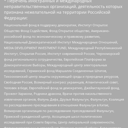
* Перечень иностранных и международных
неправительственных организаций, деятельность которых
признана нежелательной на территории Российской
Федерации:
Национальный фонд в поддержку демократии, Институт Открытое
Общество Фонд Содействия, Фонд Открытое общество, Американо-
российский фонд по экономическому и правовому развитию,
Национальный Демократический Институт Международных Отношений,
MEDIA DEVELOPMENT INVESTMENT FUND, Международный Республиканский
Институт, Открытая Россия, Институт современной России, Черноморский
фонд регионального сотрудничества, Европейская Платформа за
Демократические Выборы, Международный центр электоральных
исследований, Германский фонд Маршалла Соединенных Штатов,
Тихоокеанский центр защиты окружающей среды и природных ресурсов,
Свободная Россия, Всемирный конгресс украинцев, Атлантический совет,
Человек в беде, Европейский фонд за демократию, Джеймстаунский фонд,
Прожект Хармони, Родники дракона, Врачи против насильственного
извлечения органов, Фалунь Дафа, Друзья Фалуньгун, Фалуньгун, Коалиция
по расследованию преследования в отношении Фалуньгун в Китае,
Всемирная организация по расследованию преследований Фалуньгун,
Пражский гражданский центр, Ассоциация школ политических
исследований при Совете Европы, Центр либеральной современности,
Форум русскоязычных европейцев, Немецко-русский обмен, Бард колледж,