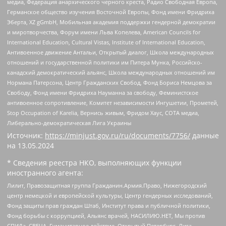
медиа, Федерация анархического черного креста, Радио Свободная Европа,
Германское общество изучения Восточной Европы, Фонд имени Фридриха
Эберта, XZ gGmbH, Мобильная академия поддержки гендерной демократии
и миротворчества, Форум имени Льва Копелева, American Councils for
International Education, Cultural Vistas, Institute of International Education,
Антивоенное движение Антальи, Открытый диалог, Школа международных
отношений и государственной политики им Питера Мунка, Российско-
канадский демократический альянс, Школа международных отношений им
Нормана Патерсона, Центр Гражданских Свобод, Фонд Бориса Немцова за
Свободу, Фонд имени Фридриха Науманна за свободу, Феминистское
антивоенное сопротивление, Комитет независимости Ингушетии, Прометей,
Stop Occupation of Karelia, Вернись живым, Фридом Хаус, СОТА медиа,
Либерально-демократическая Лига Украины
Источник:
https://minjust.gov.ru/ru/documents/7756/
данные
на
13.05.2024
* Сведения реестра НКО, выполняющих функции
иностранного агента:
Лилит, Правозащитная группа Гражданин.Армия.Право, Нижегородский
центр немецкой и европейской культуры, Центр гендерных исследований,
Фонд защиты прав граждан Штаб, Институт права и публичной политики,
Фонд борьбы с коррупцией, Альянс врачей, НАСИЛИЮ.НЕТ, Мы против
СПИДа, СВЕЧА, Гуманитарное действие, Открытый Петербург, Лига