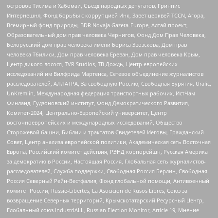
островов Тисима и Хабомаи, Съезд народных депутатов, Гринпис
Интернешнл, Фонд борьбы с коррупцией Инк, Завет церквей TCCN, Агора,
Всемирный фонд природы, BDR Novaja Gazeta-Europe, Алтай проект,
Образовательный дом прав человека Чернигов, Фонд Дом Прав Человека,
Белорусский дом прав человека имени Бориса Звозскова, Дом прав
человека Тбилиси, Дом прав человека Ереван, Дом прав человека Крым,
Центр дикого лосося, TVR Studios, ТВ Дождь, Центр европейских
исследований им Вилфрида Мартенса, Сетевое объединение журналистов
расследователей, АЛЛАТРА, За свободную Россию, Свободная Бурятия, Uralic,
UnKremlin, Международная федерация транспортных рабочих, ИстЧам
Финланд, Гудзоновский институт, Фонд Демократического Развития,
Комитет-2024, Центрально-Европейский университет, Центр
восточноевропейских и международных исследований, Общество
Сторожевой башни, Библии и трактатов Свидетелей Иеговы, Гражданский
Совет, Центр анализа европейской политики, Академическая сеть Восточная
Европа, Российский комитет действия, РЭНД корпорейшн, Русская Америка
за демократию в России, Настоящая Россия, Глобальная сеть журналистов-
расследователей, Служба поддержки, Свободная Россия Берлин, Свободная
Россия Северный Рейн-Вестфалия, Фонд глобальной помощи, Антивоенный
комитет России, Russie-Libertes, La Asocicion de Rusos Libres, Союз за
возвращение Северных территорий, Крымскотатарский Ресурсный Центр,
Глобальный союз IndustriALL, Russian Election Monitor, Article 19, Мнение