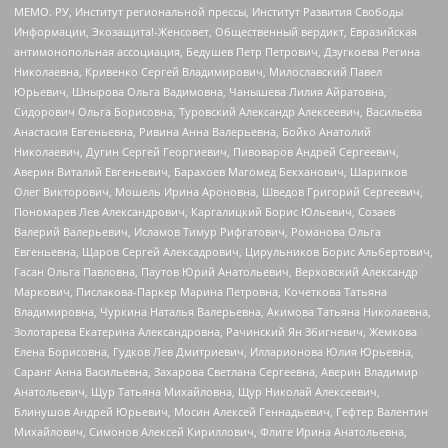
МЕМО. РУ, Институт региональной прессы, Институт Развития Свободы
Информации, Экозащита!-Женсовет, Общественный вердикт, Евразийская
антимонопольная ассоциация, Бедушев Петр Петрович, Дзугкоева Регина
Николаевна, Кривенко Сергей Владимирович, Милославский Павел
Юрьевич, Шнырова Ольга Вадимовна, Чанышева Лилия Айратовна,
Сидорович Ольга Борисовна, Туровский Александр Алексеевич, Васильева
Анастасия Евгеньевна, Ривина Анна Валерьевна, Бойко Анатолий
Николаевич, Дугин Сергей Георгиевич, Пивоваров Андрей Сергеевич,
Аверин Виталий Евгеньевич, Барахоев Магомед Бекханович, Шарипков
Олег Викторович, Мошель Ирина Ароновна, Шведов Григорий Сергеевич,
Пономарев Лев Александрович, Каргалицкий Борис Юльевич, Созаев
Валерий Валерьевич, Исламов Тимур Рифгатович, Романова Ольга
Евгеньевна, Щаров Сергей Алексадрович, Цирульников Борис Альбертович,
Гасан Ольга Павловна, Паутов Юрий Анатольевич, Верховский Александр
Маркович, Пислакова-Паркер Марина Петровна, Кочеткова Татьяна
Владимировна, Чуркина Наталья Валерьевна, Акимова Татьяна Николаевна,
Золотарева Екатерина Александровна, Рачинский Ян Збигневич, Жемкова
Елена Борисовна, Гудков Лев Дмитриевич, Илларионова Юлия Юрьевна,
Саранг Анна Васильевна, Захарова Светлана Сергеевна, Аверин Владимир
Анатольевич, Щур Татьяна Михайловна, Щур Николай Алексеевич,
Блинушов Андрей Юрьевич, Мосин Алексей Геннадьевич, Гефтер Валентин
Михайлович, Симонов Алексей Кириллович, Флиге Ирина Анатольевна,