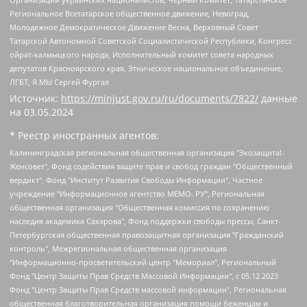
Региональное Всетатарское общественное движение, Невоград,
Молодежное Демократическое Движение Весна, Верховный Совет
Татарской Автономной Советской Социалистической Республики, Конгресс
ойрат-калмыцкого народа, Исполнительный комитет совета народных
депутатов Красноярского края, Этническое национальное объединение,
ЛГБТ, Я.МЫ Сергей Фургал
Источник:
https://minjust.gov.ru/ru/documents/7822/
данные
на
03.05.2024
* Реестр иностранных агентов:
Калининградская региональная общественная организация "Экозащита!-Женсовет", Фонд содействия защите прав и свобод граждан "Общественный вердикт", Фонд "Институт Развития Свободы Информации", Частное учреждение "Информационное агентство МЕМО. РУ", Региональная общественная организация "Общественная комиссия по сохранению наследия академика Сахарова", Фонд поддержки свободы прессы, Санкт-Петербургская общественная правозащитная организация "Гражданский контроль", Межрегиональная общественная организация "Информационно-просветительский центр "Мемориал", Региональный Фонд "Центр Защиты Прав Средств Массовой Информации", с 05.12.2023 Фонд "Центр Защиты Прав Средств массовой информации", Региональная общественная благотворительная организация помощи беженцам и мигрантам "Гражданское содействие", Негосударственное образовательное учреждение дополнительного профессионального образования (повышение квалификации) специалистов "АКАДЕМИЯ ПО ПРАВАМ ЧЕЛОВЕКА", Свердловская региональная общественная организация "Сутяжник", Автономная некоммерческая организация "Центр независимых социологических исследований", Союз общественных объединений "Российский исследовательский центр по правам человека", Региональное общественное учреждение научно-информационный центр "МЕМОРИАЛ", Некоммерческая организация "Фонд защиты гласности", Автономная некоммерческая организация "Институт прав человека", Городская общественная организация "Екатеринбургское общество "МЕМОРИАЛ", Городская общественная организация "Рязанское историко-просветительское и правозащитное общество "Мемориал" (Рязанский Мемориал), Челябинский региональный орган общественной самодеятельности – женское общественное объединение "Женщины Евразии", Челябинский региональный орган общественной самодеятельности "Уральская правозащитная группа", Фонд содействия защите здоровья и социальной справедливости имени Андрея Рылькова, Автономная Некоммерческая Организация "Аналитический Центр Юрия Левады", Автономная некоммерческая организация социальной поддержки населения "Проект Апрель", Региональная общественная организация помощи женщинам и детям, находящимся в кризисной ситуации "Информационно-методический центр "Анна", Фонд содействия развитию массовых коммуникаций и правовому просвещению "Так-так-Так", Фонд содействия устойчивому развитию "Серебряная тайга", Свердловский региональный общественный фонд социальных проектов "Новое время", "Idel.Реалии", Кавказ.Реалии, Крым.Реалии, Телеканал Настоящее Время, Татаро-башкирская служба Радио Свобода (Azatliq Radiosi), Радио Свободная Европа/Радио Свобода (PCE/PC), "Сибирь.Реалии", "Фактограф", Благотворительный фонд помощи осужденным и их семьям, Автономная некоммерческая организация "Институт глобализации и социальных движений", Фонд "В защиту прав заключенных", Частное учреждение "Центр поддержки и содействия развитию средств массовой информации", Пензенский региональный общественный благотворительный фонд "Гражданский союз", "Север.Реалии", Некоммерческая организация Фонд "Правовая инициатива", Общество с ограниченной ответственностью "Радио Свободная Европа/Радио Свобода", Чешское информационное агентство "MEDIUM-ORIENT", Красноярская региональная общественная организация "Мы против СПИДа", Камалягин Денис Николаевич, Маркелов Сергей Евгеньевич, Пономарев Лев Александрович, Савицкая Людмила Алексеевна, Автономная некоммерческая организация "Центр по работе с проблемой насилия "НАСИЛИЮ.НЕТ", Межрегиональный профессиональный союз работников здравоохранения "Альянс врачей", Юридическое лицо, зарегистрированное в Латвийской Республике, SIA "Medusa Project" (регистрационный номер 40103797863, дата регистрации 10.06.2014), Некоммерческая организация "Фонд по борьбе с коррупцией", Автономная некоммерческая организация "Институт права и публичной политики", Баданин Роман Сергеевич, Гликин Максим Александрович, Железнова Мария Михайловна, Лукьянова Юлия Сергеевна, Маетная Елизавета Витальевна, Маняхин Петр Борисович, Чуракова Ольга Владимировна, Ярош Юлия Петровна, Юридическое лицо "The Insider SIA", зарегистрированное в Риге, Латвийская Республика (дата регистрации 26.06.2015), являющееся администратором доменного имени интернет-издания "The Insider SIA", https://theins.ru, Постернак Алексей Евгеньевич, Рубин Михаил Аркадьевич, Анин Роман Александрович, Юридическое лицо Istories fonds, зарегистрированное в Латвийской Республике (регистрационный номер 50008295751, дата регистрации 24.02.2020), Великовский Дмитрий Александрович, Долинина Ирина Николаевна, Мароховская Алеся Алексеевна, Шлейнов Роман Юрьевич, Шмагун Олеся Валентиновна, Общество с ограниченной ответственностью "Альтаир 2021", Общество с ограниченной ответственностью "Вега 2021", Общество с ограниченной ответственностью "Главный редактор 2021", Общество с ограниченной ответственностью "Ромашки монолит", Важенков Артем Валерьевич, Ивановская областная общественная организация "Центр гендерных исследований", Гурман Юрий Альбертович, Медиапроект "ОВД-Инфо", Егоров Владимир Владимирович, Жилинский Владимир Александрович, Общество с ограниченной ответственностью "ЗП", Иванова София Юрьевна, Карезина Инна Павловна, Кильтау Екатерина Викторовна, Петров Алексей Викторович, Пискунов Сергей Евгеньевич, Смирнов Сергей Сергеевич, Тихонов Михаил Сергеевич, Общество с ограниченной ответственностью "ЖУРНАЛИСТ-ИНОСТРАННЫЙ АГЕНТ", Арапова Галина Юрьевна, Вольтская Татьяна Анатольевна, Американская компания "Mason G.E.S. Anonymous Foundation" (США), являющаяся владельцем интернет-издания https://mnews.world/, Компания "Stichting Bellingcat", зарегистрированная в Нидерландах (дата регистрации 11.07.2018), Захаров Андрей Вячеславович, Клепиковская Екатерина Дмитриевна, Общество с ограниченной ответственностью "МЕМО", Перл Роман Александрович, Симонов Евгений Алексеевич, Соловьева Елена Анатольевна, Сотников Даниил Владимирович, Сурначева Елизавета Дмитриевна, Автономная некоммерческая организация по защите прав человека и информированию населения "Якутия – Наше Мнение", Общество с ограниченной ответственностью "Москоу диджитал медиа", с 26.01.2023 Общество с ограниченной ответственностью "Чайка Белые сады", Ветошкина Валерия Валерьевна, Заговора Максим Александрович, Межрегиональное общественное движение "Российская ЛГБТ - сеть", Оленичев Максим Владимирович, Павлов Иван Юрьевич, Скворцова Елена Сергеевна, Общество с ограниченной ответственностью "Как бы инагент", Кочетков Игорь Викторович, Общество с ограниченной ответственностью "Честные выборы", Еланчик Олег Александрович, Общество с ограниченной ответственностью "Нобелевский призыв", Гималова Регина Эмилевна, Григорьев Андрей Валерьевич, Григорьева Алина Александровна, Ассоциация по содействию защите прав призывников, альтернативнослужащих и военнослужащих "Правозащитная группа "Гражданин.Армия.Право", Хисамова Регина Фаритовна, Автономная некоммерческая организация по реализации социально-правовых программ "Лилит", Дальневосточное общественное движение "Маяк", Санкт-Петербургская ЛГБТ-инициативная группа "Выход", Инициативная группа ЛГБТ+ "Реверс", Алексеев Андрей Викторович, Бекбулатова Таисия Львовна, Беляев Иван Михайлович, Владыкина Елена Сергеевна, Гельман Марат Александрович, Никульшина Вероника Юрьевна, Толоконникова Надежда Андреевна, Шендерович Виктор Анатольевич, Общество с ограниченной ответственностью "Данное сообщение", Общество с ограниченной ответственностью Издательский дом "Новая глава", Айнбиндер Александра Александровна, Московский комьюнити-центр для ЛГБТ+инициатив, Благотворительный фонд развития филантропии, Deutsche Welle (Германия, Kurt-Schumacher-Strasse 3, 53113 Bonn), Борзунова Мария Михайловна, Воробьев Виктор Викторович, Голубева Анна Львовна, Константинова Алла Михайловна, Малкова Ирина Владимировна, Мурадов Мурад Абдулгалимович, Осетинская Елизавета Николаевна, Понасенков Евгений Николаевич, Ганапольский Матвей Юрьевич, Киселев Евгений Алексеевич, Борухович Ирина Григорьевна, Дремин Иван Тимофеевич, Дубровский Дмитрий Викторович, Красноярская региональная общественная организация поддержки и развития альтернативных образовательных технологий и межкультурных коммуникаций "ИНТЕРРА", Маяковская Екатерина Алексеевна, Фейгин Марк Захарович, Филимонов Андрей Викторович, Дзугкоева Регина Николаевна, Доброхотов Роман Александрович, Дудь Юрий Александрович, Елкин Сергей Владимирович, Кругликов Кирилл Игоревич, Сабунаева Мария Леонидовна, Семенов Алексей Владимирович, Шаинян Карен Багратович, Шульман Екатерина Михайловна, Асафьев Артур Валерьевич, Вахштайн Виктор Семенович, Венедиктов Алексей Алексеевич, Лушникова Екатерина Евгеньевна, Волков Леонид Михайлович, Невзоров Александр Глебович, Пархоменко Сергей Борисович, Сироткин Ярослав Николаевич, Кара-Мурза Владимир Владимирович, Баранова Наталья Владимировна, Гозман Леонид Яковлевич, Кагарлицкий Борис Юльевич, Климарев Михаил Валерьевич, Милов Владимир Станиславович, Автономная некоммерческая организация Краснодарский центр современного искусства "Типография", Моргенштерн Алишер Тагирович, Соболь Любовь Эдуардовна, Общество с ограниченной ответственностью "ЛИЗА НОРМ", Каспаров Гарри Кимович, Ходорковский Михаил Борисович, Общество с ограниченной ответственностью "Апрельские тезисы", Данилович Ирина Брониславовна, Кашин Олег Владимирович, Петров Николай Владимирович, Пивоваров Алексей Владимирович, Соколов Михаил Владимирович, Цветкова Юлия Владимировна, Чичваркин Евгений Александрович, Комитет против пыток/Команда против пыток, Общество с ограниченной ответственностью "Первый научный", Общество с ограниченной ответственностью "Вертолет и ко", Белоцерковская Вероника Борисовна, Кац Максим Евгеньевич, Лазарева Татьяна Юрьевна, Шаведдинов Руслан Табризович, Яшин Илья Валерьевич, Общество с ограниченной ответственностью "Иноагент ААВ", Алешковский Дмитрий Петрович, Альбац Евгения Марковна, Быков Дмитрий Львович, Галямина Юлия Евгеньевна, Лойко Сергей Леонидович, Мартынов Кирилл Константинович, Медведев Сергей Александрович, Крашенинников Федор Геннадиевич, Гордеева Катерина Вл