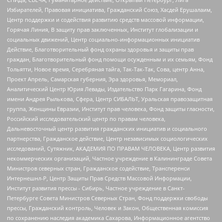
Избирателей, Правовая инициатива, Гражданский Союз, Хасдей Ерушалаим,
Центр поддержки и содействия развитию средств массовой информации,
Горячая Линия, В защиту прав заключенных, Институт глобализации и
социальных движений, Центр социально-информационных инициатив
Действие, Благотворительный фонд охраны здоровья и защиты прав
граждан, Благотворительный фонд помощи осужденным и их семьям, Фонд
Тольятти, Новое время, Серебряная тайга, Так-Так-Так, Сова, центр Анна,
Проект Апрель, Самарская губерния, Эра здоровья, Мемориал,
Аналитический Центр Юрия Левады, Издательство Парк Гагарина, Фонд
имени Андрея Рылькова, Сфера, Центр СИБАЛЬТ, Уральская правозащитная
группа, Женщины Евразии, Институт прав человека, Фонд защиты гласности,
Российский исследовательский центр по правам человека,
Дальневосточный центр развития гражданских инициатив и социального
партнерства, Гражданское действие, Центр независимых социологических
исследований, Сутяжник, АКАДЕМИЯ ПО ПРАВАМ ЧЕЛОВЕКА, Центр развития
некоммерческих организаций, Частное учреждение в Калининграде Совета
Министров северных стран, Гражданское содействие, Трансперенси
Интернешнл-Р, Центр Защиты Прав Средств Массовой Информации,
Институт развития прессы - Сибирь, Частное учреждение в Санкт-
Петербурге Совета Министров Северных Стран, Фонд поддержки свободы
прессы, Гражданский контроль, Человек и Закон, Общественная комиссия
по сохранению наследия академика Сахарова, Информационное агентство