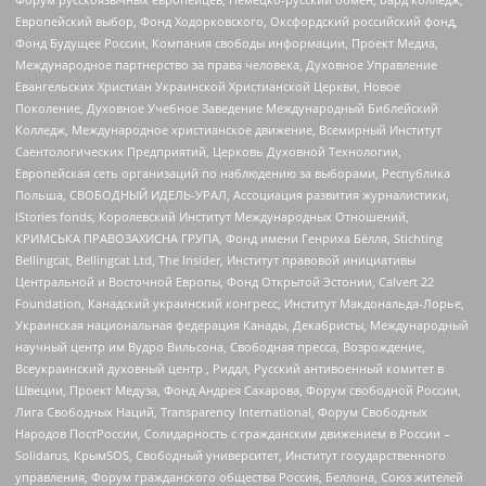
Европейский выбор, Фонд Ходорковского, Оксфордский российский фонд,
Фонд Будущее России, Компания свободы информации, Проект Медиа,
Международное партнерство за права человека, Духовное Управление
Евангельских Христиан Украинской Христианской Церкви, Новое
Поколение, Духовное Учебное Заведение Международный Библейский
Колледж, Международное христианское движение, Всемирный Институт
Саентологических Предприятий, Церковь Духовной Технологии,
Европейская сеть организаций по наблюдению за выборами, Республика
Польша, СВОБОДНЫЙ ИДЕЛЬ-УРАЛ, Ассоциация развития журналистики,
IStories fonds, Королевский Институт Международных Отношений,
КРИМСЬКА ПРАВОЗАХИСНА ГРУПА, Фонд имени Генриха Бёлля, Stichting
Bellingcat, Bellingcat Ltd, The Insider, Институт правовой инициативы
Центральной и Восточной Европы, Фонд Открытой Эстонии, Calvert 22
Foundation, Канадский украинский конгресс, Институт Макдональда-Лорье,
Украинская национальная федерация Канады, Декабристы, Международный
научный центр им Вудро Вильсона, Свободная пресса, Возрождение,
Всеукраинский духовный центр , Риддл, Русский антивоенный комитет в
Швеции, Проект Медуза, Фонд Андрея Сахарова, Форум свободной России,
Лига Свободных Наций, Transparеncy International, Форум Свободных
Народов ПостРоссии, Солидарность с гражданским движением в России –
Solidarus, КрымSOS, Свободный университет, Институт государственного
управления, Форум гражданского общества Россия, Беллона, Союз жителей