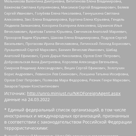
Мельникова Валентина Дмитриевна, Вититинова Елена Владимировна,
Баженова Светлана Куприяновна, Максимов Сергей Владимирович, Беляев
Сергей Иванович, Голубева Елена Николаевна, Ганнушкина Светлана
Алексеевна, Закс Елена Владимировна, Буртина Елена Юрьевна, Гендель
Людмила Залмановна, Кокорина Екатерина Алексеевна, Шуманов Илья
Вячеславович, Арапова Галина Юрьевна, Свечников Анатолий Мариевич,
Прохоров Вадим Юрьевич, Шахова Елена Владимировна, Подузов Сергей
Васильевич, Протасова Ирина Вячеславовна, Литинский Леонид Борисович,
Лукашевский Сергей Маркович, Бахмин Вячеслав Иванович, Шабад
Анатолий Ефимович, Сухих Дарья Николаевна, Орлов Олег Петрович,
Добровольская Анна Дмитриевна, Королева Александра Евгеньевна,
Смирнов Владимир Александрович, Вицин Сергей Ефимович, Золотухин
Борис Андреевич, Левинсон Лев Семенович, Локшина Татьяна Иосифовна,
Орлов Олег Петрович, Полякова Мара Федоровна, Резник Генри Маркович,
Захаров Герман Константинович
Источник:
http://unro.minjust.ru/NKOForeignAgent.aspx
данные на
24.03.2022
* Единый федеральный список организаций, в том числе
иностранных и международных организаций, признанных
в соответствии с законодательством Российской Федерации
террористическими:
Высший военный Маджлисуль Шура Объединенных сил моджахедов