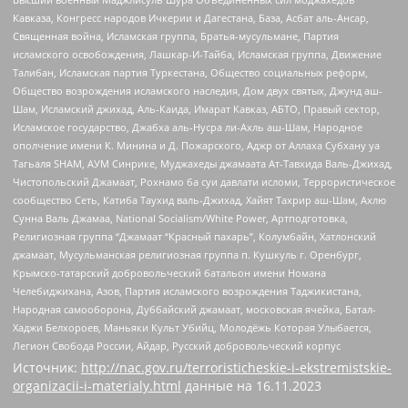
Кавказа, Конгресс народов Ичкерии и Дагестана, База, Асбат аль-Ансар,
Священная война, Исламская группа, Братья-мусульмане, Партия
исламского освобождения, Лашкар-И-Тайба, Исламская группа, Движение
Талибан, Исламская партия Туркестана, Общество социальных реформ,
Общество возрождения исламского наследия, Дом двух святых, Джунд аш-
Шам, Исламский джихад, Аль-Каида, Имарат Кавказ, АБТО, Правый сектор,
Исламское государство, Джабха аль-Нусра ли-Ахль аш-Шам, Народное
ополчение имени К. Минина и Д. Пожарского, Аджр от Аллаха Субхану уа
Тагьаля SHAM, АУМ Синрике, Муджахеды джамаата Ат-Тавхида Валь-Джихад,
Чистопольский Джамаат, Рохнамо ба суи давлати исломи, Террористическое
сообщество Сеть, Катиба Таухид валь-Джихад, Хайят Тахрир аш-Шам, Ахлю
Сунна Валь Джамаа, National Socialism/White Power, Артподготовка,
Религиозная группа “Джамаат “Красный пахарь”, Колумбайн, Хатлонский
джамаат, Мусульманская религиозная группа п. Кушкуль г. Оренбург,
Крымско-татарский добровольческий батальон имени Номана
Челебиджихана, Азов, Партия исламского возрождения Таджикистана,
Народная самооборона, Дуббайский джамаат, московская ячейка, Батал-
Хаджи Белхороев, Маньяки Культ Убийц, Молодёжь Которая Улыбается,
Легион Свобода России, Айдар, Русский добровольческий корпус
Источник:
http://nac.gov.ru/terroristicheskie-i-ekstremistskie-
organizacii-i-materialy.html
данные на
16.11.2023