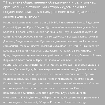
* Перечень общественных объединений и религиозных
организаций в отношении которых судом принято
вступившее в законную силу решение о ликвидации или
запрете деятельности:
Национал-большевистская партия, ВЕК РА, Рада земли Кубанской Духовно
Родовой Державы Русь, Община Духовного Управления Асгардской Веси
Беловодья, Славянская Община Капища Веды Перуна, Мужская Духовная
Семинария Староверов-Инглингов, Нурджулар, К Богодержавию, Таблиги
Джамаат, Свидетели Иеговы, Русское национальное единство, Национал-
социалистическое общество, Джамаат мувахидов, Объединенный Вилайат
Кабарды, Балкарии и Карачая, Союз славян, Ат-Такфир Валь-Хиджра, Пит
Буль, Национал-социалистическая рабочая партия России, Славянский союз,
Формат-18, Благородный Орден Дьявола, Армия воли народа,
Национальная Социалистическая Инициатива города Череповца, Духовно-
Родовая Держава Русь, Русское национальное единство, Древнерусской
Инглистической церкви Православных Староверов-Инглингов, Русский
общенациональный союз, Движение против нелегальной иммиграции,
Кровь и Честь, О свободе совести и о религиозных объединениях, Омская
организация общественного политического движения Русское
национальное единство, Северное Братство, Клуб Болельщиков
Футбольного Клуба Динамо, Файзрахманисты, Мусульманская религиозная
организация п. Боровский, Община Коренного Русского народа