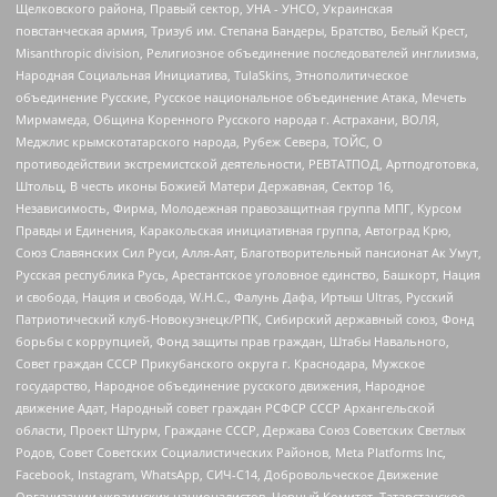
Щелковского района, Правый сектор, УНА - УНСО, Украинская
повстанческая армия, Тризуб им. Степана Бандеры, Братство, Белый Крест,
Misanthropic division, Религиозное объединение последователей инглиизма,
Народная Социальная Инициатива, TulaSkins, Этнополитическое
объединение Русские, Русское национальное объединение Атака, Мечеть
Мирмамеда, Община Коренного Русского народа г. Астрахани, ВОЛЯ,
Меджлис крымскотатарского народа, Рубеж Севера, ТОЙС, О
противодействии экстремистской деятельности, РЕВТАТПОД, Артподготовка,
Штольц, В честь иконы Божией Матери Державная, Сектор 16,
Независимость, Фирма, Молодежная правозащитная группа МПГ, Курсом
Правды и Единения, Каракольская инициативная группа, Автоград Крю,
Союз Славянских Сил Руси, Алля-Аят, Благотворительный пансионат Ак Умут,
Русская республика Русь, Арестантское уголовное единство, Башкорт, Нация
и свобода, Нация и свобода, W.H.С., Фалунь Дафа, Иртыш Ultras, Русский
Патриотический клуб-Новокузнецк/РПК, Сибирский державный союз, Фонд
борьбы с коррупцией, Фонд защиты прав граждан, Штабы Навального,
Совет граждан СССР Прикубанского округа г. Краснодара, Мужское
государство, Народное объединение русского движения, Народное
движение Адат, Народный совет граждан РСФСР СССР Архангельской
области, Проект Штурм, Граждане СССР, Держава Союз Советских Светлых
Родов, Совет Советских Социалистических Районов, Meta Platforms Inc,
Facebook, Instagram, WhatsApp, СИЧ-С14, Добровольческое Движение
Организации украинских националистов, Черный Комитет, Татарстанское