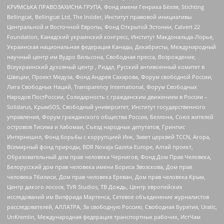
КРИМСЬКА ПРАВОЗАХИСНА ГРУПА, Фонд имени Генриха Бёлля, Stichting
Bellingcat, Bellingcat Ltd, The Insider, Институт правовой инициативы
Центральной и Восточной Европы, Фонд Открытой Эстонии, Calvert 22
Foundation, Канадский украинский конгресс, Институт Макдональда-Лорье,
Украинская национальная федерация Канады, Декабристы, Международный
научный центр им Вудро Вильсона, Свободная пресса, Возрождение,
Всеукраинский духовный центр , Риддл, Русский антивоенный комитет в
Швеции, Проект Медуза, Фонд Андрея Сахарова, Форум свободной России,
Лига Свободных Наций, Transparеncy International, Форум Свободных
Народов ПостРоссии, Солидарность с гражданским движением в России –
Solidarus, КрымSOS, Свободный университет, Институт государственного
управления, Форум гражданского общества Россия, Беллона, Союз жителей
островов Тисима и Хабомаи, Съезд народных депутатов, Гринпис
Интернешнл, Фонд борьбы с коррупцией Инк, Завет церквей TCCN, Агора,
Всемирный фонд природы, BDR Novaja Gazeta-Europe, Алтай проект,
Образовательный дом прав человека Чернигов, Фонд Дом Прав Человека,
Белорусский дом прав человека имени Бориса Звозскова, Дом прав
человека Тбилиси, Дом прав человека Ереван, Дом прав человека Крым,
Центр дикого лосося, TVR Studios, ТВ Дождь, Центр европейских
исследований им Вилфрида Мартенса, Сетевое объединение журналистов
расследователей, АЛЛАТРА, За свободную Россию, Свободная Бурятия, Uralic,
UnKremlin, Международная федерация транспортных рабочих, ИстЧам