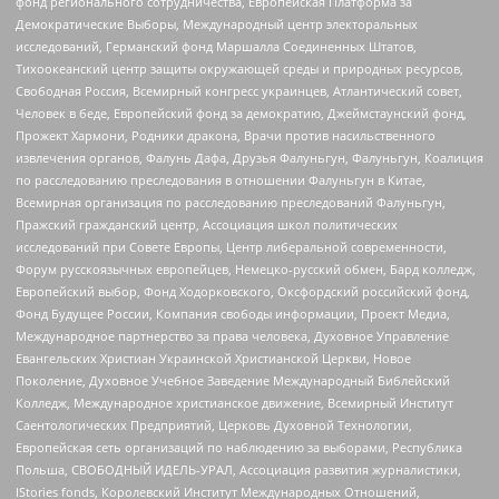
фонд регионального сотрудничества, Европейская Платформа за
Демократические Выборы, Международный центр электоральных
исследований, Германский фонд Маршалла Соединенных Штатов,
Тихоокеанский центр защиты окружающей среды и природных ресурсов,
Свободная Россия, Всемирный конгресс украинцев, Атлантический совет,
Человек в беде, Европейский фонд за демократию, Джеймстаунский фонд,
Прожект Хармони, Родники дракона, Врачи против насильственного
извлечения органов, Фалунь Дафа, Друзья Фалуньгун, Фалуньгун, Коалиция
по расследованию преследования в отношении Фалуньгун в Китае,
Всемирная организация по расследованию преследований Фалуньгун,
Пражский гражданский центр, Ассоциация школ политических
исследований при Совете Европы, Центр либеральной современности,
Форум русскоязычных европейцев, Немецко-русский обмен, Бард колледж,
Европейский выбор, Фонд Ходорковского, Оксфордский российский фонд,
Фонд Будущее России, Компания свободы информации, Проект Медиа,
Международное партнерство за права человека, Духовное Управление
Евангельских Христиан Украинской Христианской Церкви, Новое
Поколение, Духовное Учебное Заведение Международный Библейский
Колледж, Международное христианское движение, Всемирный Институт
Саентологических Предприятий, Церковь Духовной Технологии,
Европейская сеть организаций по наблюдению за выборами, Республика
Польша, СВОБОДНЫЙ ИДЕЛЬ-УРАЛ, Ассоциация развития журналистики,
IStories fonds, Королевский Институт Международных Отношений,