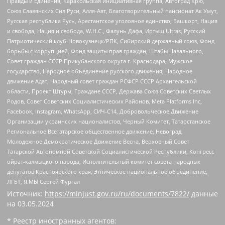
Правды и Единения, Каракольская инициативная группа, Автоград Крю,
Союз Славянских Сил Руси, Алля-Аят, Благотворительный пансионат Ак Умут,
Русская республика Русь, Арестантское уголовное единство, Башкорт, Нация
и свобода, Нация и свобода, W.H.С., Фалунь Дафа, Иртыш Ultras, Русский
Патриотический клуб-Новокузнецк/РПК, Сибирский державный союз, Фонд
борьбы с коррупцией, Фонд защиты прав граждан, Штабы Навального,
Совет граждан СССР Прикубанского округа г. Краснодара, Мужское
государство, Народное объединение русского движения, Народное
движение Адат, Народный совет граждан РСФСР СССР Архангельской
области, Проект Штурм, Граждане СССР, Держава Союз Советских Светлых
Родов, Совет Советских Социалистических Районов, Meta Platforms Inc,
Facebook, Instagram, WhatsApp, СИЧ-С14, Добровольческое Движение
Организации украинских националистов, Черный Комитет, Татарстанское
Региональное Всетатарское общественное движение, Невоград,
Молодежное Демократическое Движение Весна, Верховный Совет
Татарской Автономной Советской Социалистической Республики, Конгресс
ойрат-калмыцкого народа, Исполнительный комитет совета народных
депутатов Красноярского края, Этническое национальное объединение,
ЛГБТ, Я.МЫ Сергей Фургал
Источник:
https://minjust.gov.ru/ru/documents/7822/
данные
на
03.05.2024
* Реестр иностранных агентов: