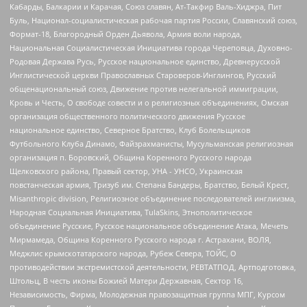
Кабарды, Балкарии и Карачая, Союз славян, Ат-Такфир Валь-Хиджра, Пит
Буль, Национал-социалистическая рабочая партия России, Славянский союз,
Формат-18, Благородный Орден Дьявола, Армия воли народа,
Национальная Социалистическая Инициатива города Череповца, Духовно-
Родовая Держава Русь, Русское национальное единство, Древнерусской
Инглистической церкви Православных Староверов-Инглингов, Русский
общенациональный союз, Движение против нелегальной иммиграции,
Кровь и Честь, О свободе совести и о религиозных объединениях, Омская
организация общественного политического движения Русское
национальное единство, Северное Братство, Клуб Болельщиков
Футбольного Клуба Динамо, Файзрахманисты, Мусульманская религиозная
организация п. Боровский, Община Коренного Русского народа
Щелковского района, Правый сектор, УНА - УНСО, Украинская
повстанческая армия, Тризуб им. Степана Бандеры, Братство, Белый Крест,
Misanthropic division, Религиозное объединение последователей инглиизма,
Народная Социальная Инициатива, TulaSkins, Этнополитическое
объединение Русские, Русское национальное объединение Атака, Мечеть
Мирмамеда, Община Коренного Русского народа г. Астрахани, ВОЛЯ,
Меджлис крымскотатарского народа, Рубеж Севера, ТОЙС, О
противодействии экстремистской деятельности, РЕВТАТПОД, Артподготовка,
Штольц, В честь иконы Божией Матери Державная, Сектор 16,
Независимость, Фирма, Молодежная правозащитная группа МПГ, Курсом