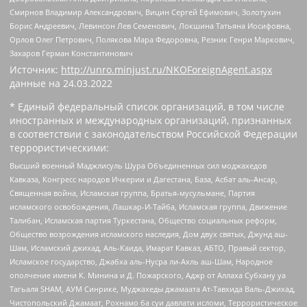
Смирнов Владимир Александрович, Вицин Сергей Ефимович, Золотухин
Борис Андреевич, Левинсон Лев Семенович, Локшина Татьяна Иосифовна,
Орлов Олег Петрович, Полякова Мара Федоровна, Резник Генри Маркович,
Захаров Герман Константинович
Источник:
http://unro.minjust.ru/NKOForeignAgent.aspx
данные на
24.03.2022
* Единый федеральный список организаций, в том числе
иностранных и международных организаций, признанных
в соответствии с законодательством Российской Федерации
террористическими:
Высший военный Маджлисуль Шура Объединенных сил моджахедов
Кавказа, Конгресс народов Ичкерии и Дагестана, База, Асбат аль-Ансар,
Священная война, Исламская группа, Братья-мусульмане, Партия
исламского освобождения, Лашкар-И-Тайба, Исламская группа, Движение
Талибан, Исламская партия Туркестана, Общество социальных реформ,
Общество возрождения исламского наследия, Дом двух святых, Джунд аш-
Шам, Исламский джихад, Аль-Каида, Имарат Кавказ, АБТО, Правый сектор,
Исламское государство, Джабха аль-Нусра ли-Ахль аш-Шам, Народное
ополчение имени К. Минина и Д. Пожарского, Аджр от Аллаха Субхану уа
Тагьаля SHAM, АУМ Синрике, Муджахеды джамаата Ат-Тавхида Валь-Джихад,
Чистопольский Джамаат, Рохнамо ба суи давлати исломи, Террористическое