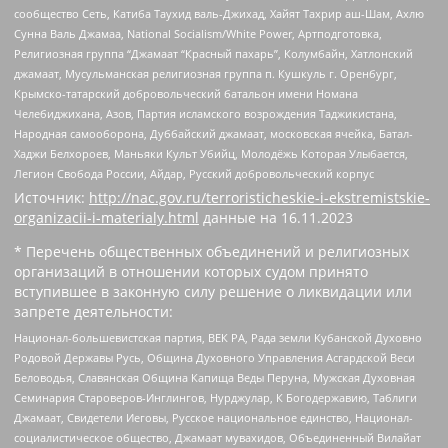
сообщество Сеть, Катиба Таухид валь-Джихад, Хайят Тахрир аш-Шам, Ахлю
Сунна Валь Джамаа, National Socialism/White Power, Артподготовка,
Религиозная группа “Джамаат “Красный пахарь”, Колумбайн, Хатлонский
джамаат, Мусульманская религиозная группа п. Кушкуль г. Оренбург,
Крымско-татарский добровольческий батальон имени Номана
Челебиджихана, Азов, Партия исламского возрождения Таджикистана,
Народная самооборона, Дуббайский джамаат, московская ячейка, Батал-
Хаджи Белхороев, Маньяки Культ Убийц, Молодёжь Которая Улыбается,
Легион Свобода России, Айдар, Русский добровольческий корпус
Источник:
http://nac.gov.ru/terroristicheskie-i-ekstremistskie-
organizacii-i-materialy.html
данные на
16.11.2023
* Перечень общественных объединений и религиозных
организаций в отношении которых судом принято
вступившее в законную силу решение о ликвидации или
запрете деятельности:
Национал-большевистская партия, ВЕК РА, Рада земли Кубанской Духовно
Родовой Державы Русь, Община Духовного Управления Асгардской Веси
Беловодья, Славянская Община Капища Веды Перуна, Мужская Духовная
Семинария Староверов-Инглингов, Нурджулар, К Богодержавию, Таблиги
Джамаат, Свидетели Иеговы, Русское национальное единство, Национал-
социалистическое общество, Джамаат мувахидов, Объединенный Вилайат