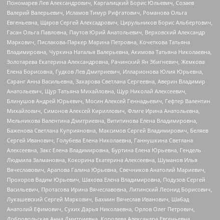
Пономарев Лев Александрович, Каргалицкий Борис Юльевич, Созаев
Валерий Валерьевич, Исламов Тимур Рифгатович, Романова Ольга
Евгеньевна, Щаров Сергей Алексадрович, Цирульников Борис Альбертович,
Гасан Ольга Павловна, Паутов Юрий Анатольевич, Верховский Александр
Маркович, Пислакова-Паркер Марина Петровна, Кочеткова Татьяна
Владимировна, Чуркина Наталья Валерьевна, Акимова Татьяна Николаевна,
Золотарева Екатерина Александровна, Рачинский Ян Збигневич, Жемкова
Елена Борисовна, Гудков Лев Дмитриевич, Илларионова Юлия Юрьевна,
Саранг Анна Васильевна, Захарова Светлана Сергеевна, Аверин Владимир
Анатольевич, Щур Татьяна Михайловна, Щур Николай Алексеевич,
Блинушов Андрей Юрьевич, Мосин Алексей Геннадьевич, Гефтер Валентин
Михайлович, Симонов Алексей Кириллович, Флиге Ирина Анатольевна,
Мельникова Валентина Дмитриевна, Вититинова Елена Владимировна,
Баженова Светлана Куприяновна, Максимов Сергей Владимирович, Беляев
Сергей Иванович, Голубева Елена Николаевна, Ганнушкина Светлана
Алексеевна, Закс Елена Владимировна, Буртина Елена Юрьевна, Гендель
Людмила Залмановна, Кокорина Екатерина Алексеевна, Шуманов Илья
Вячеславович, Арапова Галина Юрьевна, Свечников Анатолий Мариевич,
Прохоров Вадим Юрьевич, Шахова Елена Владимировна, Подузов Сергей
Васильевич, Протасова Ирина Вячеславовна, Литинский Леонид Борисович,
Лукашевский Сергей Маркович, Бахмин Вячеслав Иванович, Шабад
Анатолий Ефимович, Сухих Дарья Николаевна, Орлов Олег Петрович,
Добровольская Анна Дмитриевна, Королева Александра Евгеньевна,