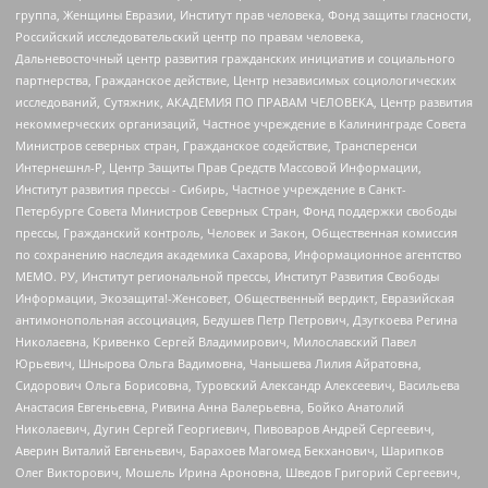
группа, Женщины Евразии, Институт прав человека, Фонд защиты гласности,
Российский исследовательский центр по правам человека,
Дальневосточный центр развития гражданских инициатив и социального
партнерства, Гражданское действие, Центр независимых социологических
исследований, Сутяжник, АКАДЕМИЯ ПО ПРАВАМ ЧЕЛОВЕКА, Центр развития
некоммерческих организаций, Частное учреждение в Калининграде Совета
Министров северных стран, Гражданское содействие, Трансперенси
Интернешнл-Р, Центр Защиты Прав Средств Массовой Информации,
Институт развития прессы - Сибирь, Частное учреждение в Санкт-
Петербурге Совета Министров Северных Стран, Фонд поддержки свободы
прессы, Гражданский контроль, Человек и Закон, Общественная комиссия
по сохранению наследия академика Сахарова, Информационное агентство
МЕМО. РУ, Институт региональной прессы, Институт Развития Свободы
Информации, Экозащита!-Женсовет, Общественный вердикт, Евразийская
антимонопольная ассоциация, Бедушев Петр Петрович, Дзугкоева Регина
Николаевна, Кривенко Сергей Владимирович, Милославский Павел
Юрьевич, Шнырова Ольга Вадимовна, Чанышева Лилия Айратовна,
Сидорович Ольга Борисовна, Туровский Александр Алексеевич, Васильева
Анастасия Евгеньевна, Ривина Анна Валерьевна, Бойко Анатолий
Николаевич, Дугин Сергей Георгиевич, Пивоваров Андрей Сергеевич,
Аверин Виталий Евгеньевич, Барахоев Магомед Бекханович, Шарипков
Олег Викторович, Мошель Ирина Ароновна, Шведов Григорий Сергеевич,