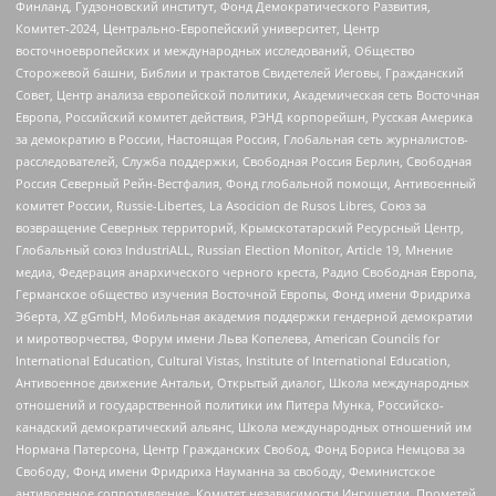
Финланд, Гудзоновский институт, Фонд Демократического Развития,
Комитет-2024, Центрально-Европейский университет, Центр
восточноевропейских и международных исследований, Общество
Сторожевой башни, Библии и трактатов Свидетелей Иеговы, Гражданский
Совет, Центр анализа европейской политики, Академическая сеть Восточная
Европа, Российский комитет действия, РЭНД корпорейшн, Русская Америка
за демократию в России, Настоящая Россия, Глобальная сеть журналистов-
расследователей, Служба поддержки, Свободная Россия Берлин, Свободная
Россия Северный Рейн-Вестфалия, Фонд глобальной помощи, Антивоенный
комитет России, Russie-Libertes, La Asocicion de Rusos Libres, Союз за
возвращение Северных территорий, Крымскотатарский Ресурсный Центр,
Глобальный союз IndustriALL, Russian Election Monitor, Article 19, Мнение
медиа, Федерация анархического черного креста, Радио Свободная Европа,
Германское общество изучения Восточной Европы, Фонд имени Фридриха
Эберта, XZ gGmbH, Мобильная академия поддержки гендерной демократии
и миротворчества, Форум имени Льва Копелева, American Councils for
International Education, Cultural Vistas, Institute of International Education,
Антивоенное движение Антальи, Открытый диалог, Школа международных
отношений и государственной политики им Питера Мунка, Российско-
канадский демократический альянс, Школа международных отношений им
Нормана Патерсона, Центр Гражданских Свобод, Фонд Бориса Немцова за
Свободу, Фонд имени Фридриха Науманна за свободу, Феминистское
антивоенное сопротивление, Комитет независимости Ингушетии, Прометей,