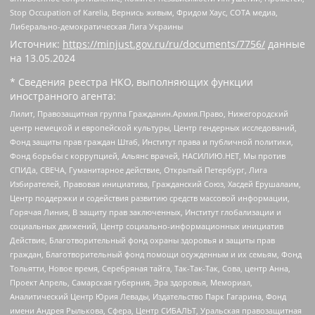
Stop Occupation of Karelia, Вернись живым, Фридом Хаус, СОТА медиа,
Либерально-демократическая Лига Украины
Источник:
https://minjust.gov.ru/ru/documents/7756/
данные
на
13.05.2024
* Сведения реестра НКО, выполняющих функции
иностранного агента:
Лилит, Правозащитная группа Гражданин.Армия.Право, Нижегородский
центр немецкой и европейской культуры, Центр гендерных исследований,
Фонд защиты прав граждан Штаб, Институт права и публичной политики,
Фонд борьбы с коррупцией, Альянс врачей, НАСИЛИЮ.НЕТ, Мы против
СПИДа, СВЕЧА, Гуманитарное действие, Открытый Петербург, Лига
Избирателей, Правовая инициатива, Гражданский Союз, Хасдей Ерушалаим,
Центр поддержки и содействия развитию средств массовой информации,
Горячая Линия, В защиту прав заключенных, Институт глобализации и
социальных движений, Центр социально-информационных инициатив
Действие, Благотворительный фонд охраны здоровья и защиты прав
граждан, Благотворительный фонд помощи осужденным и их семьям, Фонд
Тольятти, Новое время, Серебряная тайга, Так-Так-Так, Сова, центр Анна,
Проект Апрель, Самарская губерния, Эра здоровья, Мемориал,
Аналитический Центр Юрия Левады, Издательство Парк Гагарина, Фонд
имени Андрея Рылькова, Сфера, Центр СИБАЛЬТ, Уральская правозащитная