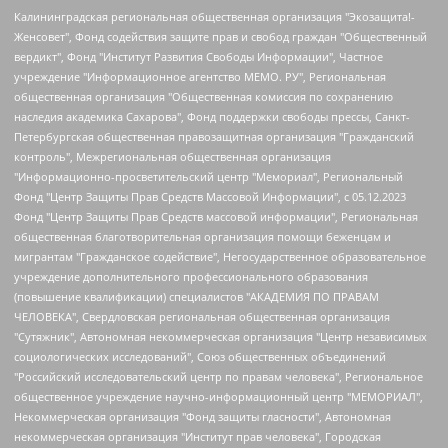
Калининградская региональная общественная организация "Экозащита!-Женсовет", Фонд содействия защите прав и свобод граждан "Общественный вердикт", Фонд "Институт Развития Свободы Информации", Частное учреждение "Информационное агентство МЕМО. РУ", Региональная общественная организация "Общественная комиссия по сохранению наследия академика Сахарова", Фонд поддержки свободы прессы, Санкт-Петербургская общественная правозащитная организация "Гражданский контроль", Межрегиональная общественная организация "Информационно-просветительский центр "Мемориал", Региональный Фонд "Центр Защиты Прав Средств Массовой Информации", с 05.12.2023 Фонд "Центр Защиты Прав Средств массовой информации", Региональная общественная благотворительная организация помощи беженцам и мигрантам "Гражданское содействие", Негосударственное образовательное учреждение дополнительного профессионального образования (повышение квалификации) специалистов "АКАДЕМИЯ ПО ПРАВАМ ЧЕЛОВЕКА", Свердловская региональная общественная организация "Сутяжник", Автономная некоммерческая организация "Центр независимых социологических исследований", Союз общественных объединений "Российский исследовательский центр по правам человека", Региональное общественное учреждение научно-информационный центр "МЕМОРИАЛ", Некоммерческая организация "Фонд защиты гласности", Автономная некоммерческая организация "Институт прав человека", Городская общественная организация "Екатеринбургское общество "МЕМОРИАЛ", Городская общественная организация "Рязанское историко-просветительское и правозащитное общество "Мемориал" (Рязанский Мемориал), Челябинский региональный орган общественной самодеятельности – женское общественное объединение "Женщины Евразии", Челябинский региональный орган общественной самодеятельности "Уральская правозащитная группа", Фонд содействия защите здоровья и социальной справедливости имени Андрея Рылькова, Автономная Некоммерческая Организация "Аналитический Центр Юрия Левады", Автономная некоммерческая организация социальной поддержки населения "Проект Апрель", Региональная общественная организация помощи женщинам и детям, находящимся в кризисной ситуации "Информационно-методический центр "Анна", Фонд содействия развитию массовых коммуникаций и правовому просвещению "Так-так-Так", Фонд содействия устойчивому развитию "Серебряная тайга", Свердловский региональный общественный фонд социальных проектов "Новое время", "Idel.Реалии", Кавказ.Реалии, Крым.Реалии, Телеканал Настоящее Время, Татаро-башкирская служба Радио Свобода (Azatliq Radiosi), Радио Свободная Европа/Радио Свобода (PCE/PC), "Сибирь.Реалии", "Фактограф", Благотворительный фонд помощи осужденным и их семьям, Автономная некоммерческая организация "Институт глобализации и социальных движений", Фонд "В защиту прав заключенных", Частное учреждение "Центр поддержки и содействия развитию средств массовой информации", Пензенский региональный общественный благотворительный фонд "Гражданский союз", "Север.Реалии", Некоммерческая организация Фонд "Правовая инициатива", Общество с ограниченной ответственностью "Радио Свободная Европа/Радио Свобода", Чешское информационное агентство "MEDIUM-ORIENT", Красноярская региональная общественная организация "Мы против СПИДа", Камалягин Денис Николаевич, Маркелов Сергей Евгеньевич, Пономарев Лев Александрович, Савицкая Людмила Алексеевна, Автономная некоммерческая организация "Центр по работе с проблемой насилия "НАСИЛИЮ.НЕТ", Межрегиональный профессиональный союз работников здравоохранения "Альянс врачей", Юридическое лицо, зарегистрированное в Латвийской Республике, SIA "Medusa Project" (регистрационный номер 40103797863, дата регистрации 10.06.2014), Некоммерческая организация "Фонд по борьбе с коррупцией", Автономная некоммерческая организация "Институт права и публичной политики", Баданин Роман Сергеевич, Гликин Максим Александрович, Железнова Мария Михайловна, Лукьянова Юлия Сергеевна, Маетная Елизавета Витальевна, Маняхин Петр Борисович, Чуракова Ольга Владимировна, Ярош Юлия Петровна, Юридическое лицо "The Insider SIA", зарегистрированное в Риге, Латвийская Республика (дата регистрации 26.06.2015), являющееся администратором доменного имени интернет-издания "The Insider SIA", https://theins.ru, Постернак Алексей Евгеньевич, Рубин Михаил Аркадьевич, Анин Роман Александрович, Юридическое лицо Istories fonds, зарегистрированное в Латвийской Республике (регистрационный номер 50008295751, дата регистрации 24.02.2020), Великовский Дмитрий Александрович, Долинина Ирина Николаевна, Мароховская Алеся Алексеевна, Шлейнов Роман Юрьевич, Шмагун Олеся Валентиновна, Общество с ограниченной ответственностью "Альтаир 2021", Общество с ограниченной ответственностью "Вега 2021", Общество с ограниченной ответственностью "Главный редактор 2021", Общество с ограниченной ответственностью "Ромашки монолит", Важенков Артем Валерьевич, Ивановская областная общественная организация "Центр гендерных исследований", Гурман Юрий Альбертович, Медиапроект "ОВД-Инфо", Егоров Владимир Владимирович, Жилинский Владимир Александрович, Общество с ограниченной ответственностью "ЗП", Иванова София Юрьевна, Карезина Инна Павловна, Кильтау Екатерина Викторовна, Петров Алексей Викторович, Пискунов Сергей Евгеньевич, Смирнов Сергей Сергеевич, Тихонов Михаил Сергеевич, Общество с ограниченной ответственностью "ЖУРНАЛИСТ-ИНОСТРАННЫЙ АГЕНТ", Арапова Галина Юрьевна, Вольтская Татьяна Анатольевна, Американская компания "Mason G.E.S. Anonymous Foundation" (США), являющаяся владельцем интернет-издания https://mnews.world/, Компания "Stichting Bellingcat", зарегистрированная в Нидерландах (дата регистрации 11.07.2018), Захаров Андрей Вячеславович, Клепиковская Екатерина Дмитриевна, Общество с ограниченной ответственностью "МЕМО", Перл Роман Александрович, Симонов Евгений Алексеевич, Соловьева Елена Анатольевна, Сотников Даниил Владимирович, Сурначева Елизавета Дмитриевна, Автономная некоммерческая организация по защите прав человека и информированию населения "Якутия – Наше Мнение", Общество с ограниченной ответственностью "Москоу диджитал медиа", с 26.01.2023 Общество с ограниченной ответственностью "Чайка Белые сады", Ветошкина Валерия Валерьевна, Заговора Максим Александрович, Межрегиональное общественное движение "Российская ЛГБТ - сеть", Оленичев Максим Владимирович, Павлов Иван Юрьевич, Скворцова Елена Сергеевна, Общество с ограниченной ответственностью "Как бы инагент", Кочетков Игорь Викторович, Общество с ограниченной ответственностью "Честные выборы", Еланчик Олег Александрович, Общество с ограниченной ответственностью "Нобелевский призыв", Гималова Регина Эмилевна, Григорьев Андрей Валерьевич, Григорьева Алина Александровна, Ассоциация по содействию защите прав призывников, альтернативнослужащих и военнослужащих "Правозащитная группа "Гражданин.Армия.Право", Хисамова Регина Фаритовна, Автономная некоммерческая организация по реализации социально-правовых программ "Лилит", Дальневосточное общественное движение "Маяк", Санкт-Петербургская ЛГБТ-инициативная группа "Выход", Инициативная группа ЛГБТ+ "Реверс", Алексеев Андрей Викторович, Бекбулатова Таисия Львовна, Беляев Иван Михайлович, Владыкина Елена Сергеевна, Гельман Марат Александрович, Никульшина Вероника Юрьевна, Толоконникова Надежда Андреевна, Шендерович Виктор Анатольевич, Общество с ограниченной ответственностью "Данное сообщение", Общество с ограниченной ответственностью Издательский дом "Новая глава", Айнбиндер Александра Александровна, Московский комьюнити-центр для ЛГБТ+инициатив, Благотворительный фонд развития филантропии, Deutsche Welle (Германия, Kurt-Schumacher-Strasse 3, 53113 Bonn), Борзунова Мария Михайловна, Воробьев Виктор Викторович, Голубева Анна Львовна, Константинова Алла Михайловна, Малкова Ирина Владимировна, Мурадов Мурад Абдулгалимович, Осетинская Елизавета Николаевна, Понасенков Евгений Николаевич, Ганапольский Матвей Юрьевич, Киселев Евгений Алексеевич, Борухович Ирина Григорьевна, Дремин Иван Тимофеевич, Дубровский Дмитрий Викторович, Красноярская региональная общественная организация поддержки и развития альтернативных образовательных технологий и межкультурных коммуникаций "ИНТЕРРА", Маяковская Екатерина Алексеевна, Фейгин Марк Захарович, Филимонов Андрей Викторович, Дзугкоева Регина Николаевна, Доброхотов Роман Александрович, Дудь Юрий Александрович, Елкин Сергей Владимирович, Кругликов Кирилл Игоревич, Сабунаева Мария Леонидовна, Семенов Алексей Владимирович, Шаинян Карен Багратович, Шульман Екатерина Михайловна, Асафьев Артур Валерьевич, Вахштайн Виктор Семенович, Венедиктов Алексей Алексеевич, Лушникова Екатерина Евгеньевна, Волков Леонид Михайлович, Невзоров Александр Глебович, Пархоменко Сергей Борисович, Сироткин Ярослав Николаевич, Кара-Мурза Владимир Владимирович, Баранова Наталья Владимировна, Гозман Леонид Яковлевич, Кагарлицкий Борис Юльевич, Климарев Михаил Валерьевич, Милов Владимир Станиславович, Автономная некоммерческая организация Краснодарский центр современного искусства "Типография", Моргенштерн Алишер Тагирович, Соболь Любовь Эдуардовна, Общество с ограниченной ответственностью "ЛИЗА НОРМ", Каспаров Гарри Кимович, Ходорковский Михаил Борисович, Общество с ограниченной ответственностью "Апрельские тезисы", Данилович Ирина Брониславовна, Кашин Олег Владимирович, Петров Николай Владимирович, Пивоваров Алексей Владимирович, Соколов Михаил Владимирович, Цветкова Юлия Владимировна, Чичваркин Евгений Александрович, Комитет против пыток/Команда против пыток, Общество с ограниченной ответственностью "Первый научный", Общество с ограниченной ответственностью "Вертолет и ко", Белоцерковская Вероника Борисовна, Кац Максим Евгеньевич, Лазарева Татьяна Юрьевна, Шаведдинов Руслан Табризович, Яшин Илья Валерьевич, Общество с ограниченной ответственностью "Иноагент ААВ", Алешковский Дмитрий Петрович, Альбац Евгения Марковна, Быков Дмитрий Львович, Галямина Юлия Евгеньевна, Лойко Сергей Леонидович, Мартынов Кирилл Константинович, Медведев Сергей Александрович, Крашенинников Федор Геннадиевич, Гордеева Катерина Вл