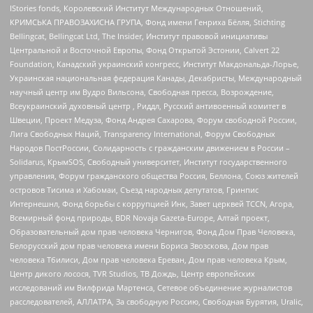
IStories fonds, Королевский Институт Международных Отношений,
КРИМСЬКА ПРАВОЗАХИСНА ГРУПА, Фонд имени Генриха Бёлля, Stichting
Bellingcat, Bellingcat Ltd, The Insider, Институт правовой инициативы
Центральной и Восточной Европы, Фонд Открытой Эстонии, Calvert 22
Foundation, Канадский украинский конгресс, Институт Макдональда-Лорье,
Украинская национальная федерация Канады, Декабристы, Международный
научный центр им Вудро Вильсона, Свободная пресса, Возрождение,
Всеукраинский духовный центр , Риддл, Русский антивоенный комитет в
Швеции, Проект Медуза, Фонд Андрея Сахарова, Форум свободной России,
Лига Свободных Наций, Transparеncy International, Форум Свободных
Народов ПостРоссии, Солидарность с гражданским движением в России –
Solidarus, КрымSOS, Свободный университет, Институт государственного
управления, Форум гражданского общества Россия, Беллона, Союз жителей
островов Тисима и Хабомаи, Съезд народных депутатов, Гринпис
Интернешнл, Фонд борьбы с коррупцией Инк, Завет церквей TCCN, Агора,
Всемирный фонд природы, BDR Novaja Gazeta-Europe, Алтай проект,
Образовательный дом прав человека Чернигов, Фонд Дом Прав Человека,
Белорусский дом прав человека имени Бориса Звозскова, Дом прав
человека Тбилиси, Дом прав человека Ереван, Дом прав человека Крым,
Центр дикого лосося, TVR Studios, ТВ Дождь, Центр европейских
исследований им Вилфрида Мартенса, Сетевое объединение журналистов
расследователей, АЛЛАТРА, За свободную Россию, Свободная Бурятия, Uralic,