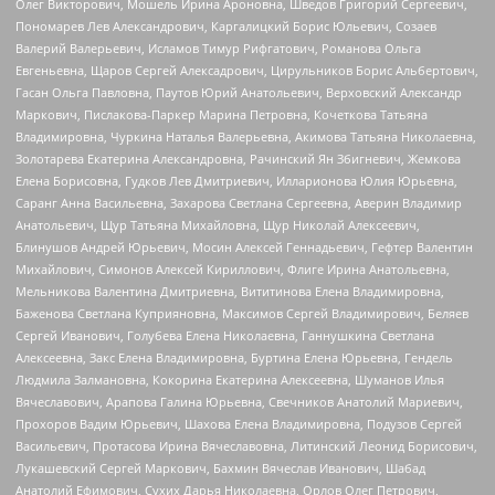
Олег Викторович, Мошель Ирина Ароновна, Шведов Григорий Сергеевич,
Пономарев Лев Александрович, Каргалицкий Борис Юльевич, Созаев
Валерий Валерьевич, Исламов Тимур Рифгатович, Романова Ольга
Евгеньевна, Щаров Сергей Алексадрович, Цирульников Борис Альбертович,
Гасан Ольга Павловна, Паутов Юрий Анатольевич, Верховский Александр
Маркович, Пислакова-Паркер Марина Петровна, Кочеткова Татьяна
Владимировна, Чуркина Наталья Валерьевна, Акимова Татьяна Николаевна,
Золотарева Екатерина Александровна, Рачинский Ян Збигневич, Жемкова
Елена Борисовна, Гудков Лев Дмитриевич, Илларионова Юлия Юрьевна,
Саранг Анна Васильевна, Захарова Светлана Сергеевна, Аверин Владимир
Анатольевич, Щур Татьяна Михайловна, Щур Николай Алексеевич,
Блинушов Андрей Юрьевич, Мосин Алексей Геннадьевич, Гефтер Валентин
Михайлович, Симонов Алексей Кириллович, Флиге Ирина Анатольевна,
Мельникова Валентина Дмитриевна, Вититинова Елена Владимировна,
Баженова Светлана Куприяновна, Максимов Сергей Владимирович, Беляев
Сергей Иванович, Голубева Елена Николаевна, Ганнушкина Светлана
Алексеевна, Закс Елена Владимировна, Буртина Елена Юрьевна, Гендель
Людмила Залмановна, Кокорина Екатерина Алексеевна, Шуманов Илья
Вячеславович, Арапова Галина Юрьевна, Свечников Анатолий Мариевич,
Прохоров Вадим Юрьевич, Шахова Елена Владимировна, Подузов Сергей
Васильевич, Протасова Ирина Вячеславовна, Литинский Леонид Борисович,
Лукашевский Сергей Маркович, Бахмин Вячеслав Иванович, Шабад
Анатолий Ефимович, Сухих Дарья Николаевна, Орлов Олег Петрович,