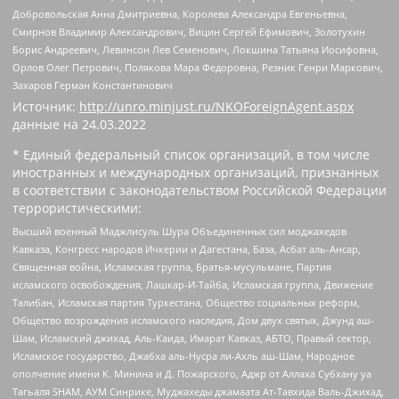
Добровольская Анна Дмитриевна, Королева Александра Евгеньевна,
Смирнов Владимир Александрович, Вицин Сергей Ефимович, Золотухин
Борис Андреевич, Левинсон Лев Семенович, Локшина Татьяна Иосифовна,
Орлов Олег Петрович, Полякова Мара Федоровна, Резник Генри Маркович,
Захаров Герман Константинович
Источник:
http://unro.minjust.ru/NKOForeignAgent.aspx
данные на
24.03.2022
* Единый федеральный список организаций, в том числе
иностранных и международных организаций, признанных
в соответствии с законодательством Российской Федерации
террористическими:
Высший военный Маджлисуль Шура Объединенных сил моджахедов
Кавказа, Конгресс народов Ичкерии и Дагестана, База, Асбат аль-Ансар,
Священная война, Исламская группа, Братья-мусульмане, Партия
исламского освобождения, Лашкар-И-Тайба, Исламская группа, Движение
Талибан, Исламская партия Туркестана, Общество социальных реформ,
Общество возрождения исламского наследия, Дом двух святых, Джунд аш-
Шам, Исламский джихад, Аль-Каида, Имарат Кавказ, АБТО, Правый сектор,
Исламское государство, Джабха аль-Нусра ли-Ахль аш-Шам, Народное
ополчение имени К. Минина и Д. Пожарского, Аджр от Аллаха Субхану уа
Тагьаля SHAM, АУМ Синрике, Муджахеды джамаата Ат-Тавхида Валь-Джихад,