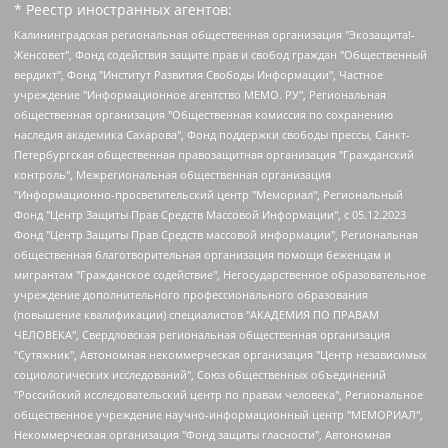
* Реестр иностранных агентов:
Калининградская региональная общественная организация "Экозащита!-Женсовет", Фонд содействия защите прав и свобод граждан "Общественный вердикт", Фонд "Институт Развития Свободы Информации", Частное учреждение "Информационное агентство МЕМО. РУ", Региональная общественная организация "Общественная комиссия по сохранению наследия академика Сахарова", Фонд поддержки свободы прессы, Санкт-Петербургская общественная правозащитная организация "Гражданский контроль", Межрегиональная общественная организация "Информационно-просветительский центр "Мемориал", Региональный Фонд "Центр Защиты Прав Средств Массовой Информации", с 05.12.2023 Фонд "Центр Защиты Прав Средств массовой информации", Региональная общественная благотворительная организация помощи беженцам и мигрантам "Гражданское содействие", Негосударственное образовательное учреждение дополнительного профессионального образования (повышение квалификации) специалистов "АКАДЕМИЯ ПО ПРАВАМ ЧЕЛОВЕКА", Свердловская региональная общественная организация "Сутяжник", Автономная некоммерческая организация "Центр независимых социологических исследований", Союз общественных объединений "Российский исследовательский центр по правам человека", Региональное общественное учреждение научно-информационный центр "МЕМОРИАЛ", Некоммерческая организация "Фонд защиты гласности", Автономная некоммерческая организация "Институт прав человека", Городская общественная организация "Екатеринбургское общество "МЕМОРИАЛ", Городская общественная организация "Рязанское историко-просветительское и правозащитное общество "Мемориал" (Рязанский Мемориал), Челябинский региональный орган общественной самодеятельности – женское общественное объединение "Женщины Евразии", Челябинский региональный орган общественной самодеятельности "Уральская правозащитная группа", Фонд содействия защите здоровья и социальной справедливости имени Андрея Рылькова, Автономная Некоммерческая Организация "Аналитический Центр Юрия Левады", Автономная некоммерческая организация социальной поддержки населения "Проект Апрель", Региональная общественная организация помощи женщинам и детям, находящимся в кризисной ситуации "Информационно-методический центр "Анна", Фонд содействия развитию массовых коммуникаций и правовому просвещению "Так-так-Так", Фонд содействия устойчивому развитию "Серебряная тайга", Свердловский региональный общественный фонд социальных проектов "Новое время", "Idel.Реалии", Кавказ.Реалии, Крым.Реалии, Телеканал Настоящее Время, Татаро-башкирская служба Радио Свобода (Azatliq Radiosi), Радио Свободная Европа/Радио Свобода (PCE/PC), "Сибирь.Реалии", "Фактограф", Благотворительный фонд помощи осужденным и их семьям, Автономная некоммерческая организация "Институт глобализации и социальных движений", Фонд "В защиту прав заключенных", Частное учреждение "Центр поддержки и содействия развитию средств массовой информации", Пензенский региональный общественный благотворительный фонд "Гражданский союз", "Север.Реалии", Некоммерческая организация Фонд "Правовая инициатива", Общество с ограниченной ответственностью "Радио Свободная Европа/Радио Свобода", Чешское информационное агентство "MEDIUM-ORIENT", Красноярская региональная общественная организация "Мы против СПИДа", Камалягин Денис Николаевич, Маркелов Сергей Евгеньевич, Пономарев Лев Александрович, Савицкая Людмила Алексеевна, Автономная некоммерческая организация "Центр по работе с проблемой насилия "НАСИЛИЮ.НЕТ", Межрегиональный профессиональный союз работников здравоохранения "Альянс врачей", Юридическое лицо, зарегистрированное в Латвийской Республике, SIA "Medusa Project" (регистрационный номер 40103797863, дата регистрации 10.06.2014), Некоммерческая организация "Фонд по борьбе с коррупцией", Автономная некоммерческая организация "Институт права и публичной политики", Баданин Роман Сергеевич, Гликин Максим Александрович, Железнова Мария Михайловна, Лукьянова Юлия Сергеевна, Маетная Елизавета Витальевна, Маняхин Петр Борисович, Чуракова Ольга Владимировна, Ярош Юлия Петровна, Юридическое лицо "The Insider SIA", зарегистрированное в Риге, Латвийская Республика (дата регистрации 26.06.2015), являющееся администратором доменного имени интернет-издания "The Insider SIA", https://theins.ru, Постернак Алексей Евгеньевич, Рубин Михаил Аркадьевич, Анин Роман Александрович, Юридическое лицо Istories fonds, зарегистрированное в Латвийской Республике (регистрационный номер 50008295751, дата регистрации 24.02.2020), Великовский Дмитрий Александрович, Долинина Ирина Николаевна, Мароховская Алеся Алексеевна, Шлейнов Роман Юрьевич, Шмагун Олеся Валентиновна, Общество с ограниченной ответственностью "Альтаир 2021", Общество с ограниченной ответственностью "Вега 2021", Общество с ограниченной ответственностью "Главный редактор 2021", Общество с ограниченной ответственностью "Ромашки монолит", Важенков Артем Валерьевич, Ивановская областная общественная организация "Центр гендерных исследований", Гурман Юрий Альбертович, Медиапроект "ОВД-Инфо", Егоров Владимир Владимирович, Жилинский Владимир Александрович, Общество с ограниченной ответственностью "ЗП", Иванова София Юрьевна, Карезина Инна Павловна, Кильтау Екатерина Викторовна, Петров Алексей Викторович, Пискунов Сергей Евгеньевич, Смирнов Сергей Сергеевич, Тихонов Михаил Сергеевич, Общество с ограниченной ответственностью "ЖУРНАЛИСТ-ИНОСТРАННЫЙ АГЕНТ", Арапова Галина Юрьевна, Вольтская Татьяна Анатольевна, Американская компания "Mason G.E.S. Anonymous Foundation" (США), являющаяся владельцем интернет-издания https://mnews.world/, Компания "Stichting Bellingcat", зарегистрированная в Нидерландах (дата регистрации 11.07.2018), Захаров Андрей Вячеславович, Клепиковская Екатерина Дмитриевна, Общество с ограниченной ответственностью "МЕМО", Перл Роман Александрович, Симонов Евгений Алексеевич, Соловьева Елена Анатольевна, Сотников Даниил Владимирович, Сурначева Елизавета Дмитриевна, Автономная некоммерческая организация по защите прав человека и информированию населения "Якутия – Наше Мнение", Общество с ограниченной ответственностью "Москоу диджитал медиа", с 26.01.2023 Общество с ограниченной ответственностью "Чайка Белые сады", Ветошкина Валерия Валерьевна, Заговора Максим Александрович, Межрегиональное общественное движение "Российская ЛГБТ - сеть", Оленичев Максим Владимирович, Павлов Иван Юрьевич, Скворцова Елена Сергеевна, Общество с ограниченной ответственностью "Как бы инагент", Кочетков Игорь Викторович, Общество с ограниченной ответственностью "Честные выборы", Еланчик Олег Александрович, Общество с ограниченной ответственностью "Нобелевский призыв", Гималова Регина Эмилевна, Григорьев Андрей Валерьевич, Григорьева Алина Александровна, Ассоциация по содействию защите прав призывников, альтернативнослужащих и военнослужащих "Правозащитная группа "Гражданин.Армия.Право", Хисамова Регина Фаритовна, Автономная некоммерческая организация по реализации социально-правовых программ "Лилит", Дальневосточное общественное движение "Маяк", Санкт-Петербургская ЛГБТ-инициативная группа "Выход", Инициативная группа ЛГБТ+ "Реверс", Алексеев Андрей Викторович, Бекбулатова Таисия Львовна, Беляев Иван Михайлович, Владыкина Елена Сергеевна, Гельман Марат Александрович, Никульшина Вероника Юрьевна, Толоконникова Надежда Андреевна, Шендерович Виктор Анатольевич, Общество с ограниченной ответственностью "Данное сообщение", Общество с ограниченной ответственностью Издательский дом "Новая глава", Айнбиндер Александра Александровна, Московский комьюнити-центр для ЛГБТ+инициатив, Благотворительный фонд развития филантропии, Deutsche Welle (Германия, Kurt-Schumacher-Strasse 3, 53113 Bonn), Борзунова Мария Михайловна, Воробьев Виктор Викторович, Голубева Анна Львовна, Константинова Алла Михайловна, Малкова Ирина Владимировна, Мурадов Мурад Абдулгалимович, Осетинская Елизавета Николаевна, Понасенков Евгений Николаевич, Ганапольский Матвей Юрьевич, Киселев Евгений Алексеевич, Борухович Ирина Григорьевна, Дремин Иван Тимофеевич, Дубровский Дмитрий Викторович, Красноярская региональная общественная организация поддержки и развития альтернативных образовательных технологий и межкультурных коммуникаций "ИНТЕРРА", Маяковская Екатерина Алексеевна, Фейгин Марк Захарович, Филимонов Андрей Викторович, Дзугкоева Регина Николаевна, Доброхотов Роман Александрович, Дудь Юрий Александрович, Елкин Сергей Владимирович, Кругликов Кирилл Игоревич, Сабунаева Мария Леонидовна, Семенов Алексей Владимирович, Шаинян Карен Багратович, Шульман Екатерина Михайловна, Асафьев Артур Валерьевич, Вахштайн Виктор Семенович, Венедиктов Алексей Алексеевич, Лушникова Екатерина Евгеньевна, Волков Леонид Михайлович, Невзоров Александр Глебович, Пархоменко Сергей Борисович, Сироткин Ярослав Николаевич, Кара-Мурза Владимир Владимирович, Баранова Наталья Владимировна, Гозман Леонид Яковлевич, Кагарлицкий Борис Юльевич, Климарев Михаил Валерьевич, Милов Владимир Станиславович, Автономная некоммерческая организация Краснодарский центр современного искусства "Типография", Моргенштерн Алишер Тагирович, Соболь Любовь Эдуардовна, Общество с ограниченной ответственностью "ЛИЗА НОРМ", Каспаров Гарри Кимович, Ходорковский Михаил Борисович, Общество с ограниченной ответственностью "Апрельские тезисы", Данилович Ирина Брониславовна, Кашин Олег Владимирович, Петров Николай Владимирович, Пивоваров Алексей Владимирович, Соколов Михаил Владимирович, Цветкова Юлия Владимировна, Чичваркин Евгений Александрович, Комитет против пыток/Команда против пыток, Общество с ограниченной ответственностью "Первый научный", Общество с ограниченной ответственностью "Вертолет и ко", Белоцерковская Вероника Борисовна, Кац Максим Евгеньевич, Лазарева Татьяна Юрьевна, Шаведдинов Руслан Табризович, Яшин Илья Валерьевич, Общество с ограниченной ответственностью "Иноагент ААВ", Алешковский Дмитрий Петрович, Альбац Евгения Марковна, Быков Дмитрий Львович, Галямина Юлия Евгеньевна, Лойко Сергей Леонидович, Мартынов Кирилл Константинович, Медведев Сергей Александрович, Крашенинников Федор Геннадиевич, Гордеева Катерина Вл