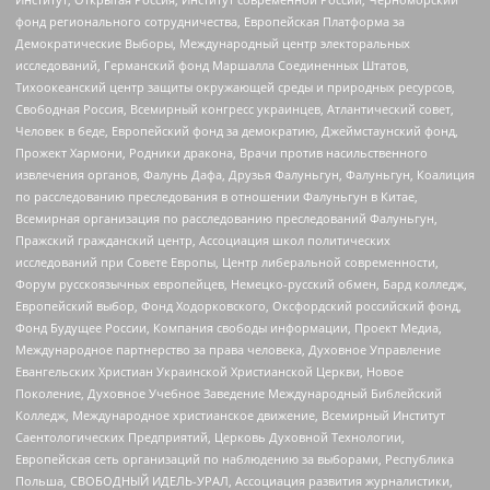
фонд регионального сотрудничества, Европейская Платформа за
Демократические Выборы, Международный центр электоральных
исследований, Германский фонд Маршалла Соединенных Штатов,
Тихоокеанский центр защиты окружающей среды и природных ресурсов,
Свободная Россия, Всемирный конгресс украинцев, Атлантический совет,
Человек в беде, Европейский фонд за демократию, Джеймстаунский фонд,
Прожект Хармони, Родники дракона, Врачи против насильственного
извлечения органов, Фалунь Дафа, Друзья Фалуньгун, Фалуньгун, Коалиция
по расследованию преследования в отношении Фалуньгун в Китае,
Всемирная организация по расследованию преследований Фалуньгун,
Пражский гражданский центр, Ассоциация школ политических
исследований при Совете Европы, Центр либеральной современности,
Форум русскоязычных европейцев, Немецко-русский обмен, Бард колледж,
Европейский выбор, Фонд Ходорковского, Оксфордский российский фонд,
Фонд Будущее России, Компания свободы информации, Проект Медиа,
Международное партнерство за права человека, Духовное Управление
Евангельских Христиан Украинской Христианской Церкви, Новое
Поколение, Духовное Учебное Заведение Международный Библейский
Колледж, Международное христианское движение, Всемирный Институт
Саентологических Предприятий, Церковь Духовной Технологии,
Европейская сеть организаций по наблюдению за выборами, Республика
Польша, СВОБОДНЫЙ ИДЕЛЬ-УРАЛ, Ассоциация развития журналистики,