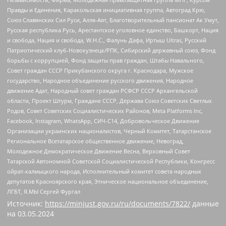
Правды и Единения, Каракольская инициативная группа, Автоград Крю,
Союз Славянских Сил Руси, Алля-Аят, Благотворительный пансионат Ак Умут,
Русская республика Русь, Арестантское уголовное единство, Башкорт, Нация
и свобода, Нация и свобода, W.H.С., Фалунь Дафа, Иртыш Ultras, Русский
Патриотический клуб-Новокузнецк/РПК, Сибирский державный союз, Фонд
борьбы с коррупцией, Фонд защиты прав граждан, Штабы Навального,
Совет граждан СССР Прикубанского округа г. Краснодара, Мужское
государство, Народное объединение русского движения, Народное
движение Адат, Народный совет граждан РСФСР СССР Архангельской
области, Проект Штурм, Граждане СССР, Держава Союз Советских Светлых
Родов, Совет Советских Социалистических Районов, Meta Platforms Inc,
Facebook, Instagram, WhatsApp, СИЧ-С14, Добровольческое Движение
Организации украинских националистов, Черный Комитет, Татарстанское
Региональное Всетатарское общественное движение, Невоград,
Молодежное Демократическое Движение Весна, Верховный Совет
Татарской Автономной Советской Социалистической Республики, Конгресс
ойрат-калмыцкого народа, Исполнительный комитет совета народных
депутатов Красноярского края, Этническое национальное объединение,
ЛГБТ, Я.МЫ Сергей Фургал
Источник:
https://minjust.gov.ru/ru/documents/7822/
данные
на
03.05.2024