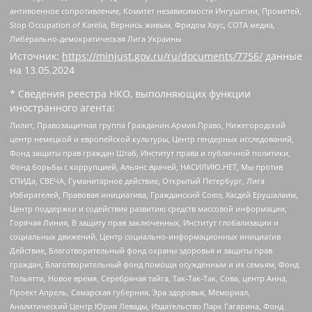
антивоенное сопротивление, Комитет независимости Ингушетии, Прометей,
Stop Occupation of Karelia, Вернись живым, Фридом Хаус, СОТА медиа,
Либерально-демократическая Лига Украины
Источник:
https://minjust.gov.ru/ru/documents/7756/
данные
на
13.05.2024
* Сведения реестра НКО, выполняющих функции
иностранного агента:
Лилит, Правозащитная группа Гражданин.Армия.Право, Нижегородский
центр немецкой и европейской культуры, Центр гендерных исследований,
Фонд защиты прав граждан Штаб, Институт права и публичной политики,
Фонд борьбы с коррупцией, Альянс врачей, НАСИЛИЮ.НЕТ, Мы против
СПИДа, СВЕЧА, Гуманитарное действие, Открытый Петербург, Лига
Избирателей, Правовая инициатива, Гражданский Союз, Хасдей Ерушалаим,
Центр поддержки и содействия развитию средств массовой информации,
Горячая Линия, В защиту прав заключенных, Институт глобализации и
социальных движений, Центр социально-информационных инициатив
Действие, Благотворительный фонд охраны здоровья и защиты прав
граждан, Благотворительный фонд помощи осужденным и их семьям, Фонд
Тольятти, Новое время, Серебряная тайга, Так-Так-Так, Сова, центр Анна,
Проект Апрель, Самарская губерния, Эра здоровья, Мемориал,
Аналитический Центр Юрия Левады, Издательство Парк Гагарина, Фонд