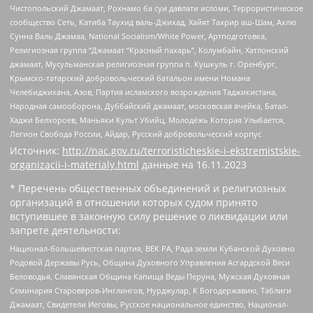
Чистопольский Джамаат, Рохнамо ба суи давлати исломи, Террористическое
сообщество Сеть, Катиба Таухид валь-Джихад, Хайят Тахрир аш-Шам, Ахлю
Сунна Валь Джамаа, National Socialism/White Power, Артподготовка,
Религиозная группа “Джамаат “Красный пахарь”, Колумбайн, Хатлонский
джамаат, Мусульманская религиозная группа п. Кушкуль г. Оренбург,
Крымско-татарский добровольческий батальон имени Номана
Челебиджихана, Азов, Партия исламского возрождения Таджикистана,
Народная самооборона, Дуббайский джамаат, московская ячейка, Батал-
Хаджи Белхороев, Маньяки Культ Убийц, Молодёжь Которая Улыбается,
Легион Свобода России, Айдар, Русский добровольческий корпус
Источник:
http://nac.gov.ru/terroristicheskie-i-ekstremistskie-
organizacii-i-materialy.html
данные на
16.11.2023
* Перечень общественных объединений и религиозных
организаций в отношении которых судом принято
вступившее в законную силу решение о ликвидации или
запрете деятельности:
Национал-большевистская партия, ВЕК РА, Рада земли Кубанской Духовно
Родовой Державы Русь, Община Духовного Управления Асгардской Веси
Беловодья, Славянская Община Капища Веды Перуна, Мужская Духовная
Семинария Староверов-Инглингов, Нурджулар, К Богодержавию, Таблиги
Джамаат, Свидетели Иеговы, Русское национальное единство, Национал-