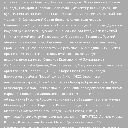
социалистическое общество, Джамаат мувахидов, Объединенный Вилайат
Кабарды, Балкарии и Карачая, Союз славян, Ат-Такфир Валь-Хиджра, Пит
Буль, Национал-социалистическая рабочая партия России, Славянский союз,
Формат-18, Благородный Орден Дьявола, Армия воли народа,
Национальная Социалистическая Инициатива города Череповца, Духовно-
Родовая Держава Русь, Русское национальное единство, Древнерусской
Инглистической церкви Православных Староверов-Инглингов, Русский
общенациональный союз, Движение против нелегальной иммиграции,
Кровь и Честь, О свободе совести и о религиозных объединениях, Омская
организация общественного политического движения Русское
национальное единство, Северное Братство, Клуб Болельщиков
Футбольного Клуба Динамо, Файзрахманисты, Мусульманская религиозная
организация п. Боровский, Община Коренного Русского народа
Щелковского района, Правый сектор, УНА - УНСО, Украинская
повстанческая армия, Тризуб им. Степана Бандеры, Братство, Белый Крест,
Misanthropic division, Религиозное объединение последователей инглиизма,
Народная Социальная Инициатива, TulaSkins, Этнополитическое
объединение Русские, Русское национальное объединение Атака, Мечеть
Мирмамеда, Община Коренного Русского народа г. Астрахани, ВОЛЯ,
Меджлис крымскотатарского народа, Рубеж Севера, ТОЙС, О
противодействии экстремистской деятельности, РЕВТАТПОД, Артподготовка,
Штольц, В честь иконы Божией Матери Державная, Сектор 16,
Независимость, Фирма, Молодежная правозащитная группа МПГ, Курсом