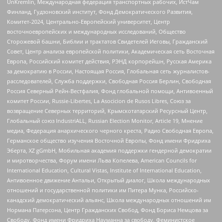
UnKremlin, Международная федерация транспортных рабочих, ИстЧам
Финланд, Гудзоновский институт, Фонд Демократического Развития,
Комитет-2024, Центрально-Европейский университет, Центр
восточноевропейских и международных исследований, Общество
Сторожевой башни, Библии и трактатов Свидетелей Иеговы, Гражданский
Совет, Центр анализа европейской политики, Академическая сеть Восточная
Европа, Российский комитет действия, РЭНД корпорейшн, Русская Америка
за демократию в России, Настоящая Россия, Глобальная сеть журналистов-
расследователей, Служба поддержки, Свободная Россия Берлин, Свободная
Россия Северный Рейн-Вестфалия, Фонд глобальной помощи, Антивоенный
комитет России, Russie-Libertes, La Asocicion de Rusos Libres, Союз за
возвращение Северных территорий, Крымскотатарский Ресурсный Центр,
Глобальный союз IndustriALL, Russian Election Monitor, Article 19, Мнение
медиа, Федерация анархического черного креста, Радио Свободная Европа,
Германское общество изучения Восточной Европы, Фонд имени Фридриха
Эберта, XZ gGmbH, Мобильная академия поддержки гендерной демократии
и миротворчества, Форум имени Льва Копелева, American Councils for
International Education, Cultural Vistas, Institute of International Education,
Антивоенное движение Антальи, Открытый диалог, Школа международных
отношений и государственной политики им Питера Мунка, Российско-
канадский демократический альянс, Школа международных отношений им
Нормана Патерсона, Центр Гражданских Свобод, Фонд Бориса Немцова за
Свободу, Фонд имени Фридриха Науманна за свободу, Феминистское