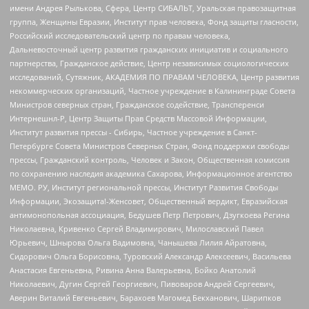
имени Андрея Рылькова, Сфера, Центр СИБАЛЬТ, Уральская правозащитная
группа, Женщины Евразии, Институт прав человека, Фонд защиты гласности,
Российский исследовательский центр по правам человека,
Дальневосточный центр развития гражданских инициатив и социального
партнерства, Гражданское действие, Центр независимых социологических
исследований, Сутяжник, АКАДЕМИЯ ПО ПРАВАМ ЧЕЛОВЕКА, Центр развития
некоммерческих организаций, Частное учреждение в Калининграде Совета
Министров северных стран, Гражданское содействие, Трансперенси
Интернешнл-Р, Центр Защиты Прав Средств Массовой Информации,
Институт развития прессы - Сибирь, Частное учреждение в Санкт-
Петербурге Совета Министров Северных Стран, Фонд поддержки свободы
прессы, Гражданский контроль, Человек и Закон, Общественная комиссия
по сохранению наследия академика Сахарова, Информационное агентство
МЕМО. РУ, Институт региональной прессы, Институт Развития Свободы
Информации, Экозащита!-Женсовет, Общественный вердикт, Евразийская
антимонопольная ассоциация, Бедушев Петр Петрович, Дзугкоева Регина
Николаевна, Кривенко Сергей Владимирович, Милославский Павел
Юрьевич, Шнырова Ольга Вадимовна, Чанышева Лилия Айратовна,
Сидорович Ольга Борисовна, Туровский Александр Алексеевич, Васильева
Анастасия Евгеньевна, Ривина Анна Валерьевна, Бойко Анатолий
Николаевич, Дугин Сергей Георгиевич, Пивоваров Андрей Сергеевич,
Аверин Виталий Евгеньевич, Барахоев Магомед Бекханович, Шарипков