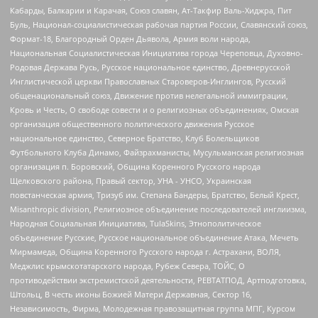
Кабарды, Балкарии и Карачая, Союз славян, Ат-Такфир Валь-Хиджра, Пит
Буль, Национал-социалистическая рабочая партия России, Славянский союз,
Формат-18, Благородный Орден Дьявола, Армия воли народа,
Национальная Социалистическая Инициатива города Череповца, Духовно-
Родовая Держава Русь, Русское национальное единство, Древнерусской
Инглистической церкви Православных Староверов-Инглингов, Русский
общенациональный союз, Движение против нелегальной иммиграции,
Кровь и Честь, О свободе совести и о религиозных объединениях, Омская
организация общественного политического движения Русское
национальное единство, Северное Братство, Клуб Болельщиков
Футбольного Клуба Динамо, Файзрахманисты, Мусульманская религиозная
организация п. Боровский, Община Коренного Русского народа
Щелковского района, Правый сектор, УНА - УНСО, Украинская
повстанческая армия, Тризуб им. Степана Бандеры, Братство, Белый Крест,
Misanthropic division, Религиозное объединение последователей инглиизма,
Народная Социальная Инициатива, TulaSkins, Этнополитическое
объединение Русские, Русское национальное объединение Атака, Мечеть
Мирмамеда, Община Коренного Русского народа г. Астрахани, ВОЛЯ,
Меджлис крымскотатарского народа, Рубеж Севера, ТОЙС, О
противодействии экстремистской деятельности, РЕВТАТПОД, Артподготовка,
Штольц, В честь иконы Божией Матери Державная, Сектор 16,
Независимость, Фирма, Молодежная правозащитная группа МПГ, Курсом