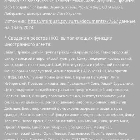
антивоенное сопротивление, Комитет независимости Ингушетии, Прометей,
Stop Occupation of Karelia, Вернись живым, Фридом Хаус, СОТА медиа,
Либерально-демократическая Лига Украины
Источник:
https://minjust.gov.ru/ru/documents/7756/
данные
на
13.05.2024
* Сведения реестра НКО, выполняющих функции
иностранного агента:
Лилит, Правозащитная группа Гражданин.Армия.Право, Нижегородский
центр немецкой и европейской культуры, Центр гендерных исследований,
Фонд защиты прав граждан Штаб, Институт права и публичной политики,
Фонд борьбы с коррупцией, Альянс врачей, НАСИЛИЮ.НЕТ, Мы против
СПИДа, СВЕЧА, Гуманитарное действие, Открытый Петербург, Лига
Избирателей, Правовая инициатива, Гражданский Союз, Хасдей Ерушалаим,
Центр поддержки и содействия развитию средств массовой информации,
Горячая Линия, В защиту прав заключенных, Институт глобализации и
социальных движений, Центр социально-информационных инициатив
Действие, Благотворительный фонд охраны здоровья и защиты прав
граждан, Благотворительный фонд помощи осужденным и их семьям, Фонд
Тольятти, Новое время, Серебряная тайга, Так-Так-Так, Сова, центр Анна,
Проект Апрель, Самарская губерния, Эра здоровья, Мемориал,
Аналитический Центр Юрия Левады, Издательство Парк Гагарина, Фонд
имени Андрея Рылькова, Сфера, Центр СИБАЛЬТ, Уральская правозащитная