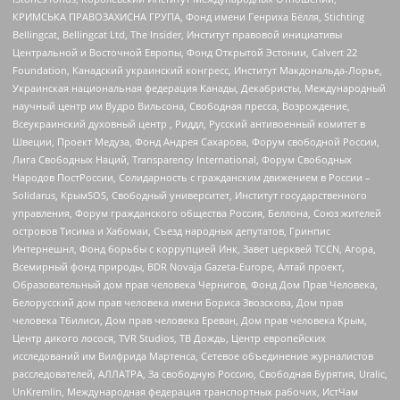
КРИМСЬКА ПРАВОЗАХИСНА ГРУПА, Фонд имени Генриха Бёлля, Stichting
Bellingcat, Bellingcat Ltd, The Insider, Институт правовой инициативы
Центральной и Восточной Европы, Фонд Открытой Эстонии, Calvert 22
Foundation, Канадский украинский конгресс, Институт Макдональда-Лорье,
Украинская национальная федерация Канады, Декабристы, Международный
научный центр им Вудро Вильсона, Свободная пресса, Возрождение,
Всеукраинский духовный центр , Риддл, Русский антивоенный комитет в
Швеции, Проект Медуза, Фонд Андрея Сахарова, Форум свободной России,
Лига Свободных Наций, Transparеncy International, Форум Свободных
Народов ПостРоссии, Солидарность с гражданским движением в России –
Solidarus, КрымSOS, Свободный университет, Институт государственного
управления, Форум гражданского общества Россия, Беллона, Союз жителей
островов Тисима и Хабомаи, Съезд народных депутатов, Гринпис
Интернешнл, Фонд борьбы с коррупцией Инк, Завет церквей TCCN, Агора,
Всемирный фонд природы, BDR Novaja Gazeta-Europe, Алтай проект,
Образовательный дом прав человека Чернигов, Фонд Дом Прав Человека,
Белорусский дом прав человека имени Бориса Звозскова, Дом прав
человека Тбилиси, Дом прав человека Ереван, Дом прав человека Крым,
Центр дикого лосося, TVR Studios, ТВ Дождь, Центр европейских
исследований им Вилфрида Мартенса, Сетевое объединение журналистов
расследователей, АЛЛАТРА, За свободную Россию, Свободная Бурятия, Uralic,
UnKremlin, Международная федерация транспортных рабочих, ИстЧам