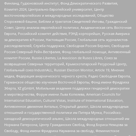
Финланд, Гудзоновский институт, Фонд Демократического Развития,
Комитет-2024, Центрально-Европейский университет, Центр
восточноевропейских и международных исследований, Общество
Сторожевой башни, Библии и трактатов Свидетелей Иеговы, Гражданский
Совет, Центр анализа европейской политики, Академическая сеть Восточная
Европа, Российский комитет действия, РЭНД корпорейшн, Русская Америка
за демократию в России, Настоящая Россия, Глобальная сеть журналистов-
расследователей, Служба поддержки, Свободная Россия Берлин, Свободная
Россия Северный Рейн-Вестфалия, Фонд глобальной помощи, Антивоенный
комитет России, Russie-Libertes, La Asocicion de Rusos Libres, Союз за
возвращение Северных территорий, Крымскотатарский Ресурсный Центр,
Глобальный союз IndustriALL, Russian Election Monitor, Article 19, Мнение
медиа, Федерация анархического черного креста, Радио Свободная Европа,
Германское общество изучения Восточной Европы, Фонд имени Фридриха
Эберта, XZ gGmbH, Мобильная академия поддержки гендерной демократии
и миротворчества, Форум имени Льва Копелева, American Councils for
International Education, Cultural Vistas, Institute of International Education,
Антивоенное движение Антальи, Открытый диалог, Школа международных
отношений и государственной политики им Питера Мунка, Российско-
канадский демократический альянс, Школа международных отношений им
Нормана Патерсона, Центр Гражданских Свобод, Фонд Бориса Немцова за
Свободу, Фонд имени Фридриха Науманна за свободу, Феминистское