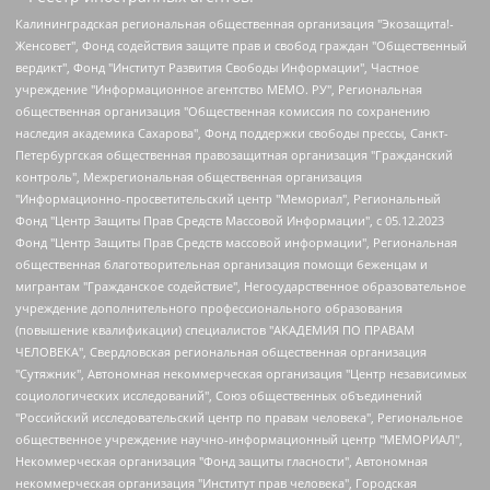
Калининградская региональная общественная организация "Экозащита!-Женсовет", Фонд содействия защите прав и свобод граждан "Общественный вердикт", Фонд "Институт Развития Свободы Информации", Частное учреждение "Информационное агентство МЕМО. РУ", Региональная общественная организация "Общественная комиссия по сохранению наследия академика Сахарова", Фонд поддержки свободы прессы, Санкт-Петербургская общественная правозащитная организация "Гражданский контроль", Межрегиональная общественная организация "Информационно-просветительский центр "Мемориал", Региональный Фонд "Центр Защиты Прав Средств Массовой Информации", с 05.12.2023 Фонд "Центр Защиты Прав Средств массовой информации", Региональная общественная благотворительная организация помощи беженцам и мигрантам "Гражданское содействие", Негосударственное образовательное учреждение дополнительного профессионального образования (повышение квалификации) специалистов "АКАДЕМИЯ ПО ПРАВАМ ЧЕЛОВЕКА", Свердловская региональная общественная организация "Сутяжник", Автономная некоммерческая организация "Центр независимых социологических исследований", Союз общественных объединений "Российский исследовательский центр по правам человека", Региональное общественное учреждение научно-информационный центр "МЕМОРИАЛ", Некоммерческая организация "Фонд защиты гласности", Автономная некоммерческая организация "Институт прав человека", Городская общественная организация "Екатеринбургское общество "МЕМОРИАЛ", Городская общественная организация "Рязанское историко-просветительское и правозащитное общество "Мемориал" (Рязанский Мемориал), Челябинский региональный орган общественной самодеятельности – женское общественное объединение "Женщины Евразии", Челябинский региональный орган общественной самодеятельности "Уральская правозащитная группа", Фонд содействия защите здоровья и социальной справедливости имени Андрея Рылькова, Автономная Некоммерческая Организация "Аналитический Центр Юрия Левады", Автономная некоммерческая организация социальной поддержки населения "Проект Апрель", Региональная общественная организация помощи женщинам и детям, находящимся в кризисной ситуации "Информационно-методический центр "Анна", Фонд содействия развитию массовых коммуникаций и правовому просвещению "Так-так-Так", Фонд содействия устойчивому развитию "Серебряная тайга", Свердловский региональный общественный фонд социальных проектов "Новое время", "Idel.Реалии", Кавказ.Реалии, Крым.Реалии, Телеканал Настоящее Время, Татаро-башкирская служба Радио Свобода (Azatliq Radiosi), Радио Свободная Европа/Радио Свобода (PCE/PC), "Сибирь.Реалии", "Фактограф", Благотворительный фонд помощи осужденным и их семьям, Автономная некоммерческая организация "Институт глобализации и социальных движений", Фонд "В защиту прав заключенных", Частное учреждение "Центр поддержки и содействия развитию средств массовой информации", Пензенский региональный общественный благотворительный фонд "Гражданский союз", "Север.Реалии", Некоммерческая организация Фонд "Правовая инициатива", Общество с ограниченной ответственностью "Радио Свободная Европа/Радио Свобода", Чешское информационное агентство "MEDIUM-ORIENT", Красноярская региональная общественная организация "Мы против СПИДа", Камалягин Денис Николаевич, Маркелов Сергей Евгеньевич, Пономарев Лев Александрович, Савицкая Людмила Алексеевна, Автономная некоммерческая организация "Центр по работе с проблемой насилия "НАСИЛИЮ.НЕТ", Межрегиональный профессиональный союз работников здравоохранения "Альянс врачей", Юридическое лицо, зарегистрированное в Латвийской Республике, SIA "Medusa Project" (регистрационный номер 40103797863, дата регистрации 10.06.2014), Некоммерческая организация "Фонд по борьбе с коррупцией", Автономная некоммерческая организация "Институт права и публичной политики", Баданин Роман Сергеевич, Гликин Максим Александрович, Железнова Мария Михайловна, Лукьянова Юлия Сергеевна, Маетная Елизавета Витальевна, Маняхин Петр Борисович, Чуракова Ольга Владимировна, Ярош Юлия Петровна, Юридическое лицо "The Insider SIA", зарегистрированное в Риге, Латвийская Республика (дата регистрации 26.06.2015), являющееся администратором доменного имени интернет-издания "The Insider SIA", https://theins.ru, Постернак Алексей Евгеньевич, Рубин Михаил Аркадьевич, Анин Роман Александрович, Юридическое лицо Istories fonds, зарегистрированное в Латвийской Республике (регистрационный номер 50008295751, дата регистрации 24.02.2020), Великовский Дмитрий Александрович, Долинина Ирина Николаевна, Мароховская Алеся Алексеевна, Шлейнов Роман Юрьевич, Шмагун Олеся Валентиновна, Общество с ограниченной ответственностью "Альтаир 2021", Общество с ограниченной ответственностью "Вега 2021", Общество с ограниченной ответственностью "Главный редактор 2021", Общество с ограниченной ответственностью "Ромашки монолит", Важенков Артем Валерьевич, Ивановская областная общественная организация "Центр гендерных исследований", Гурман Юрий Альбертович, Медиапроект "ОВД-Инфо", Егоров Владимир Владимирович, Жилинский Владимир Александрович, Общество с ограниченной ответственностью "ЗП", Иванова София Юрьевна, Карезина Инна Павловна, Кильтау Екатерина Викторовна, Петров Алексей Викторович, Пискунов Сергей Евгеньевич, Смирнов Сергей Сергеевич, Тихонов Михаил Сергеевич, Общество с ограниченной ответственностью "ЖУРНАЛИСТ-ИНОСТРАННЫЙ АГЕНТ", Арапова Галина Юрьевна, Вольтская Татьяна Анатольевна, Американская компания "Mason G.E.S. Anonymous Foundation" (США), являющаяся владельцем интернет-издания https://mnews.world/, Компания "Stichting Bellingcat", зарегистрированная в Нидерландах (дата регистрации 11.07.2018), Захаров Андрей Вячеславович, Клепиковская Екатерина Дмитриевна, Общество с ограниченной ответственностью "МЕМО", Перл Роман Александрович, Симонов Евгений Алексеевич, Соловьева Елена Анатольевна, Сотников Даниил Владимирович, Сурначева Елизавета Дмитриевна, Автономная некоммерческая организация по защите прав человека и информированию населения "Якутия – Наше Мнение", Общество с ограниченной ответственностью "Москоу диджитал медиа", с 26.01.2023 Общество с ограниченной ответственностью "Чайка Белые сады", Ветошкина Валерия Валерьевна, Заговора Максим Александрович, Межрегиональное общественное движение "Российская ЛГБТ - сеть", Оленичев Максим Владимирович, Павлов Иван Юрьевич, Скворцова Елена Сергеевна, Общество с ограниченной ответственностью "Как бы инагент", Кочетков Игорь Викторович, Общество с ограниченной ответственностью "Честные выборы", Еланчик Олег Александрович, Общество с ограниченной ответственностью "Нобелевский призыв", Гималова Регина Эмилевна, Григорьев Андрей Валерьевич, Григорьева Алина Александровна, Ассоциация по содействию защите прав призывников, альтернативнослужащих и военнослужащих "Правозащитная группа "Гражданин.Армия.Право", Хисамова Регина Фаритовна, Автономная некоммерческая организация по реализации социально-правовых программ "Лилит", Дальневосточное общественное движение "Маяк", Санкт-Петербургская ЛГБТ-инициативная группа "Выход", Инициативная группа ЛГБТ+ "Реверс", Алексеев Андрей Викторович, Бекбулатова Таисия Львовна, Беляев Иван Михайлович, Владыкина Елена Сергеевна, Гельман Марат Александрович, Никульшина Вероника Юрьевна, Толоконникова Надежда Андреевна, Шендерович Виктор Анатольевич, Общество с ограниченной ответственностью "Данное сообщение", Общество с ограниченной ответственностью Издательский дом "Новая глава", Айнбиндер Александра Александровна, Московский комьюнити-центр для ЛГБТ+инициатив, Благотворительный фонд развития филантропии, Deutsche Welle (Германия, Kurt-Schumacher-Strasse 3, 53113 Bonn), Борзунова Мария Михайловна, Воробьев Виктор Викторович, Голубева Анна Львовна, Константинова Алла Михайловна, Малкова Ирина Владимировна, Мурадов Мурад Абдулгалимович, Осетинская Елизавета Николаевна, Понасенков Евгений Николаевич, Ганапольский Матвей Юрьевич, Киселев Евгений Алексеевич, Борухович Ирина Григорьевна, Дремин Иван Тимофеевич, Дубровский Дмитрий Викторович, Красноярская региональная общественная организация поддержки и развития альтернативных образовательных технологий и межкультурных коммуникаций "ИНТЕРРА", Маяковская Екатерина Алексеевна, Фейгин Марк Захарович, Филимонов Андрей Викторович, Дзугкоева Регина Николаевна, Доброхотов Роман Александрович, Дудь Юрий Александрович, Елкин Сергей Владимирович, Кругликов Кирилл Игоревич, Сабунаева Мария Леонидовна, Семенов Алексей Владимирович, Шаинян Карен Багратович, Шульман Екатерина Михайловна, Асафьев Артур Валерьевич, Вахштайн Виктор Семенович, Венедиктов Алексей Алексеевич, Лушникова Екатерина Евгеньевна, Волков Леонид Михайлович, Невзоров Александр Глебович, Пархоменко Сергей Борисович, Сироткин Ярослав Николаевич, Кара-Мурза Владимир Владимирович, Баранова Наталья Владимировна, Гозман Леонид Яковлевич, Кагарлицкий Борис Юльевич, Климарев Михаил Валерьевич, Милов Владимир Станиславович, Автономная некоммерческая организация Краснодарский центр современного искусства "Типография", Моргенштерн Алишер Тагирович, Соболь Любовь Эдуардовна, Общество с ограниченной ответственностью "ЛИЗА НОРМ", Каспаров Гарри Кимович, Ходорковский Михаил Борисович, Общество с ограниченной ответственностью "Апрельские тезисы", Данилович Ирина Брониславовна, Кашин Олег Владимирович, Петров Николай Владимирович, Пивоваров Алексей Владимирович, Соколов Михаил Владимирович, Цветкова Юлия Владимировна, Чичваркин Евгений Александрович, Комитет против пыток/Команда против пыток, Общество с ограниченной ответственностью "Первый научный", Общество с ограниченной ответственностью "Вертолет и ко", Белоцерковская Вероника Борисовна, Кац Максим Евгеньевич, Лазарева Татьяна Юрьевна, Шаведдинов Руслан Табризович, Яшин Илья Валерьевич, Общество с ограниченной ответственностью "Иноагент ААВ", Алешковский Дмитрий Петрович, Альбац Евгения Марковна, Быков Дмитрий Львович, Галямина Юлия Евгеньевна, Лойко Сергей Леонидович, Мартынов Кирилл Константинович, Медведев Сергей Александрович, Крашенинников Федор Геннадиевич, Гордеева Катерина Вл