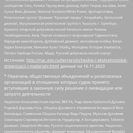
сообщество Сеть, Катиба Таухид валь-Джихад, Хайят Тахрир аш-Шам, Ахлю
Сунна Валь Джамаа, National Socialism/White Power, Артподготовка,
Религиозная группа “Джамаат “Красный пахарь”, Колумбайн, Хатлонский
джамаат, Мусульманская религиозная группа п. Кушкуль г. Оренбург,
Крымско-татарский добровольческий батальон имени Номана
Челебиджихана, Азов, Партия исламского возрождения Таджикистана,
Народная самооборона, Дуббайский джамаат, московская ячейка, Батал-
Хаджи Белхороев, Маньяки Культ Убийц, Молодёжь Которая Улыбается,
Легион Свобода России, Айдар, Русский добровольческий корпус
Источник:
http://nac.gov.ru/terroristicheskie-i-ekstremistskie-
organizacii-i-materialy.html
данные на
16.11.2023
* Перечень общественных объединений и религиозных
организаций в отношении которых судом принято
вступившее в законную силу решение о ликвидации или
запрете деятельности:
Национал-большевистская партия, ВЕК РА, Рада земли Кубанской Духовно
Родовой Державы Русь, Община Духовного Управления Асгардской Веси
Беловодья, Славянская Община Капища Веды Перуна, Мужская Духовная
Семинария Староверов-Инглингов, Нурджулар, К Богодержавию, Таблиги
Джамаат, Свидетели Иеговы, Русское национальное единство, Национал-
социалистическое общество, Джамаат мувахидов, Объединенный Вилайат