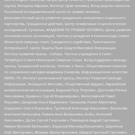
группа, Женщины Евразии, Институт прав человека, Фонд защиты гласности,
Российский исследовательский центр по правам человека,
Дальневосточный центр развития гражданских инициатив и социального
партнерства, Гражданское действие, Центр независимых социологических
исследований, Сутяжник, АКАДЕМИЯ ПО ПРАВАМ ЧЕЛОВЕКА, Центр развития
некоммерческих организаций, Частное учреждение в Калининграде Совета
Министров северных стран, Гражданское содействие, Трансперенси
Интернешнл-Р, Центр Защиты Прав Средств Массовой Информации,
Институт развития прессы - Сибирь, Частное учреждение в Санкт-
Петербурге Совета Министров Северных Стран, Фонд поддержки свободы
прессы, Гражданский контроль, Человек и Закон, Общественная комиссия
по сохранению наследия академика Сахарова, Информационное агентство
МЕМО. РУ, Институт региональной прессы, Институт Развития Свободы
Информации, Экозащита!-Женсовет, Общественный вердикт, Евразийская
антимонопольная ассоциация, Бедушев Петр Петрович, Дзугкоева Регина
Николаевна, Кривенко Сергей Владимирович, Милославский Павел
Юрьевич, Шнырова Ольга Вадимовна, Чанышева Лилия Айратовна,
Сидорович Ольга Борисовна, Туровский Александр Алексеевич, Васильева
Анастасия Евгеньевна, Ривина Анна Валерьевна, Бойко Анатолий
Николаевич, Дугин Сергей Георгиевич, Пивоваров Андрей Сергеевич,
Аверин Виталий Евгеньевич, Барахоев Магомед Бекханович, Шарипков
Олег Викторович, Мошель Ирина Ароновна, Шведов Григорий Сергеевич,