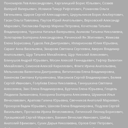
Пономарев Лев Александрович, Каргалицкий Борис Юльевич, Созаев
Валерий Валерьевич, Исламов Тимур Рифгатович, Романова Ольга
Евгеньевна, Щаров Сергей Алексадрович, Цирульников Борис Альбертович,
Гасан Ольга Павловна, Паутов Юрий Анатольевич, Верховский Александр
Маркович, Пислакова-Паркер Марина Петровна, Кочеткова Татьяна
Владимировна, Чуркина Наталья Валерьевна, Акимова Татьяна Николаевна,
Золотарева Екатерина Александровна, Рачинский Ян Збигневич, Жемкова
Елена Борисовна, Гудков Лев Дмитриевич, Илларионова Юлия Юрьевна,
Саранг Анна Васильевна, Захарова Светлана Сергеевна, Аверин Владимир
Анатольевич, Щур Татьяна Михайловна, Щур Николай Алексеевич,
Блинушов Андрей Юрьевич, Мосин Алексей Геннадьевич, Гефтер Валентин
Михайлович, Симонов Алексей Кириллович, Флиге Ирина Анатольевна,
Мельникова Валентина Дмитриевна, Вититинова Елена Владимировна,
Баженова Светлана Куприяновна, Максимов Сергей Владимирович, Беляев
Сергей Иванович, Голубева Елена Николаевна, Ганнушкина Светлана
Алексеевна, Закс Елена Владимировна, Буртина Елена Юрьевна, Гендель
Людмила Залмановна, Кокорина Екатерина Алексеевна, Шуманов Илья
Вячеславович, Арапова Галина Юрьевна, Свечников Анатолий Мариевич,
Прохоров Вадим Юрьевич, Шахова Елена Владимировна, Подузов Сергей
Васильевич, Протасова Ирина Вячеславовна, Литинский Леонид Борисович,
Лукашевский Сергей Маркович, Бахмин Вячеслав Иванович, Шабад
Анатолий Ефимович, Сухих Дарья Николаевна, Орлов Олег Петрович,