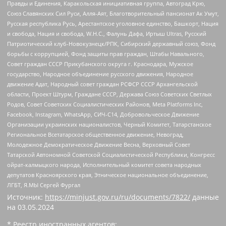
Правды и Единения, Каракольская инициативная группа, Автоград Крю,
Союз Славянских Сил Руси, Алля-Аят, Благотворительный пансионат Ак Умут,
Русская республика Русь, Арестантское уголовное единство, Башкорт, Нация
и свобода, Нация и свобода, W.H.С., Фалунь Дафа, Иртыш Ultras, Русский
Патриотический клуб-Новокузнецк/РПК, Сибирский державный союз, Фонд
борьбы с коррупцией, Фонд защиты прав граждан, Штабы Навального,
Совет граждан СССР Прикубанского округа г. Краснодара, Мужское
государство, Народное объединение русского движения, Народное
движение Адат, Народный совет граждан РСФСР СССР Архангельской
области, Проект Штурм, Граждане СССР, Держава Союз Советских Светлых
Родов, Совет Советских Социалистических Районов, Meta Platforms Inc,
Facebook, Instagram, WhatsApp, СИЧ-С14, Добровольческое Движение
Организации украинских националистов, Черный Комитет, Татарстанское
Региональное Всетатарское общественное движение, Невоград,
Молодежное Демократическое Движение Весна, Верховный Совет
Татарской Автономной Советской Социалистической Республики, Конгресс
ойрат-калмыцкого народа, Исполнительный комитет совета народных
депутатов Красноярского края, Этническое национальное объединение,
ЛГБТ, Я.МЫ Сергей Фургал
Источник:
https://minjust.gov.ru/ru/documents/7822/
данные
на
03.05.2024
* Реестр иностранных агентов: