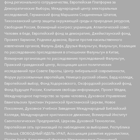
фонд регионального сотрудничества, Европейская Платформа за
Демократические Выборы, Международный центр электоральных
исследований, Германский фонд Маршалла Соединенных Штатов,
Тихоокеанский центр защиты окружающей среды и природных ресурсов,
Свободная Россия, Всемирный конгресс украинцев, Атлантический совет,
Человек в беде, Европейский фонд за демократию, Джеймстаунский фонд,
Прожект Хармони, Родники дракона, Врачи против насильственного
извлечения органов, Фалунь Дафа, Друзья Фалуньгун, Фалуньгун, Коалиция
по расследованию преследования в отношении Фалуньгун в Китае,
Всемирная организация по расследованию преследований Фалуньгун,
Пражский гражданский центр, Ассоциация школ политических
исследований при Совете Европы, Центр либеральной современности,
Форум русскоязычных европейцев, Немецко-русский обмен, Бард колледж,
Европейский выбор, Фонд Ходорковского, Оксфордский российский фонд,
Фонд Будущее России, Компания свободы информации, Проект Медиа,
Международное партнерство за права человека, Духовное Управление
Евангельских Христиан Украинской Христианской Церкви, Новое
Поколение, Духовное Учебное Заведение Международный Библейский
Колледж, Международное христианское движение, Всемирный Институт
Саентологических Предприятий, Церковь Духовной Технологии,
Европейская сеть организаций по наблюдению за выборами, Республика
Польша, СВОБОДНЫЙ ИДЕЛЬ-УРАЛ, Ассоциация развития журналистики,
IStories fonds, Королевский Институт Международных Отношений,