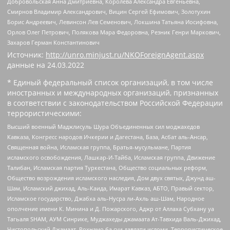
Добровольская Анна Дмитриевна, Королева Александра Евгеньевна,
Смирнов Владимир Александрович, Вицин Сергей Ефимович, Золотухин
Борис Андреевич, Левинсон Лев Семенович, Локшина Татьяна Иосифовна,
Орлов Олег Петрович, Полякова Мара Федоровна, Резник Генри Маркович,
Захаров Герман Константинович
Источник:
http://unro.minjust.ru/NKOForeignAgent.aspx
данные на
24.03.2022
* Единый федеральный список организаций, в том числе
иностранных и международных организаций, признанных
в соответствии с законодательством Российской Федерации
террористическими:
Высший военный Маджлисуль Шура Объединенных сил моджахедов
Кавказа, Конгресс народов Ичкерии и Дагестана, База, Асбат аль-Ансар,
Священная война, Исламская группа, Братья-мусульмане, Партия
исламского освобождения, Лашкар-И-Тайба, Исламская группа, Движение
Талибан, Исламская партия Туркестана, Общество социальных реформ,
Общество возрождения исламского наследия, Дом двух святых, Джунд аш-
Шам, Исламский джихад, Аль-Каида, Имарат Кавказ, АБТО, Правый сектор,
Исламское государство, Джабха аль-Нусра ли-Ахль аш-Шам, Народное
ополчение имени К. Минина и Д. Пожарского, Аджр от Аллаха Субхану уа
Тагьаля SHAM, АУМ Синрике, Муджахеды джамаата Ат-Тавхида Валь-Джихад,
Чистопольский Джамаат, Рохнамо ба суи давлати исломи, Террористическое