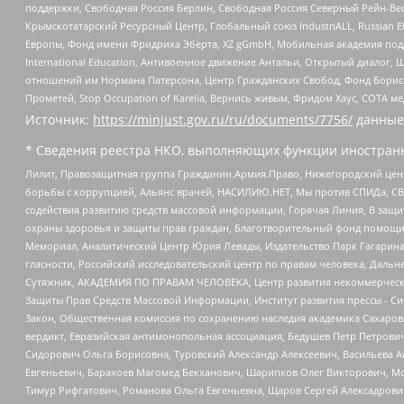
поддержки, Свободная Россия Берлин, Свободная Россия Северный Рейн-Вест
Крымскотатарский Ресурсный Центр, Глобальный союз IndustriALL, Russian E
Европы, Фонд имени Фридриха Эберта, XZ gGmbH, Мобильная академия поддержк
International Education, Антивоенное движение Антальи, Открытый диало
отношений им Нормана Патерсона, Центр Гражданских Свобод, Фонд Бориса
Прометей, Stop Occupation of Karelia, Вернись живым, Фридом Хаус, СОТА 
Источник:
https://minjust.gov.ru/ru/documents/7756/
данные
* Сведения реестра НКО, выполняющих функции иностранн
Лилит, Правозащитная группа Гражданин.Армия.Право, Нижегородский цент
борьбы с коррупцией, Альянс врачей, НАСИЛИЮ.НЕТ, Мы против СПИДа, СВЕ
содействия развитию средств массовой информации, Горячая Линия, В защ
охраны здоровья и защиты прав граждан, Благотворительный фонд помощи ос
Мемориал, Аналитический Центр Юрия Левады, Издательство Парк Гагарина
гласности, Российский исследовательский центр по правам человека, Даль
Сутяжник, АКАДЕМИЯ ПО ПРАВАМ ЧЕЛОВЕКА, Центр развития некоммерческих
Защиты Прав Средств Массовой Информации, Институт развития прессы - Си
Закон, Общественная комиссия по сохранению наследия академика Сахаров
вердикт, Евразийская антимонопольная ассоциация, Бедушев Петр Петрови
Сидорович Ольга Борисовна, Туровский Александр Алексеевич, Васильева А
Евгеньевич, Барахоев Магомед Бекханович, Шарипков Олег Викторович, М
Тимур Рифгатович, Романова Ольга Евгеньевна, Щаров Сергей Алексадрови