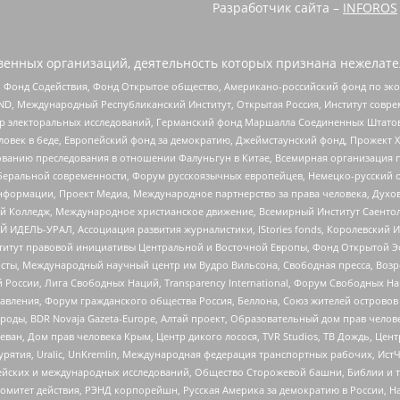
Разработчик сайта –
INFOROS
енных организаций, деятельность которых признана нежелате
 Фонд Содействия, Фонд Открытое общество, Американо-российский фонд по э
 Международный Республиканский Институт, Открытая Россия, Институт совре
р электоральных исследований, Германский фонд Маршалла Соединенных Штатов
еловек в беде, Европейский фонд за демократию, Джеймстаунский фонд, Прожект
дованию преследования в отношении Фалуньгун в Китае, Всемирная организация 
беральной современности, Форум русскоязычных европейцев, Немецко-русский о
формации, Проект Медиа, Международное партнерство за права человека, Духов
 Колледж, Международное христианское движение, Всемирный Институт Саентол
 ИДЕЛЬ-УРАЛ, Ассоциация развития журналистики, IStories fonds, Королевск
r, Институт правовой инициативы Центральной и Восточной Европы, Фонд Открытой Э
ты, Международный научный центр им Вудро Вильсона, Свободная пресса, Возро
России, Лига Свободных Наций, Transparеncy International, Форум Свободных Н
правления, Форум гражданского общества Россия, Беллона, Союз жителей острово
роды, BDR Novaja Gazeta-Europe, Алтай проект, Образовательный дом прав челов
еван, Дом прав человека Крым, Центр дикого лосося, TVR Studios, ТВ Дождь, Це
урятия, Uralic, UnKremlin, Международная федерация транспортных рабочих, Ист
ейских и международных исследований, Общество Сторожевой башни, Библии и тр
омитет действия, РЭНД корпорейшн, Русская Америка за демократию в России, Н