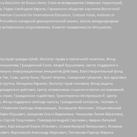
a Asocicion de Rusos Libres, Союз за возвращение Северных территорий,
еста, Радио Свободная Европа, Германское общество изучения Восточной
ouncils for International Education, Cultural Vistas, Institute of
, Российско-канадский демократический альянс, Школа международных
е антивоенное сопротивление, Комитет независимости Ингушетии,
ты прав граждан Штаб, Институт права и публичной политики, Фонд
инициатива, Гражданский Союз, Хасдей Ерушалаим, Центр поддержки и
социально-информационных инициатив Действие, Благотворительный фонд
Так, Сова, центр Анна, Проект Апрель, Самарская губерния, Эра здоровья,
я группа, Женщины Евразии, Институт прав человека, Фонд защиты
Гражданское действие, Центр независимых социологических исследований,
стран, Гражданское содействие, Трансперенси Интернешнл-Р, Центр
н, Фонд поддержки свободы прессы, Гражданский контроль, Человек и
тут Развития Свободы Информации, Экозащита!-Женсовет, Общественный
й Павел Юрьевич, Шнырова Ольга Вадимовна, Чанышева Лилия Айратовна,
ин Сергей Георгиевич, Пивоваров Андрей Сергеевич, Аверин Виталий
вич, Каргалицкий Борис Юльевич, Созаев Валерий Валерьевич, Исламов
льевич, Верховский Александр Маркович, Пислакова-Паркер Марина