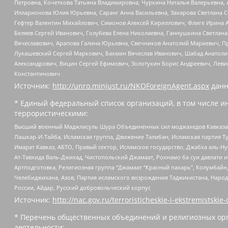
Петровна, Кочеткова Татьяна Владимировна, Чуркина Наталья Валерьевна, 
Илларионова Юлия Юрьевна, Саранг Анна Васильевна, Захарова Светлана 
Гефтер Валентин Михайлович, Симонов Алексей Кириллович, Флиге Ирина 
Беляев Сергей Иванович, Голубева Елена Николаевна, Ганнушкина Светлана
Вячеславович, Арапова Галина Юрьевна, Свечников Анатолий Мариевич, П
Лукашевский Сергей Маркович, Бахмин Вячеслав Иванович, Шабад Анатоли
Александрович, Вицин Сергей Ефимович, Золотухин Борис Андреевич, Леви
Константинович
Источник:
http://unro.minjust.ru/NKOForeignAgent.aspx
данн
* Единый федеральный список организаций, в том числе и
террористическими:
Высший военный Маджлисуль Шура Объединенных сил моджахедов Кавказа, Ко
Лашкар-И-Тайба, Исламская группа, Движение Талибан, Исламская партия Т
Имарат Кавказ, АБТО, Правый сектор, Исламское государство, Джабха аль-
Ат-Тавхида Валь-Джихад, Чистопольский Джамаат, Рохнамо ба суи давлати и
Артподготовка, Религиозная группа “Джамаат “Красный пахарь”, Колумбайн
Челебиджихана, Азов, Партия исламского возрождения Таджикистана, Народ
России, Айдар, Русский добровольческий корпус
Источник:
http://nac.gov.ru/terroristicheskie-i-ekstremistskie-
* Перечень общественных объединений и религиозных орг
деятельности: