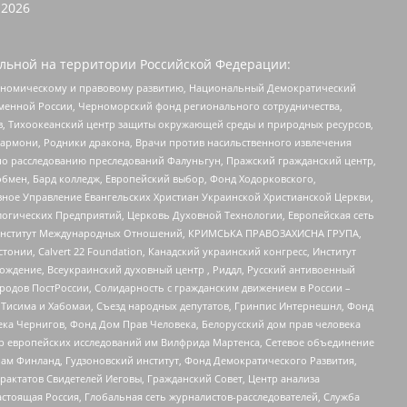
2026
льной на территории Российской Федерации:
кономическому и правовому развитию, Национальный Демократический
менной России, Черноморский фонд регионального сотрудничества,
, Тихоокеанский центр защиты окружающей среды и природных ресурсов,
 Хармони, Родники дракона, Врачи против насильственного извлечения
по расследованию преследований Фалуньгун, Пражский гражданский центр,
бмен, Бард колледж, Европейский выбор, Фонд Ходорковского,
ное Управление Евангельских Христиан Украинской Христианской Церкви,
огических Предприятий, Церковь Духовной Технологии, Европейская сеть
ий Институт Международных Отношений, КРИМСЬКА ПРАВОЗАХИСНА ГРУПА,
стонии, Calvert 22 Foundation, Канадский украинский конгресс, Институт
ждение, Всеукраинский духовный центр , Риддл, Русский антивоенный
ародов ПостРоссии, Солидарность с гражданским движением в России –
в Тисима и Хабомаи, Съезд народных депутатов, Гринпис Интернешнл, Фонд
ека Чернигов, Фонд Дом Прав Человека, Белорусский дом прав человека
нтр европейских исследований им Вилфрида Мартенса, Сетевое объединение
Чам Финланд, Гудзоновский институт, Фонд Демократического Развития,
актатов Свидетелей Иеговы, Гражданский Совет, Центр анализа
астоящая Россия, Глобальная сеть журналистов-расследователей, Служба