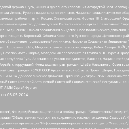
 Родовой Державы Русь, Община Духовного Управления Асгардской Веси Беловод
детели Иеговы, Русское национальное единство, Национал-социалистическое об
истическая рабочая партия России, Славянский союз, Формат-18, Благородный Ор
ациональное единство, Древнерусской Инглистической церкви Православных Ста
ных объединениях, Омская организация общественного политического движения Р
рганизация п. Боровский, Община Коренного Русского народа Щелковского район
гиозное объединение последователей инглиизма, Народная Социальная Инициатива,
 г. Астрахани, ВОЛЯ, Меджлис крымскотатарского народа, Рубеж Севера, ТОЙС, 
6, Независимость, Фирма, Молодежная правозащитная группа МПГ, Курсом Правд
ая республика Русь, Арестантское уголовное единство, Башкорт, Нация и свобода,
орьбы с коррупцией, Фонд защиты прав граждан, Штабы Навального, Совет гражд
ный совет граждан РСФСР СССР Архангельской области, Проект Штурм, Граждане 
tsApp, СИЧ-С14, Добровольческое Движение Организации украинских националисто
ный Совет Татарской Автономной Советской Социалистической Республики, Кон
БТ, Я.МЫ Сергей Фургал
 на
03.05.2024
мная некоммерческая организация "Центр по работе с проблемой насилия "НАСИЛИЮ.НЕТ", Межрегиональный профессиональный союз работников здравоохранения "Альянс врачей", Юридическое лицо, зарегистрированное в Латвийской Республике, SIA "Medusa Project" (регистрационный номер 40103797863, дата регистрации 10.06.2014), Некоммерческая организация "Фонд по борьбе с коррупцией", Автономная некоммерческая организация "Институт права и публичной политики", Баданин Роман Сергеевич, Гликин Максим Александрович, Железнова Мария Михайловна, Лукьянова Юлия Сергеевна, Маетная Елизавета Витальевна, Маняхин Петр Борисович, Чуракова Ольга Владимировна, Ярош Юлия Петровна, Юридическое лицо "The Insider SIA", зарегистрированное в Риге, Латвийская Республика (дата регистрации 26.06.2015), являющееся администратором доменного имени интернет-издания "The Insider SIA", https://theins.ru, Постернак Алексей Евгеньевич, Рубин Михаил Аркадьевич, Анин Роман Александрович, Юридическое лицо Istories fonds, зарегистрированное в Латвийской Республике (регистрационный номер 50008295751, дата регистрации 24.02.2020), Великовский Дмитрий Александрович, Долинина Ирина Николаевна, Мароховская Алеся Алексеевна, Шлейнов Роман Юрьевич, Шмагун Олеся Валентиновна, Общество с ограниченной ответственностью "Альтаир 2021", Общество с ограниченной ответственностью "Вега 2021", Общество с ограниченной ответственностью "Главный редактор 2021", Общество с ограниченной ответственностью "Ромашки монолит", Важенков Артем Валерьевич, Ивановская областная общественная организация "Центр гендерных исследований", Гурман Юрий Альбертович, Медиапроект "ОВД-Инфо", Егоров Владимир Владимирович, Жилинский Владимир Александрович, Общество с ограниченной ответственностью "ЗП", Иванова София Юрьевна, Карезина Инна Павловна, Кильтау Екатерина Викторовна, Петров Алексей Викторович, Пискунов Сергей Евгеньевич, Смирнов Сергей Сергеевич, Тихонов Михаил Сергеевич, Общество с ограниченной ответственностью "ЖУРНАЛИСТ-ИНОСТРАННЫЙ АГЕНТ", Арапова Галина Юрьевна, Вольтская Татьяна Анатольевна, Американская компания "Mason G.E.S. Anonymous Foundation" (США), являющаяся владельцем интернет-издания https://mnews.world/, Компания "Stichting Bellingcat", зарегистрированная в Нидерландах (дата регистрации 11.07.2018), Захаров Андрей Вячеславович, Клепиковская Екатерина Дмитриевна, Общество с ограниченной ответственностью "МЕМО", Перл Роман Александрович, Симонов Евгений Алексеевич, Соловьева Елена Анатольевна, Сотников Даниил Владимирович, Сурначева Елизавета Дмитриевна, Автономная некоммерческая организация по защите прав человека и информированию населения "Якутия – Наше Мнение", Общество с ограниченной ответственностью "Москоу диджитал медиа", с 26.01.2023 Общество с ограниченной ответственностью "Чайка Белые сады", Ветошкина Валерия Валерьевна, Заговора Максим Александрович, Межрегиональное общественное движение "Российская ЛГБТ - сеть", Оленичев Максим Владимирович, Павлов Иван Юрьевич, Скворцова Елена Сергеевна, Общество с ограниченной ответственностью "Как бы инагент", Кочетков Игорь Викторович, Общество с ограниченной ответственностью "Честные выборы", Еланчик Олег Александрович, Общество с ограниченной ответственностью "Нобелевский призыв", Гималова Регина Эмилевна, Григорьев Андрей Валерьевич, Григорьева Алина Александровна, Ассоциация по содействию защите прав призывников, альтернативнослужащих и военнослужащих "Правозащитная группа "Гражданин.Армия.Право", Хисамова Регина Фаритовна, Автономная некоммерческая организация по реализации социально-правовых программ "Лилит", Дальн