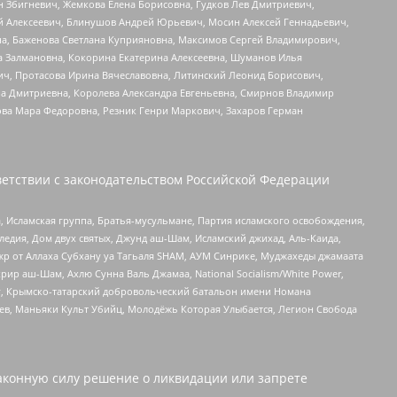
н Збигневич, Жемкова Елена Борисовна, Гудков Лев Дмитриевич,
й Алексеевич, Блинушов Андрей Юрьевич, Мосин Алексей Геннадьевич,
а, Баженова Светлана Куприяновна, Максимов Сергей Владимирович,
а Залмановна, Кокорина Екатерина Алексеевна, Шуманов Илья
ч, Протасова Ирина Вячеславовна, Литинский Леонид Борисович,
а Дмитриевна, Королева Александра Евгеньевна, Смирнов Владимир
ова Мара Федоровна, Резник Генри Маркович, Захаров Герман
етствии с законодательством Российской Федерации
 Исламская группа, Братья-мусульмане, Партия исламского освобождения,
едия, Дом двух святых, Джунд аш-Шам, Исламский джихад, Аль-Каида,
жр от Аллаха Субхану уа Тагьаля SHAM, АУМ Синрике, Муджахеды джамаата
рир аш-Шам, Ахлю Сунна Валь Джамаа, National Socialism/White Power,
рг, Крымско-татарский добровольческий батальон имени Номана
оев, Маньяки Культ Убийц, Молодёжь Которая Улыбается, Легион Свобода
аконную силу решение о ликвидации или запрете