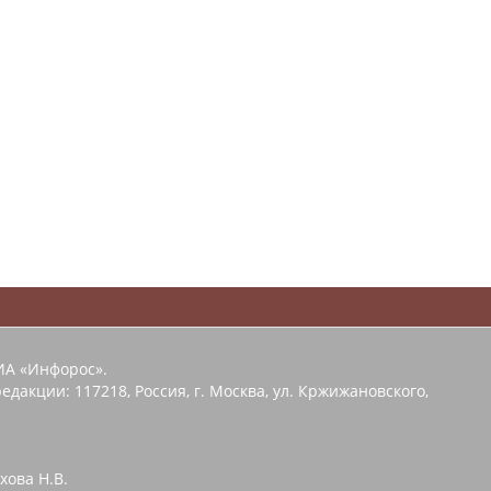
ИА «Инфорос».
едакции: 117218, Россия, г. Москва, ул. Кржижановского,
хова Н.В.