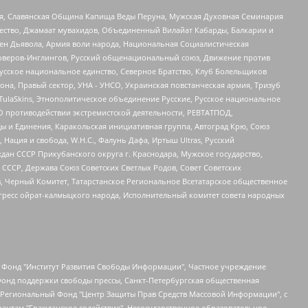
ья, Славянская Община Капища Веды Перуна, Мужская Духовная Семинария
щество, Джамаат мувахидов, Объединенный Вилайат Кабарды, Балкарии и
ден Дьявола, Армия воли народа, Национальная Социалистическая
роверов-Инглингов, Русский общенациональный союз, Движение против
усское национальное единство, Северное Братство, Клуб Болельщиков
а, Правый сектор, УНА - УНСО, Украинская повстанческая армия, Тризуб
 TulaSkins, Этнополитическое объединение Русские, Русское национальное
О противодействии экстремистской деятельности, РЕВТАТПОД,
ы и Единения, Каракольская инициативная группа, Автоград Крю, Союз
 Нация и свобода, W.H.С., Фалунь Дафа, Иртыш Ultras, Русский
ан СССР Прикубанского округа г. Краснодара, Мужское государство,
СССР, Держава Союз Советских Светлых Родов, Совет Советских
в, Черный Комитет, Татарстанское Региональное Всетатарское общественное
гресс ойрат-калмыцкого народа, Исполнительный комитет совета народных
евосточное общественное движение "Маяк", Санкт-Петербургская ЛГБТ-инициативная группа "Выход", Инициативная группа ЛГБТ+ "Реверс", Алексеев Андрей Викторович, Бекбулатова Таисия Львовна, Беляев Иван Михайлович, Владыкина Елена Сергеевна, Гельман Марат Александрович, Никульшина Вероника Юрьевна, Толоконникова Надежда Андреевна, Шендерович Виктор Анатольевич, Общество с ограниченной ответственностью "Данное сообщение", Общество с ограниченной ответственностью Издательский дом "Новая глава", Айнбиндер Александра Александровна, Московский комьюнити-центр для ЛГБТ+инициатив, Благотворительный фонд развития филантропии, Deutsche Welle (Германия, Kurt-Schumacher-Strasse 3, 53113 Bonn), Борзунова Мария Михайловна, Воробьев Виктор Викторович, Голубева Анна Львовна, Константинова Алла Михайловна, Малкова Ирина Владимировна, Мурадов Мурад Абдулгалимович, Осетинская Елизавета Николаевна, Понасенков Евгений Николаевич, Ганапольский Матвей Юрьевич, Киселев Евгений Алексеевич, Борухович Ирина Григорьевна, Дремин Иван Тимофеевич, Дубровский Дмитрий Викторович, Красноярская региональная общественная организация поддержки и развития альтернативных образовательных технологий и межкультурных коммуникаций "ИНТЕРРА", Маяковская Екатерина Алексеевна, Фейгин Марк Захарович, Филимонов Андрей Викторович, Дзугкоева Регина Николаевна, Доброхотов Роман Александрович, Дудь Юрий Александрович, Елкин Сергей Владимирович, Кругликов Кирилл Игоревич, Сабунаева Мария Леонидовна, Семенов Алексей Владимирович, Шаинян Карен Багратович, Шульман Екатерина Михайловна, Асафьев Артур Валерьевич, Вахштайн Виктор Семенович, Венедиктов Алексей Алексеевич, Лушникова Екатерина Евгеньевна, Волков Леонид Михайлович, Невзоров Александр Глебович, Пархоменко Сергей Борисович, Сироткин Ярослав Николаевич, Кара-Мурза Владимир Владимирович, Баранова Наталья Владимировна, Гозман Леонид Яковлевич, Кагарлицкий Борис Юльевич, Климарев Михаил Валерьевич, Милов Владимир Станиславович, Автономная некоммерческая организация Краснодарский центр современного искусства "Типография", Моргенштерн Алишер Тагирович, Соболь Любовь Эдуардовна, Общество с ограниченной ответственностью "ЛИЗА НОРМ", Каспаров Гарри Кимович, Ходорковский Михаил Борисович, Общество с ограниченной ответственностью "Апрельские тезисы", Данилович Ирина Брониславовна, Кашин Олег Владимирович, Петров Николай Владимирович, Пивоваров Алексей Владимирович, Соколов Михаил Владимирович, Цветкова Юлия Владимировна, Чичваркин Евгений Александрович, Комитет против пыток/Команда против пыток, Общество с ограниченной ответственностью "Первый научный", Общество с ограниченной ответственностью "Вертолет и ко", Белоцерковская Вероника Борисовна, Кац Максим Евгеньевич, Лазарева Татьяна Юрьевна, Шаведдинов Руслан Табризович, Яшин Илья Валерьевич, Общество с ограниченной ответственностью "Иноагент ААВ", Алешковский Дмитрий Петрович, Альбац Евгения Марковна, Быков Дмитрий Львович, Галямина Юлия Евгеньевна, Лойко Сергей Леонидович, Мартынов Кирилл Константинович, Медведев Сергей Александрович, Крашенинников Федор Геннадиевич, Гордеева Катерина Вл