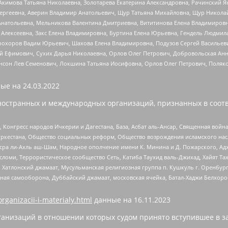
Акимова Татьяна Николаевна, Золотарева Екатерина Александровна, Рачинский Я
Сергеевна, Аверин Владимир Анатольевич, Щур Татьяна Михайловна, Щур Никола
Анатольевна, Мельникова Валентина Дмитриевна, Вититинова Елена Владимировн
 Алексеевна, Закс Елена Владимировна, Буртина Елена Юрьевна, Гендель Людмил
рохоров Вадим Юрьевич, Шахова Елена Владимировна, Подузов Сергей Васильеви
й Ефимович, Сухих Дарья Николаевна, Орлов Олег Петрович, Добровольская Анн
нсон Лев Семенович, Локшина Татьяна Иосифовна, Орлов Олег Петрович, Поляк
ые на
24.03.2022
ностранных и международных организаций, признанных в соотв
нгресс народов Ичкерии и Дагестана, База, Асбат аль-Ансар, Священная война,
уркестана, Общество социальных реформ, Общество возрождения исламского насл
Нусра ли-Ахль аш-Шам, Народное ополчение имени К. Минина и Д. Пожарского, Ад
сломи, Террористическое сообщество Сеть, Катиба Таухид валь-Джихад, Хайят Тах
, Хатлонский джамаат, Мусульманская религиозная группа п. Кушкуль г. Оренбу
ная самооборона, Дуббайский джамаат, московская ячейка, Батал-Хаджи Белхор
organizacii-i-materialy.html
данные на
16.11.2023
анизаций в отношении которых судом принято вступившее в з