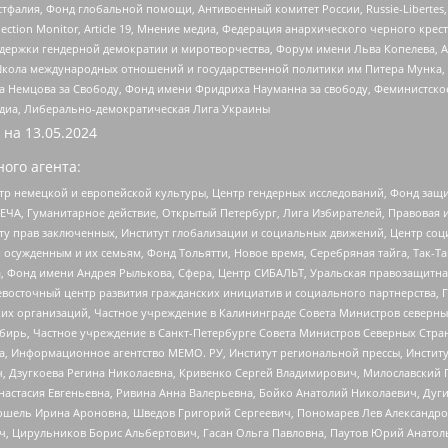
фалия, Фонд глобальной помощи, Антивоенный комитет России, Russie-Libertes, L
lection Monitor, Article 19, Мнение медиа, Федерация анархического черного кр
и гендерной демократии и миротворчества, Форум имени Льва Копелева, American C
г, Школа международных отношений и государственной политики им Питера Мунка
 Немцова за Свободу, Фонд имени Фридриха Науманна за свободу, Феминистско
медиа, Либерально-демократическая Лига Украины
 на
13.05.2024
ого агента:
р немецкой и европейской культуры, Центр гендерных исследований, Фонд защи
ЧА, Гуманитарное действие, Открытый Петербург, Лига Избирателей, Правовая 
иту прав заключенных, Институт глобализации и социальных движений, Центр 
ужденным и их семьям, Фонд Тольятти, Новое время, Серебряная тайга, Так-Так-
, Фонд имени Андрея Рылькова, Сфера, Центр СИБАЛЬТ, Уральская правозащитна
невосточный центр развития гражданских инициатив и социального партнерства, 
 организаций, Частное учреждение в Калининграде Совета Министров северных 
бирь, Частное учреждение в Санкт-Петербурге Совета Министров Северных Стра
а, Информационное агентство МЕМО. РУ, Институт региональной прессы, Инсти
ч, Дзугкоева Регина Николаевна, Кривенко Сергей Владимирович, Милославски
настасия Евгеньевна, Ривина Анна Валерьевна, Бойко Анатолий Николаевич, Дуг
ошель Ирина Ароновна, Шведов Григорий Сергеевич, Пономарев Лев Александро
ч, Цирульников Борис Альбертович, Гасан Ольга Павловна, Паутов Юрий Анато