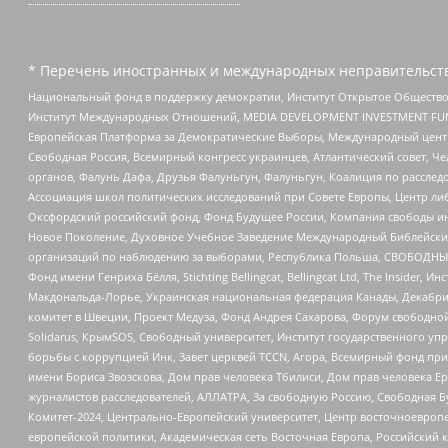
* Перечень иностранных и международных неправительств
Национальный фонд в поддержку демократии, Институт Открытое Общество
Институт Международных Отношений, MEDIA DEVELOPMENT INVESTMENT FUND,
Европейская Платформа за Демократические Выборы, Международный цент
Свободная Россия, Всемирный конгресс украинцев, Атлантический совет, Ч
органов, Фалунь Дафа, Друзья Фалуньгун, Фалуньгун, Коалиция по рассле
Ассоциация школ политических исследований при Совете Европы, Центр ли
Оксфордский российский фонд, Фонд Будущее России, Компания свободы ин
Новое Поколение, Духовное Учебное Заведение Международный Библейский
организаций по наблюдению за выборами, Республика Польша, СВОБОДНЫЙ
Фонд имени Генриха Бёлля, Stichting Bellingcat, Bellingcat Ltd, The Inside
Макдональда-Лорье, Украинская национальная федерация Канады, Декабрис
комитет в Швеции, Проект Медуза, Фонд Андрея Сахарова, Форум свободной 
Solidarus, КрымSOS, Свободный университет, Институт государственного у
борьбы с коррупцией Инк, Завет церквей TCCN, Агора, Всемирный фонд при
имени Бориса Звозскова, Дом прав человека Тбилиси, Дом прав человека Ер
журналистов расследователей, АЛЛАТРА, За свободную Россию, Свободная Б
Комитет-2024, Центрально-Европейский университет, Центр восточноевроп
европейской политики, Академическая сеть Восточная Европа, Российский к