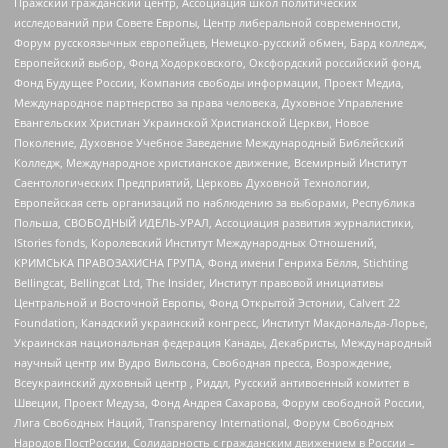
Пражский гражданский центр, Ассоциация школ политических
исследований при Совете Европы, Центр либеральной современности,
Форум русскоязычных европейцев, Немецко-русский обмен, Бард колледж,
Европейский выбор, Фонд Ходорковского, Оксфордский российский фонд,
Фонд Будущее России, Компания свободы информации, Проект Медиа,
Международное партнерство за права человека, Духовное Управление
Евангельских Христиан Украинской Христианской Церкви, Новое
Поколение, Духовное Учебное Заведение Международный Библейский
Колледж, Международное христианское движение, Всемирный Институт
Саентологических Предприятий, Церковь Духовной Технологии,
Европейская сеть организаций по наблюдению за выборами, Республика
Польша, СВОБОДНЫЙ ИДЕЛЬ-УРАЛ, Ассоциация развития журналистики,
IStories fonds, Королевский Институт Международных Отношений,
КРИМСЬКА ПРАВОЗАХИСНА ГРУПА, Фонд имени Генриха Бёлля, Stichting
Bellingcat, Bellingcat Ltd, The Insider, Институт правовой инициативы
Центральной и Восточной Европы, Фонд Открытой Эстонии, Calvert 22
Foundation, Канадский украинский конгресс, Институт Макдональда-Лорье,
Украинская национальная федерация Канады, Декабристы, Международный
научный центр им Вудро Вильсона, Свободная пресса, Возрождение,
Всеукраинский духовный центр , Риддл, Русский антивоенный комитет в
Швеции, Проект Медуза, Фонд Андрея Сахарова, Форум свободной России,
Лига Свободных Наций, Transparеncy International, Форум Свободных
Народов ПостРоссии, Солидарность с гражданским движением в России –