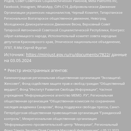
Родов, Совет Советских Социалистических Районов, Meta Platforms Inc,
Facebook, Instagram, WhatsApp, СИЧ-С14, Добровольческое Движение
Организации украинских националистов, Черный Комитет, Татарстанское
Региональное Всетатарское общественное движение, Невоград,
Молодежное Демократическое Движение Весна, Верховный Совет
Татарской Автономной Советской Социалистической Республики, Конгресс
ойрат-калмыцкого народа, Исполнительный комитет совета народных
депутатов Красноярского края, Этническое национальное объединение,
ЛГБТ, Я.МЫ Сергей Фургал
Источник:
https://minjust.gov.ru/ru/documents/7822/
данные
на
03.05.2024
* Реестр иностранных агентов:
Калининградская региональная общественная организация "Экозащита!-Женсовет", Фонд содействия защите прав и свобод граждан "Общественный вердикт", Фонд "Институт Развития Свободы Информации", Частное учреждение "Информационное агентство МЕМО. РУ", Региональная общественная организация "Общественная комиссия по сохранению наследия академика Сахарова", Фонд поддержки свободы прессы, Санкт-Петербургская общественная правозащитная организация "Гражданский контроль", Межрегиональная общественная организация "Информационно-просветительский центр "Мемориал", Региональный Фонд "Центр Защиты Прав Средств Массовой Информации", с 05.12.2023 Фонд "Центр Защиты Прав Средств массовой информации", Региональная общественная благотворительная организация помощи беженцам и мигрантам "Гражданское содействие", Негосударственное образовательное учреждение дополнительного профессионального образования (повышение квалификации) специалистов "АКАДЕМИЯ ПО ПРАВАМ ЧЕЛОВЕКА", Свердловская региональная общественная организация "Сутяжник", Автономная некоммерческая организация "Центр независимых социологических исследований", Союз общественных объединений "Российский исследовательский центр по правам человека", Региональное общественное учреждение научно-информационный центр "МЕМОРИАЛ", Некоммерческая организация "Фонд защиты гласности", Автономная некоммерческая организация "Институт прав человека", Городская общественная организация "Екатеринбургское общество "МЕМОРИАЛ", Городская общественная организация "Рязанское историко-просветительское и правозащитное общество "Мемориал" (Рязанский Мемориал), Челябинский региональный орган общественной самодеятельности – женское общественное объединение "Женщины Евразии", Челябинский региональный орган общественной самодеятельности "Уральская правозащитная группа", Фонд содействия защите здоровья и социальной справедливости имени Андрея Рылькова, Автономная Некоммерческая Организация "Аналитический Центр Юрия Левады", Автономная некоммерческая организация социальной поддержки населения "Проект Апрель", Региональная общественная организация помощи женщинам и детям, находящимся в кризисной ситуации "Информационно-методический центр "Анна", Фонд содействия развитию массовых коммуникаций и правовому просвещению "Так-так-Так", Фонд содействия устойчивому развитию "Серебряная тайга", Свердловский региональный общественный фонд социальных проектов "Новое время", "Idel.Реалии", Кавказ.Реалии, Крым.Реалии, Телеканал Настоящее Время, Татаро-башкирская служба Радио Свобода (Azatliq Radiosi), Радио Свободная Европа/Радио Свобода (PCE/PC), "Сибирь.Реалии", "Фактограф", Благотворительный фонд помощи осужденным и их семьям, Автономная некоммерческая организация "Институт глобализации и социальных движений", Фонд "В защиту прав заключенных", Частное учреждение "Центр поддержки и содействия развитию средств массовой информации", Пензенский региональный общественный благотворительный фонд "Гражданский союз", "Север.Реалии", Некоммерческая организация Фонд "Правовая инициатива", Общество с ограниченной ответственностью "Радио Свободная Европа/Радио Свобода", Чешское информационное агентство "MEDIUM-ORIENT", Красноярская региональная общественная организация "Мы против СПИДа", Камалягин Денис Николаевич, Маркелов Сергей Евгеньевич, Пономарев Лев Александрович, Савицкая Людмила Алексеевна, Автономная некоммерческая организация "Центр по работе с проблемой насилия "НАСИЛИЮ.НЕТ", Межрегиональный профессиональный союз работников здравоохранения "Альянс врачей", Юридическое лицо, зарегистрированное в Латвийской Республике, SIA "Medusa Project" (регистрационный номер 40103797863, дата регистрации 10.06.2014), Некоммерческая организация "Фонд по борьбе с коррупцией", Автономная некоммерческая организация "Институт права и публичной политики", Баданин Роман Сергеевич, Гликин Максим Александрович, Железнова Мария Михайловна, Лукьянова Юлия Сергеевна, Маетная Елизавета Витальевна, Маняхин Петр Борисович, Чуракова Ольга Владимировна, Ярош Юлия Петровна, Юридическое лицо "The Insider SIA", зарегистрированное в Риге, Латвийская Республика (дата регистрации 26.06.2015), являющееся администратором доменного имени интернет-издания "The Insider SIA", https://theins.ru, Постернак Алексей Евгеньевич, Рубин Михаил Аркадьевич, Анин Роман Александрович, Юридическое лицо Istories fonds, зарегистрированное в Латвийской Республике (регистрационный номер 50008295751, дата регистрации 24.02.2020), Великовский Дмитрий Александрович, Долинина Ирина Николаевна, Мароховская Алеся Алексеевна, Шлейнов Роман Юрьевич, Шмагун Олеся Валентиновна, Общество с ограниченной ответственностью "Альтаир 2021", Общество с ограниченной ответственностью "Вега 2021", Общество с ограниченной ответственностью "Главный редактор 2021", Общество с ограниченной ответственностью "Ромашки монолит", Важенков Артем Валерьевич, Ивановская областная общественная организация "Центр гендерных исследований", Гурман Юрий Альбертович, Медиапроект "ОВД-Инфо", Егоров Владимир Владимирович, Жилинский Владимир Александрович, Общество с ограниченной ответственностью "ЗП", Иванова София Юрьевна, Карезина Инна Павловна, Кильтау Екатерина Викторовна, Петров Алексей Викторович, Пискунов Сергей Евгеньевич, Смирнов Сергей Сергеевич, Тихонов Михаил Сергеевич, Общество с ограниченной ответственностью "ЖУРНАЛИСТ-ИНОСТРАННЫЙ АГЕНТ", Арапова Галина Юрьевна, Вольтская Татьяна Анатольевна, Американская компания "Mason G.E.S. Anonymous Foundation" (США), являющаяся владельцем интернет-издания https://mnews.world/, Компания "Stichting Bellingcat", зарегистрированная в Нидерландах (дата регистрации 11.07.2018), Захаров Андрей Вячеславович, Клепиковская Екатерина Дмитриевна, Общество с ограниченной ответственностью "МЕМО", Перл Роман Александрович, Симонов Евгений Алексеевич, Соловьева Елена Анатольевна, Сотников Даниил Владимирович, Сурначева Елизавета Дмитриевна, Автономная некоммерческая организация по защите прав человека и информированию населения "Якутия – Наше Мнение", Общество с ограниченной ответственностью "Москоу диджитал медиа", с 26.01.2023 Общество с ограниченной ответственностью "Чайка Белые сады", Ветошкина Валерия Валерьевна, Заговора Максим Александрович, Межрегиональное общественное движение "Российская ЛГБТ - сеть", Оленичев Максим Владимирович, Павлов Иван Юрьевич, Скворцова Елена Сергеевна, Общество с ограниченной ответственностью "Как бы инагент", Кочетков Игорь Викторович, Общество с ограниченной ответственностью "Честные выборы", Еланчик Олег Александрович, Общество с ограниченной ответственностью "Нобелевский призыв", Гималова Регина Эмилевна, Григорьев Андрей Валерьевич, Григорьева Алина Александровна, Ассоциация по содействию защите прав призывников, альтернативнослужащих и военнослужащих "Правозащитная группа "Гражданин.Армия.Право", Хисамова Регина Фаритовна, Автономная некоммерческая организация по реализации социально-правовых программ "Лилит", Дальневосточное общественное движение "Маяк", Санкт-Петербургская ЛГБТ-инициативная группа "Выход", Инициативная группа ЛГБТ+ "Реверс", Алексеев Андрей Викторович, Бекбулатова Таисия Львовна, Беляев Иван Михайлович, Владыкина Елена Сергеевна, Гельман Марат Александрович, Никульшина Вероника Юрьевна, Толоконникова Надежда Андреевна, Шендерович Виктор Анатольевич, Общество с ограниченной ответственностью "Данное сообщение", Общество с ограниченной ответственностью Издательский дом "Новая глава", Айнбиндер Александра Александровна, Московский комьюнити-центр для ЛГБТ+инициатив, Благотворительный фонд развития филантропии, Deutsche Welle (Германия, Kurt-Schumacher-Strasse 3, 53113 Bonn), Борзунова Мария Михайловна, Воробьев Виктор Викторович, Голубева Анна Львовна, Константинова Алла Михайловна, Малкова Ирина Владимировна, Мурадов Мурад Абдулгалимович, Осетинская Елизавета Николаевна, Понасенков Евгений Николаевич, Ганапольский Матвей Юрьевич, Киселев Евгений Алексеевич, Борухович Ирина Григорьевна, Дремин Иван Тимофеевич, Дубровский Дмитрий Викторович, Красноярская региональная общественная организация поддержки и развития альтернативных образовательных технологий и межкультурных коммуникаций "ИНТЕРРА", Маяковская Екатерина Алексеевна, Фейгин Марк Захарович, Филимонов Андрей Викторович, Дзугкоева Регина Николаевна, Доброхотов Роман Александрович, Дудь Юрий Александрович, Елкин Сергей Владимирович, Кругликов Кирилл Игоревич, Сабунаева Мария Леонидовна, Семенов Алексей Владимирович, Шаинян Карен Багратович, Шульман Екатерина Михайловна, Асафьев Артур Валерьевич, Вахштайн Виктор Семенович, Венедиктов Алексей Алексеевич, Лушникова Екатерина Евгеньевна, Волков Леонид Михайлович, Невзоров Александр Глебович, Пархоменко Сергей Борисович, Сироткин Ярослав Николаевич, Кара-Мурза Владимир Владимирович, Баранова Наталья Владимировна, Гозман Леонид Яковлевич, Кагарлицкий Борис Юльевич, Климарев Михаил Валерьевич, Милов Владимир Станиславович, Автономная некоммерческая организация Краснодарский центр современного искусства "Типография", Моргенштерн Алишер Тагирович, Соболь Любовь Эдуардовна, Общество с ограниченной ответственностью "ЛИЗА НОРМ", Каспаров Гарри Кимович, Ходорковский Михаил Борисович, Общество с ограниченной ответственностью "Апрельские тезисы", Данилович Ирина Брониславовна, Кашин Олег Владимирович, Петров Николай Владимирович, Пивоваров Алексей Владимирович, Соколов Михаил Владимирович, Цветкова Юлия Владимировна, Чичваркин Евгений Александрович, Комитет против пыток/Команда против пыток, Общество с ограниченной ответственностью "Первый научный", Общество с ограниченной ответственностью "Вертолет и ко", Белоцерковская Вероника Борисовна, Кац Максим Евгеньевич, Лазарева Татьяна Юрьевна, Шаведдинов Руслан Табризович, Яшин Илья Валерьевич, Общество с ограниченной ответственностью "Иноагент ААВ", Алешковский Дмитрий Петрович, Альбац Евгения Марковна, Быков Дмитрий Львович, Галямина Юлия Евгеньевна, Лойко Сергей Леонидович, Мартынов Кирилл Константинович, Медведев Сергей Александрович, Крашенинников Федор Геннадиевич, Гордеева Катерина Вл