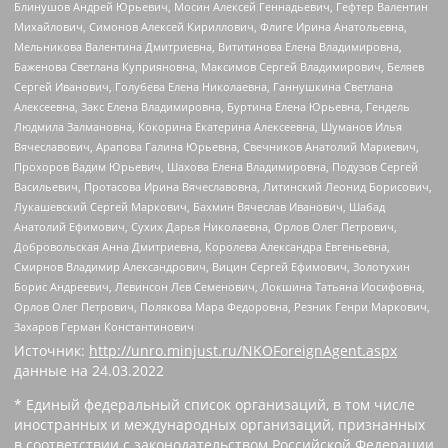
Блинушов Андрей Юрьевич, Мосин Алексей Геннадьевич, Гефтер Валентин
Михайлович, Симонов Алексей Кириллович, Флиге Ирина Анатольевна,
Мельникова Валентина Дмитриевна, Вититинова Елена Владимировна,
Баженова Светлана Куприяновна, Максимов Сергей Владимирович, Беляев
Сергей Иванович, Голубева Елена Николаевна, Ганнушкина Светлана
Алексеевна, Закс Елена Владимировна, Буртина Елена Юрьевна, Гендель
Людмила Залмановна, Кокорина Екатерина Алексеевна, Шуманов Илья
Вячеславович, Арапова Галина Юрьевна, Свечников Анатолий Мариевич,
Прохоров Вадим Юрьевич, Шахова Елена Владимировна, Подузов Сергей
Васильевич, Протасова Ирина Вячеславовна, Литинский Леонид Борисович,
Лукашевский Сергей Маркович, Бахмин Вячеслав Иванович, Шабад
Анатолий Ефимович, Сухих Дарья Николаевна, Орлов Олег Петрович,
Добровольская Анна Дмитриевна, Королева Александра Евгеньевна,
Смирнов Владимир Александрович, Вицин Сергей Ефимович, Золотухин
Борис Андреевич, Левинсон Лев Семенович, Локшина Татьяна Иосифовна,
Орлов Олег Петрович, Полякова Мара Федоровна, Резник Генри Маркович,
Захаров Герман Константинович
Источник:
http://unro.minjust.ru/NKOForeignAgent.aspx
данные на
24.03.2022
* Единый федеральный список организаций, в том числе
иностранных и международных организаций, признанных
в соответствии с законодательством Российской Федерации