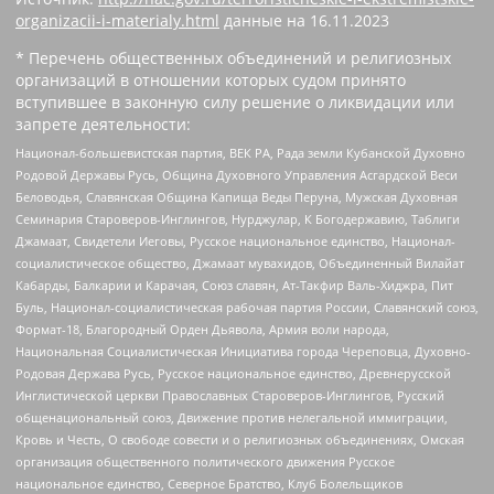
organizacii-i-materialy.html
данные на
16.11.2023
* Перечень общественных объединений и религиозных
организаций в отношении которых судом принято
вступившее в законную силу решение о ликвидации или
запрете деятельности:
Национал-большевистская партия, ВЕК РА, Рада земли Кубанской Духовно
Родовой Державы Русь, Община Духовного Управления Асгардской Веси
Беловодья, Славянская Община Капища Веды Перуна, Мужская Духовная
Семинария Староверов-Инглингов, Нурджулар, К Богодержавию, Таблиги
Джамаат, Свидетели Иеговы, Русское национальное единство, Национал-
социалистическое общество, Джамаат мувахидов, Объединенный Вилайат
Кабарды, Балкарии и Карачая, Союз славян, Ат-Такфир Валь-Хиджра, Пит
Буль, Национал-социалистическая рабочая партия России, Славянский союз,
Формат-18, Благородный Орден Дьявола, Армия воли народа,
Национальная Социалистическая Инициатива города Череповца, Духовно-
Родовая Держава Русь, Русское национальное единство, Древнерусской
Инглистической церкви Православных Староверов-Инглингов, Русский
общенациональный союз, Движение против нелегальной иммиграции,
Кровь и Честь, О свободе совести и о религиозных объединениях, Омская
организация общественного политического движения Русское
национальное единство, Северное Братство, Клуб Болельщиков