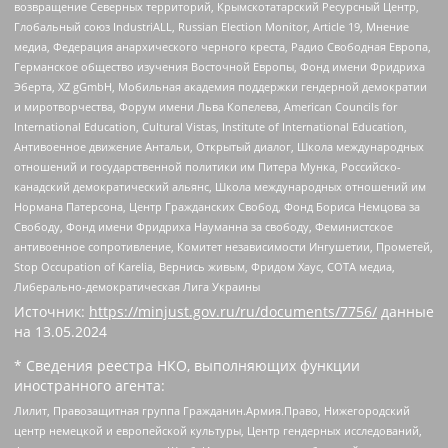
возвращение Северных территорий, Крымскотатарский Ресурсный Центр,
Глобальный союз IndustriALL, Russian Election Monitor, Article 19, Мнение
медиа, Федерация анархического черного креста, Радио Свободная Европа,
Германское общество изучения Восточной Европы, Фонд имени Фридриха
Эберта, XZ gGmbH, Мобильная академия поддержки гендерной демократии
и миротворчества, Форум имени Льва Копелева, American Councils for
International Education, Cultural Vistas, Institute of International Education,
Антивоенное движение Антальи, Открытый диалог, Школа международных
отношений и государственной политики им Питера Мунка, Российско-
канадский демократический альянс, Школа международных отношений им
Нормана Патерсона, Центр Гражданских Свобод, Фонд Бориса Немцова за
Свободу, Фонд имени Фридриха Науманна за свободу, Феминистское
антивоенное сопротивление, Комитет независимости Ингушетии, Прометей,
Stop Occupation of Karelia, Вернись живым, Фридом Хаус, СОТА медиа,
Либерально-демократическая Лига Украины
Источник:
https://minjust.gov.ru/ru/documents/7756/
данные
на
13.05.2024
* Сведения реестра НКО, выполняющих функции
иностранного агента:
Лилит, Правозащитная группа Гражданин.Армия.Право, Нижегородский
центр немецкой и европейской культуры, Центр гендерных исследований,