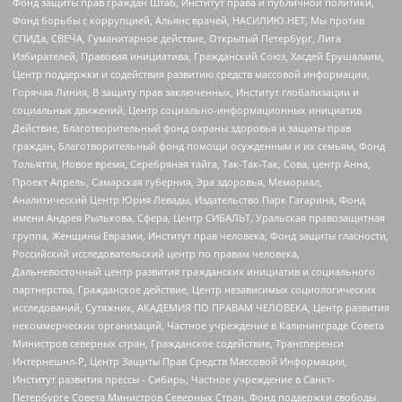
Фонд защиты прав граждан Штаб, Институт права и публичной политики,
Фонд борьбы с коррупцией, Альянс врачей, НАСИЛИЮ.НЕТ, Мы против
СПИДа, СВЕЧА, Гуманитарное действие, Открытый Петербург, Лига
Избирателей, Правовая инициатива, Гражданский Союз, Хасдей Ерушалаим,
Центр поддержки и содействия развитию средств массовой информации,
Горячая Линия, В защиту прав заключенных, Институт глобализации и
социальных движений, Центр социально-информационных инициатив
Действие, Благотворительный фонд охраны здоровья и защиты прав
граждан, Благотворительный фонд помощи осужденным и их семьям, Фонд
Тольятти, Новое время, Серебряная тайга, Так-Так-Так, Сова, центр Анна,
Проект Апрель, Самарская губерния, Эра здоровья, Мемориал,
Аналитический Центр Юрия Левады, Издательство Парк Гагарина, Фонд
имени Андрея Рылькова, Сфера, Центр СИБАЛЬТ, Уральская правозащитная
группа, Женщины Евразии, Институт прав человека, Фонд защиты гласности,
Российский исследовательский центр по правам человека,
Дальневосточный центр развития гражданских инициатив и социального
партнерства, Гражданское действие, Центр независимых социологических
исследований, Сутяжник, АКАДЕМИЯ ПО ПРАВАМ ЧЕЛОВЕКА, Центр развития
некоммерческих организаций, Частное учреждение в Калининграде Совета
Министров северных стран, Гражданское содействие, Трансперенси
Интернешнл-Р, Центр Защиты Прав Средств Массовой Информации,
Институт развития прессы - Сибирь, Частное учреждение в Санкт-
Петербурге Совета Министров Северных Стран, Фонд поддержки свободы