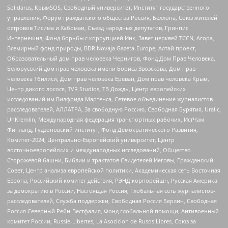
Solidarus, КрымSOS, Свободный университет, Институт государственного
управления, Форум гражданского общества Россия, Беллона, Союз жителей
островов Тисима и Хабомаи, Съезд народных депутатов, Гринпис
Интернешнл, Фонд борьбы с коррупцией Инк, Завет церквей TCCN, Агора,
Всемирный фонд природы, BDR Novaja Gazeta-Europe, Алтай проект,
Образовательный дом прав человека Чернигов, Фонд Дом Прав Человека,
Белорусский дом прав человека имени Бориса Звозскова, Дом прав
человека Тбилиси, Дом прав человека Ереван, Дом прав человека Крым,
Центр дикого лосося, TVR Studios, ТВ Дождь, Центр европейских
исследований им Вилфрида Мартенса, Сетевое объединение журналистов
расследователей, АЛЛАТРА, За свободную Россию, Свободная Бурятия, Uralic,
UnKremlin, Международная федерация транспортных рабочих, ИстЧам
Финланд, Гудзоновский институт, Фонд Демократического Развития,
Комитет-2024, Центрально-Европейский университет, Центр
восточноевропейских и международных исследований, Общество
Сторожевой башни, Библии и трактатов Свидетелей Иеговы, Гражданский
Совет, Центр анализа европейской политики, Академическая сеть Восточная
Европа, Российский комитет действия, РЭНД корпорейшн, Русская Америка
за демократию в России, Настоящая Россия, Глобальная сеть журналистов-
расследователей, Служба поддержки, Свободная Россия Берлин, Свободная
Россия Северный Рейн-Вестфалия, Фонд глобальной помощи, Антивоенный
комитет России, Russie-Libertes, La Asocicion de Rusos Libres, Союз за