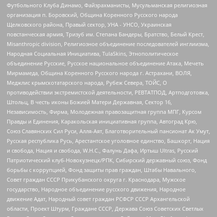
Футбольного Клуба Динамо, Файзрахманисты, Мусульманская религиозная
организация п. Боровский, Община Коренного Русского народа
Щелковского района, Правый сектор, УНА - УНСО, Украинская
повстанческая армия, Тризуб им. Степана Бандеры, Братство, Белый Крест,
Misanthropic division, Религиозное объединение последователей инглиизма,
Народная Социальная Инициатива, TulaSkins, Этнополитическое
объединение Русские, Русское национальное объединение Атака, Мечеть
Мирмамеда, Община Коренного Русского народа г. Астрахани, ВОЛЯ,
Меджлис крымскотатарского народа, Рубеж Севера, ТОЙС, О
противодействии экстремистской деятельности, РЕВТАТПОД, Артподготовка,
Штольц, В честь иконы Божией Матери Державная, Сектор 16,
Независимость, Фирма, Молодежная правозащитная группа МПГ, Курсом
Правды и Единения, Каракольская инициативная группа, Автоград Крю,
Союз Славянских Сил Руси, Алля-Аят, Благотворительный пансионат Ак Умут,
Русская республика Русь, Арестантское уголовное единство, Башкорт, Нация
и свобода, Нация и свобода, W.H.С., Фалунь Дафа, Иртыш Ultras, Русский
Патриотический клуб-Новокузнецк/РПК, Сибирский державный союз, Фонд
борьбы с коррупцией, Фонд защиты прав граждан, Штабы Навального,
Совет граждан СССР Прикубанского округа г. Краснодара, Мужское
государство, Народное объединение русского движения, Народное
движение Адат, Народный совет граждан РСФСР СССР Архангельской
области, Проект Штурм, Граждане СССР, Держава Союз Советских Светлых