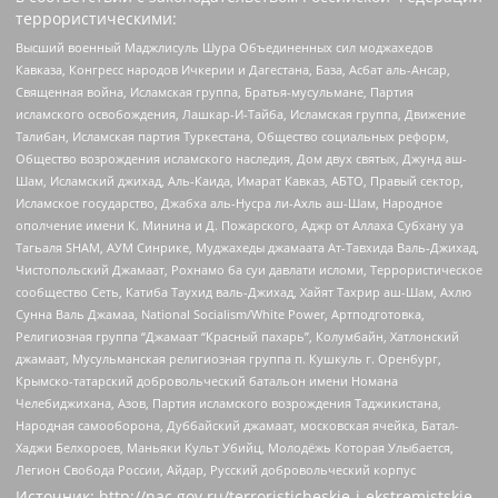
террористическими:
Высший военный Маджлисуль Шура Объединенных сил моджахедов
Кавказа, Конгресс народов Ичкерии и Дагестана, База, Асбат аль-Ансар,
Священная война, Исламская группа, Братья-мусульмане, Партия
исламского освобождения, Лашкар-И-Тайба, Исламская группа, Движение
Талибан, Исламская партия Туркестана, Общество социальных реформ,
Общество возрождения исламского наследия, Дом двух святых, Джунд аш-
Шам, Исламский джихад, Аль-Каида, Имарат Кавказ, АБТО, Правый сектор,
Исламское государство, Джабха аль-Нусра ли-Ахль аш-Шам, Народное
ополчение имени К. Минина и Д. Пожарского, Аджр от Аллаха Субхану уа
Тагьаля SHAM, АУМ Синрике, Муджахеды джамаата Ат-Тавхида Валь-Джихад,
Чистопольский Джамаат, Рохнамо ба суи давлати исломи, Террористическое
сообщество Сеть, Катиба Таухид валь-Джихад, Хайят Тахрир аш-Шам, Ахлю
Сунна Валь Джамаа, National Socialism/White Power, Артподготовка,
Религиозная группа “Джамаат “Красный пахарь”, Колумбайн, Хатлонский
джамаат, Мусульманская религиозная группа п. Кушкуль г. Оренбург,
Крымско-татарский добровольческий батальон имени Номана
Челебиджихана, Азов, Партия исламского возрождения Таджикистана,
Народная самооборона, Дуббайский джамаат, московская ячейка, Батал-
Хаджи Белхороев, Маньяки Культ Убийц, Молодёжь Которая Улыбается,
Легион Свобода России, Айдар, Русский добровольческий корпус
Источник:
http://nac.gov.ru/terroristicheskie-i-ekstremistskie-