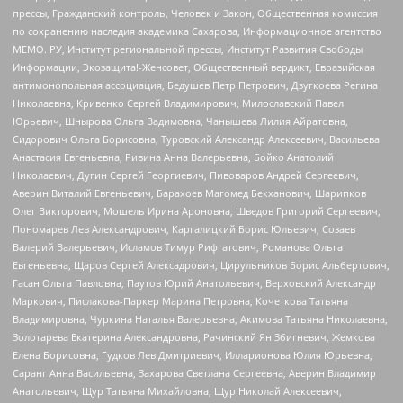
прессы, Гражданский контроль, Человек и Закон, Общественная комиссия
по сохранению наследия академика Сахарова, Информационное агентство
МЕМО. РУ, Институт региональной прессы, Институт Развития Свободы
Информации, Экозащита!-Женсовет, Общественный вердикт, Евразийская
антимонопольная ассоциация, Бедушев Петр Петрович, Дзугкоева Регина
Николаевна, Кривенко Сергей Владимирович, Милославский Павел
Юрьевич, Шнырова Ольга Вадимовна, Чанышева Лилия Айратовна,
Сидорович Ольга Борисовна, Туровский Александр Алексеевич, Васильева
Анастасия Евгеньевна, Ривина Анна Валерьевна, Бойко Анатолий
Николаевич, Дугин Сергей Георгиевич, Пивоваров Андрей Сергеевич,
Аверин Виталий Евгеньевич, Барахоев Магомед Бекханович, Шарипков
Олег Викторович, Мошель Ирина Ароновна, Шведов Григорий Сергеевич,
Пономарев Лев Александрович, Каргалицкий Борис Юльевич, Созаев
Валерий Валерьевич, Исламов Тимур Рифгатович, Романова Ольга
Евгеньевна, Щаров Сергей Алексадрович, Цирульников Борис Альбертович,
Гасан Ольга Павловна, Паутов Юрий Анатольевич, Верховский Александр
Маркович, Пислакова-Паркер Марина Петровна, Кочеткова Татьяна
Владимировна, Чуркина Наталья Валерьевна, Акимова Татьяна Николаевна,
Золотарева Екатерина Александровна, Рачинский Ян Збигневич, Жемкова
Елена Борисовна, Гудков Лев Дмитриевич, Илларионова Юлия Юрьевна,
Саранг Анна Васильевна, Захарова Светлана Сергеевна, Аверин Владимир
Анатольевич, Щур Татьяна Михайловна, Щур Николай Алексеевич,