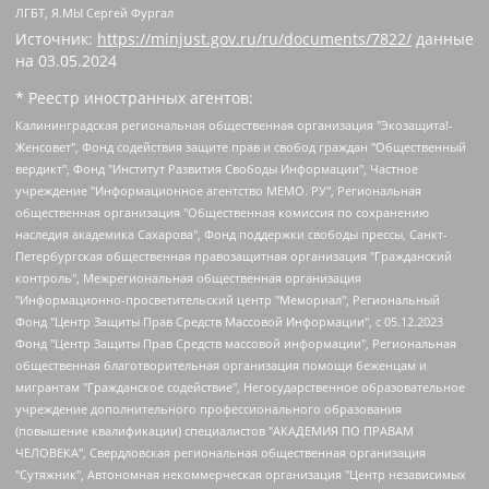
ЛГБТ, Я.МЫ Сергей Фургал
Источник:
https://minjust.gov.ru/ru/documents/7822/
данные
на
03.05.2024
* Реестр иностранных агентов:
Калининградская региональная общественная организация "Экозащита!-Женсовет", Фонд содействия защите прав и свобод граждан "Общественный вердикт", Фонд "Институт Развития Свободы Информации", Частное учреждение "Информационное агентство МЕМО. РУ", Региональная общественная организация "Общественная комиссия по сохранению наследия академика Сахарова", Фонд поддержки свободы прессы, Санкт-Петербургская общественная правозащитная организация "Гражданский контроль", Межрегиональная общественная организация "Информационно-просветительский центр "Мемориал", Региональный Фонд "Центр Защиты Прав Средств Массовой Информации", с 05.12.2023 Фонд "Центр Защиты Прав Средств массовой информации", Региональная общественная благотворительная организация помощи беженцам и мигрантам "Гражданское содействие", Негосударственное образовательное учреждение дополнительного профессионального образования (повышение квалификации) специалистов "АКАДЕМИЯ ПО ПРАВАМ ЧЕЛОВЕКА", Свердловская региональная общественная организация "Сутяжник", Автономная некоммерческая организация "Центр независимых социологических исследований", Союз общественных объединений "Российский исследовательский центр по правам человека", Региональное общественное учреждение научно-информационный центр "МЕМОРИАЛ", Некоммерческая организация "Фонд защиты гласности", Автономная некоммерческая организация "Институт прав человека", Городская общественная организация "Екатеринбургское общество "МЕМОРИАЛ", Городская общественная организация "Рязанское историко-просветительское и правозащитное общество "Мемориал" (Рязанский Мемориал), Челябинский региональный орган общественной самодеятельности – женское общественное объединение "Женщины Евразии", Челябинский региональный орган общественной самодеятельности "Уральская правозащитная группа", Фонд содействия защите здоровья и социальной справедливости имени Андрея Рылькова, Автономная Некоммерческая Организация "Аналитический Центр Юрия Левады", Автономная некоммерческая организация социальной поддержки населения "Проект Апрель", Региональная общественная организация помощи женщинам и детям, находящимся в кризисной ситуации "Информационно-методический центр "Анна", Фонд содействия развитию массовых коммуникаций и правовому просвещению "Так-так-Так", Фонд содействия устойчивому развитию "Серебряная тайга", Свердловский региональный общественный фонд социальных проектов "Новое время", "Idel.Реалии", Кавказ.Реалии, Крым.Реалии, Телеканал Настоящее Время, Татаро-башкирская служба Радио Свобода (Azatliq Radiosi), Радио Свободная Европа/Радио Свобода (PCE/PC), "Сибирь.Реалии", "Фактограф", Благотворительный фонд помощи осужденным и их семьям, Автономная некоммерческая организация "Институт глобализации и социальных движений", Фонд "В защиту прав заключенных", Частное учреждение "Центр поддержки и содействия развитию средств массовой информации", Пензенский региональный общественный благотворительный фонд "Гражданский союз", "Север.Реалии", Некоммерческая организация Фонд "Правовая инициатива", Общество с ограниченной ответственностью "Радио Свободная Европа/Радио Свобода", Чешское информационное агентство "MEDIUM-ORIENT", Красноярская региональная общественная организация "Мы против СПИДа", Камалягин Денис Николаевич, Маркелов Сергей Евгеньевич, Пономарев Лев Александрович, Савицкая Людмила Алексеевна, Автономная некоммерческая организация "Центр по работе с проблемой насилия "НАСИЛИЮ.НЕТ", Межрегиональный профессиональный союз работников здравоохранения "Альянс врачей", Юридическое лицо, зарегистрированное в Латвийской Республике, SIA "Medusa Project" (регистрационный номер 40103797863, дата регистрации 10.06.2014), Некоммерческая организация "Фонд по борьбе с коррупцией", Автономная некоммерческая организация "Институт права и публичной политики", Баданин Роман Сергеевич, Гликин Максим Александрович, Железнова Мария Михайловна, Лукьянова Юлия Сергеевна, Маетная Елизавета Витальевна, Маняхин Петр Борисович, Чуракова Ольга Владимировна, Ярош Юлия Петровна, Юридическое лицо "The Insider SIA", зарегистрированное в Риге, Латвийская Республика (дата регистрации 26.06.2015), являющееся администратором доменного имени интернет-издания "The Insider SIA", https://theins.ru, Постернак Алексей Евгеньевич, Рубин Михаил Аркадьевич, Анин Роман Александрович, Юридическое лицо Istories fonds, зарегистрированное в Латвийской Республике (регистрационный номер 50008295751, дата регистрации 24.02.2020), Великовский Дмитрий Александрович, Долинина Ирина Николаевна, Мароховская Алеся Алексеевна, Шлейнов Роман Юрьевич, Шмагун Олеся Валентиновна, Общество с ограниченной ответственностью "Альтаир 2021", Общество с ограниченной ответственностью "Вега 2021", Общество с ограниченной ответственностью "Главный редактор 2021", Общество с ограниченной ответственностью "Ромашки монолит", Важенков Артем Валерьевич, Ивановская областная общественная организация "Центр гендерных исследований", Гурман Юрий Альбертович, Медиапроект "ОВД-Инфо", Егоров Владимир Владимирович, Жилинский Владимир Александрович, Общество с ограниченной ответственностью "ЗП", Иванова София Юрьевна, Карезина Инна Павловна, Кильтау Екатерина Викторовна, Петров Алексей Викторович, Пискунов Сергей Евгеньевич, Смирнов Сергей Сергеевич, Тихонов Михаил Сергеевич, Общество с ограниченной ответственностью "ЖУРНАЛИСТ-ИНОСТРАННЫЙ АГЕНТ", Арапова Галина Юрьевна, Вольтская Татьяна Анатольевна, Американская компания "Mason G.E.S. Anonymous Foundation" (США), являющаяся владельцем интернет-издания https://mnews.world/, Компания "Stichting Bellingcat", зарегистрированная в Нидерландах (дата регистрации 11.07.2018), Захаров Андрей Вячеславович, Клепиковская Екатерина Дмитриевна, Общество с ограниченной ответственностью "МЕМО", Перл Роман Александрович, Симонов Евгений Алексеевич, Соловьева Елена Анатольевна, Сотников Даниил Владимирович, Сурначева Елизавета Дмитриевна, Автономная некоммерческая организация по защите прав человека и информированию населения "Якутия – Наше Мнение", Общество с ограниченной ответственностью "Москоу диджитал медиа", с 26.01.2023 Общество с ограниченной ответственностью "Чайка Белые сады", Ветошкина Валерия Валерьевна, Заговора Максим Александрович, Межрегиональное общественное движение "Российская ЛГБТ - сеть", Оленичев Максим Владимирович, Павлов Иван Юрьевич, Скворцова Елена Сергеевна, Общество с ограниченной ответственностью "Как бы инагент", Кочетков Игорь Викторович, Общество с ограниченной ответственностью "Честные выборы", Еланчик Олег Александрович, Общество с ограниченной ответственностью "Нобелевский призыв", Гималова Регина Эмилевна, Григорьев Андрей Валерьевич, Григорьева Алина Александровна, Ассоциация по содействию защите прав призывников, альтернативнослужащих и военнослужащих "Правозащитная группа "Гражданин.Армия.Право", Хисамова Регина Фаритовна, Автономная некоммерческая организация по реализации социально-правовых программ "Лилит", Дальневосточное общественное движение "Маяк", Санкт-Петербургская ЛГБТ-инициативная группа "Выход", Инициативная группа ЛГБТ+ "Реверс", Алексеев Андрей Викторович, Бекбулатова Таисия Львовна, Беляев Иван Михайлович, Владыкина Елена Сергеевна, Гельман Марат Александрович, Никульшина Вероника Юрьевна, Толоконникова Надежда Андреевна, Шендерович Виктор Анатольевич, Общество с ограниченной ответственностью "Данное сообщение", Общество с ограниченной ответственностью Издательский дом "Новая глава", Айнбиндер Александра Александровна, Московский комьюнити-центр для ЛГБТ+инициатив, Благотворительный фонд развития филантропии, Deutsche Welle (Германия, Kurt-Schumacher-Strasse 3, 53113 Bonn), Борзунова Мария Михайловна, Воробьев Виктор Викторович, Голубева Анна Львовна, Константинова Алла Михайловна, Малкова Ирина Владимировна, Мурадов Мурад Абдулгалимович, Осетинская Елизавета Николаевна, Понасенков Евгений Николаевич, Ганапольский Матвей Юрьевич, Киселев Евгений Алексеевич, Борухович Ирина Григорьевна, Дремин Иван Тимофеевич, Дубровский Дмитрий Викторович, Красноярская региональная общественная организация поддержки и развития альтернативных образовательных технологий и межкультурных коммуникаций "ИНТЕРРА", Маяковская Екатерина Алексеевна, Фейгин Марк Захарович, Филимонов Андрей Викторович, Дзугкоева Регина Николаевна, Доброхотов Роман Александрович, Дудь Юрий Александрович, Елкин Сергей Владимирович, Кругликов Кирилл Игоревич, Сабунаева Мария Леонидовна, Семенов Алексей Владимирович, Шаинян Карен Багратович, Шульман Екатерина Михайловна, Асафьев Артур Валерьевич, Вахштайн Виктор Семенович, Венедиктов Алексей Алексеевич, Лушникова Екатерина Евгеньевна, Волков Леонид Михайлович, Невзоров Александр Глебович, Пархоменко Сергей Борисович, Сироткин Ярослав Николаевич, Кара-Мурза Владимир Владимирович, Баранова Наталья Владимировна, Гозман Леонид Яковлевич, Кагарлицкий Борис Юльевич, Климарев Михаил Валерьевич, Милов Владимир Станиславович, Автономная некоммерческая организация Краснодарский центр современного искусства "Типография", Моргенштерн Алишер Тагирович, Соболь Любовь Эдуардовна, Общество с ограниченной ответственностью "ЛИЗА НОРМ", Каспаров Гарри Кимович, Ходорковский Михаил Борисович, Общество с ограниченной ответственностью "Апрельские тезисы", Данилович Ирина Брониславовна, Кашин Олег Владимирович, Петров Николай Владимирович, Пивоваров Алексей Владимирович, Соколов Михаил Владимирович, Цветкова Юлия Владимировна, Чичваркин Евгений Александрович, Комитет против пыток/Команда против пыток, Общество с ограниченной ответственностью "Первый научный", Общество с ограниченной ответственностью "Вертолет и ко", Белоцерковская Вероника Борисовна, Кац Максим Евгеньевич, Лазарева Татьяна Юрьевна, Шаведдинов Руслан Табризович, Яшин Илья Валерьевич, Общество с ограниченной ответственностью "Иноагент ААВ", Алешковский Дмитрий Петрович, Альбац Евгения Марковна, Быков Дмитрий Львович, Галямина Юлия Евгеньевна, Лойко Сергей Леонидович, Мартынов Кирилл Константинович, Медведев Сергей Александрович, Крашенинников Федор Геннадиевич, Гордеева Катерина Вл