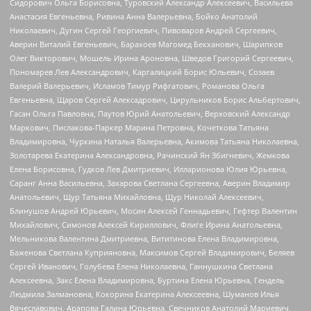
Сидорович Ольга Борисовна, Туровский Александр Алексеевич, Васильева
Анастасия Евгеньевна, Ривина Анна Валерьевна, Бойко Анатолий
Николаевич, Дугин Сергей Георгиевич, Пивоваров Андрей Сергеевич,
Аверин Виталий Евгеньевич, Барахоев Магомед Бекханович, Шарипков
Олег Викторович, Мошель Ирина Ароновна, Шведов Григорий Сергеевич,
Пономарев Лев Александрович, Каргалицкий Борис Юльевич, Созаев
Валерий Валерьевич, Исламов Тимур Рифгатович, Романова Ольга
Евгеньевна, Щаров Сергей Алексадрович, Цирульников Борис Альбертович,
Гасан Ольга Павловна, Паутов Юрий Анатольевич, Верховский Александр
Маркович, Пислакова-Паркер Марина Петровна, Кочеткова Татьяна
Владимировна, Чуркина Наталья Валерьевна, Акимова Татьяна Николаевна,
Золотарева Екатерина Александровна, Рачинский Ян Збигневич, Жемкова
Елена Борисовна, Гудков Лев Дмитриевич, Илларионова Юлия Юрьевна,
Саранг Анна Васильевна, Захарова Светлана Сергеевна, Аверин Владимир
Анатольевич, Щур Татьяна Михайловна, Щур Николай Алексеевич,
Блинушов Андрей Юрьевич, Мосин Алексей Геннадьевич, Гефтер Валентин
Михайлович, Симонов Алексей Кириллович, Флиге Ирина Анатольевна,
Мельникова Валентина Дмитриевна, Вититинова Елена Владимировна,
Баженова Светлана Куприяновна, Максимов Сергей Владимирович, Беляев
Сергей Иванович, Голубева Елена Николаевна, Ганнушкина Светлана
Алексеевна, Закс Елена Владимировна, Буртина Елена Юрьевна, Гендель
Людмила Залмановна, Кокорина Екатерина Алексеевна, Шуманов Илья
Вячеславович, Арапова Галина Юрьевна, Свечников Анатолий Мариевич,