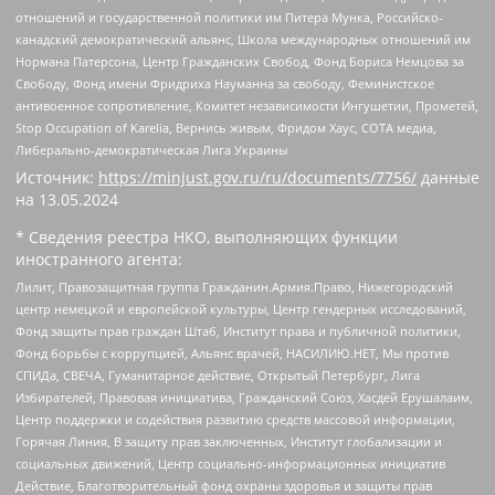
отношений и государственной политики им Питера Мунка, Российско-
канадский демократический альянс, Школа международных отношений им
Нормана Патерсона, Центр Гражданских Свобод, Фонд Бориса Немцова за
Свободу, Фонд имени Фридриха Науманна за свободу, Феминистское
антивоенное сопротивление, Комитет независимости Ингушетии, Прометей,
Stop Occupation of Karelia, Вернись живым, Фридом Хаус, СОТА медиа,
Либерально-демократическая Лига Украины
Источник:
https://minjust.gov.ru/ru/documents/7756/
данные
на
13.05.2024
* Сведения реестра НКО, выполняющих функции
иностранного агента:
Лилит, Правозащитная группа Гражданин.Армия.Право, Нижегородский
центр немецкой и европейской культуры, Центр гендерных исследований,
Фонд защиты прав граждан Штаб, Институт права и публичной политики,
Фонд борьбы с коррупцией, Альянс врачей, НАСИЛИЮ.НЕТ, Мы против
СПИДа, СВЕЧА, Гуманитарное действие, Открытый Петербург, Лига
Избирателей, Правовая инициатива, Гражданский Союз, Хасдей Ерушалаим,
Центр поддержки и содействия развитию средств массовой информации,
Горячая Линия, В защиту прав заключенных, Институт глобализации и
социальных движений, Центр социально-информационных инициатив
Действие, Благотворительный фонд охраны здоровья и защиты прав