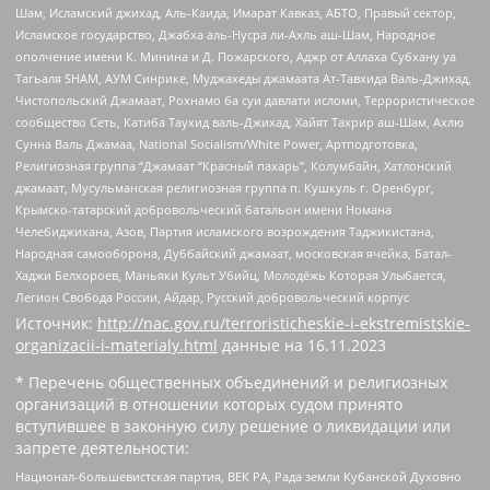
Шам, Исламский джихад, Аль-Каида, Имарат Кавказ, АБТО, Правый сектор,
Исламское государство, Джабха аль-Нусра ли-Ахль аш-Шам, Народное
ополчение имени К. Минина и Д. Пожарского, Аджр от Аллаха Субхану уа
Тагьаля SHAM, АУМ Синрике, Муджахеды джамаата Ат-Тавхида Валь-Джихад,
Чистопольский Джамаат, Рохнамо ба суи давлати исломи, Террористическое
сообщество Сеть, Катиба Таухид валь-Джихад, Хайят Тахрир аш-Шам, Ахлю
Сунна Валь Джамаа, National Socialism/White Power, Артподготовка,
Религиозная группа “Джамаат “Красный пахарь”, Колумбайн, Хатлонский
джамаат, Мусульманская религиозная группа п. Кушкуль г. Оренбург,
Крымско-татарский добровольческий батальон имени Номана
Челебиджихана, Азов, Партия исламского возрождения Таджикистана,
Народная самооборона, Дуббайский джамаат, московская ячейка, Батал-
Хаджи Белхороев, Маньяки Культ Убийц, Молодёжь Которая Улыбается,
Легион Свобода России, Айдар, Русский добровольческий корпус
Источник:
http://nac.gov.ru/terroristicheskie-i-ekstremistskie-
organizacii-i-materialy.html
данные на
16.11.2023
* Перечень общественных объединений и религиозных
организаций в отношении которых судом принято
вступившее в законную силу решение о ликвидации или
запрете деятельности:
Национал-большевистская партия, ВЕК РА, Рада земли Кубанской Духовно