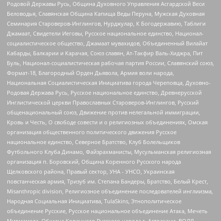
Родовой Державы Русь, Община Духовного Управления Асгардской Веси
Беловодья, Славянская Община Капища Веды Перуна, Мужская Духовная
Семинария Староверов-Инглингов, Нурджулар, К Богодержавию, Таблиги
Джамаат, Свидетели Иеговы, Русское национальное единство, Национал-
социалистическое общество, Джамаат мувахидов, Объединенный Вилайат
Кабарды, Балкарии и Карачая, Союз славян, Ат-Такфир Валь-Хиджра, Пит
Буль, Национал-социалистическая рабочая партия России, Славянский союз,
Формат-18, Благородный Орден Дьявола, Армия воли народа,
Национальная Социалистическая Инициатива города Череповца, Духовно-
Родовая Держава Русь, Русское национальное единство, Древнерусской
Инглистической церкви Православных Староверов-Инглингов, Русский
общенациональный союз, Движение против нелегальной иммиграции,
Кровь и Честь, О свободе совести и о религиозных объединениях, Омская
организация общественного политического движения Русское
национальное единство, Северное Братство, Клуб Болельщиков
Футбольного Клуба Динамо, Файзрахманисты, Мусульманская религиозная
организация п. Боровский, Община Коренного Русского народа
Щелковского района, Правый сектор, УНА - УНСО, Украинская
повстанческая армия, Тризуб им. Степана Бандеры, Братство, Белый Крест,
Misanthropic division, Религиозное объединение последователей инглиизма,
Народная Социальная Инициатива, TulaSkins, Этнополитическое
объединение Русские, Русское национальное объединение Атака, Мечеть
Мирмамеда, Община Коренного Русского народа г. Астрахани, ВОЛЯ,