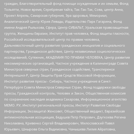
граждан, Благотворительный фонд помощи осужденным и их семьям, Фонд
Тольятти, Новое время, Серебряная тайга, Так-Так-Так, Сова, центр Анна,
Проект Апрель, Самарская губерния, Эра здоровья, Мемориал,
Аналитический Центр Юрия Левады, Издательство Парк Гагарина, Фонд
имени Андрея Рылькова, Сфера, Центр СИБАЛЬТ, Уральская правозащитная
группа, Женщины Евразии, Институт прав человека, Фонд защиты гласности,
Российский исследовательский центр по правам человека,
Дальневосточный центр развития гражданских инициатив и социального
партнерства, Гражданское действие, Центр независимых социологических
исследований, Сутяжник, АКАДЕМИЯ ПО ПРАВАМ ЧЕЛОВЕКА, Центр развития
некоммерческих организаций, Частное учреждение в Калининграде Совета
Министров северных стран, Гражданское содействие, Трансперенси
Интернешнл-Р, Центр Защиты Прав Средств Массовой Информации,
Институт развития прессы - Сибирь, Частное учреждение в Санкт-
Петербурге Совета Министров Северных Стран, Фонд поддержки свободы
прессы, Гражданский контроль, Человек и Закон, Общественная комиссия
по сохранению наследия академика Сахарова, Информационное агентство
МЕМО. РУ, Институт региональной прессы, Институт Развития Свободы
Информации, Экозащита!-Женсовет, Общественный вердикт, Евразийская
антимонопольная ассоциация, Бедушев Петр Петрович, Дзугкоева Регина
Николаевна, Кривенко Сергей Владимирович, Милославский Павел
Юрьевич, Шнырова Ольга Вадимовна, Чанышева Лилия Айратовна,