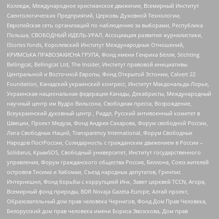
Колледж, Международное христианское движение, Всемирный Институт
Саентологических Предприятий, Церковь Духовной Технологии,
Европейская сеть организаций по наблюдению за выборами, Республика
Польша, СВОБОДНЫЙ ИДЕЛЬ-УРАЛ, Ассоциация развития журналистики,
IStories fonds, Королевский Институт Международных Отношений,
КРИМСЬКА ПРАВОЗАХИСНА ГРУПА, Фонд имени Генриха Бёлля, Stichting
Bellingcat, Bellingcat Ltd, The Insider, Институт правовой инициативы
Центральной и Восточной Европы, Фонд Открытой Эстонии, Calvert 22
Foundation, Канадский украинский конгресс, Институт Макдональда-Лорье,
Украинская национальная федерация Канады, Декабристы, Международный
научный центр им Вудро Вильсона, Свободная пресса, Возрождение,
Всеукраинский духовный центр , Риддл, Русский антивоенный комитет в
Швеции, Проект Медуза, Фонд Андрея Сахарова, Форум свободной России,
Лига Свободных Наций, Transparеncy International, Форум Свободных
Народов ПостРоссии, Солидарность с гражданским движением в России –
Solidarus, КрымSOS, Свободный университет, Институт государственного
управления, Форум гражданского общества Россия, Беллона, Союз жителей
островов Тисима и Хабомаи, Съезд народных депутатов, Гринпис
Интернешнл, Фонд борьбы с коррупцией Инк, Завет церквей TCCN, Агора,
Всемирный фонд природы, BDR Novaja Gazeta-Europe, Алтай проект,
Образовательный дом прав человека Чернигов, Фонд Дом Прав Человека,
Белорусский дом прав человека имени Бориса Звозскова, Дом прав