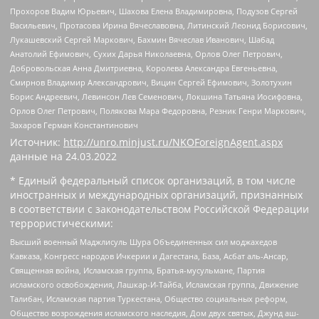
Прохоров Вадим Юрьевич, Шахова Елена Владимировна, Подузов Сергей
Васильевич, Протасова Ирина Вячеславовна, Литинский Леонид Борисович,
Лукашевский Сергей Маркович, Бахмин Вячеслав Иванович, Шабад
Анатолий Ефимович, Сухих Дарья Николаевна, Орлов Олег Петрович,
Добровольская Анна Дмитриевна, Королева Александра Евгеньевна,
Смирнов Владимир Александрович, Вицин Сергей Ефимович, Золотухин
Борис Андреевич, Левинсон Лев Семенович, Локшина Татьяна Иосифовна,
Орлов Олег Петрович, Полякова Мара Федоровна, Резник Генри Маркович,
Захаров Герман Константинович
Источник:
http://unro.minjust.ru/NKOForeignAgent.aspx
данные на
24.03.2022
* Единый федеральный список организаций, в том числе
иностранных и международных организаций, признанных
в соответствии с законодательством Российской Федерации
террористическими:
Высший военный Маджлисуль Шура Объединенных сил моджахедов
Кавказа, Конгресс народов Ичкерии и Дагестана, База, Асбат аль-Ансар,
Священная война, Исламская группа, Братья-мусульмане, Партия
исламского освобождения, Лашкар-И-Тайба, Исламская группа, Движение
Талибан, Исламская партия Туркестана, Общество социальных реформ,
Общество возрождения исламского наследия, Дом двух святых, Джунд аш-