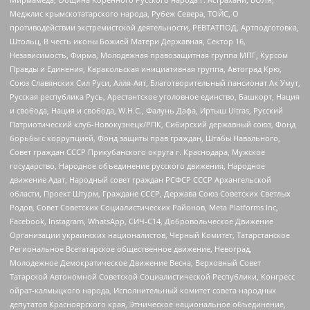
Меджлис крымскотатарского народа, Рубеж Севера, ТОЙС, О
противодействии экстремистской деятельности, РЕВТАТПОД, Артподготовка,
Штольц, В честь иконы Божией Матери Державная, Сектор 16,
Независимость, Фирма, Молодежная правозащитная группа МПГ, Курсом
Правды и Единения, Каракольская инициативная группа, Автоград Крю,
Союз Славянских Сил Руси, Алля-Аят, Благотворительный пансионат Ак Умут,
Русская республика Русь, Арестантское уголовное единство, Башкорт, Нация
и свобода, Нация и свобода, W.H.С., Фалунь Дафа, Иртыш Ultras, Русский
Патриотический клуб-Новокузнецк/РПК, Сибирский державный союз, Фонд
борьбы с коррупцией, Фонд защиты прав граждан, Штабы Навального,
Совет граждан СССР Прикубанского округа г. Краснодара, Мужское
государство, Народное объединение русского движения, Народное
движение Адат, Народный совет граждан РСФСР СССР Архангельской
области, Проект Штурм, Граждане СССР, Держава Союз Советских Светлых
Родов, Совет Советских Социалистических Районов, Meta Platforms Inc,
Facebook, Instagram, WhatsApp, СИЧ-С14, Добровольческое Движение
Организации украинских националистов, Черный Комитет, Татарстанское
Региональное Всетатарское общественное движение, Невоград,
Молодежное Демократическое Движение Весна, Верховный Совет
Татарской Автономной Советской Социалистической Республики, Конгресс
ойрат-калмыцкого народа, Исполнительный комитет совета народных
депутатов Красноярского края, Этническое национальное объединение,