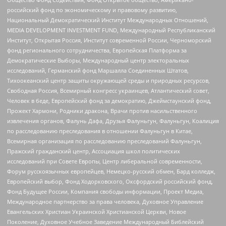
российский фонд по экономическому и правовому развитию,
Национальный Демократический Институт Международных Отношений,
MEDIA DEVELOPMENT INVESTMENT FUND, Международный Республиканский
Институт, Открытая Россия, Институт современной России, Черноморский
фонд регионального сотрудничества, Европейская Платформа за
Демократические Выборы, Международный центр электоральных
исследований, Германский фонд Маршалла Соединенных Штатов,
Тихоокеанский центр защиты окружающей среды и природных ресурсов,
Свободная Россия, Всемирный конгресс украинцев, Атлантический совет,
Человек в беде, Европейский фонд за демократию, Джеймстаунский фонд,
Прожект Хармони, Родники дракона, Врачи против насильственного
извлечения органов, Фалунь Дафа, Друзья Фалуньгун, Фалуньгун, Коалиция
по расследованию преследования в отношении Фалуньгун в Китае,
Всемирная организация по расследованию преследований Фалуньгун,
Пражский гражданский центр, Ассоциация школ политических
исследований при Совете Европы, Центр либеральной современности,
Форум русскоязычных европейцев, Немецко-русский обмен, Бард колледж,
Европейский выбор, Фонд Ходорковского, Оксфордский российский фонд,
Фонд Будущее России, Компания свободы информации, Проект Медиа,
Международное партнерство за права человека, Духовное Управление
Евангельских Христиан Украинской Христианской Церкви, Новое
Поколение, Духовное Учебное Заведение Международный Библейский