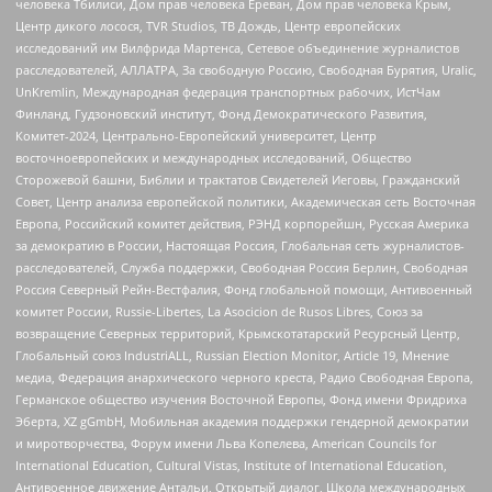
человека Тбилиси, Дом прав человека Ереван, Дом прав человека Крым,
Центр дикого лосося, TVR Studios, ТВ Дождь, Центр европейских
исследований им Вилфрида Мартенса, Сетевое объединение журналистов
расследователей, АЛЛАТРА, За свободную Россию, Свободная Бурятия, Uralic,
UnKremlin, Международная федерация транспортных рабочих, ИстЧам
Финланд, Гудзоновский институт, Фонд Демократического Развития,
Комитет-2024, Центрально-Европейский университет, Центр
восточноевропейских и международных исследований, Общество
Сторожевой башни, Библии и трактатов Свидетелей Иеговы, Гражданский
Совет, Центр анализа европейской политики, Академическая сеть Восточная
Европа, Российский комитет действия, РЭНД корпорейшн, Русская Америка
за демократию в России, Настоящая Россия, Глобальная сеть журналистов-
расследователей, Служба поддержки, Свободная Россия Берлин, Свободная
Россия Северный Рейн-Вестфалия, Фонд глобальной помощи, Антивоенный
комитет России, Russie-Libertes, La Asocicion de Rusos Libres, Союз за
возвращение Северных территорий, Крымскотатарский Ресурсный Центр,
Глобальный союз IndustriALL, Russian Election Monitor, Article 19, Мнение
медиа, Федерация анархического черного креста, Радио Свободная Европа,
Германское общество изучения Восточной Европы, Фонд имени Фридриха
Эберта, XZ gGmbH, Мобильная академия поддержки гендерной демократии
и миротворчества, Форум имени Льва Копелева, American Councils for
International Education, Cultural Vistas, Institute of International Education,
Антивоенное движение Антальи, Открытый диалог, Школа международных