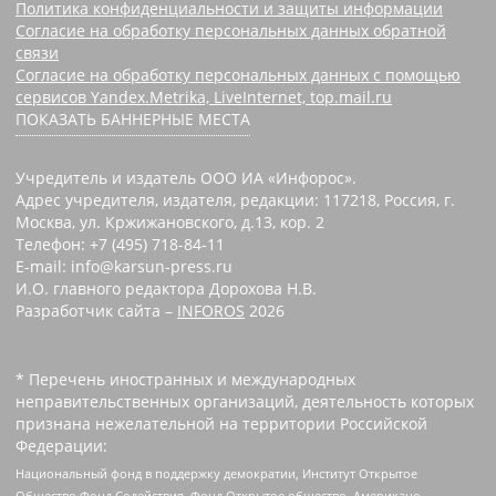
Политика конфиденциальности и защиты информации
Согласие на обработку персональных данных обратной
связи
Согласие на обработку персональных данных с помощью
сервисов Yandex.Metrika, LiveInternet, top.mail.ru
ПОКАЗАТЬ БАННЕРНЫЕ МЕСТА
Учредитель и издатель ООО ИА «Инфорос».
Адрес учредителя, издателя, редакции: 117218, Россия, г.
Москва, ул. Кржижановского, д.13, кор. 2
Телефон: +7 (495) 718-84-11
E-mail: info@karsun-press.ru
И.О. главного редактора Дорохова Н.В.
Разработчик сайта –
INFOROS
2026
* Перечень иностранных и международных
неправительственных организаций, деятельность которых
признана нежелательной на территории Российской
Федерации:
Национальный фонд в поддержку демократии, Институт Открытое
Общество Фонд Содействия, Фонд Открытое общество, Американо-