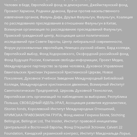
Человек в беде, Европейский фонд за демократию, Джеймстаунский фонд,
Прожект Хармони, Родники дракона, Врачи против насильственного
извлечения органов, Фалунь Дафа, Друзья Фалуньгун, Фалуньгун, Коалиция
по расследованию преследования в отношении Фалуньгун в Китае,
Всемирная организация по расследованию преследований Фалуньгун,
Пражский гражданский центр, Ассоциация школ политических
исследований при Совете Европы, Центр либеральной современности,
Форум русскоязычных европейцев, Немецко-русский обмен, Бард колледж,
Европейский выбор, Фонд Ходорковского, Оксфордский российский фонд,
Фонд Будущее России, Компания свободы информации, Проект Медиа,
Международное партнерство за права человека, Духовное Управление
Евангельских Христиан Украинской Христианской Церкви, Новое
Поколение, Духовное Учебное Заведение Международный Библейский
Колледж, Международное христианское движение, Всемирный Институт
Саентологических Предприятий, Церковь Духовной Технологии,
Европейская сеть организаций по наблюдению за выборами, Республика
Польша, СВОБОДНЫЙ ИДЕЛЬ-УРАЛ, Ассоциация развития журналистики,
IStories fonds, Королевский Институт Международных Отношений,
КРИМСЬКА ПРАВОЗАХИСНА ГРУПА, Фонд имени Генриха Бёлля, Stichting
Bellingcat, Bellingcat Ltd, The Insider, Институт правовой инициативы
Центральной и Восточной Европы, Фонд Открытой Эстонии, Calvert 22
Foundation, Канадский украинский конгресс, Институт Макдональда-Лорье,