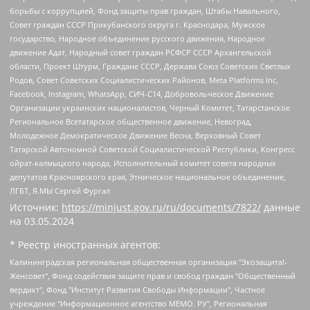
борьбы с коррупцией, Фонд защиты прав граждан, Штабы Навального,
Совет граждан СССР Прикубанского округа г. Краснодара, Мужское
государство, Народное объединение русского движения, Народное
движение Адат, Народный совет граждан РСФСР СССР Архангельской
области, Проект Штурм, Граждане СССР, Держава Союз Советских Светлых
Родов, Совет Советских Социалистических Районов, Meta Platforms Inc,
Facebook, Instagram, WhatsApp, СИЧ-С14, Добровольческое Движение
Организации украинских националистов, Черный Комитет, Татарстанское
Региональное Всетатарское общественное движение, Невоград,
Молодежное Демократическое Движение Весна, Верховный Совет
Татарской Автономной Советской Социалистической Республики, Конгресс
ойрат-калмыцкого народа, Исполнительный комитет совета народных
депутатов Красноярского края, Этническое национальное объединение,
ЛГБТ, Я.МЫ Сергей Фургал
Источник:
https://minjust.gov.ru/ru/documents/7822/
данные
на
03.05.2024
* Реестр иностранных агентов:
Калининградская региональная общественная организация "Экозащита!-Женсовет", Фонд содействия защите прав и свобод граждан "Общественный вердикт", Фонд "Институт Развития Свободы Информации", Частное учреждение "Информационное агентство МЕМО. РУ", Региональная общественная организация "Общественная комиссия по сохранению наследия академика Сахарова", Фонд поддержки свободы прессы, Санкт-Петербургская общественная правозащитная организация "Гражданский контроль", Межрегиональная общественная организация "Информационно-просветительский центр "Мемориал", Региональный Фонд "Центр Защиты Прав Средств Массовой Информации", с 05.12.2023 Фонд "Центр Защиты Прав Средств массовой информации", Региональная общественная благотворительная организация помощи беженцам и мигрантам "Гражданское содействие", Негосударственное образовательное учреждение дополнительного профессионального образования (повышение квалификации) специалистов "АКАДЕМИЯ ПО ПРАВАМ ЧЕЛОВЕКА", Свердловская региональная общественная организация "Сутяжник", Автономная некоммерческая организация "Центр независимых социологических исследований", Союз общественных объединений "Российский исследовательский центр по правам человека", Региональное общественное учреждение научно-информационный центр "МЕМОРИАЛ", Некоммерческая организация "Фонд защиты гласности", Автономная некоммерческая организация "Институт прав человека", Городская общественная организация "Екатеринбургское общество "МЕМОРИАЛ", Городская общественная организация "Рязанское историко-просветительское и правозащитное общество "Мемориал" (Рязанский Мемориал), Челябинский региональный орган общественной самодеятельности – женское общественное объединение "Женщины Евразии", Челябинский региональный орган общественной самодеятельности "Уральская правозащитная группа", Фонд содействия защите здоровья и социальной справедливости имени Андрея Рылькова, Автономная Некоммерческая Организация "Аналитический Центр Юрия Левады", Автономная некоммерческая организация социальной поддержки населения "Проект Апрель", Региональная общественная организация помощи женщинам и детям, находящимся в кризисной ситуации "Информационно-методический центр "Анна", Фонд содействия развитию массовых коммуникаций и правовому просвещению "Так-так-Так", Фонд содействия устойчивому развитию "Серебряная тайга", Свердловский региональный общественный фонд социальных проектов "Новое время", "Idel.Реалии", Кавказ.Реалии, Крым.Реалии, Телеканал Настоящее Время, Татаро-башкирская служба Радио Свобода (Azatliq Radiosi), Радио Свободная Европа/Радио Свобода (PCE/PC), "Сибирь.Реалии", "Фактограф", Благотворительный фонд помощи осужденным и их семьям, Автономная некоммерческая организация "Институт глобализации и социальных движений", Фонд "В защиту прав заключенных", Частное учреждение "Центр поддержки и содействия развитию средств массовой информации", Пензенский региональный общественный благотворительный фонд "Гражданский союз", "Север.Реалии", Некоммерческая организация Фонд "Правовая инициатива", Общество с ограниченной ответственностью "Радио Свободная Европа/Радио Свобода", Чешское информационное агентство "MEDIUM-ORIENT", Красноярская региональная общественная организация "Мы против СПИДа", Камалягин Денис Николаевич, Маркелов Сергей Евгеньевич, Пономарев Лев Александрович, Савицкая Людмила Алексеевна, Автономная некоммерческая организация "Центр по работе с проблемой насилия "НАСИЛИЮ.НЕТ", Межрегиональный профессиональный союз работников здравоохранения "Альянс врачей", Юридическое лицо, зарегистрированное в Латвийской Республике, SIA "Medusa Project" (регистрационный номер 40103797863, дата регистрации 10.06.2014), Некоммерческая организация "Фонд по борьбе с коррупцией", Автономная некоммерческая организация "Институт права и публичной политики", Баданин Роман Сергеевич, Гликин Максим Александрович, Железнова Мария Михайловна, Лукьянова Юлия Сергеевна, Маетная Елизавета Витальевна, Маняхин Петр Борисович, Чуракова Ольга Владимировна, Ярош Юлия Петровна, Юридическое лицо "The Insider SIA", зарегистрированное в Риге, Латвийская Республика (дата регистрации 26.06.2015), являющееся администратором доменного имени интернет-издания "The Insider SIA", https://theins.ru, Постернак Алексей Евгеньевич, Рубин Михаил Аркадьевич, Анин Роман Александрович, Юридическое лицо Istories fonds, зарегистрированное в Латвийской Республике (регистрационный номер 50008295751, дата регистрации 24.02.2020), Великовский Дмитрий Александрович, Долинина Ирина Николаевна, Мароховская Алеся Алексеевна, Шлейнов Роман Юрьевич, Шмагун Олеся Валентиновна, Общество с ограниченной ответственностью "Альтаир 2021", Общество с ограниченной ответственностью "Вега 2021", Общество с ограниченной ответственностью "Главный редактор 2021", Общество с ограниченной ответственностью "Ромашки монолит", Важенков Артем Валерьевич, Ивановская областная общественная организация "Центр гендерных исследований", Гурман Юрий Альбертович, Медиапроект "ОВД-Инфо", Егоров Владимир Владимирович, Жилинский Владимир Александрович, Общество с ограниченной ответственностью "ЗП", Иванова София Юрьевна, Карезина Инна Павловна, Кильтау Екатерина Викторовна, Петров Алексей Викторович, Пискунов Сергей Евгеньевич, Смирнов Сергей Сергеевич, Тихонов Михаил Сергеевич, Общество с ограниченной ответственностью "ЖУРНАЛИСТ-ИНОСТРАННЫЙ АГЕНТ", Арапова Галина Юрьевна, Вольтская Татьяна Анатольевна, Американская компания "Mason G.E.S. Anonymous Foundation" (США), являющаяся владельцем интернет-издания https://mnews.world/, Компания "Stichting Bellingcat", зарегистрированная в Нидерландах (дата регистрации 11.07.2018), Захаров Андрей Вячеславович, Клепиковская Екатерина Дмитриевна, Общество с ограниченной ответственностью "МЕМО", Перл Роман Александрович, Симонов Евгений Алексеевич, Соловьева Елена Анатольевна, Сотников Даниил Владимирович, Сурначева Елизавета Дмитриевна, Автономная некоммерческая организация по защите прав человека и информированию населения "Якутия – Наше Мнение", Общество с ограниченной ответственностью "Москоу диджитал медиа", с 26.01.2023 Общество с ограниченной ответственностью "Чайка Белые сады", Ветошкина Валерия Валерьевна, Заговора Максим Александрович, Межрегиональное общественное движение "Российская ЛГБТ - сеть", Оленичев Максим Владимирович, Павлов Иван Юрьевич, Скворцова Елена Сергеевна, Общество с ограниченной ответственностью "Как бы инагент", Кочетков Игорь Викторович, Общество с ограниченной ответственностью "Честные выборы", Еланчик Олег Александрович, Общество с ограниченной ответственностью "Нобелевский призыв", Гималова Регина Эмилевна, Григорьев Андрей Валерьевич, Григорьева Алина Александровна, Ассоциация по содействию защите прав призывников, альтернативнослужащих и военнослужащих "Правозащитная группа "Гражданин.Армия.Право", Хисамова Регина Фаритовна, Автономная некоммерческая организация по реализации социально-правовых программ "Лилит", Дальневосточное общественное движение "Маяк", Санкт-Петербургская ЛГБТ-инициативная группа "Выход", Инициативная группа ЛГБТ+ "Реверс", Алексеев Андрей Викторович, Бекбулатова Таисия Львовна, Беляев Иван Михайлович, Владыкина Елена Сергеевна, Гельман Марат Александрович, Никульшина Вероника Юрьевна, Толоконникова Надежда Андреевна, Шендерович Виктор Анатольевич, Общество с ограниченной ответственностью "Данное сообщение", Общество с ограниченной ответственностью Издательский дом "Новая глава", Айнбиндер Александра Александровна, Московский комьюнити-центр для ЛГБТ+инициатив, Благотворительный фонд развития филантропии, Deutsche Welle (Германия, Kurt-Schumacher-Strasse 3, 53113 Bonn), Борзунова Мария Михайловна, Воробьев Виктор Викторович, Голубева Анна Львовна, Константинова Алла Михайловна, Малкова Ирина Владимировна, Мурадов Мурад Абдулгалимович, Осетинская Елизавета Николаевна, Понасенков Евгений Николаевич, Ганапольский Матвей Юрьевич, Киселев Евгений Алексеевич, Борухович Ирина Григорьевна, Дремин Иван Тимофеевич, Дубровский Дмитрий Викторович, Красноярская региональная общественная организация поддержки и развития альтернативных образовательных технологий и межкультурных коммуникаций "ИНТЕРРА", Маяковская Екатерина Алексеевна, Фейгин Марк Захарович, Филимонов Андрей Викторович, Дзугкоева Регина Николаевна, Доброхотов Роман Александрович, Дудь Юрий Александрович, Елкин Сергей Владимирович, Кругликов Кирилл Игоревич, Сабунаева Мария Леонидовна, Семенов Алексей Владимирович, Шаинян Карен Багратович, Шульман Екатерина Михайловна, Асафьев Артур Валерьевич, Вахштайн Виктор Семенович, Венедиктов Алексей Алексеевич, Лушникова Екатерина Евгеньевна, Волков Леонид Михайлович, Невзоров Александр Глебович, Пархоменко Сергей Борисович, Сироткин Ярослав Николаевич, Кара-Мурза Владимир Владимирович, Баранова Наталья Владимировна, Гозман Леонид Яковлевич, Кагарлицкий Борис Юльевич, Климарев Михаил Валерьевич, Милов Владимир Станиславович, Автономная некоммерческая организация Краснодарский центр современного искусства "Типография", Моргенштерн Алишер Тагирович, Соболь Любовь Эдуардовна, Общество с ограниченной ответственностью "ЛИЗА НОРМ", Каспаров Гарри Кимович, Ходорковский Михаил Борисович, Общество с ограниченной ответственностью "Апрельские тезисы", Данилович Ирина Брониславовна, Кашин Олег Владимирович, Петров Николай Владимирович, Пивоваров Алексей Владимирович, Соколов Михаил Владимирович, Цветкова Юлия Владимировна, Чичваркин Евгений Александрович, Комитет против пыток/Команда против пыток, Общество с ограниченной ответственностью "Первый научный", Общество с ограниченной ответственностью "Вертолет и ко", Белоцерковская Вероника Борисовна, Кац Максим Евгеньевич, Лазарева Татьяна Юрьевна, Шаведдинов Руслан Табризович, Яшин Илья Валерьевич, Общество с ограниченной ответственностью "Иноагент ААВ", Алешковский Дмитрий Петрович, Альбац Евгения Марковна, Быков Дмитрий Львович, Галямина Юлия Евгеньевна, Лойко Сергей Леонидович, Мартынов Кирилл Константинович, Медведев Сергей Александрович, Крашенинников Федор Геннадиевич, Гордеева Катерина Вл