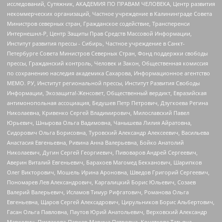
исследований, Сутяжник, АКАДЕМИЯ ПО ПРАВАМ ЧЕЛОВЕКА, Центр развития
некоммерческих организаций, Частное учреждение в Калининграде Совета
Министров северных стран, Гражданское содействие, Трансперенси
Интернешнл-Р, Центр Защиты Прав Средств Массовой Информации,
Институт развития прессы - Сибирь, Частное учреждение в Санкт-
Петербурге Совета Министров Северных Стран, Фонд поддержки свободы
прессы, Гражданский контроль, Человек и Закон, Общественная комиссия
по сохранению наследия академика Сахарова, Информационное агентство
МЕМО. РУ, Институт региональной прессы, Институт Развития Свободы
Информации, Экозащита!-Женсовет, Общественный вердикт, Евразийская
антимонопольная ассоциация, Бедушев Петр Петрович, Дзугкоева Регина
Николаевна, Кривенко Сергей Владимирович, Милославский Павел
Юрьевич, Шнырова Ольга Вадимовна, Чанышева Лилия Айратовна,
Сидорович Ольга Борисовна, Туровский Александр Алексеевич, Васильева
Анастасия Евгеньевна, Ривина Анна Валерьевна, Бойко Анатолий
Николаевич, Дугин Сергей Георгиевич, Пивоваров Андрей Сергеевич,
Аверин Виталий Евгеньевич, Барахоев Магомед Бекханович, Шарипков
Олег Викторович, Мошель Ирина Ароновна, Шведов Григорий Сергеевич,
Пономарев Лев Александрович, Каргалицкий Борис Юльевич, Созаев
Валерий Валерьевич, Исламов Тимур Рифгатович, Романова Ольга
Евгеньевна, Щаров Сергей Алексадрович, Цирульников Борис Альбертович,
Гасан Ольга Павловна, Паутов Юрий Анатольевич, Верховский Александр
Маркович, Пислакова-Паркер Марина Петровна, Кочеткова Татьяна