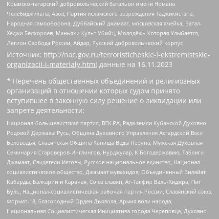
Крымско-татарский добровольческий батальон имени Номана
Челебиджихана, Азов, Партия исламского возрождения Таджикистана,
Народная самооборона, Дуббайский джамаат, московская ячейка, Батал-
Хаджи Белхороев, Маньяки Культ Убийц, Молодёжь Которая Улыбается,
Легион Свобода России, Айдар, Русский добровольческий корпус
Источник:
http://nac.gov.ru/terroristicheskie-i-ekstremistskie-
organizacii-i-materialy.html
данные на
16.11.2023
* Перечень общественных объединений и религиозных
организаций в отношении которых судом принято
вступившее в законную силу решение о ликвидации или
запрете деятельности:
Национал-большевистская партия, ВЕК РА, Рада земли Кубанской Духовно
Родовой Державы Русь, Община Духовного Управления Асгардской Веси
Беловодья, Славянская Община Капища Веды Перуна, Мужская Духовная
Семинария Староверов-Инглингов, Нурджулар, К Богодержавию, Таблиги
Джамаат, Свидетели Иеговы, Русское национальное единство, Национал-
социалистическое общество, Джамаат мувахидов, Объединенный Вилайат
Кабарды, Балкарии и Карачая, Союз славян, Ат-Такфир Валь-Хиджра, Пит
Буль, Национал-социалистическая рабочая партия России, Славянский союз,
Формат-18, Благородный Орден Дьявола, Армия воли народа,
Национальная Социалистическая Инициатива города Череповца, Духовно-