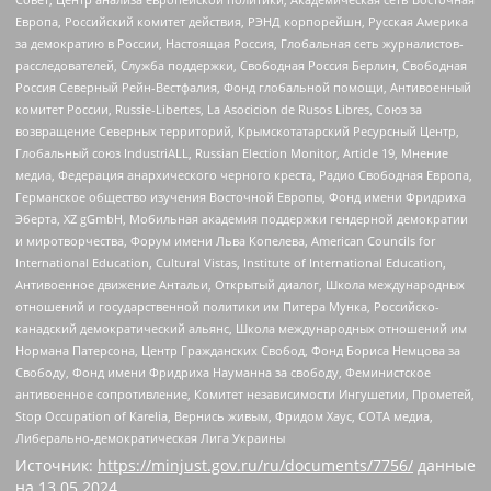
Европа, Российский комитет действия, РЭНД корпорейшн, Русская Америка
за демократию в России, Настоящая Россия, Глобальная сеть журналистов-
расследователей, Служба поддержки, Свободная Россия Берлин, Свободная
Россия Северный Рейн-Вестфалия, Фонд глобальной помощи, Антивоенный
комитет России, Russie-Libertes, La Asocicion de Rusos Libres, Союз за
возвращение Северных территорий, Крымскотатарский Ресурсный Центр,
Глобальный союз IndustriALL, Russian Election Monitor, Article 19, Мнение
медиа, Федерация анархического черного креста, Радио Свободная Европа,
Германское общество изучения Восточной Европы, Фонд имени Фридриха
Эберта, XZ gGmbH, Мобильная академия поддержки гендерной демократии
и миротворчества, Форум имени Льва Копелева, American Councils for
International Education, Cultural Vistas, Institute of International Education,
Антивоенное движение Антальи, Открытый диалог, Школа международных
отношений и государственной политики им Питера Мунка, Российско-
канадский демократический альянс, Школа международных отношений им
Нормана Патерсона, Центр Гражданских Свобод, Фонд Бориса Немцова за
Свободу, Фонд имени Фридриха Науманна за свободу, Феминистское
антивоенное сопротивление, Комитет независимости Ингушетии, Прометей,
Stop Occupation of Karelia, Вернись живым, Фридом Хаус, СОТА медиа,
Либерально-демократическая Лига Украины
Источник:
https://minjust.gov.ru/ru/documents/7756/
данные
на
13.05.2024