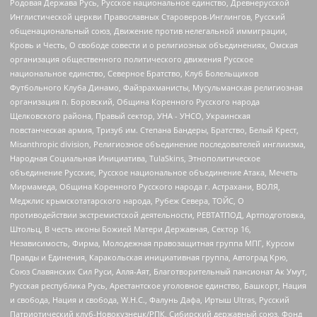
Родовая Держава Русь, Русское национальное единство, Древнерусской
Инглистической церкви Православных Староверов-Инглингов, Русский
общенациональный союз, Движение против нелегальной иммиграции,
Кровь и Честь, О свободе совести и о религиозных объединениях, Омская
организация общественного политического движения Русское
национальное единство, Северное Братство, Клуб Болельщиков
Футбольного Клуба Динамо, Файзрахманисты, Мусульманская религиозная
организация п. Боровский, Община Коренного Русского народа
Щелковского района, Правый сектор, УНА - УНСО, Украинская
повстанческая армия, Тризуб им. Степана Бандеры, Братство, Белый Крест,
Misanthropic division, Религиозное объединение последователей инглиизма,
Народная Социальная Инициатива, TulaSkins, Этнополитическое
объединение Русские, Русское национальное объединение Атака, Мечеть
Мирмамеда, Община Коренного Русского народа г. Астрахани, ВОЛЯ,
Меджлис крымскотатарского народа, Рубеж Севера, ТОЙС, О
противодействии экстремистской деятельности, РЕВТАТПОД, Артподготовка,
Штольц, В честь иконы Божией Матери Державная, Сектор 16,
Независимость, Фирма, Молодежная правозащитная группа МПГ, Курсом
Правды и Единения, Каракольская инициативная группа, Автоград Крю,
Союз Славянских Сил Руси, Алля-Аят, Благотворительный пансионат Ак Умут,
Русская республика Русь, Арестантское уголовное единство, Башкорт, Нация
и свобода, Нация и свобода, W.H.С., Фалунь Дафа, Иртыш Ultras, Русский
Патриотический клуб-Новокузнецк/РПК, Сибирский державный союз, Фонд