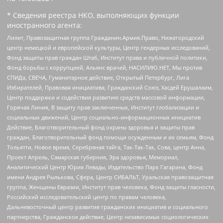
* Сведения реестра НКО, выполняющих функции
иностранного агента:
Лилит, Правозащитная группа Гражданин.Армия.Право, Нижегородский
центр немецкой и европейской культуры, Центр гендерных исследований,
Фонд защиты прав граждан Штаб, Институт права и публичной политики,
Фонд борьбы с коррупцией, Альянс врачей, НАСИЛИЮ.НЕТ, Мы против
СПИДа, СВЕЧА, Гуманитарное действие, Открытый Петербург, Лига
Избирателей, Правовая инициатива, Гражданский Союз, Хасдей Ерушалаим,
Центр поддержки и содействия развитию средств массовой информации,
Горячая Линия, В защиту прав заключенных, Институт глобализации и
социальных движений, Центр социально-информационных инициатив
Действие, Благотворительный фонд охраны здоровья и защиты прав
граждан, Благотворительный фонд помощи осужденным и их семьям, Фонд
Тольятти, Новое время, Серебряная тайга, Так-Так-Так, Сова, центр Анна,
Проект Апрель, Самарская губерния, Эра здоровья, Мемориал,
Аналитический Центр Юрия Левады, Издательство Парк Гагарина, Фонд
имени Андрея Рылькова, Сфера, Центр СИБАЛЬТ, Уральская правозащитная
группа, Женщины Евразии, Институт прав человека, Фонд защиты гласности,
Российский исследовательский центр по правам человека,
Дальневосточный центр развития гражданских инициатив и социального
партнерства, Гражданское действие, Центр независимых социологических