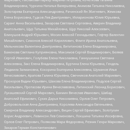
Владимировна, Чуркина Наталья Валерьевна, Акимова Татьяна Николаевна,
Золотарева Екатерина Александровна, Рачинский Ян Збигневич, Жемкова
Елена Борисовна, Гудков Лев Дмитриевич, Илларионова Юлия Юрьевна,
Саранг Анна Васильевна, Захарова Светлана Сергеевна, Аверин Владимир
Анатольевич, Щур Татьяна Михайловна, Щур Николай Алексеевич,
Блинушов Андрей Юрьевич, Мосин Алексей Геннадьевич, Гефтер Валентин
Михайлович, Симонов Алексей Кириллович, Флиге Ирина Анатольевна,
Мельникова Валентина Дмитриевна, Вититинова Елена Владимировна,
Баженова Светлана Куприяновна, Максимов Сергей Владимирович, Беляев
Сергей Иванович, Голубева Елена Николаевна, Ганнушкина Светлана
Алексеевна, Закс Елена Владимировна, Буртина Елена Юрьевна, Гендель
Людмила Залмановна, Кокорина Екатерина Алексеевна, Шуманов Илья
Вячеславович, Арапова Галина Юрьевна, Свечников Анатолий Мариевич,
Прохоров Вадим Юрьевич, Шахова Елена Владимировна, Подузов Сергей
Васильевич, Протасова Ирина Вячеславовна, Литинский Леонид Борисович,
Лукашевский Сергей Маркович, Бахмин Вячеслав Иванович, Шабад
Анатолий Ефимович, Сухих Дарья Николаевна, Орлов Олег Петрович,
Добровольская Анна Дмитриевна, Королева Александра Евгеньевна,
Смирнов Владимир Александрович, Вицин Сергей Ефимович, Золотухин
Борис Андреевич, Левинсон Лев Семенович, Локшина Татьяна Иосифовна,
Орлов Олег Петрович, Полякова Мара Федоровна, Резник Генри Маркович,
Захаров Герман Константинович