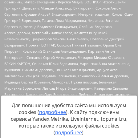
Для повышения удобства сайта мы используем
cookies (
подробнее
). К сайту подключены
сервисы Yandex.Metrika, LiveInternet, top.mail.ru,
Источник:
https://minjust.gov.ru/uploaded/files/reestr-
которые также используют файлы cookies
inostrannyih-agentov-22-03-2024.pdf
данные на
22.03.2024
(
подробнее
).