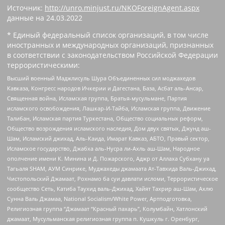
Источник:
http://unro.minjust.ru/NKOForeignAgent.aspx
данные на
24.03.2022
* Единый федеральный список организаций, в том числе
иностранных и международных организаций, признанных
в соответствии с законодательством Российской Федерации
террористическими:
Высший военный Маджлисуль Шура Объединенных сил моджахедов
Кавказа, Конгресс народов Ичкерии и Дагестана, База, Асбат аль-Ансар,
Священная война, Исламская группа, Братья-мусульмане, Партия
исламского освобождения, Лашкар-И-Тайба, Исламская группа, Движение
Талибан, Исламская партия Туркестана, Общество социальных реформ,
Общество возрождения исламского наследия, Дом двух святых, Джунд аш-
Шам, Исламский джихад, Аль-Каида, Имарат Кавказ, АБТО, Правый сектор,
Исламское государство, Джабха аль-Нусра ли-Ахль аш-Шам, Народное
ополчение имени К. Минина и Д. Пожарского, Аджр от Аллаха Субхану уа
Тагьаля SHAM, АУМ Синрике, Муджахеды джамаата Ат-Тавхида Валь-Джихад,
Чистопольский Джамаат, Рохнамо ба суи давлати исломи, Террористическое
сообщество Сеть, Катиба Таухид валь-Джихад, Хайят Тахрир аш-Шам, Ахлю
Сунна Валь Джамаа, National Socialism/White Power, Артподготовка,
Религиозная группа “Джамаат “Красный пахарь”, Колумбайн, Хатлонский
джамаат, Мусульманская религиозная группа п. Кушкуль г. Оренбург,