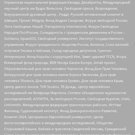
Украинская национальная федерация Канады, Декабристы, Международный
научный центр им Вудро Вильсона, Свободная пресса, Возрождение,
Всеукраинский духовный центр , Риддл, Русский антивоенный комитет в
Швеции, Проект Медуза, Фонд Андрея Сахарова, Форум свободной России,
Лига Свободных Наций, Transparеncy International, Форум Свободных
Народов ПостРоссии, Солидарность с гражданским движением в России –
Solidarus, КрымSOS, Свободный университет, Институт государственного
управления, Форум гражданского общества Россия, Беллона, Союз жителей
островов Тисима и Хабомаи, Съезд народных депутатов, Гринпис
Интернешнл, Фонд борьбы с коррупцией Инк, Завет церквей TCCN, Агора,
Всемирный фонд природы, BDR Novaja Gazeta-Europe, Алтай проект,
Образовательный дом прав человека Чернигов, Фонд Дом Прав Человека,
Белорусский дом прав человека имени Бориса Звозскова, Дом прав
человека Тбилиси, Дом прав человека Ереван, Дом прав человека Крым,
Центр дикого лосося, TVR Studios, ТВ Дождь, Центр европейских
исследований им Вилфрида Мартенса, Сетевое объединение журналистов
расследователей, АЛЛАТРА, За свободную Россию, Свободная Бурятия, Uralic,
UnKremlin, Международная федерация транспортных рабочих, ИстЧам
Финланд, Гудзоновский институт, Фонд Демократического Развития,
Комитет-2024, Центрально-Европейский университет, Центр
восточноевропейских и международных исследований, Общество
Сторожевой башни, Библии и трактатов Свидетелей Иеговы, Гражданский
Совет, Центр анализа европейской политики, Академическая сеть Восточная