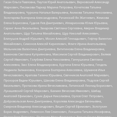
Гасан Ольга Павловна, Паутов Юрий Анатольевич, Верховский Александр
Маркович, Пислакова-Паркер Марина Петровна, Кочеткова Татьяна
Владимировна, Чуркина Наталья Валерьевна, Акимова Татьяна Николаевна,
Золотарева Екатерина Александровна, Рачинский Ян Збигневич, Жемкова
Елена Борисовна, Гудков Лев Дмитриевич, Илларионова Юлия Юрьевна,
Саранг Анна Васильевна, Захарова Светлана Сергеевна, Аверин Владимир
Анатольевич, Щур Татьяна Михайловна, Щур Николай Алексеевич,
Блинушов Андрей Юрьевич, Мосин Алексей Геннадьевич, Гефтер Валентин
Михайлович, Симонов Алексей Кириллович, Флиге Ирина Анатольевна,
Мельникова Валентина Дмитриевна, Вититинова Елена Владимировна,
Баженова Светлана Куприяновна, Максимов Сергей Владимирович, Беляев
Сергей Иванович, Голубева Елена Николаевна, Ганнушкина Светлана
Алексеевна, Закс Елена Владимировна, Буртина Елена Юрьевна, Гендель
Людмила Залмановна, Кокорина Екатерина Алексеевна, Шуманов Илья
Вячеславович, Арапова Галина Юрьевна, Свечников Анатолий Мариевич,
Прохоров Вадим Юрьевич, Шахова Елена Владимировна, Подузов Сергей
Васильевич, Протасова Ирина Вячеславовна, Литинский Леонид Борисович,
Лукашевский Сергей Маркович, Бахмин Вячеслав Иванович, Шабад
Анатолий Ефимович, Сухих Дарья Николаевна, Орлов Олег Петрович,
Добровольская Анна Дмитриевна, Королева Александра Евгеньевна,
Смирнов Владимир Александрович, Вицин Сергей Ефимович, Золотухин
Борис Андреевич, Левинсон Лев Семенович, Локшина Татьяна Иосифовна,
Орлов Олег Петрович, Полякова Мара Федоровна, Резник Генри Маркович,