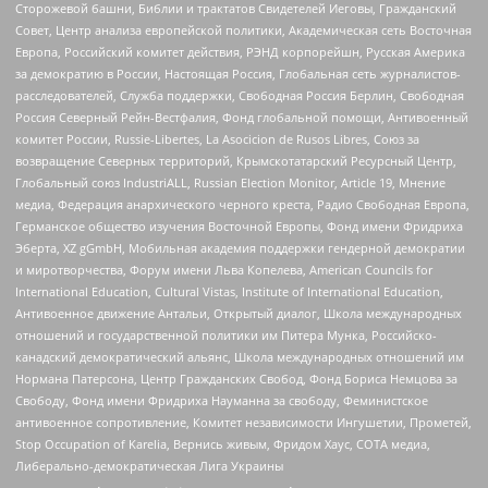
Сторожевой башни, Библии и трактатов Свидетелей Иеговы, Гражданский
Совет, Центр анализа европейской политики, Академическая сеть Восточная
Европа, Российский комитет действия, РЭНД корпорейшн, Русская Америка
за демократию в России, Настоящая Россия, Глобальная сеть журналистов-
расследователей, Служба поддержки, Свободная Россия Берлин, Свободная
Россия Северный Рейн-Вестфалия, Фонд глобальной помощи, Антивоенный
комитет России, Russie-Libertes, La Asocicion de Rusos Libres, Союз за
возвращение Северных территорий, Крымскотатарский Ресурсный Центр,
Глобальный союз IndustriALL, Russian Election Monitor, Article 19, Мнение
медиа, Федерация анархического черного креста, Радио Свободная Европа,
Германское общество изучения Восточной Европы, Фонд имени Фридриха
Эберта, XZ gGmbH, Мобильная академия поддержки гендерной демократии
и миротворчества, Форум имени Льва Копелева, American Councils for
International Education, Cultural Vistas, Institute of International Education,
Антивоенное движение Антальи, Открытый диалог, Школа международных
отношений и государственной политики им Питера Мунка, Российско-
канадский демократический альянс, Школа международных отношений им
Нормана Патерсона, Центр Гражданских Свобод, Фонд Бориса Немцова за
Свободу, Фонд имени Фридриха Науманна за свободу, Феминистское
антивоенное сопротивление, Комитет независимости Ингушетии, Прометей,
Stop Occupation of Karelia, Вернись живым, Фридом Хаус, СОТА медиа,
Либерально-демократическая Лига Украины