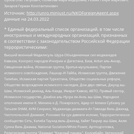
Захаров Герман Константинович
Источник:
http://unro.minjust.ru/NKOForeignAgent.aspx
данные на
24.03.2022
* Единый федеральный список организаций, в том числе
иностранных и международных организаций, признанных
в соответствии с законодательством Российской Федерации
террористическими:
Высший военный Маджлисуль Шура Объединенных сил моджахедов
Кавказа, Конгресс народов Ичкерии и Дагестана, База, Асбат аль-Ансар,
Священная война, Исламская группа, Братья-мусульмане, Партия
исламского освобождения, Лашкар-И-Тайба, Исламская группа, Движение
Талибан, Исламская партия Туркестана, Общество социальных реформ,
Общество возрождения исламского наследия, Дом двух святых, Джунд аш-
Шам, Исламский джихад, Аль-Каида, Имарат Кавказ, АБТО, Правый сектор,
Исламское государство, Джабха аль-Нусра ли-Ахль аш-Шам, Народное
ополчение имени К. Минина и Д. Пожарского, Аджр от Аллаха Субхану уа
Тагьаля SHAM, АУМ Синрике, Муджахеды джамаата Ат-Тавхида Валь-Джихад,
Чистопольский Джамаат, Рохнамо ба суи давлати исломи, Террористическое
сообщество Сеть, Катиба Таухид валь-Джихад, Хайят Тахрир аш-Шам, Ахлю
Сунна Валь Джамаа, National Socialism/White Power, Артподготовка,
Религиозная группа “Джамаат “Красный пахарь”, Колумбайн, Хатлонский