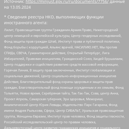
Источник:
https://minjust.gov.ru/ru/documents/7756/
данные
на
13.05.2024
* Сведения реестра НКО, выполняющих функции
иностранного агента:
Лилит, Правозащитная группа Гражданин.Армия.Право, Нижегородский
центр немецкой и европейской культуры, Центр гендерных исследований,
Фонд защиты прав граждан Штаб, Институт права и публичной политики,
Фонд борьбы с коррупцией, Альянс врачей, НАСИЛИЮ.НЕТ, Мы против
СПИДа, СВЕЧА, Гуманитарное действие, Открытый Петербург, Лига
Избирателей, Правовая инициатива, Гражданский Союз, Хасдей Ерушалаим,
Центр поддержки и содействия развитию средств массовой информации,
Горячая Линия, В защиту прав заключенных, Институт глобализации и
социальных движений, Центр социально-информационных инициатив
Действие, Благотворительный фонд охраны здоровья и защиты прав
граждан, Благотворительный фонд помощи осужденным и их семьям, Фонд
Тольятти, Новое время, Серебряная тайга, Так-Так-Так, Сова, центр Анна,
Проект Апрель, Самарская губерния, Эра здоровья, Мемориал,
Аналитический Центр Юрия Левады, Издательство Парк Гагарина, Фонд
имени Андрея Рылькова, Сфера, Центр СИБАЛЬТ, Уральская правозащитная
группа, Женщины Евразии, Институт прав человека, Фонд защиты гласности,
Российский исследовательский центр по правам человека,
Дальневосточный центр развития гражданских инициатив и социального