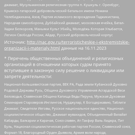
джамаат, Мусульманская религиозная группа п. Кушкуль г. Оренбург,
Крымско-татарский добровольческий батальон имени Номана
Челебиджихана, Азов, Партия исламского возрождения Таджикистана,
Народная самооборона, Дуббайский джамаат, московская ячейка, Батал-
Хаджи Белхороев, Маньяки Культ Убийц, Молодёжь Которая Улыбается,
Легион Свобода России, Айдар, Русский добровольческий корпус
Источник:
http://nac.gov.ru/terroristicheskie-i-ekstremistskie-
organizacii-i-materialy.html
данные на
16.11.2023
* Перечень общественных объединений и религиозных
организаций в отношении которых судом принято
вступившее в законную силу решение о ликвидации или
запрете деятельности:
Национал-большевистская партия, ВЕК РА, Рада земли Кубанской Духовно
Родовой Державы Русь, Община Духовного Управления Асгардской Веси
Беловодья, Славянская Община Капища Веды Перуна, Мужская Духовная
Семинария Староверов-Инглингов, Нурджулар, К Богодержавию, Таблиги
Джамаат, Свидетели Иеговы, Русское национальное единство, Национал-
социалистическое общество, Джамаат мувахидов, Объединенный Вилайат
Кабарды, Балкарии и Карачая, Союз славян, Ат-Такфир Валь-Хиджра, Пит
Буль, Национал-социалистическая рабочая партия России, Славянский союз,
Формат-18, Благородный Орден Дьявола, Армия воли народа,