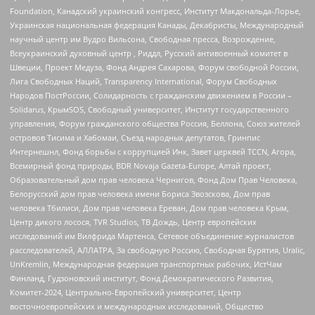
Foundation, Канадский украинский конгресс, Институт Макдональда-Лорье,
Украинская национальная федерация Канады, Декабристы, Международный
научный центр им Вудро Вильсона, Свободная пресса, Возрождение,
Всеукраинский духовный центр , Риддл, Русский антивоенный комитет в
Швеции, Проект Медуза, Фонд Андрея Сахарова, Форум свободной России,
Лига Свободных Наций, Transparеncy International, Форум Свободных
Народов ПостРоссии, Солидарность с гражданским движением в России –
Solidarus, КрымSOS, Свободный университет, Институт государственного
управления, Форум гражданского общества Россия, Беллона, Союз жителей
островов Тисима и Хабомаи, Съезд народных депутатов, Гринпис
Интернешнл, Фонд борьбы с коррупцией Инк, Завет церквей TCCN, Агора,
Всемирный фонд природы, BDR Novaja Gazeta-Europe, Алтай проект,
Образовательный дом прав человека Чернигов, Фонд Дом Прав Человека,
Белорусский дом прав человека имени Бориса Звозскова, Дом прав
человека Тбилиси, Дом прав человека Ереван, Дом прав человека Крым,
Центр дикого лосося, TVR Studios, ТВ Дождь, Центр европейских
исследований им Вилфрида Мартенса, Сетевое объединение журналистов
расследователей, АЛЛАТРА, За свободную Россию, Свободная Бурятия, Uralic,
UnKremlin, Международная федерация транспортных рабочих, ИстЧам
Финланд, Гудзоновский институт, Фонд Демократического Развития,
Комитет-2024, Центрально-Европейский университет, Центр
восточноевропейских и международных исследований, Общество