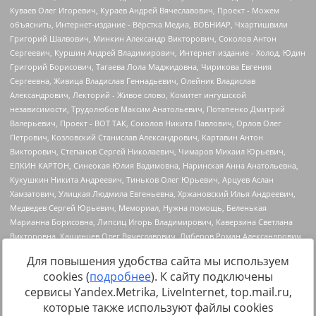
Для повышения удобства сайта мы используем
cookies (
подробнее
). К сайту подключены
сервисы Yandex.Metrika, LiveInternet, top.mail.ru,
Источник:
https://minjust.gov.ru/uploaded/files/reestr-
которые также используют файлы cookies
inostrannyih-agentov-22-03-2024.pdf
данные на
22.03.2024