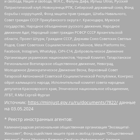
и свобода, Нация и свобода, W.H.С., Фалунь Дафа, Иртыш Ultras, Русский
Патриотический клуб-Новокузнецк/РПК, Сибирский державный союз, Фонд
борьбы с коррупцией, Фонд защиты прав граждан, Штабы Навального,
Совет граждан СССР Прикубанского округа г. Краснодара, Мужское
государство, Народное объединение русского движения, Народное
движение Адат, Народный совет граждан РСФСР СССР Архангельской
области, Проект Штурм, Граждане СССР, Держава Союз Советских Светлых
Родов, Совет Советских Социалистических Районов, Meta Platforms Inc,
Facebook, Instagram, WhatsApp, СИЧ-С14, Добровольческое Движение
Организации украинских националистов, Черный Комитет, Татарстанское
Региональное Всетатарское общественное движение, Невоград,
Молодежное Демократическое Движение Весна, Верховный Совет
Татарской Автономной Советской Социалистической Республики, Конгресс
ойрат-калмыцкого народа, Исполнительный комитет совета народных
депутатов Красноярского края, Этническое национальное объединение,
ЛГБТ, Я.МЫ Сергей Фургал
Источник:
https://minjust.gov.ru/ru/documents/7822/
данные
на
03.05.2024
* Реестр иностранных агентов:
Калининградская региональная общественная организация "Экозащита!-Женсовет", Фонд содействия защите прав и свобод граждан "Общественный вердикт", Фонд "Институт Развития Свободы Информации", Частное учреждение "Информационное агентство МЕМО. РУ", Региональная общественная организация "Общественная комиссия по сохранению наследия академика Сахарова", Фонд поддержки свободы прессы, Санкт-Петербургская общественная правозащитная организация "Гражданский контроль", Межрегиональная общественная организация "Информационно-просветительский центр "Мемориал", Региональный Фонд "Центр Защиты Прав Средств Массовой Информации", с 05.12.2023 Фонд "Центр Защиты Прав Средств массовой информации", Региональная общественная благотворительная организация помощи беженцам и мигрантам "Гражданское содействие", Негосударственное образовательное учреждение дополнительного профессионального образования (повышение квалификации) специалистов "АКАДЕМИЯ ПО ПРАВАМ ЧЕЛОВЕКА", Свердловская региональная общественная организация "Сутяжник", Автономная некоммерческая организация "Центр независимых социологических исследований", Союз общественных объединений "Российский исследовательский центр по правам человека", Региональное общественное учреждение научно-информационный центр "МЕМОРИАЛ", Некоммерческая организация "Фонд защиты гласности", Автономная некоммерческая организация "Институт прав человека", Городская общественная организация "Екатеринбургское общество "МЕМОРИАЛ", Городская общественная организация "Рязанское историко-просветительское и правозащитное общество "Мемориал" (Рязанский Мемориал), Челябинский региональный орган общественной самодеятельности – женское общественное объединение "Женщины Евразии", Челябинский региональный орган общественной самодеятельности "Уральская правозащитная группа", Фонд содействия защите здоровья и социальной справедливости имени Андрея Рылькова, Автономная Некоммерческая Организация "Аналитический Центр Юрия Левады", Автономная некоммерческая организация социальной поддержки населения "Проект Апрель", Региональная общественная организация помощи женщинам и детям, находящимся в кризисной ситуации "Информационно-методический центр "Анна", Фонд содействия развитию массовых коммуникаций и правовому просвещению "Так-так-Так", Фонд содействия устойчивому развитию "Серебряная тайга", Свердловский региональный общественный фонд социальных проектов "Новое время", "Idel.Реалии", Кавказ.Реалии, Крым.Реалии, Телеканал Настоящее Время, Татаро-башкирская служба Радио Свобода (Azatliq Radiosi), Радио Свободная Европа/Радио Свобода (PCE/PC), "Сибирь.Реалии", "Фактограф", Благотворительный фонд помощи осужденным и их семьям, Автономная некоммерческая организация "Институт глобализации и социальных движений", Фонд "В защиту прав заключенных", Частное учреждение "Центр поддержки и содействия развитию средств массовой информации", Пензенский региональный общественный благотворительный фонд "Гражданский союз", "Север.Реалии", Некоммерческая организация Фонд "Правовая инициатива", Общество с ограниченной ответственностью "Радио Свободная Европа/Радио Свобода", Чешское информационное агентство "MEDIUM-ORIENT", Красноярская региональная общественная организация "Мы против СПИДа", Камалягин Денис Николаевич, Маркелов Сергей Евгеньевич, Пономарев Лев Александрович, Савицкая Людмила Алексеевна, Автономная некоммерческая организация "Центр по работе с проблемой насилия "НАСИЛИЮ.НЕТ", Межрегиональный профессиональный союз работников здравоохранения "Альянс врачей", Юридическое лицо, зарегистрированное в Латвийской Республике, SIA "Medusa Project" (регистрационный номер 40103797863, дата регистрации 10.06.2014), Некоммерческая организация "Фонд по борьбе с коррупцией", Автономная некоммерческая организация "Институт права и публичной политики", Баданин Роман Сергеевич, Гликин Максим Александрович, Железнова Мария Михайловна, Лукьянова Юлия Сергеевна, Маетная Елизавета Витальевна, Маняхин Петр Борисович, Чуракова Ольга Владимировна, Ярош Юлия Петровна, Юридическое лицо "The Insider SIA", зарегистрированное в Риге, Латвийская Республика (дата регистрации 26.06.2015), являющееся администратором доменного имени интернет-издания "The Insider SIA", https://theins.ru, Постернак Алексей Евгеньевич, Рубин Михаил Аркадьевич, Анин Роман Александрович, Юридическое лицо Istories fonds, зарегистрированное в Латвийской Республике (регистрационный номер 50008295751, дата регистрации 24.02.2020), Великовский Дмитрий Александрович, Долинина Ирина Николаевна, Мароховская Алеся Алексеевна, Шлейнов Роман Юрьевич, Шмагун Олеся Валентиновна, Общество с ограниченной ответственностью "Альтаир 2021", Общество с ограниченной ответственностью "Вега 2021", Общество с ограниченной ответственностью "Главный редактор 2021", Общество с ограниченной ответственностью "Ромашки монолит", Важенков Артем Валерьевич, Ивановская областная общественная организация "Центр гендерных исследований", Гурман Юрий Альбертович, Медиапроект "ОВД-Инфо", Егоров Владимир Владимирович, Жилинский Владимир Александрович, Общество с ограниченной ответственностью "ЗП", Иванова София Юрьевна, Карезина Инна Павловна, Кильтау Екатерина Викторовна, Петров Алексей Викторович, Пискунов Сергей Евгеньевич, Смирнов Сергей Сергеевич, Тихонов Михаил Сергеевич, Общество с ограниченной ответственностью "ЖУРНАЛИСТ-ИНОСТРАННЫЙ АГЕНТ", Арапова Галина Юрьевна, Вольтская Татьяна Анатольевна, Американская компания "Mason G.E.S. Anonymous Foundation" (США), являющаяся владельцем интернет-издания https://mnews.world/, Компания "Stichting Bellingcat", зарегистрированная в Нидерландах (дата регистрации 11.07.2018), Захаров Андрей Вячеславович, Клепиковская Екатерина Дмитриевна, Общество с ограниченной ответственностью "МЕМО", Перл Роман Александрович, Симонов Евгений Алексеевич, Соловьева Елена Анатольевна, Сотников Даниил Владимирович, Сурначева Елизавета Дмитриевна, Автономная некоммерческая организация по защите прав человека и информированию населения "Якутия – Наше Мнение", Общество с ограниченной ответственностью "Москоу диджитал медиа", с 26.01.2023 Общество с ограниченной ответственностью "Чайка Белые сады", Ветошкина Валерия Валерьевна, Заговора Максим Александрович, Межрегиональное общественное движение "Российская ЛГБТ - сеть", Оленичев Максим Владимирович, Павлов Иван Юрьевич, Скворцова Елена Сергеевна, Общество с ограниченной ответственностью "Как бы инагент", Кочетков Игорь Викторович, Общество с ограниченной ответственностью "Честные выборы", Еланчик Олег Александрович, Общество с ограниченной ответственностью "Нобелевский призыв", Гималова Регина Эмилевна, Григорьев Андрей Валерьевич, Григорьева Алина Александровна, Ассоциация по содействию защите прав призывников, альтернативнослужащих и военнослужащих "Правозащитная группа "Гражданин.Армия.Право", Хисамова Регина Фаритовна, Автономная некоммерческая организация по реализации социально-правовых программ "Лилит", Дальневосточное общественное движение "Маяк", Санкт-Петербургская ЛГБТ-инициативная группа "Выход", Инициативная группа ЛГБТ+ "Реверс", Алексеев Андрей Викторович, Бекбулатова Таисия Львовна, Беляев Иван Михайлович, Владыкина Елена Сергеевна, Гельман Марат Александрович, Никульшина Вероника Юрьевна, Толоконникова Надежда Андреевна, Шендерович Виктор Анатольевич, Общество с ограниченной ответственностью "Данное сообщение", Общество с ограниченной ответственностью Издательский дом "Новая глава", Айнбиндер Александра Александровна, Московский комьюнити-центр для ЛГБТ+инициатив, Благотворительный фонд развития филантропии, Deutsche Welle (Германия, Kurt-Schumacher-Strasse 3, 53113 Bonn), Борзунова Мария Михайловна, Воробьев Виктор Викторович, Голубева Анна Львовна, Константинова Алла Михайловна, Малкова Ирина Владимировна, Мурадов Мурад Абдулгалимович, Осетинская Елизавета Николаевна, Понасенков Евгений Николаевич, Ганапольский Матвей Юрьевич, Киселев Евгений Алексеевич, Борухович Ирина Григорьевна, Дремин Иван Тимофеевич, Дубровский Дмитрий Викторович, Красноярская региональная общественная организация поддержки и развития альтернативных образовательных технологий и межкультурных коммуникаций "ИНТЕРРА", Маяковская Екатерина Алексеевна, Фейгин Марк Захарович, Филимонов Андрей Викторович, Дзугкоева Регина Николаевна, Доброхотов Роман Александрович, Дудь Юрий Александрович, Елкин Сергей Владимирович, Кругликов Кирилл Игоревич, Сабунаева Мария Леонидовна, Семенов Алексей Владимирович, Шаинян Карен Багратович, Шульман Екатерина Михайловна, Асафьев Артур Валерьевич, Вахштайн Виктор Семенович, Венедиктов Алексей Алексеевич, Лушникова Екатерина Евгеньевна, Волков Леонид Михайлович, Невзоров Александр Глебович, Пархоменко Сергей Борисович, Сироткин Ярослав Николаевич, Кара-Мурза Владимир Владимирович, Баранова Наталья Владимировна, Гозман Леонид Яковлевич, Кагарлицкий Борис Юльевич, Климарев Михаил Валерьевич, Милов Владимир Станиславович, Автономная некоммерческая организация Краснодарский центр современного искусства "Типография", Моргенштерн Алишер Тагирович, Соболь Любовь Эдуардовна, Общество с ограниченной ответственностью "ЛИЗА НОРМ", Каспаров Гарри Кимович, Ходорковский Михаил Борисович, Общество с ограниченной ответственностью "Апрельские тезисы", Данилович Ирина Брониславовна, Кашин Олег Владимирович, Петров Николай Владимирович, Пивоваров Алексей Владимирович, Соколов Михаил Владимирович, Цветкова Юлия Владимировна, Чичваркин Евгений Александрович, Комитет против пыток/Команда против пыток, Общество с ограниченной ответственностью "Первый научный", Общество с ограниченной ответственностью "Вертолет и ко", Белоцерковская Вероника Борисовна, Кац Максим Евгеньевич, Лазарева Татьяна Юрьевна, Шаведдинов Руслан Табризович, Яшин Илья Валерьевич, Общество с ограниченной ответственностью "Иноагент ААВ", Алешковский Дмитрий Петрович, Альбац Евгения Марковна, Быков Дмитрий Львович, Галямина Юлия Евгеньевна, Лойко Сергей Леонидович, Мартынов Кирилл Константинович, Медведев Сергей Александрович, Крашенинников Федор Геннадиевич, Гордеева Катерина Вл