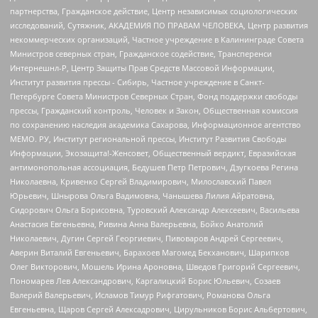
партнерства, Гражданское действие, Центр независимых социологических
исследований, Сутяжник, АКАДЕМИЯ ПО ПРАВАМ ЧЕЛОВЕКА, Центр развития
некоммерческих организаций, Частное учреждение в Калининграде Совета
Министров северных стран, Гражданское содействие, Трансперенси
Интернешнл-Р, Центр Защиты Прав Средств Массовой Информации,
Институт развития прессы - Сибирь, Частное учреждение в Санкт-
Петербурге Совета Министров Северных Стран, Фонд поддержки свободы
прессы, Гражданский контроль, Человек и Закон, Общественная комиссия
по сохранению наследия академика Сахарова, Информационное агентство
МЕМО. РУ, Институт региональной прессы, Институт Развития Свободы
Информации, Экозащита!-Женсовет, Общественный вердикт, Евразийская
антимонопольная ассоциация, Бедушев Петр Петрович, Дзугкоева Регина
Николаевна, Кривенко Сергей Владимирович, Милославский Павел
Юрьевич, Шнырова Ольга Вадимовна, Чанышева Лилия Айратовна,
Сидорович Ольга Борисовна, Туровский Александр Алексеевич, Васильева
Анастасия Евгеньевна, Ривина Анна Валерьевна, Бойко Анатолий
Николаевич, Дугин Сергей Георгиевич, Пивоваров Андрей Сергеевич,
Аверин Виталий Евгеньевич, Барахоев Магомед Бекханович, Шарипков
Олег Викторович, Мошель Ирина Ароновна, Шведов Григорий Сергеевич,
Пономарев Лев Александрович, Каргалицкий Борис Юльевич, Созаев
Валерий Валерьевич, Исламов Тимур Рифгатович, Романова Ольга
Евгеньевна, Щаров Сергей Алексадрович, Цирульников Борис Альбертович,