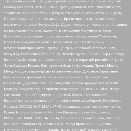
Тихоокеанский центр защиты окружающей среды и природных ресурсов,
Свободная Россия, Всемирный конгресс украинцев, Атлантический совет,
Человек в беде, Европейский фонд за демократию, Джеймстаунский фонд,
Прожект Хармони, Родники дракона, Врачи против насильственного
извлечения органов, Фалунь Дафа, Друзья Фалуньгун, Фалуньгун, Коалиция
по расследованию преследования в отношении Фалуньгун в Китае,
Всемирная организация по расследованию преследований Фалуньгун,
Пражский гражданский центр, Ассоциация школ политических
исследований при Совете Европы, Центр либеральной современности,
Форум русскоязычных европейцев, Немецко-русский обмен, Бард колледж,
Европейский выбор, Фонд Ходорковского, Оксфордский российский фонд,
Фонд Будущее России, Компания свободы информации, Проект Медиа,
Международное партнерство за права человека, Духовное Управление
Евангельских Христиан Украинской Христианской Церкви, Новое
Поколение, Духовное Учебное Заведение Международный Библейский
Колледж, Международное христианское движение, Всемирный Институт
Саентологических Предприятий, Церковь Духовной Технологии,
Европейская сеть организаций по наблюдению за выборами, Республика
Польша, СВОБОДНЫЙ ИДЕЛЬ-УРАЛ, Ассоциация развития журналистики,
IStories fonds, Королевский Институт Международных Отношений,
КРИМСЬКА ПРАВОЗАХИСНА ГРУПА, Фонд имени Генриха Бёлля, Stichting
Bellingcat, Bellingcat Ltd, The Insider, Институт правовой инициативы
Центральной и Восточной Европы, Фонд Открытой Эстонии, Calvert 22