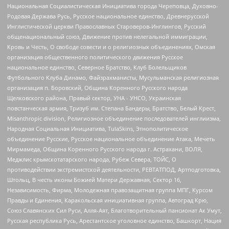
Национальная Социалистическая Инициатива города Череповца, Духовно-
Родовая Держава Русь, Русское национальное единство, Древнерусской
Инглистической церкви Православных Староверов-Инглингов, Русский
общенациональный союз, Движение против нелегальной иммиграции,
Кровь и Честь, О свободе совести и о религиозных объединениях, Омская
организация общественного политического движения Русское
национальное единство, Северное Братство, Клуб Болельщиков
Футбольного Клуба Динамо, Файзрахманисты, Мусульманская религиозная
организация п. Боровский, Община Коренного Русского народа
Щелковского района, Правый сектор, УНА - УНСО, Украинская
повстанческая армия, Тризуб им. Степана Бандеры, Братство, Белый Крест,
Misanthropic division, Религиозное объединение последователей инглиизма,
Народная Социальная Инициатива, TulaSkins, Этнополитическое
объединение Русские, Русское национальное объединение Атака, Мечеть
Мирмамеда, Община Коренного Русского народа г. Астрахани, ВОЛЯ,
Меджлис крымскотатарского народа, Рубеж Севера, ТОЙС, О
противодействии экстремистской деятельности, РЕВТАТПОД, Артподготовка,
Штольц, В честь иконы Божией Матери Державная, Сектор 16,
Независимость, Фирма, Молодежная правозащитная группа МПГ, Курсом
Правды и Единения, Каракольская инициативная группа, Автоград Крю,
Союз Славянских Сил Руси, Алля-Аят, Благотворительный пансионат Ак Умут,
Русская республика Русь, Арестантское уголовное единство, Башкорт, Нация