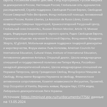
Европа, Российский комитет действия, РЭНД корпорейшн, Русская Америка
за демократию в России, Настоящая Россия, Глобальная сеть журналистов-
расследователей, Служба поддержки, Свободная Россия Берлин, Свободная
Россия Северный Рейн-Вестфалия, Фонд глобальной помощи, Антивоенный
комитет России, Russie-Libertes, La Asocicion de Rusos Libres, Союз за
возвращение Северных территорий, Крымскотатарский Ресурсный Центр,
Глобальный союз IndustriALL, Russian Election Monitor, Article 19, Мнение
медиа, Федерация анархического черного креста, Радио Свободная Европа,
Германское общество изучения Восточной Европы, Фонд имени Фридриха
Эберта, XZ gGmbH, Мобильная академия поддержки гендерной демократии
и миротворчества, Форум имени Льва Копелева, American Councils for
International Education, Cultural Vistas, Institute of International Education,
Антивоенное движение Антальи, Открытый диалог, Школа международных
отношений и государственной политики им Питера Мунка, Российско-
канадский демократический альянс, Школа международных отношений им
Нормана Патерсона, Центр Гражданских Свобод, Фонд Бориса Немцова за
Свободу, Фонд имени Фридриха Науманна за свободу, Феминистское
антивоенное сопротивление, Комитет независимости Ингушетии, Прометей,
Stop Occupation of Karelia, Вернись живым, Фридом Хаус, СОТА медиа,
Либерально-демократическая Лига Украины
Источник:
https://minjust.gov.ru/ru/documents/7756/
данные
на
13.05.2024