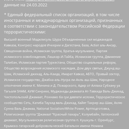
данные на
24.03.2022
* Единый федеральный список организаций, в том числе
иностранных и международных организаций, признанных
в соответствии с законодательством Российской Федерации
террористическими:
Высший военный Маджлисуль Шура Объединенных сил моджахедов
Кавказа, Конгресс народов Ичкерии и Дагестана, База, Асбат аль-Ансар,
Священная война, Исламская группа, Братья-мусульмане, Партия
исламского освобождения, Лашкар-И-Тайба, Исламская группа, Движение
Талибан, Исламская партия Туркестана, Общество социальных реформ,
Общество возрождения исламского наследия, Дом двух святых, Джунд аш-
Шам, Исламский джихад, Аль-Каида, Имарат Кавказ, АБТО, Правый сектор,
Исламское государство, Джабха аль-Нусра ли-Ахль аш-Шам, Народное
ополчение имени К. Минина и Д. Пожарского, Аджр от Аллаха Субхану уа
Тагьаля SHAM, АУМ Синрике, Муджахеды джамаата Ат-Тавхида Валь-Джихад,
Чистопольский Джамаат, Рохнамо ба суи давлати исломи, Террористическое
сообщество Сеть, Катиба Таухид валь-Джихад, Хайят Тахрир аш-Шам, Ахлю
Сунна Валь Джамаа, National Socialism/White Power, Артподготовка,
Религиозная группа “Джамаат “Красный пахарь”, Колумбайн, Хатлонский
джамаат, Мусульманская религиозная группа п. Кушкуль г. Оренбург,
Крымско-татарский добровольческий батальон имени Номана