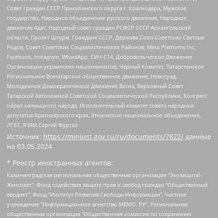
Совет граждан СССР Прикубанского округа г. Краснодара, Мужское
государство, Народное объединение русского движения, Народное
движение Адат, Народный совет граждан РСФСР СССР Архангельской
области, Проект Штурм, Граждане СССР, Держава Союз Советских Светлых
Родов, Совет Советских Социалистических Районов, Meta Platforms Inc,
Facebook, Instagram, WhatsApp, СИЧ-С14, Добровольческое Движение
Организации украинских националистов, Черный Комитет, Татарстанское
Региональное Всетатарское общественное движение, Невоград,
Молодежное Демократическое Движение Весна, Верховный Совет
Татарской Автономной Советской Социалистической Республики, Конгресс
ойрат-калмыцкого народа, Исполнительный комитет совета народных
депутатов Красноярского края, Этническое национальное объединение,
ЛГБТ, Я.МЫ Сергей Фургал
Источник:
https://minjust.gov.ru/ru/documents/7822/
данные
на
03.05.2024
* Реестр иностранных агентов:
Калининградская региональная общественная организация "Экозащита!-Женсовет", Фонд содействия защите прав и свобод граждан "Общественный вердикт", Фонд "Институт Развития Свободы Информации", Частное учреждение "Информационное агентство МЕМО. РУ", Региональная общественная организация "Общественная комиссия по сохранению наследия академика Сахарова", Фонд поддержки свободы прессы, Санкт-Петербургская общественная правозащитная организация "Гражданский контроль", Межрегиональная общественная организация "Информационно-просветительский центр "Мемориал", Региональный Фонд "Центр Защиты Прав Средств Массовой Информации", с 05.12.2023 Фонд "Центр Защиты Прав Средств массовой информации", Региональная общественная благотворительная организация помощи беженцам и мигрантам "Гражданское содействие", Негосударственное образовательное учреждение дополнительного профессионального образования (повышение квалификации) специалистов "АКАДЕМИЯ ПО ПРАВАМ ЧЕЛОВЕКА", Свердловская региональная общественная организация "Сутяжник", Автономная некоммерческая организация "Центр независимых социологических исследований", Союз общественных объединений "Российский исследовательский центр по правам человека", Региональное общественное учреждение научно-информационный центр "МЕМОРИАЛ", Некоммерческая организация "Фонд защиты гласности", Автономная некоммерческая организация "Институт прав человека", Городская общественная организация "Екатеринбургское общество "МЕМОРИАЛ", Городская общественная организация "Рязанское историко-просветительское и правозащитное общество "Мемориал" (Рязанский Мемориал), Челябинский региональный орган общественной самодеятельности – женское общественное объединение "Женщины Евразии", Челябинский региональный орган общественной самодеятельности "Уральская правозащитная группа", Фонд содействия защите здоровья и социальной справедливости имени Андрея Рылькова, Автономная Некоммерческая Организация "Аналитический Центр Юрия Левады", Автономная некоммерческая организация социальной поддержки населения "Проект Апрель", Региональная общественная организация помощи женщинам и детям, находящимся в кризисной ситуации "Информационно-методический центр "Анна", Фонд содействия развитию массовых коммуникаций и правовому просвещению "Так-так-Так", Фонд содействия устойчивому развитию "Серебряная тайга", Свердловский региональный общественный фонд социальных проектов "Новое время", "Idel.Реалии", Кавказ.Реалии, Крым.Реалии, Телеканал Настоящее Время, Татаро-башкирская служба Радио Свобода (Azatliq Radiosi), Радио Свободная Европа/Радио Свобода (PCE/PC), "Сибирь.Реалии", "Фактограф", Благотворительный фонд помощи осужденным и их семьям, Автономная некоммерческая организация "Институт глобализации и социальных движений", Фонд "В защиту прав заключенных", Частное учреждение "Центр поддержки и содействия развитию средств массовой информации", Пензенский региональный общественный благотворительный фонд "Гражданский союз", "Север.Реалии", Некоммерческая организация Фонд "Правовая инициатива", Общество с ограниченной ответственностью "Радио Свободная Европа/Радио Свобода", Чешское информационное агентство "MEDIUM-ORIENT", Красноярская региональная общественная организация "Мы против СПИДа", Камалягин Денис Николаевич, Маркелов Сергей Евгеньевич, Пономарев Лев Александрович, Савицкая Людмила Алексеевна, Автономная некоммерческая организация "Центр по работе с проблемой насилия "НАСИЛИЮ.НЕТ", Межрегиональный профессиональный союз работников здравоохранения "Альянс врачей", Юридическое лицо, зарегистрированное в Латвийской Республике, SIA "Medusa Project" (регистрационный номер 40103797863, дата регистрации 10.06.2014), Некоммерческая организация "Фонд по борьбе с коррупцией", Автономная некоммерческая организация "Институт права и публичной политики", Баданин Роман Сергеевич, Гликин Максим Александрович, Железнова Мария Михайловна, Лукьянова Юлия Сергеевна, Маетная Елизавета Витальевна, Маняхин Петр Борисович, Чуракова Ольга Владимировна, Ярош Юлия Петровна, Юридическое лицо "The Insider SIA", зарегистрированное в Риге, Латвийская Республика (дата регистрации 26.06.2015), являющееся администратором доменного имени интернет-издания "The Insider SIA", https://theins.ru, Постернак Алексей Евгеньевич, Рубин Михаил Аркадьевич, Анин Роман Александрович, Юридическое лицо Istories fonds, зарегистрированное в Латвийской Республике (регистрационный номер 50008295751, дата регистрации 24.02.2020), Великовский Дмитрий Александрович, Долинина Ирина Николаевна, Мароховская Алеся Алексеевна, Шлейнов Роман Юрьевич, Шмагун Олеся Валентиновна, Общество с ограниченной ответственностью "Альтаир 2021", Общество с ограниченной ответственностью "Вега 2021", Общество с ограниченной ответственностью "Главный редактор 2021", Общество с ограниченной ответственностью "Ромашки монолит", Важенков Артем Валерьевич, Ивановская областная общественная организация "Центр гендерных исследований", Гурман Юрий Альбертович, Медиапроект "ОВД-Инфо", Егоров Владимир Владимирович, Жилинский Владимир Александрович, Общество с ограниченной ответственностью "ЗП", Иванова София Юрьевна, Карезина Инна Павловна, Кильтау Екатерина Викторовна, Петров Алексей Викторович, Пискунов Сергей Евгеньевич, Смирнов Сергей Сергеевич, Тихонов Михаил Сергеевич, Общество с ограниченной ответственностью "ЖУРНАЛИСТ-ИНОСТРАННЫЙ АГЕНТ", Арапова Галина Юрьевна, Вольтская Татьяна Анатольевна, Американская компания "Mason G.E.S. Anonymous Foundation" (США), являющаяся владельцем интернет-издания https://mnews.world/, Компания "Stichting Bellingcat", зарегистрированная в Нидерландах (дата регистрации 11.07.2018), Захаров Андрей Вячеславович, Клепиковская Екатерина Дмитриевна, Общество с ограниченной ответственностью "МЕМО", Перл Роман Александрович, Симонов Евгений Алексеевич, Соловьева Елена Анатольевна, Сотников Даниил Владимирович, Сурначева Елизавета Дмитриевна, Автономная некоммерческая организация по защите прав человека и информированию населения "Якутия – Наше Мнение", Общество с ограниченной ответственностью "Москоу диджитал медиа", с 26.01.2023 Общество с ограниченной ответственностью "Чайка Белые сады", Ветошкина Валерия Валерьевна, Заговора Максим Александрович, Межрегиональное общественное движение "Российская ЛГБТ - сеть", Оленичев Максим Владимирович, Павлов Иван Юрьевич, Скворцова Елена Сергеевна, Общество с ограниченной ответственностью "Как бы инагент", Кочетков Игорь Викторович, Общество с ограниченной ответственностью "Честные выборы", Еланчик Олег Александрович, Общество с ограниченной ответственностью "Нобелевский призыв", Гималова Регина Эмилевна, Григорьев Андрей Валерьевич, Григорьева Алина Александровна, Ассоциация по содействию защите прав призывников, альтернативнослужащих и военнослужащих "Правозащитная группа "Гражданин.Армия.Право", Хисамова Регина Фаритовна, Автономная некоммерческая организация по реализации социально-правовых программ "Лилит", Дальневосточное общественное движение "Маяк", Санкт-Петербургская ЛГБТ-инициативная группа "Выход", Инициативная группа ЛГБТ+ "Реверс", Алексеев Андрей Викторович, Бекбулатова Таисия Львовна, Беляев Иван Михайлович, Владыкина Елена Сергеевна, Гельман Марат Александрович, Никульшина Вероника Юрьевна, Толоконникова Надежда Андреевна, Шендерович Виктор Анатольевич, Общество с ограниченной ответственностью "Данное сообщение", Общество с ограниченной ответственностью Издательский дом "Новая глава", Айнбиндер Александра Александровна, Московский комьюнити-центр для ЛГБТ+инициатив, Благотворительный фонд развития филантропии, Deutsche Welle (Германия, Kurt-Schumacher-Strasse 3, 53113 Bonn), Борзунова Мария Михайловна, Воробьев Виктор Викторович, Голубева Анна Львовна, Константинова Алла Михайловна, Малкова Ирина Владимировна, Мурадов Мурад Абдулгалимович, Осетинская Елизавета Николаевна, Понасенков Евгений Николаевич, Ганапольский Матвей Юрьевич, Киселев Евгений Алексеевич, Борухович Ирина Григорьевна, Дремин Иван Тимофеевич, Дубровский Дмитрий Викторович, Красноярская региональная общественная организация поддержки и развития альтернативных образовательных технологий и межкультурных коммуникаций "ИНТЕРРА", Маяковская Екатерина Алексеевна, Фейгин Марк Захарович, Филимонов Андрей Викторович, Дзугкоева Регина Николаевна, Доброхотов Роман Александрович, Дудь Юрий Александрович, Елкин Сергей Владимирович, Кругликов Кирилл Игоревич, Сабунаева Мария Леонидовна, Семенов Алексей Владимирович, Шаинян Карен Багратович, Шульман Екатерина Михайловна, Асафьев Артур Валерьевич, Вахштайн Виктор Семенович, Венедиктов Алексей Алексеевич, Лушникова Екатерина Евгеньевна, Волков Леонид Михайлович, Невзоров Александр Глебович, Пархоменко Сергей Борисович, Сироткин Ярослав Николаевич, Кара-Мурза Владимир Владимирович, Баранова Наталья Владимировна, Гозман Леонид Яковлевич, Кагарлицкий Борис Юльевич, Климарев Михаил Валерьевич, Милов Владимир Станиславович, Автономная некоммерческая организация Краснодарский центр современного искусства "Типография", Моргенштерн Алишер Тагирович, Соболь Любовь Эдуардовна, Общество с ограниченной ответственностью "ЛИЗА НОРМ", Каспаров Гарри Кимович, Ходорковский Михаил Борисович, Общество с ограниченной ответственностью "Апрельские тезисы", Данилович Ирина Брониславовна, Кашин Олег Владимирович, Петров Николай Владимирович, Пивоваров Алексей Владимирович, Соколов Михаил Владимирович, Цветкова Юлия Владимировна, Чичваркин Евгений Александрович, Комитет против пыток/Команда против пыток, Общество с ограниченной ответственностью "Первый научный", Общество с ограниченной ответственностью "Вертолет и ко", Белоцерковская Вероника Борисовна, Кац Максим Евгеньевич, Лазарева Татьяна Юрьевна, Шаведдинов Руслан Табризович, Яшин Илья Валерьевич, Общество с ограниченной ответственностью "Иноагент ААВ", Алешковский Дмитрий Петрович, Альбац Евгения Марковна, Быков Дмитрий Львович, Галямина Юлия Евгеньевна, Лойко Сергей Леонидович, Мартынов Кирилл Константинович, Медведев Сергей Александрович, Крашенинников Федор Геннадиевич, Гордеева Катерина Вл