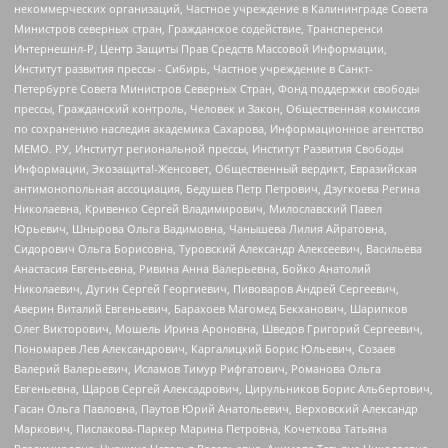
некоммерческих организаций, Частное учреждение в Калининграде Совета
Министров северных стран, Гражданское содействие, Трансперенси
Интернешнл-Р, Центр Защиты Прав Средств Массовой Информации,
Институт развития прессы - Сибирь, Частное учреждение в Санкт-
Петербурге Совета Министров Северных Стран, Фонд поддержки свободы
прессы, Гражданский контроль, Человек и Закон, Общественная комиссия
по сохранению наследия академика Сахарова, Информационное агентство
МЕМО. РУ, Институт региональной прессы, Институт Развития Свободы
Информации, Экозащита!-Женсовет, Общественный вердикт, Евразийская
антимонопольная ассоциация, Бедушев Петр Петрович, Дзугкоева Регина
Николаевна, Кривенко Сергей Владимирович, Милославский Павел
Юрьевич, Шнырова Ольга Вадимовна, Чанышева Лилия Айратовна,
Сидорович Ольга Борисовна, Туровский Александр Алексеевич, Васильева
Анастасия Евгеньевна, Ривина Анна Валерьевна, Бойко Анатолий
Николаевич, Дугин Сергей Георгиевич, Пивоваров Андрей Сергеевич,
Аверин Виталий Евгеньевич, Барахоев Магомед Бекханович, Шарипков
Олег Викторович, Мошель Ирина Ароновна, Шведов Григорий Сергеевич,
Пономарев Лев Александрович, Каргалицкий Борис Юльевич, Созаев
Валерий Валерьевич, Исламов Тимур Рифгатович, Романова Ольга
Евгеньевна, Щаров Сергей Алексадрович, Цирульников Борис Альбертович,
Гасан Ольга Павловна, Паутов Юрий Анатольевич, Верховский Александр
Маркович, Пислакова-Паркер Марина Петровна, Кочеткова Татьяна