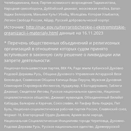
Челебиджихана, Азов, Партия исламского возрождения Таджикистана,
Народная самооборона, Дуббайский джамаат, московская ячейка, Батал-
Хаджи Белхороев, Маньяки Культ Убийц, Молодёжь Которая Улыбается,
Легион Свобода России, Айдар, Русский добровольческий корпус
Источник:
http://nac.gov.ru/terroristicheskie-i-ekstremistskie-
organizacii-i-materialy.html
данные на
16.11.2023
* Перечень общественных объединений и религиозных
организаций в отношении которых судом принято
вступившее в законную силу решение о ликвидации или
запрете деятельности:
Национал-большевистская партия, ВЕК РА, Рада земли Кубанской Духовно
Родовой Державы Русь, Община Духовного Управления Асгардской Веси
Беловодья, Славянская Община Капища Веды Перуна, Мужская Духовная
Семинария Староверов-Инглингов, Нурджулар, К Богодержавию, Таблиги
Джамаат, Свидетели Иеговы, Русское национальное единство, Национал-
социалистическое общество, Джамаат мувахидов, Объединенный Вилайат
Кабарды, Балкарии и Карачая, Союз славян, Ат-Такфир Валь-Хиджра, Пит
Буль, Национал-социалистическая рабочая партия России, Славянский союз,
Формат-18, Благородный Орден Дьявола, Армия воли народа,
Национальная Социалистическая Инициатива города Череповца, Духовно-
Родовая Держава Русь, Русское национальное единство, Древнерусской