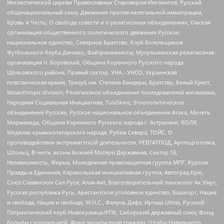
Инглистической церкви Православных Староверов-Инглингов, Русский
общенациональный союз, Движение против нелегальной иммиграции,
Кровь и Честь, О свободе совести и о религиозных объединениях, Омская
организация общественного политического движения Русское
национальное единство, Северное Братство, Клуб Болельщиков
Футбольного Клуба Динамо, Файзрахманисты, Мусульманская религиозная
организация п. Боровский, Община Коренного Русского народа
Щелковского района, Правый сектор, УНА - УНСО, Украинская
повстанческая армия, Тризуб им. Степана Бандеры, Братство, Белый Крест,
Misanthropic division, Религиозное объединение последователей инглиизма,
Народная Социальная Инициатива, TulaSkins, Этнополитическое
объединение Русские, Русское национальное объединение Атака, Мечеть
Мирмамеда, Община Коренного Русского народа г. Астрахани, ВОЛЯ,
Меджлис крымскотатарского народа, Рубеж Севера, ТОЙС, О
противодействии экстремистской деятельности, РЕВТАТПОД, Артподготовка,
Штольц, В честь иконы Божией Матери Державная, Сектор 16,
Независимость, Фирма, Молодежная правозащитная группа МПГ, Курсом
Правды и Единения, Каракольская инициативная группа, Автоград Крю,
Союз Славянских Сил Руси, Алля-Аят, Благотворительный пансионат Ак Умут,
Русская республика Русь, Арестантское уголовное единство, Башкорт, Нация
и свобода, Нация и свобода, W.H.С., Фалунь Дафа, Иртыш Ultras, Русский
Патриотический клуб-Новокузнецк/РПК, Сибирский державный союз, Фонд
борьбы с коррупцией, Фонд защиты прав граждан, Штабы Навального,