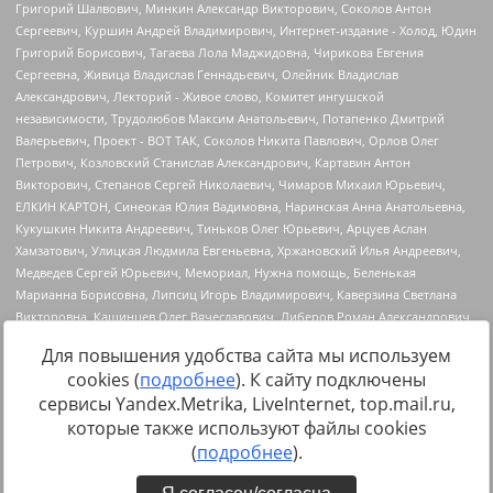
Для повышения удобства сайта мы используем
cookies (
подробнее
). К сайту подключены
сервисы Yandex.Metrika, LiveInternet, top.mail.ru,
Источник:
https://minjust.gov.ru/uploaded/files/reestr-
которые также используют файлы cookies
inostrannyih-agentov-22-03-2024.pdf
данные на
22.03.2024
(
подробнее
).