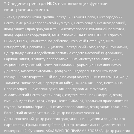
* Сведения реестра НКО, выполняющих функции
иностранного агента:
Лилит, Правозащитная группа Гражданин.Армия.Право, Нижегородский
центр немецкой и европейской культуры, Центр гендерных исследований,
Фонд защиты прав граждан Штаб, Институт права и публичной политики,
Фонд борьбы с коррупцией, Альянс врачей, НАСИЛИЮ.НЕТ, Мы против
СПИДа, СВЕЧА, Гуманитарное действие, Открытый Петербург, Лига
Избирателей, Правовая инициатива, Гражданский Союз, Хасдей Ерушалаим,
Центр поддержки и содействия развитию средств массовой информации,
Горячая Линия, В защиту прав заключенных, Институт глобализации и
социальных движений, Центр социально-информационных инициатив
Действие, Благотворительный фонд охраны здоровья и защиты прав
граждан, Благотворительный фонд помощи осужденным и их семьям, Фонд
Тольятти, Новое время, Серебряная тайга, Так-Так-Так, Сова, центр Анна,
Проект Апрель, Самарская губерния, Эра здоровья, Мемориал,
Аналитический Центр Юрия Левады, Издательство Парк Гагарина, Фонд
имени Андрея Рылькова, Сфера, Центр СИБАЛЬТ, Уральская правозащитная
группа, Женщины Евразии, Институт прав человека, Фонд защиты гласности,
Российский исследовательский центр по правам человека,
Дальневосточный центр развития гражданских инициатив и социального
партнерства, Гражданское действие, Центр независимых социологических
исследований, Сутяжник, АКАДЕМИЯ ПО ПРАВАМ ЧЕЛОВЕКА, Центр развития