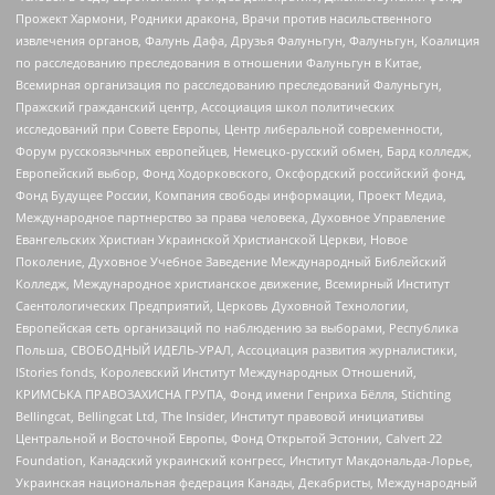
Прожект Хармони, Родники дракона, Врачи против насильственного
извлечения органов, Фалунь Дафа, Друзья Фалуньгун, Фалуньгун, Коалиция
по расследованию преследования в отношении Фалуньгун в Китае,
Всемирная организация по расследованию преследований Фалуньгун,
Пражский гражданский центр, Ассоциация школ политических
исследований при Совете Европы, Центр либеральной современности,
Форум русскоязычных европейцев, Немецко-русский обмен, Бард колледж,
Европейский выбор, Фонд Ходорковского, Оксфордский российский фонд,
Фонд Будущее России, Компания свободы информации, Проект Медиа,
Международное партнерство за права человека, Духовное Управление
Евангельских Христиан Украинской Христианской Церкви, Новое
Поколение, Духовное Учебное Заведение Международный Библейский
Колледж, Международное христианское движение, Всемирный Институт
Саентологических Предприятий, Церковь Духовной Технологии,
Европейская сеть организаций по наблюдению за выборами, Республика
Польша, СВОБОДНЫЙ ИДЕЛЬ-УРАЛ, Ассоциация развития журналистики,
IStories fonds, Королевский Институт Международных Отношений,
КРИМСЬКА ПРАВОЗАХИСНА ГРУПА, Фонд имени Генриха Бёлля, Stichting
Bellingcat, Bellingcat Ltd, The Insider, Институт правовой инициативы
Центральной и Восточной Европы, Фонд Открытой Эстонии, Calvert 22
Foundation, Канадский украинский конгресс, Институт Макдональда-Лорье,
Украинская национальная федерация Канады, Декабристы, Международный