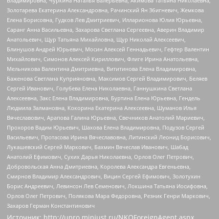
Владимировна, Чуркина Наталья Валерьевна, Акимова Татьяна Николаевна,
Золотарева Екатерина Александровна, Рачинский Ян Збигневич, Жемкова
Елена Борисовна, Гудков Лев Дмитриевич, Илларионова Юлия Юрьевна,
Саранг Анна Васильевна, Захарова Светлана Сергеевна, Аверин Владимир
Анатольевич, Щур Татьяна Михайловна, Щур Николай Алексеевич,
Блинушов Андрей Юрьевич, Мосин Алексей Геннадьевич, Гефтер Валентин
Михайлович, Симонов Алексей Кириллович, Флиге Ирина Анатольевна,
Мельникова Валентина Дмитриевна, Вититинова Елена Владимировна,
Баженова Светлана Куприяновна, Максимов Сергей Владимирович, Беляев
Сергей Иванович, Голубева Елена Николаевна, Ганнушкина Светлана
Алексеевна, Закс Елена Владимировна, Буртина Елена Юрьевна, Гендель
Людмила Залмановна, Кокорина Екатерина Алексеевна, Шуманов Илья
Вячеславович, Арапова Галина Юрьевна, Свечников Анатолий Мариевич,
Прохоров Вадим Юрьевич, Шахова Елена Владимировна, Подузов Сергей
Васильевич, Протасова Ирина Вячеславовна, Литинский Леонид Борисович,
Лукашевский Сергей Маркович, Бахмин Вячеслав Иванович, Шабад
Анатолий Ефимович, Сухих Дарья Николаевна, Орлов Олег Петрович,
Добровольская Анна Дмитриевна, Королева Александра Евгеньевна,
Смирнов Владимир Александрович, Вицин Сергей Ефимович, Золотухин
Борис Андреевич, Левинсон Лев Семенович, Локшина Татьяна Иосифовна,
Орлов Олег Петрович, Полякова Мара Федоровна, Резник Генри Маркович,
Захаров Герман Константинович
Источник:
http://unro.minjust.ru/NKOForeignAgent.aspx