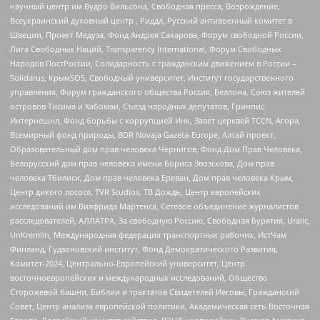
научный центр им Вудро Вильсона, Свободная пресса, Возрождение,
Всеукраинский духовный центр , Риддл, Русский антивоенный комитет в
Швеции, Проект Медуза, Фонд Андрея Сахарова, Форум свободной России,
Лига Свободных Наций, Transparеncy International, Форум Свободных
Народов ПостРоссии, Солидарность с гражданским движением в России –
Solidarus, КрымSOS, Свободный университет, Институт государственного
управления, Форум гражданского общества Россия, Беллона, Союз жителей
островов Тисима и Хабомаи, Съезд народных депутатов, Гринпис
Интернешнл, Фонд борьбы с коррупцией Инк, Завет церквей TCCN, Агора,
Всемирный фонд природы, BDR Novaja Gazeta-Europe, Алтай проект,
Образовательный дом прав человека Чернигов, Фонд Дом Прав Человека,
Белорусский дом прав человека имени Бориса Звозскова, Дом прав
человека Тбилиси, Дом прав человека Ереван, Дом прав человека Крым,
Центр дикого лосося, TVR Studios, ТВ Дождь, Центр европейских
исследований им Вилфрида Мартенса, Сетевое объединение журналистов
расследователей, АЛЛАТРА, За свободную Россию, Свободная Бурятия, Uralic,
UnKremlin, Международная федерация транспортных рабочих, ИстЧам
Финланд, Гудзоновский институт, Фонд Демократического Развития,
Комитет-2024, Центрально-Европейский университет, Центр
восточноевропейских и международных исследований, Общество
Сторожевой башни, Библии и трактатов Свидетелей Иеговы, Гражданский
Совет, Центр анализа европейской политики, Академическая сеть Восточная