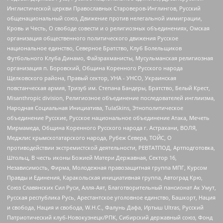
Инглистической церкви Православных Староверов-Инглингов, Русский
общенациональный союз, Движение против нелегальной иммиграции,
Кровь и Честь, О свободе совести и о религиозных объединениях, Омская
организация общественного политического движения Русское
национальное единство, Северное Братство, Клуб Болельщиков
Футбольного Клуба Динамо, Файзрахманисты, Мусульманская религиозная
организация п. Боровский, Община Коренного Русского народа
Щелковского района, Правый сектор, УНА - УНСО, Украинская
повстанческая армия, Тризуб им. Степана Бандеры, Братство, Белый Крест,
Misanthropic division, Религиозное объединение последователей инглиизма,
Народная Социальная Инициатива, TulaSkins, Этнополитическое
объединение Русские, Русское национальное объединение Атака, Мечеть
Мирмамеда, Община Коренного Русского народа г. Астрахани, ВОЛЯ,
Меджлис крымскотатарского народа, Рубеж Севера, ТОЙС, О
противодействии экстремистской деятельности, РЕВТАТПОД, Артподготовка,
Штольц, В честь иконы Божией Матери Державная, Сектор 16,
Независимость, Фирма, Молодежная правозащитная группа МПГ, Курсом
Правды и Единения, Каракольская инициативная группа, Автоград Крю,
Союз Славянских Сил Руси, Алля-Аят, Благотворительный пансионат Ак Умут,
Русская республика Русь, Арестантское уголовное единство, Башкорт, Нация
и свобода, Нация и свобода, W.H.С., Фалунь Дафа, Иртыш Ultras, Русский
Патриотический клуб-Новокузнецк/РПК, Сибирский державный союз, Фонд