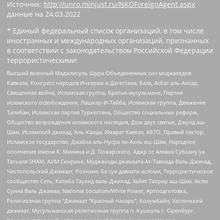
Источник:
http://unro.minjust.ru/NKOForeignAgent.aspx
данные на
24.03.2022
* Единый федеральный список организаций, в том числе
иностранных и международных организаций, признанных
в соответствии с законодательством Российской Федерации
террористическими:
Высший военный Маджлисуль Шура Объединенных сил моджахедов
Кавказа, Конгресс народов Ичкерии и Дагестана, База, Асбат аль-Ансар,
Священная война, Исламская группа, Братья-мусульмане, Партия
исламского освобождения, Лашкар-И-Тайба, Исламская группа, Движение
Талибан, Исламская партия Туркестана, Общество социальных реформ,
Общество возрождения исламского наследия, Дом двух святых, Джунд аш-
Шам, Исламский джихад, Аль-Каида, Имарат Кавказ, АБТО, Правый сектор,
Исламское государство, Джабха аль-Нусра ли-Ахль аш-Шам, Народное
ополчение имени К. Минина и Д. Пожарского, Аджр от Аллаха Субхану уа
Тагьаля SHAM, АУМ Синрике, Муджахеды джамаата Ат-Тавхида Валь-Джихад,
Чистопольский Джамаат, Рохнамо ба суи давлати исломи, Террористическое
сообщество Сеть, Катиба Таухид валь-Джихад, Хайят Тахрир аш-Шам, Ахлю
Сунна Валь Джамаа, National Socialism/White Power, Артподготовка,
Религиозная группа “Джамаат “Красный пахарь”, Колумбайн, Хатлонский
джамаат, Мусульманская религиозная группа п. Кушкуль г. Оренбург,