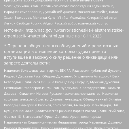
Крымско-татарский добровольческий батальон имени Номана
Челебиджихана, Азов, Партия исламского возрождения Таджикистана,
Народная самооборона, Дуббайский джамаат, московская ячейка, Батал-
Хаджи Белхороев, Маньяки Культ Убийц, Молодёжь Которая Улыбается,
Легион Свобода России, Айдар, Русский добровольческий корпус
Источник:
http://nac.gov.ru/terroristicheskie-i-ekstremistskie-
organizacii-i-materialy.html
данные на
16.11.2023
* Перечень общественных объединений и религиозных
организаций в отношении которых судом принято
вступившее в законную силу решение о ликвидации или
запрете деятельности:
Национал-большевистская партия, ВЕК РА, Рада земли Кубанской Духовно
Родовой Державы Русь, Община Духовного Управления Асгардской Веси
Беловодья, Славянская Община Капища Веды Перуна, Мужская Духовная
Семинария Староверов-Инглингов, Нурджулар, К Богодержавию, Таблиги
Джамаат, Свидетели Иеговы, Русское национальное единство, Национал-
социалистическое общество, Джамаат мувахидов, Объединенный Вилайат
Кабарды, Балкарии и Карачая, Союз славян, Ат-Такфир Валь-Хиджра, Пит
Буль, Национал-социалистическая рабочая партия России, Славянский союз,
Формат-18, Благородный Орден Дьявола, Армия воли народа,
Национальная Социалистическая Инициатива города Череповца, Духовно-
Родовая Держава Русь, Русское национальное единство, Древнерусской