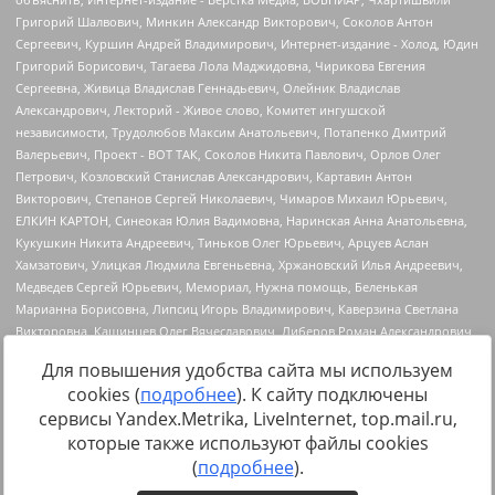
Для повышения удобства сайта мы используем
cookies (
подробнее
). К сайту подключены
сервисы Yandex.Metrika, LiveInternet, top.mail.ru,
Источник:
https://minjust.gov.ru/uploaded/files/reestr-
которые также используют файлы cookies
inostrannyih-agentov-22-03-2024.pdf
данные на
22.03.2024
(
подробнее
).