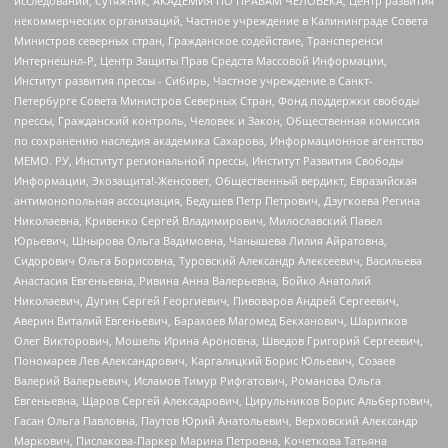
исследований, Сутяжник, АКАДЕМИЯ ПО ПРАВАМ ЧЕЛОВЕКА, Центр развития
некоммерческих организаций, Частное учреждение в Калининграде Совета
Министров северных стран, Гражданское содействие, Трансперенси
Интернешнл-Р, Центр Защиты Прав Средств Массовой Информации,
Институт развития прессы - Сибирь, Частное учреждение в Санкт-
Петербурге Совета Министров Северных Стран, Фонд поддержки свободы
прессы, Гражданский контроль, Человек и Закон, Общественная комиссия
по сохранению наследия академика Сахарова, Информационное агентство
МЕМО. РУ, Институт региональной прессы, Институт Развития Свободы
Информации, Экозащита!-Женсовет, Общественный вердикт, Евразийская
антимонопольная ассоциация, Бедушев Петр Петрович, Дзугкоева Регина
Николаевна, Кривенко Сергей Владимирович, Милославский Павел
Юрьевич, Шнырова Ольга Вадимовна, Чанышева Лилия Айратовна,
Сидорович Ольга Борисовна, Туровский Александр Алексеевич, Васильева
Анастасия Евгеньевна, Ривина Анна Валерьевна, Бойко Анатолий
Николаевич, Дугин Сергей Георгиевич, Пивоваров Андрей Сергеевич,
Аверин Виталий Евгеньевич, Барахоев Магомед Бекханович, Шарипков
Олег Викторович, Мошель Ирина Ароновна, Шведов Григорий Сергеевич,
Пономарев Лев Александрович, Каргалицкий Борис Юльевич, Созаев
Валерий Валерьевич, Исламов Тимур Рифгатович, Романова Ольга
Евгеньевна, Щаров Сергей Алексадрович, Цирульников Борис Альбертович,
Гасан Ольга Павловна, Паутов Юрий Анатольевич, Верховский Александр
Маркович, Пислакова-Паркер Марина Петровна, Кочеткова Татьяна