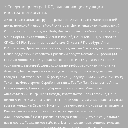
* Сведения реестра НКО, выполняющих функции
иностранного агента:
Лилит, Правозащитная группа Гражданин.Армия.Право, Нижегородский
центр немецкой и европейской культуры, Центр гендерных исследований,
Фонд защиты прав граждан Штаб, Институт права и публичной политики,
Фонд борьбы с коррупцией, Альянс врачей, НАСИЛИЮ.НЕТ, Мы против
СПИДа, СВЕЧА, Гуманитарное действие, Открытый Петербург, Лига
Избирателей, Правовая инициатива, Гражданский Союз, Хасдей Ерушалаим,
Центр поддержки и содействия развитию средств массовой информации,
Горячая Линия, В защиту прав заключенных, Институт глобализации и
социальных движений, Центр социально-информационных инициатив
Действие, Благотворительный фонд охраны здоровья и защиты прав
граждан, Благотворительный фонд помощи осужденным и их семьям, Фонд
Тольятти, Новое время, Серебряная тайга, Так-Так-Так, Сова, центр Анна,
Проект Апрель, Самарская губерния, Эра здоровья, Мемориал,
Аналитический Центр Юрия Левады, Издательство Парк Гагарина, Фонд
имени Андрея Рылькова, Сфера, Центр СИБАЛЬТ, Уральская правозащитная
группа, Женщины Евразии, Институт прав человека, Фонд защиты гласности,
Российский исследовательский центр по правам человека,
Дальневосточный центр развития гражданских инициатив и социального
партнерства, Гражданское действие, Центр независимых социологических