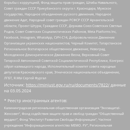
борьбы с коррупцией, Фонд защиты прав граждан, Штабы Навального,
Совет граждан СССР Прикубанского округа г. Краснодара, Мужское
государство, Народное объединение русского движения, Народное
движение Адат, Народный совет граждан РСФСР СССР Архангельской
области, Проект Штурм, Граждане СССР, Держава Союз Советских Светлых
Родов, Совет Советских Социалистических Районов, Meta Platforms Inc,
Facebook, Instagram, WhatsApp, СИЧ-С14, Добровольческое Движение
Организации украинских националистов, Черный Комитет, Татарстанское
Региональное Всетатарское общественное движение, Невоград,
Молодежное Демократическое Движение Весна, Верховный Совет
Татарской Автономной Советской Социалистической Республики, Конгресс
ойрат-калмыцкого народа, Исполнительный комитет совета народных
депутатов Красноярского края, Этническое национальное объединение,
ЛГБТ, Я.МЫ Сергей Фургал
Источник:
https://minjust.gov.ru/ru/documents/7822/
данные
на
03.05.2024
* Реестр иностранных агентов:
Калининградская региональная общественная организация "Экозащита!-Женсовет", Фонд содействия защите прав и свобод граждан "Общественный вердикт", Фонд "Институт Развития Свободы Информации", Частное учреждение "Информационное агентство МЕМО. РУ", Региональная общественная организация "Общественная комиссия по сохранению наследия академика Сахарова", Фонд поддержки свободы прессы, Санкт-Петербургская общественная правозащитная организация "Гражданский контроль", Межрегиональная общественная организация "Информационно-просветительский центр "Мемориал", Региональный Фонд "Центр Защиты Прав Средств Массовой Информации", с 05.12.2023 Фонд "Центр Защиты Прав Средств массовой информации", Региональная общественная благотворительная организация помощи беженцам и мигрантам "Гражданское содействие", Негосударственное образовательное учреждение дополнительного профессионального образования (повышение квалификации) специалистов "АКАДЕМИЯ ПО ПРАВАМ ЧЕЛОВЕКА", Свердловская региональная общественная организация "Сутяжник", Автономная некоммерческая организация "Центр независимых социологических исследований", Союз общественных объединений "Российский исследовательский центр по правам человека", Региональное общественное учреждение научно-информационный центр "МЕМОРИАЛ", Некоммерческая организация "Фонд защиты гласности", Автономная некоммерческая организация "Институт прав человека", Городская общественная организация "Екатеринбургское общество "МЕМОРИАЛ", Городская общественная организация "Рязанское историко-просветительское и правозащитное общество "Мемориал" (Рязанский Мемориал), Челябинский региональный орган общественной самодеятельности – женское общественное объединение "Женщины Евразии", Челябинский региональный орган общественной самодеятельности "Уральская правозащитная группа", Фонд содействия защите здоровья и социальной справедливости имени Андрея Рылькова, Автономная Некоммерческая Организация "Аналитический Центр Юрия Левады", Автономная некоммерческая организация социальной поддержки населения "Проект Апрель", Региональная общественная организация помощи женщинам и детям, находящимся в кризисной ситуации "Информационно-методический центр "Анна", Фонд содействия развитию массовых коммуникаций и правовому просвещению "Так-так-Так", Фонд содействия устойчивому развитию "Серебряная тайга", Свердловский региональный общественный фонд социальных проектов "Новое время", "Idel.Реалии", Кавказ.Реалии, Крым.Реалии, Телеканал Настоящее Время, Татаро-башкирская служба Радио Свобода (Azatliq Radiosi), Радио Свободная Европа/Радио Свобода (PCE/PC), "Сибирь.Реалии", "Фактограф", Благотворительный фонд помощи осужденным и их семьям, Автономная некоммерческая организация "Институт глобализации и социальных движений", Фонд "В защиту прав заключенных", Частное учреждение "Центр поддержки и содействия развитию средств массовой информации", Пензенский региональный общественный благотворительный фонд "Гражданский союз", "Север.Реалии", Некоммерческая организация Фонд "Правовая инициатива", Общество с ограниченной ответственностью "Радио Свободная Европа/Радио Свобода", Чешское информационное агентство "MEDIUM-ORIENT", Красноярская региональная общественная организация "Мы против СПИДа", Камалягин Денис Николаевич, Маркелов Сергей Евгеньевич, Пономарев Лев Александрович, Савицкая Людмила Алексеевна, Автономная некоммерческая организация "Центр по работе с проблемой насилия "НАСИЛИЮ.НЕТ", Межрегиональный профессиональный союз работников здравоохранения "Альянс врачей", Юридическое лицо, зарегистрированное в Латвийской Республике, SIA "Medusa Project" (регистрационный номер 40103797863, дата регистрации 10.06.2014), Некоммерческая организация "Фонд по борьбе с коррупцией", Автономная некоммерческая организация "Институт права и публичной политики", Баданин Роман Сергеевич, Гликин Максим Александрович, Железнова Мария Михайловна, Лукьянова Юлия Сергеевна, Маетная Елизавета Витальевна, Маняхин Петр Борисович, Чуракова Ольга Владимировна, Ярош Юлия Петровна, Юридическое лицо "The Insider SIA", зарегистрированное в Риге, Латвийская Республика (дата регистрации 26.06.2015), являющееся администратором доменного имени интернет-издания "The Insider SIA", https://theins.ru, Постернак Алексей Евгеньевич, Рубин Михаил Аркадьевич, Анин Роман Александрович, Юридическое лицо Istories fonds, зарегистрированное в Латвийской Республике (регистрационный номер 50008295751, дата регистрации 24.02.2020), Великовский Дмитрий Александрович, Долинина Ирина Николаевна, Мароховская Алеся Алексеевна, Шлейнов Роман Юрьевич, Шмагун Олеся Валентиновна, Общество с ограниченной ответственностью "Альтаир 2021", Общество с ограниченной ответственностью "Вега 2021", Общество с ограниченной ответственностью "Главный редактор 2021", Общество с ограниченной ответственностью "Ромашки монолит", Важенков Артем Валерьевич, Ивановская областная общественная организация "Центр гендерных исследований", Гурман Юрий Альбертович, Медиапроект "ОВД-Инфо", Егоров Владимир Владимирович, Жилинский Владимир Александрович, Общество с ограниченной ответственностью "ЗП", Иванова София Юрьевна, Карезина Инна Павловна, Кильтау Екатерина Викторовна, Петров Алексей Викторович, Пискунов Сергей Евгеньевич, Смирнов Сергей Сергеевич, Тихонов Михаил Сергеевич, Общество с ограниченной ответственностью "ЖУРНАЛИСТ-ИНОСТРАННЫЙ АГЕНТ", Арапова Галина Юрьевна, Вольтская Татьяна Анатольевна, Американская компания "Mason G.E.S. Anonymous Foundation" (США), являющаяся владельцем интернет-издания https://mnews.world/, Компания "Stichting Bellingcat", зарегистрированная в Нидерландах (дата регистрации 11.07.2018), Захаров Андрей Вячеславович, Клепиковская Екатерина Дмитриевна, Общество с ограниченной ответственностью "МЕМО", Перл Роман Александрович, Симонов Евгений Алексеевич, Соловьева Елена Анатольевна, Сотников Даниил Владимирович, Сурначева Елизавета Дмитриевна, Автономная некоммерческая организация по защите прав человека и информированию населения "Якутия – Наше Мнение", Общество с ограниченной ответственностью "Москоу диджитал медиа", с 26.01.2023 Общество с ограниченной ответственностью "Чайка Белые сады", Ветошкина Валерия Валерьевна, Заговора Максим Александрович, Межрегиональное общественное движение "Российская ЛГБТ - сеть", Оленичев Максим Владимирович, Павлов Иван Юрьевич, Скворцова Елена Сергеевна, Общество с ограниченной ответственностью "Как бы инагент", Кочетков Игорь Викторович, Общество с ограниченной ответственностью "Честные выборы", Еланчик Олег Александрович, Общество с ограниченной ответственностью "Нобелевский призыв", Гималова Регина Эмилевна, Григорьев Андрей Валерьевич, Григорьева Алина Александровна, Ассоциация по содействию защите прав призывников, альтернативнослужащих и военнослужащих "Правозащитная группа "Гражданин.Армия.Право", Хисамова Регина Фаритовна, Автономная некоммерческая организация по реализации социально-правовых программ "Лилит", Дальневосточное общественное движение "Маяк", Санкт-Петербургская ЛГБТ-инициативная группа "Выход", Инициативная группа ЛГБТ+ "Реверс", Алексеев Андрей Викторович, Бекбулатова Таисия Львовна, Беляев Иван Михайлович, Владыкина Елена Сергеевна, Гельман Марат Александрович, Никульшина Вероника Юрьевна, Толоконникова Надежда Андреевна, Шендерович Виктор Анатольевич, Общество с ограниченной ответственностью "Данное сообщение", Общество с ограниченной ответственностью Издательский дом "Новая глава", Айнбиндер Александра Александровна, Московский комьюнити-центр для ЛГБТ+инициатив, Благотворительный фонд развития филантропии, Deutsche Welle (Германия, Kurt-Schumacher-Strasse 3, 53113 Bonn), Борзунова Мария Михайловна, Воробьев Виктор Викторович, Голубева Анна Львовна, Константинова Алла Михайловна, Малкова Ирина Владимировна, Мурадов Мурад Абдулгалимович, Осетинская Елизавета Николаевна, Понасенков Евгений Николаевич, Ганапольский Матвей Юрьевич, Киселев Евгений Алексеевич, Борухович Ирина Григорьевна, Дремин Иван Тимофеевич, Дубровский Дмитрий Викторович, Красноярская региональная общественная организация поддержки и развития альтернативных образовательных технологий и межкультурных коммуникаций "ИНТЕРРА", Маяковская Екатерина Алексеевна, Фейгин Марк Захарович, Филимонов Андрей Викторович, Дзугкоева Регина Николаевна, Доброхотов Роман Александрович, Дудь Юрий Александрович, Елкин Сергей Владимирович, Кругликов Кирилл Игоревич, Сабунаева Мария Леонидовна, Семенов Алексей Владимирович, Шаинян Карен Багратович, Шульман Екатерина Михайловна, Асафьев Артур Валерьевич, Вахштайн Виктор Семенович, Венедиктов Алексей Алексеевич, Лушникова Екатерина Евгеньевна, Волков Леонид Михайлович, Невзоров Александр Глебович, Пархоменко Сергей Борисович, Сироткин Ярослав Николаевич, Кара-Мурза Владимир Владимирович, Баранова Наталья Владимировна, Гозман Леонид Яковлевич, Кагарлицкий Борис Юльевич, Климарев Михаил Валерьевич, Милов Владимир Станиславович, Автономная некоммерческая организация Краснодарский центр современного искусства "Типография", Моргенштерн Алишер Тагирович, Соболь Любовь Эдуардовна, Общество с ограниченной ответственностью "ЛИЗА НОРМ", Каспаров Гарри Кимович, Ходорковский Михаил Борисович, Общество с ограниченной ответственностью "Апрельские тезисы", Данилович Ирина Брониславовна, Кашин Олег Владимирович, Петров Николай Владимирович, Пивоваров Алексей Владимирович, Соколов Михаил Владимирович, Цветкова Юлия Владимировна, Чичваркин Евгений Александрович, Комитет против пыток/Команда против пыток, Общество с ограниченной ответственностью "Первый научный", Общество с ограниченной ответственностью "Вертолет и ко", Белоцерковская Вероника Борисовна, Кац Максим Евгеньевич, Лазарева Татьяна Юрьевна, Шаведдинов Руслан Табризович, Яшин Илья Валерьевич, Общество с ограниченной ответственностью "Иноагент ААВ", Алешковский Дмитрий Петрович, Альбац Евгения Марковна, Быков Дмитрий Львович, Галямина Юлия Евгеньевна, Лойко Сергей Леонидович, Мартынов Кирилл Константинович, Медведев Сергей Александрович, Крашенинников Федор Геннадиевич, Гордеева Катерина Вл