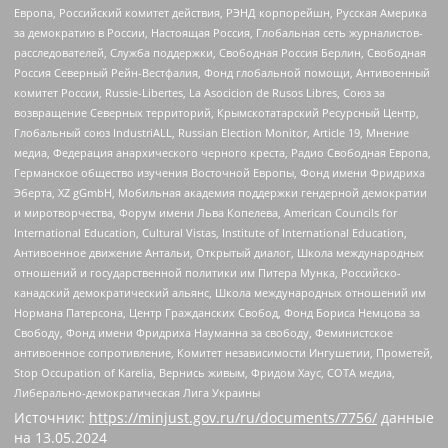
Европа, Российский комитет действия, РЭНД корпорейшн, Русская Америка
за демократию в России, Настоящая Россия, Глобальная сеть журналистов-
расследователей, Служба поддержки, Свободная Россия Берлин, Свободная
Россия Северный Рейн-Вестфалия, Фонд глобальной помощи, Антивоенный
комитет России, Russie-Libertes, La Asocicion de Rusos Libres, Союз за
возвращение Северных территорий, Крымскотатарский Ресурсный Центр,
Глобальный союз IndustriALL, Russian Election Monitor, Article 19, Мнение
медиа, Федерация анархического черного креста, Радио Свободная Европа,
Германское общество изучения Восточной Европы, Фонд имени Фридриха
Эберта, XZ gGmbH, Мобильная академия поддержки гендерной демократии
и миротворчества, Форум имени Льва Копелева, American Councils for
International Education, Cultural Vistas, Institute of International Education,
Антивоенное движение Антальи, Открытый диалог, Школа международных
отношений и государственной политики им Питера Мунка, Российско-
канадский демократический альянс, Школа международных отношений им
Нормана Патерсона, Центр Гражданских Свобод, Фонд Бориса Немцова за
Свободу, Фонд имени Фридриха Науманна за свободу, Феминистское
антивоенное сопротивление, Комитет независимости Ингушетии, Прометей,
Stop Occupation of Karelia, Вернись живым, Фридом Хаус, СОТА медиа,
Либерально-демократическая Лига Украины
Источник:
https://minjust.gov.ru/ru/documents/7756/
данные
на
13.05.2024