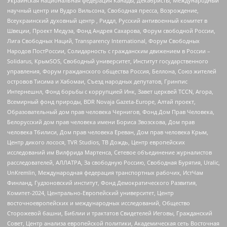
Украинская национальная федерация Канады, Декабристы, Международный
научный центр им Вудро Вильсона, Свободная пресса, Возрождение,
Всеукраинский духовный центр , Риддл, Русский антивоенный комитет в
Швеции, Проект Медуза, Фонд Андрея Сахарова, Форум свободной России,
Лига Свободных Наций, Transparеncy International, Форум Свободных
Народов ПостРоссии, Солидарность с гражданским движением в России –
Solidarus, КрымSOS, Свободный университет, Институт государственного
управления, Форум гражданского общества Россия, Беллона, Союз жителей
островов Тисима и Хабомаи, Съезд народных депутатов, Гринпис
Интернешнл, Фонд борьбы с коррупцией Инк, Завет церквей TCCN, Агора,
Всемирный фонд природы, BDR Novaja Gazeta-Europe, Алтай проект,
Образовательный дом прав человека Чернигов, Фонд Дом Прав Человека,
Белорусский дом прав человека имени Бориса Звозскова, Дом прав
человека Тбилиси, Дом прав человека Ереван, Дом прав человека Крым,
Центр дикого лосося, TVR Studios, ТВ Дождь, Центр европейских
исследований им Вилфрида Мартенса, Сетевое объединение журналистов
расследователей, АЛЛАТРА, За свободную Россию, Свободная Бурятия, Uralic,
UnKremlin, Международная федерация транспортных рабочих, ИстЧам
Финланд, Гудзоновский институт, Фонд Демократического Развития,
Комитет-2024, Центрально-Европейский университет, Центр
восточноевропейских и международных исследований, Общество
Сторожевой башни, Библии и трактатов Свидетелей Иеговы, Гражданский
Совет, Центр анализа европейской политики, Академическая сеть Восточная