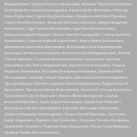
Владимировна, Чуркина Наталья Валерьевна, Акимова Татьяна Николаевна,
Золотарева Екатерина Александровна, Рачинский Ян Збигневич, Жемкова
Елена Борисовна, Гудков Лев Дмитриевич, Илларионова Юлия Юрьевна,
Саранг Анна Васильевна, Захарова Светлана Сергеевна, Аверин Владимир
Анатольевич, Щур Татьяна Михайловна, Щур Николай Алексеевич,
Блинушов Андрей Юрьевич, Мосин Алексей Геннадьевич, Гефтер Валентин
Михайлович, Симонов Алексей Кириллович, Флиге Ирина Анатольевна,
Мельникова Валентина Дмитриевна, Вититинова Елена Владимировна,
Баженова Светлана Куприяновна, Максимов Сергей Владимирович, Беляев
Сергей Иванович, Голубева Елена Николаевна, Ганнушкина Светлана
Алексеевна, Закс Елена Владимировна, Буртина Елена Юрьевна, Гендель
Людмила Залмановна, Кокорина Екатерина Алексеевна, Шуманов Илья
Вячеславович, Арапова Галина Юрьевна, Свечников Анатолий Мариевич,
Прохоров Вадим Юрьевич, Шахова Елена Владимировна, Подузов Сергей
Васильевич, Протасова Ирина Вячеславовна, Литинский Леонид Борисович,
Лукашевский Сергей Маркович, Бахмин Вячеслав Иванович, Шабад
Анатолий Ефимович, Сухих Дарья Николаевна, Орлов Олег Петрович,
Добровольская Анна Дмитриевна, Королева Александра Евгеньевна,
Смирнов Владимир Александрович, Вицин Сергей Ефимович, Золотухин
Борис Андреевич, Левинсон Лев Семенович, Локшина Татьяна Иосифовна,
Орлов Олег Петрович, Полякова Мара Федоровна, Резник Генри Маркович,
Захаров Герман Константинович