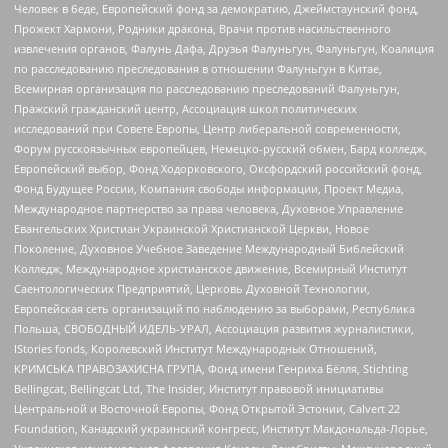
Человек в беде, Европейский фонд за демократию, Джеймстаунский фонд,
Прожект Хармони, Родники дракона, Врачи против насильственного
извлечения органов, Фалунь Дафа, Друзья Фалуньгун, Фалуньгун, Коалиция
по расследованию преследования в отношении Фалуньгун в Китае,
Всемирная организация по расследованию преследований Фалуньгун,
Пражский гражданский центр, Ассоциация школ политических
исследований при Совете Европы, Центр либеральной современности,
Форум русскоязычных европейцев, Немецко-русский обмен, Бард колледж,
Европейский выбор, Фонд Ходорковского, Оксфордский российский фонд,
Фонд Будущее России, Компания свободы информации, Проект Медиа,
Международное партнерство за права человека, Духовное Управление
Евангельских Христиан Украинской Христианской Церкви, Новое
Поколение, Духовное Учебное Заведение Международный Библейский
Колледж, Международное христианское движение, Всемирный Институт
Саентологических Предприятий, Церковь Духовной Технологии,
Европейская сеть организаций по наблюдению за выборами, Республика
Польша, СВОБОДНЫЙ ИДЕЛЬ-УРАЛ, Ассоциация развития журналистики,
IStories fonds, Королевский Институт Международных Отношений,
КРИМСЬКА ПРАВОЗАХИСНА ГРУПА, Фонд имени Генриха Бёлля, Stichting
Bellingcat, Bellingcat Ltd, The Insider, Институт правовой инициативы
Центральной и Восточной Европы, Фонд Открытой Эстонии, Calvert 22
Foundation, Канадский украинский конгресс, Институт Макдональда-Лорье,