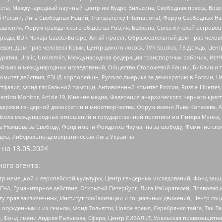
ты, Международный научный центр им Вудро Вильсона, Свободная пресса, Возро
России, Лига Свободных Наций, Transparеncy International, Форум Свободных Н
правления, Форум гражданского общества Россия, Беллона, Союз жителей острово
роды, BDR Novaja Gazeta-Europe, Алтай проект, Образовательный дом прав челов
еван, Дом прав человека Крым, Центр дикого лосося, TVR Studios, ТВ Дождь, Це
урятия, Uralic, UnKremlin, Международная федерация транспортных рабочих, Ист
ейских и международных исследований, Общество Сторожевой башни, Библии и тр
омитет действия, РЭНД корпорейшн, Русская Америка за демократию в России, Н
фалия, Фонд глобальной помощи, Антивоенный комитет России, Russie-Libertes, L
lection Monitor, Article 19, Мнение медиа, Федерация анархического черного кр
и гендерной демократии и миротворчества, Форум имени Льва Копелева, American C
г, Школа международных отношений и государственной политики им Питера Мунка
 Немцова за Свободу, Фонд имени Фридриха Науманна за свободу, Феминистско
медиа, Либерально-демократическая Лига Украины
 на
13.05.2024
ого агента:
р немецкой и европейской культуры, Центр гендерных исследований, Фонд защи
ЧА, Гуманитарное действие, Открытый Петербург, Лига Избирателей, Правовая 
иту прав заключенных, Институт глобализации и социальных движений, Центр 
ужденным и их семьям, Фонд Тольятти, Новое время, Серебряная тайга, Так-Так-
, Фонд имени Андрея Рылькова, Сфера, Центр СИБАЛЬТ, Уральская правозащитна