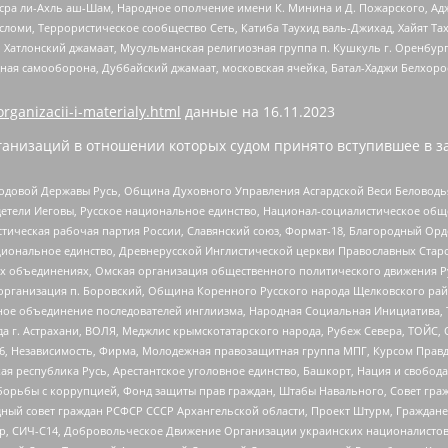
Нусра ли-Ахль аш-Шам, Народное ополчение имени К. Минина и Д. Пожарского, Ад
сломи, Террористическое сообщество Сеть, Катиба Таухид валь-Джихад, Хайят Тах
, Хатлонский джамаат, Мусульманская религиозная группа п. Кушкуль г. Оренбу
ная самооборона, Дуббайский джамаат, московская ячейка, Батал-Хаджи Белхор
organizacii-i-materialy.html
данные на
16.11.2023
анизаций в отношении которых судом принято вступившее в з
 Родовой Державы Русь, Община Духовного Управления Асгардской Веси Беловод
детели Иеговы, Русское национальное единство, Национал-социалистическое об
истическая рабочая партия России, Славянский союз, Формат-18, Благородный Ор
ациональное единство, Древнерусской Инглистической церкви Православных Ста
ных объединениях, Омская организация общественного политического движения Р
рганизация п. Боровский, Община Коренного Русского народа Щелковского район
гиозное объединение последователей инглиизма, Народная Социальная Инициатива,
 г. Астрахани, ВОЛЯ, Меджлис крымскотатарского народа, Рубеж Севера, ТОЙС, 
6, Независимость, Фирма, Молодежная правозащитная группа МПГ, Курсом Правд
ая республика Русь, Арестантское уголовное единство, Башкорт, Нация и свобода,
орьбы с коррупцией, Фонд защиты прав граждан, Штабы Навального, Совет гражд
ный совет граждан РСФСР СССР Архангельской области, Проект Штурм, Граждане 
tsApp, СИЧ-С14, Добровольческое Движение Организации украинских националисто