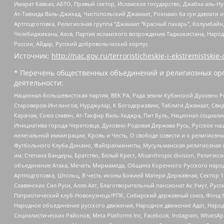
Имарат Кавказ, АБТО, Правый сектор, Исламское государство, Джабха аль-
Ат-Тавхида Валь-Джихад, Чистопольский Джамаат, Рохнамо ба суи давлати и
Артподготовка, Религиозная группа “Джамаат “Красный пахарь”, Колумбайн
Челебиджихана, Азов, Партия исламского возрождения Таджикистана, Народ
России, Айдар, Русский добровольческий корпус
Источник:
http://nac.gov.ru/terroristicheskie-i-ekstremistskie-
* Перечень общественных объединений и религиозных орг
деятельности:
Национал-большевистская партия, ВЕК РА, Рада земли Кубанской Духовно
Староверов-Инглингов, Нурджулар, К Богодержавию, Таблиги Джамаат, Сви
Карачая, Союз славян, Ат-Такфир Валь-Хиджра, Пит Буль, Национал-социал
Инициатива города Череповца, Духовно-Родовая Держава Русь, Русское н
нелегальной иммиграции, Кровь и Честь, О свободе совести и о религиоз
Футбольного Клуба Динамо, Файзрахманисты, Мусульманская религиозная о
им. Степана Бандеры, Братство, Белый Крест, Misanthropic division, Рели
объединение Атака, Мечеть Мирмамеда, Община Коренного Русского народа
Артподготовка, Штольц, В честь иконы Божией Матери Державная, Сектор 1
Славянских Сил Руси, Алля-Аят, Благотворительный пансионат Ак Умут, Русск
Патриотический клуб-Новокузнецк/РПК, Сибирский державный союз, Фонд б
Народное объединение русского движения, Народное движение Адат, Народ
Социалистических Районов, Meta Platforms Inc, Facebook, Instagram, Wha