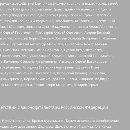
Гражданское действие, Центр независимых социологических исследований,
стран, Гражданское содействие, Трансперенси Интернешнл-Р, Центр
н, Фонд поддержки свободы прессы, Гражданский контроль, Человек и
тут Развития Свободы Информации, Экозащита!-Женсовет, Общественный
й Павел Юрьевич, Шнырова Ольга Вадимовна, Чанышева Лилия Айратовна,
ин Сергей Георгиевич, Пивоваров Андрей Сергеевич, Аверин Виталий
вич, Каргалицкий Борис Юльевич, Созаев Валерий Валерьевич, Исламов
льевич, Верховский Александр Маркович, Пислакова-Паркер Марина
н Збигневич, Жемкова Елена Борисовна, Гудков Лев Дмитриевич,
й Алексеевич, Блинушов Андрей Юрьевич, Мосин Алексей Геннадьевич,
а, Баженова Светлана Куприяновна, Максимов Сергей Владимирович,
а Залмановна, Кокорина Екатерина Алексеевна, Шуманов Илья
ч, Протасова Ирина Вячеславовна, Литинский Леонид Борисович,
а Дмитриевна, Королева Александра Евгеньевна, Смирнов Владимир
ова Мара Федоровна, Резник Генри Маркович, Захаров Герман
етствии с законодательством Российской Федерации
 Исламская группа, Братья-мусульмане, Партия исламского освобождения,
едия, Дом двух святых, Джунд аш-Шам, Исламский джихад, Аль-Каида,