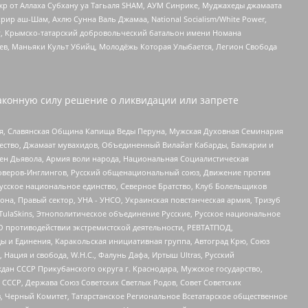
жр от Аллаха Субхану уа Тагьаля SHAM, АУМ Синрике, Муджахеды джамаата
рир аш-Шам, Ахлю Сунна Валь Джамаа, National Socialism/White Power,
рг, Крымско-татарский добровольческий батальон имени Номана
оев, Маньяки Культ Убийц, Молодёжь Которая Улыбается, Легион Свобода
аконную силу решение о ликвидации или запрете
ья, Славянская Община Капища Веды Перуна, Мужская Духовная Семинария
щество, Джамаат мувахидов, Объединенный Вилайат Кабарды, Балкарии и
ден Дьявола, Армия воли народа, Национальная Социалистическая
роверов-Инглингов, Русский общенациональный союз, Движение против
усское национальное единство, Северное Братство, Клуб Болельщиков
а, Правый сектор, УНА - УНСО, Украинская повстанческая армия, Тризуб
 TulaSkins, Этнополитическое объединение Русские, Русское национальное
О противодействии экстремистской деятельности, РЕВТАТПОД,
ы и Единения, Каракольская инициативная группа, Автоград Крю, Союз
 Нация и свобода, W.H.С., Фалунь Дафа, Иртыш Ultras, Русский
ан СССР Прикубанского округа г. Краснодара, Мужское государство,
СССР, Держава Союз Советских Светлых Родов, Совет Советских
в, Черный Комитет, Татарстанское Региональное Всетатарское общественное