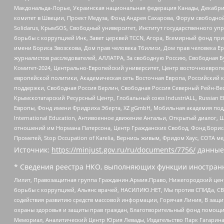
Макдональда-Лорье, Украинская национальная федерация Канады, Декабрис
комитет в Швеции, Проект Медуза, Фонд Андрея Сахарова, Форум свободной 
Solidarus, КрымSOS, Свободный университет, Институт государственного у
борьбы с коррупцией Инк, Завет церквей TCCN, Агора, Всемирный фонд при
имени Бориса Звозскова, Дом прав человека Тбилиси, Дом прав человека Ер
журналистов расследователей, АЛЛАТРА, За свободную Россию, Свободная Б
Комитет-2024, Центрально-Европейский университет, Центр восточноевроп
европейской политики, Академическая сеть Восточная Европа, Российский к
поддержки, Свободная Россия Берлин, Свободная Россия Северный Рейн-Вест
Крымскотатарский Ресурсный Центр, Глобальный союз IndustriALL, Russian E
Европы, Фонд имени Фридриха Эберта, XZ gGmbH, Мобильная академия поддержк
International Education, Антивоенное движение Антальи, Открытый диало
отношений им Нормана Патерсона, Центр Гражданских Свобод, Фонд Бориса
Прометей, Stop Occupation of Karelia, Вернись живым, Фридом Хаус, СОТА 
Источник:
https://minjust.gov.ru/ru/documents/7756/
данные
* Сведения реестра НКО, выполняющих функции иностранн
Лилит, Правозащитная группа Гражданин.Армия.Право, Нижегородский цент
борьбы с коррупцией, Альянс врачей, НАСИЛИЮ.НЕТ, Мы против СПИДа, СВЕ
содействия развитию средств массовой информации, Горячая Линия, В защ
охраны здоровья и защиты прав граждан, Благотворительный фонд помощи ос
Мемориал, Аналитический Центр Юрия Левады, Издательство Парк Гагарина