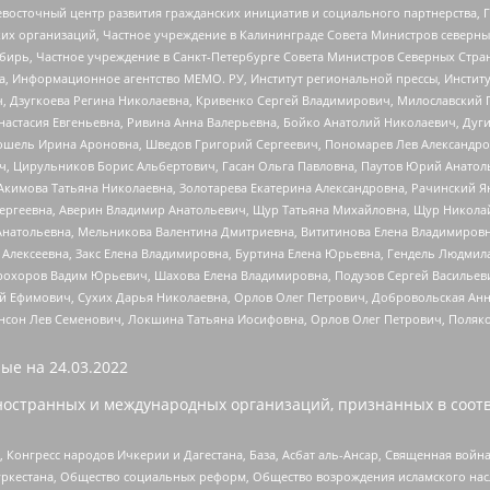
невосточный центр развития гражданских инициатив и социального партнерства, 
 организаций, Частное учреждение в Калининграде Совета Министров северных 
бирь, Частное учреждение в Санкт-Петербурге Совета Министров Северных Стра
а, Информационное агентство МЕМО. РУ, Институт региональной прессы, Инсти
ч, Дзугкоева Регина Николаевна, Кривенко Сергей Владимирович, Милославски
настасия Евгеньевна, Ривина Анна Валерьевна, Бойко Анатолий Николаевич, Дуг
ошель Ирина Ароновна, Шведов Григорий Сергеевич, Пономарев Лев Александро
ч, Цирульников Борис Альбертович, Гасан Ольга Павловна, Паутов Юрий Анато
Акимова Татьяна Николаевна, Золотарева Екатерина Александровна, Рачинский Я
Сергеевна, Аверин Владимир Анатольевич, Щур Татьяна Михайловна, Щур Никола
Анатольевна, Мельникова Валентина Дмитриевна, Вититинова Елена Владимировн
 Алексеевна, Закс Елена Владимировна, Буртина Елена Юрьевна, Гендель Людмил
рохоров Вадим Юрьевич, Шахова Елена Владимировна, Подузов Сергей Васильеви
й Ефимович, Сухих Дарья Николаевна, Орлов Олег Петрович, Добровольская Анн
нсон Лев Семенович, Локшина Татьяна Иосифовна, Орлов Олег Петрович, Поляк
ые на
24.03.2022
ностранных и международных организаций, признанных в соотв
нгресс народов Ичкерии и Дагестана, База, Асбат аль-Ансар, Священная война,
уркестана, Общество социальных реформ, Общество возрождения исламского насл