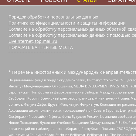
Порядок обработки персональных данных
Политика конфиденциальности и защиты информации
Согласие на обработку персональных данных обратной свя
Согласие на обработку персональных данных с помощью се
LiveInternet, top.mail.ru
ПОКАЗАТЬ БАННЕРНЫЕ МЕСТА
* Перечень иностранных и международных неправительств
Национальный фонд в поддержку демократии, Институт Открытое Общество
Институт Международных Отношений, MEDIA DEVELOPMENT INVESTMENT FUND,
Европейская Платформа за Демократические Выборы, Международный цент
Свободная Россия, Всемирный конгресс украинцев, Атлантический совет, Ч
органов, Фалунь Дафа, Друзья Фалуньгун, Фалуньгун, Коалиция по рассле
Ассоциация школ политических исследований при Совете Европы, Центр ли
Оксфордский российский фонд, Фонд Будущее России, Компания свободы ин
Новое Поколение, Духовное Учебное Заведение Международный Библейский
организаций по наблюдению за выборами, Республика Польша, СВОБОДНЫЙ
Фонд имени Генриха Бёлля, Stichting Bellingcat, Bellingcat Ltd, The Inside