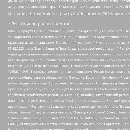
движение, Невоград, Молодежное Демократическое Движение Весна, Верхов
депутатов Красноярского края, Этническое национальное объединение, ЛГ
Источник:
https://minjust.gov.ru/ru/documents/7822/
данные
* Реестр иностранных агентов:
Калининградская региональная общественная организация "Экозащита!-Женсовет", Фонд содействия защите прав и свобод граждан "Общественный вердикт", Фонд "Институт Развития Свободы Информации", Частное учреждение "Информационное агентство МЕМО. РУ", Региональная общественная организация "Общественная комиссия по сохранению наследия академика Сахарова", Фонд поддержки свободы прессы, Санкт-Петербургская общественная правозащитная организация "Гражданский контроль", Межрегиональная общественная организация "Информационно-просветительский центр "Мемориал", Региональный Фонд "Центр Защиты Прав Средств Массовой Информации", с 05.12.2023 Фонд "Центр Защиты Прав Средств массовой информации", Региональная общественная благотворительная организация помощи беженцам и мигрантам "Гражданское содействие", Негосударственное образовательное учреждение дополнительного профессионального образования (повышение квалификации) специалистов "АКАДЕМИЯ ПО ПРАВАМ ЧЕЛОВЕКА", Свердловская региональная общественная организация "Сутяжник", Автономная некоммерческая организация "Центр независимых социологических исследований", Союз общественных объединений "Российский исследовательский центр по правам человека", Региональное общественное учреждение научно-информационный центр "МЕМОРИАЛ", Некоммерческая организация "Фонд защиты гласности", Автономная некоммерческая организация "Институт прав человека", Городская общественная организация "Екатеринбургское общество "МЕМОРИАЛ", Городская общественная организация "Рязанское историко-просветительское и правозащитное общество "Мемориал" (Рязанский Мемориал), Челябинский региональный орган общественной самодеятельности – женское общественное объединение "Женщины Евразии", Челябинский региональный орган общественной самодеятельности "Уральская правозащитная группа", Фонд содействия защите здоровья и социальной справедливости имени Андрея Рылькова, Автономная Некоммерческая Организация "Аналитический Центр Юрия Левады", Автономная некоммерческая организация социальной поддержки населения "Проект Апрель", Региональная общественная организация помощи женщинам и детям, находящимся в кризисной ситуации "Информационно-методический центр "Анна", Фонд содействия развитию массовых коммуникаций и правовому просвещению "Так-так-Так", Фонд содействия устойчивому развитию "Серебряная тайга", Свердловский региональный общественный фонд социальных проектов "Новое время", "Idel.Реалии", Кавказ.Реалии, Крым.Реалии, Телеканал Настоящее Время, Татаро-башкирская служба Радио Свобода (Azatliq Radiosi), Радио Свободная Европа/Радио Свобода (PCE/PC), "Сибирь.Реалии", "Фактограф", Благотворительный фонд помощи осужденным и их семьям, Автономная некоммерческая организация "Институт глобализации и социальных движений", Фонд "В защиту прав заключенных", Частное учреждение "Центр поддержки и содействия развитию средств массовой информации", Пензенский региональный общественный благотворительный фонд "Гражданский союз", "Север.Реалии", Некоммерческая организация Фонд "Правовая инициатива", Общество с ограниченной ответственностью "Радио Свободная Европа/Радио Свобода", Чешское информационное агентство "MEDIUM-ORIENT", Красноярская региональная общественная организация "Мы против СПИДа", Камалягин Денис Николаевич, Маркелов Сергей Евгеньевич, Пономарев Лев Александрович, Савицкая Людмила Алексеевна, Автоно