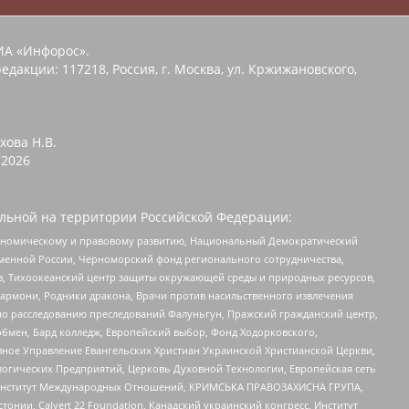
ИА «Инфорос».
едакции: 117218, Россия, г. Москва, ул. Кржижановского,
хова Н.В.
2026
льной на территории Российской Федерации:
кономическому и правовому развитию, Национальный Демократический
менной России, Черноморский фонд регионального сотрудничества,
, Тихоокеанский центр защиты окружающей среды и природных ресурсов,
 Хармони, Родники дракона, Врачи против насильственного извлечения
по расследованию преследований Фалуньгун, Пражский гражданский центр,
бмен, Бард колледж, Европейский выбор, Фонд Ходорковского,
ное Управление Евангельских Христиан Украинской Христианской Церкви,
огических Предприятий, Церковь Духовной Технологии, Европейская сеть
ий Институт Международных Отношений, КРИМСЬКА ПРАВОЗАХИСНА ГРУПА,
стонии, Calvert 22 Foundation, Канадский украинский конгресс, Институт