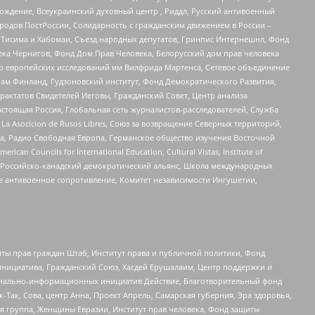
ждение, Всеукраинский духовный центр , Риддл, Русский антивоенный
ародов ПостРоссии, Солидарность с гражданским движением в России –
в Тисима и Хабомаи, Съезд народных депутатов, Гринпис Интернешнл, Фонд
ека Чернигов, Фонд Дом Прав Человека, Белорусский дом прав человека
нтр европейских исследований им Вилфрида Мартенса, Сетевое объединение
Чам Финланд, Гудзоновский институт, Фонд Демократического Развития,
актатов Свидетелей Иеговы, Гражданский Совет, Центр анализа
астоящая Россия, Глобальная сеть журналистов-расследователей, Служба
a Asocicion de Rusos Libres, Союз за возвращение Северных территорий,
еста, Радио Свободная Европа, Германское общество изучения Восточной
ouncils for International Education, Cultural Vistas, Institute of
, Российско-канадский демократический альянс, Школа международных
е антивоенное сопротивление, Комитет независимости Ингушетии,
ты прав граждан Штаб, Институт права и публичной политики, Фонд
инициатива, Гражданский Союз, Хасдей Ерушалаим, Центр поддержки и
социально-информационных инициатив Действие, Благотворительный фонд
Так, Сова, центр Анна, Проект Апрель, Самарская губерния, Эра здоровья,
я группа, Женщины Евразии, Институт прав человека, Фонд защиты