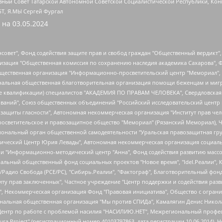
ный Совет Татарской Автономной Советской Социалистической Республики, Кон
БТ, Я.МЫ Сергей Фургал
 на
03.05.2024
мная некоммерческая организация "Центр по работе с проблемой насилия "НАСИЛИЮ.НЕТ", Межрегиональный профессиональный союз работников здравоохранения "Альянс врачей", Юридическое лицо, зарегистрированное в Латвийской Республике, SIA "Medusa Project" (регистрационный номер 40103797863, дата регистрации 10.06.2014), Некоммерческая организация "Фонд по борьбе с коррупцией", Автономная некоммерческая организация "Институт права и публичной политики", Баданин Роман Сергеевич, Гликин Максим Александрович, Железнова Мария Михайловна, Лукьянова Юлия Сергеевна, Маетная Елизавета Витальевна, Маняхин Петр Борисович, Чуракова Ольга Владимировна, Ярош Юлия Петровна, Юридическое лицо "The Insider SIA", зарегистрированное в Риге, Латвийская Республика (дата регистрации 26.06.2015), являющееся администратором доменного имени интернет-издания "The Insider SIA", https://theins.ru, Постернак Алексей Евгеньевич, Рубин Михаил Аркадьевич, Анин Роман Александрович, Юридическое лицо Istories fonds, зарегистрированное в Латвийской Республике (регистрационный номер 50008295751, дата регистрации 24.02.2020), Великовский Дмитрий Александрович, Долинина Ирина Николаевна, Мароховская Алеся Алексеевна, Шлейнов Роман Юрьевич, Шмагун Олеся Валентиновна, Общество с ограниченной ответственностью "Альтаир 2021", Общество с ограниченной ответственностью "Вега 2021", Общество с ограниченной ответственностью "Главный редактор 2021", Общество с ограниченной ответственностью "Ромашки монолит", Важенков Артем Валерьевич, Ивановская областная общественная организация "Центр гендерных исследований", Гурман Юрий Альбертович, Медиапроект "ОВД-Инфо", Егоров Владимир Владимирович, Жилинский Владимир Александрович, Общество с ограниченной ответственностью "ЗП", Иванова София Юрьевна, Карезина Инна Павловна, Кильтау Екатерина Викторовна, Петров Алексей Викторович, Пискунов Сергей Евгеньевич, Смирнов Сергей Сергеевич, Тихонов Михаил Сергеевич, Общество с ограниченной ответственностью "ЖУРНАЛИСТ-ИНОСТРАННЫЙ АГЕНТ", Арапова Галина Юрьевна, Вольтская Татьяна Анатольевна, Американская компания "Mason G.E.S. Anonymous Foundation" (США), являющаяся владельцем интернет-издания https://mnews.world/, Компания "Stichting Bellingcat", зарегистрированная в Нидерландах (дата регистрации 11.07.2018), Захаров Андрей Вячеславович, Клепиковская Екатерина Дмитриевна, Общество с ограниченной ответственностью "МЕМО", Перл Роман Александрович, Симонов Евгений Алексеевич, Соловьева Елена Анатольевна, Сотников Даниил Владимирович, Сурначева Елизавета Дмитриевна, Автономная некоммерческая организация по защите прав человека и информированию населения "Якутия – Наше Мнение", Общество с ограниченной ответственностью "Москоу диджитал медиа", с 26.01.2023 Общество с ограниченной ответственностью "Чайка Белые сады", Ветошкина Валерия Валерьевна, Заговора Максим Александрович, Межрегиональное общественное движение "Российская ЛГБТ - сеть", Оленичев Максим Владимирович, Павлов Иван Юрьевич, Скворцова Елена Сергеевна, Общество с ограниченной ответственностью "Как бы инагент", Кочетков Игорь Викторович, Общество с ограниченной ответственностью "Честные выборы", Еланчик Олег Александрович, Общество с ограниченной ответственностью "Нобелевский призыв", Гималова Регина Эмилевна, Григорьев Андрей Валерьевич, Григорьева Алина Александровна, Ассоциация по содействию защите прав призывников, альтернативнослужащих и военнослужащих "Правозащитная группа "Гражданин.Армия.Право", Хисамова Регина Фаритовна, Автономная некоммерческая организация по реализации социально-правовых программ "Лилит", Дальн