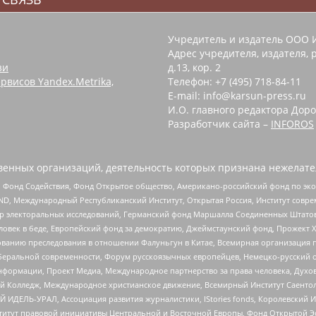
Учредитель и издатель ООО 
Адрес учредителя, издателя, р
зи
д.13, кор. 2
рвисов Yandex.Metrika,
Телефон: +7 (495) 718-84-11
E-mail: info@karsun-press.ru
И.О. главного редактора Доро
Разработчик сайта –
INFOROS
енных организаций, деятельность которых признана нежелате
 Фонд Содействия, Фонд Открытое общество, Американо-российский фонд по э
 Международный Республиканский Институт, Открытая Россия, Институт совре
р электоральных исследований, Германский фонд Маршалла Соединенных Штатов
еловек в беде, Европейский фонд за демократию, Джеймстаунский фонд, Прожект
дованию преследования в отношении Фалуньгун в Китае, Всемирная организация 
беральной современности, Форум русскоязычных европейцев, Немецко-русский о
формации, Проект Медиа, Международное партнерство за права человека, Духов
 Колледж, Международное христианское движение, Всемирный Институт Саентол
 ИДЕЛЬ-УРАЛ, Ассоциация развития журналистики, IStories fonds, Королевск
r, Институт правовой инициативы Центральной и Восточной Европы, Фонд Открытой Э