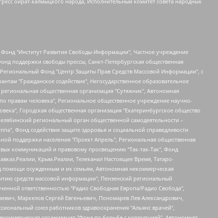
гресс ойрат-калмыцкого народа, Исполнительный комитет совета народных
евосточное общественное движение "Маяк", Санкт-Петербургская ЛГБТ-инициативная группа "Выход", Инициативная группа ЛГБТ+ "Реверс", Алексеев Андрей Викторович, Бекбулатова Таисия Львовна, Беляев Иван Михайлович, Владыкина Елена Сергеевна, Гельман Марат Александрович, Никульшина Вероника Юрьевна, Толоконникова Надежда Андреевна, Шендерович Виктор Анатольевич, Общество с ограниченной ответственностью "Данное сообщение", Общество с ограниченной ответственностью Издательский дом "Новая глава", Айнбиндер Александра Александровна, Московский комьюнити-центр для ЛГБТ+инициатив, Благотворительный фонд развития филантропии, Deutsche Welle (Германия, Kurt-Schumacher-Strasse 3, 53113 Bonn), Борзунова Мария Михайловна, Воробьев Виктор Викторович, Голубева Анна Львовна, Константинова Алла Михайловна, Малкова Ирина Владимировна, Мурадов Мурад Абдулгалимович, Осетинская Елизавета Николаевна, Понасенков Евгений Николаевич, Ганапольский Матвей Юрьевич, Киселев Евгений Алексеевич, Борухович Ирина Григорьевна, Дремин Иван Тимофеевич, Дубровский Дмитрий Викторович, Красноярская региональная общественная организация поддержки и развития альтернативных образовательных технологий и межкультурных коммуникаций "ИНТЕРРА", Маяковская Екатерина Алексеевна, Фейгин Марк Захарович, Филимонов Андрей Викторович, Дзугкоева Регина Николаевна, Доброхотов Роман Александрович, Дудь Юрий Александрович, Елкин Сергей Владимирович, Кругликов Кирилл Игоревич, Сабунаева Мария Леонидовна, Семенов Алексей Владимирович, Шаинян Карен Багратович, Шульман Екатерина Михайловна, Асафьев Артур Валерьевич, Вахштайн Виктор Семенович, Венедиктов Алексей Алексеевич, Лушникова Екатерина Евгеньевна, Волков Леонид Михайлович, Невзоров Александр Глебович, Пархоменко Сергей Борисович, Сироткин Ярослав Николаевич, Кара-Мурза Владимир Владимирович, Баранова Наталья Владимировна, Гозман Леонид Яковлевич, Кагарлицкий Борис Юльевич, Климарев Михаил Валерьевич, Милов Владимир Станиславович, Автономная некоммерческая организация Краснодарский центр современного искусства "Типография", Моргенштерн Алишер Тагирович, Соболь Любовь Эдуардовна, Общество с ограниченной ответственностью "ЛИЗА НОРМ", Каспаров Гарри Кимович, Ходорковский Михаил Борисович, Общество с ограниченной ответственностью "Апрельские тезисы", Данилович Ирина Брониславовна, Кашин Олег Владимирович, Петров Николай Владимирович, Пивоваров Алексей Владимирович, Соколов Михаил Владимирович, Цветкова Юлия Владимировна, Чичваркин Евгений Александрович, Комитет против пыток/Команда против пыток, Общество с ограниченной ответственностью "Первый научный", Общество с ограниченной ответственностью "Вертолет и ко", Белоцерковская Вероника Борисовна, Кац Максим Евгеньевич, Лазарева Татьяна Юрьевна, Шаведдинов Руслан Табризович, Яшин Илья Валерьевич, Общество с ограниченной ответственностью "Иноагент ААВ", Алешковский Дмитрий Петрович, Альбац Евгения Марковна, Быков Дмитрий Львович, Галямина Юлия Евгеньевна, Лойко Сергей Леонидович, Мартынов Кирилл Константинович, Медведев Сергей Александрович, Крашенинников Федор Геннадиевич, Гордеева Катерина Вл