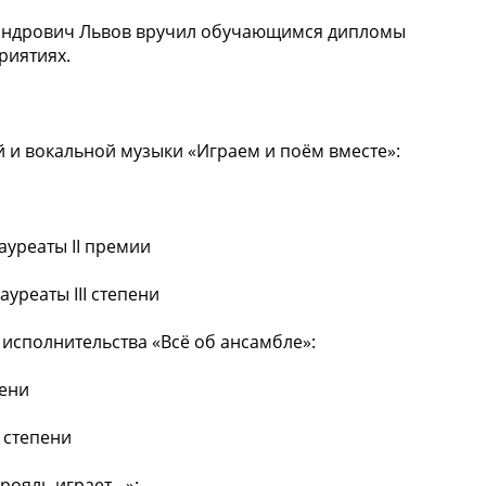
сандрович Львов вручил обучающимся дипломы
риятиях.
 и вокальной музыки «Играем и поём вместе»:
ауреаты II премии
уреаты III степени
исполнительства «Всё об ансамбле»:
пени
 степени
рояль играет…»: