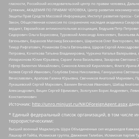
гласности, Российский исследовательский центр по правам человека, Даль
Сутяжник, АКАДЕМИЯ ПО ПРАВАМ ЧЕЛОВЕКА, Центр развития некоммерческих
Защиты Прав Средств Массовой Информации, Институт развития прессы - Си
Закон, Общественная комиссия по сохранению наследия академика Сахаров
вердикт, Евразийская антимонопольная ассоциация, Бедушев Петр Петрови
Сидорович Ольга Борисовна, Туровский Александр Алексеевич, Васильева А
Евгеньевич, Барахоев Магомед Бекханович, Шарипков Олег Викторович, М
Тимур Рифгатович, Романова Ольга Евгеньевна, Щаров Сергей Алексадрови
Петровна, Кочеткова Татьяна Владимировна, Чуркина Наталья Валерьевна, 
Илларионова Юлия Юрьевна, Саранг Анна Васильевна, Захарова Светлана 
Гефтер Валентин Михайлович, Симонов Алексей Кириллович, Флиге Ирина 
Беляев Сергей Иванович, Голубева Елена Николаевна, Ганнушкина Светлана
Вячеславович, Арапова Галина Юрьевна, Свечников Анатолий Мариевич, П
Лукашевский Сергей Маркович, Бахмин Вячеслав Иванович, Шабад Анатоли
Александрович, Вицин Сергей Ефимович, Золотухин Борис Андреевич, Леви
Константинович
Источник:
http://unro.minjust.ru/NKOForeignAgent.aspx
данн
* Единый федеральный список организаций, в том числе и
террористическими:
Высший военный Маджлисуль Шура Объединенных сил моджахедов Кавказа, Ко
Лашкар-И-Тайба, Исламская группа, Движение Талибан, Исламская партия Т