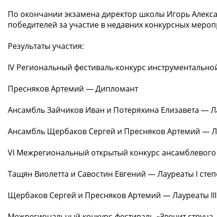
По окончании экзамена директор школы Игорь Алек
победителей за участие в недавних конкурсных мероп
Результаты участия:
IV Региональный фестиваль-конкурс инструментальной
Пресняков Артемий — Дипломант
Ансамбль Зайчиков Иван и Потеряхина Елизавета — Л
Ансамбль Щербаков Сергей и Пресняков Артемий — Ла
VI Межрегиональный открытый конкурс ансамблевого 
Тащян Виолетта и Савостин Евгений — Лауреаты I сте
Щербаков Сергей и Пресняков Артемий — Лауреаты III
Межрегиональный конкурс-фестиваль «Звенит струна, 