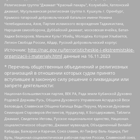
Религиозная группа “Джамаат “Красный пахарь”, Колумбайн, Хатлонский
джамаат, Мусульманская религиозная группа п. Кушкуль г. Оренбург,
Крымско-татарский добровольческий батальон имени Номана
Челебиджихана, Азов, Партия исламского возрождения Таджикистана,
Народная самооборона, Дуббайский джамаат, московская ячейка, Батал-
Хаджи Белхороев, Маньяки Культ Убийц, Молодёжь Которая Улыбается,
Легион Свобода России, Айдар, Русский добровольческий корпус
Источник:
http://nac.gov.ru/terroristicheskie-i-ekstremistskie-
organizacii-i-materialy.html
данные на
16.11.2023
* Перечень общественных объединений и религиозных
организаций в отношении которых судом принято
вступившее в законную силу решение о ликвидации или
запрете деятельности:
Национал-большевистская партия, ВЕК РА, Рада земли Кубанской Духовно
Родовой Державы Русь, Община Духовного Управления Асгардской Веси
Беловодья, Славянская Община Капища Веды Перуна, Мужская Духовная
Семинария Староверов-Инглингов, Нурджулар, К Богодержавию, Таблиги
Джамаат, Свидетели Иеговы, Русское национальное единство, Национал-
социалистическое общество, Джамаат мувахидов, Объединенный Вилайат
Кабарды, Балкарии и Карачая, Союз славян, Ат-Такфир Валь-Хиджра, Пит
Буль, Национал-социалистическая рабочая партия России, Славянский союз,