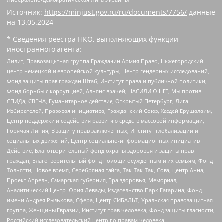
Источник:
https://minjust.gov.ru/ru/documents/7756/
данные
на
13.05.2024
* Сведения реестра НКО, выполняющих функции
иностранного агента:
Лилит, Правозащитная группа Гражданин.Армия.Право, Нижегородский
центр немецкой и европейской культуры, Центр гендерных исследований,
Фонд защиты прав граждан Штаб, Институт права и публичной политики,
Фонд борьбы с коррупцией, Альянс врачей, НАСИЛИЮ.НЕТ, Мы против
СПИДа, СВЕЧА, Гуманитарное действие, Открытый Петербург, Лига
Избирателей, Правовая инициатива, Гражданский Союз, Хасдей Ерушалаим,
Центр поддержки и содействия развитию средств массовой информации,
Горячая Линия, В защиту прав заключенных, Институт глобализации и
социальных движений, Центр социально-информационных инициатив
Действие, Благотворительный фонд охраны здоровья и защиты прав
граждан, Благотворительный фонд помощи осужденным и их семьям, Фонд
Тольятти, Новое время, Серебряная тайга, Так-Так-Так, Сова, центр Анна,
Проект Апрель, Самарская губерния, Эра здоровья, Мемориал,
Аналитический Центр Юрия Левады, Издательство Парк Гагарина, Фонд
имени Андрея Рылькова, Сфера, Центр СИБАЛЬТ, Уральская правозащитная
группа, Женщины Евразии, Институт прав человека, Фонд защиты гласности,
Российский исследовательский центр по правам человека,