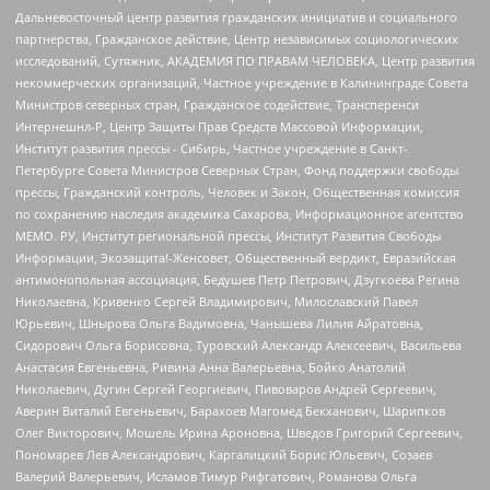
Дальневосточный центр развития гражданских инициатив и социального
партнерства, Гражданское действие, Центр независимых социологических
исследований, Сутяжник, АКАДЕМИЯ ПО ПРАВАМ ЧЕЛОВЕКА, Центр развития
некоммерческих организаций, Частное учреждение в Калининграде Совета
Министров северных стран, Гражданское содействие, Трансперенси
Интернешнл-Р, Центр Защиты Прав Средств Массовой Информации,
Институт развития прессы - Сибирь, Частное учреждение в Санкт-
Петербурге Совета Министров Северных Стран, Фонд поддержки свободы
прессы, Гражданский контроль, Человек и Закон, Общественная комиссия
по сохранению наследия академика Сахарова, Информационное агентство
МЕМО. РУ, Институт региональной прессы, Институт Развития Свободы
Информации, Экозащита!-Женсовет, Общественный вердикт, Евразийская
антимонопольная ассоциация, Бедушев Петр Петрович, Дзугкоева Регина
Николаевна, Кривенко Сергей Владимирович, Милославский Павел
Юрьевич, Шнырова Ольга Вадимовна, Чанышева Лилия Айратовна,
Сидорович Ольга Борисовна, Туровский Александр Алексеевич, Васильева
Анастасия Евгеньевна, Ривина Анна Валерьевна, Бойко Анатолий
Николаевич, Дугин Сергей Георгиевич, Пивоваров Андрей Сергеевич,
Аверин Виталий Евгеньевич, Барахоев Магомед Бекханович, Шарипков
Олег Викторович, Мошель Ирина Ароновна, Шведов Григорий Сергеевич,
Пономарев Лев Александрович, Каргалицкий Борис Юльевич, Созаев
Валерий Валерьевич, Исламов Тимур Рифгатович, Романова Ольга