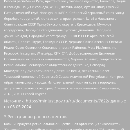
Русская республика Русь, Арестантское уголовное единство, Башкорт, Нация
и свобода, Нация и свобода, W.H.С., Фалунь Дафа, Иртыш Ultras, Русский
Патриотический клуб-Новокузнецк/РПК, Сибирский державный союз, Фонд
борьбы с коррупцией, Фонд защиты прав граждан, Штабы Навального,
Совет граждан СССР Прикубанского округа г. Краснодара, Мужское
государство, Народное объединение русского движения, Народное
движение Адат, Народный совет граждан РСФСР СССР Архангельской
области, Проект Штурм, Граждане СССР, Держава Союз Советских Светлых
Родов, Совет Советских Социалистических Районов, Meta Platforms Inc,
Facebook, Instagram, WhatsApp, СИЧ-С14, Добровольческое Движение
Организации украинских националистов, Черный Комитет, Татарстанское
Региональное Всетатарское общественное движение, Невоград,
Молодежное Демократическое Движение Весна, Верховный Совет
Татарской Автономной Советской Социалистической Республики, Конгресс
ойрат-калмыцкого народа, Исполнительный комитет совета народных
депутатов Красноярского края, Этническое национальное объединение,
ЛГБТ, Я.МЫ Сергей Фургал
Источник:
https://minjust.gov.ru/ru/documents/7822/
данные
на
03.05.2024
* Реестр иностранных агентов:
Калининградская региональная общественная организация "Экозащита!-Женсовет", Фонд содействия защите прав и свобод граждан "Общественный вердикт", Фонд "Институт Развития Свободы Информации", Частное учреждение "Информационное агентство МЕМО. РУ", Региональная общественная организация "Общественная комиссия по сохранению наследия академика Сахарова", Фонд поддержки свободы прессы, Санкт-Петербургская общественная правозащитная организация "Гражданский контроль", Межрегиональная общественная организация "Информационно-просветительский центр "Мемориал", Региональный Фонд "Центр Защиты Прав Средств Массовой Информации", с 05.12.2023 Фонд "Центр Защиты Прав Средств массовой информации", Региональная общественная благотворительная организация помощи беженцам и мигрантам "Гражданское содействие", Негосударственное образовательное учреждение дополнительного профессионального образования (повышение квалификации) специалистов "АКАДЕМИЯ ПО ПРАВАМ ЧЕЛОВЕКА", Свердловская региональная общественная организация "Сутяжник", Автономная некоммерческая организация "Центр независимых социологических исследований", Союз общественных объединений "Российский исследовательский центр по правам человека", Региональное общественное учреждение научно-информационный центр "МЕМОРИАЛ", Некоммерческая организация "Фонд защиты гласности", Автономная некоммерческая организация "Институт прав человека", Городская общественная организация "Екатеринбургское общество "МЕМОРИАЛ", Городская общественная организация "Рязанское историко-просветительское и правозащитное общество "Мемориал" (Рязанский Мемориал), Челябинский региональный орган общественной самодеятельности – женское общественное объединение "Женщины Евразии", Челябинский региональный орган общественной самодеятельности "Уральская правозащитная группа", Фонд содействия защите здоровья и социальной справедливости имени Андрея Рылькова, Автономная Некоммерческая Организация "Аналитический Центр Юрия Левады", Автономная некоммерческая организация социальной поддержки населения "Проект Апрель", Региональная общественная организация помощи женщинам и детям, находящимся в кризисной ситуации "Информационно-методический центр "Анна", Фонд содействия развитию массовых коммуникаций и правовому просвещению "Так-так-Так", Фонд содействия устойчивому развитию "Серебряная тайга", Свердловский региональный общественный фонд социальных проектов "Новое время", "Idel.Реалии", Кавказ.Реалии, Крым.Реалии, Телеканал Настоящее Время, Татаро-башкирская служба Радио Свобода (Azatliq Radiosi), Радио Свободная Европа/Радио Свобода (PCE/PC), "Сибирь.Реалии", "Фактограф", Благотворительный фонд помощи осужденным и их семьям, Автономная некоммерческая организация "Институт глобализации и социальных движений", Фонд "В защиту прав заключенных", Частное учреждение "Центр поддержки и содействия развитию средств массовой информации", Пензенский региональный общественный благотворительный фонд "Гражданский союз", "Север.Реалии", Некоммерческая организация Фонд "Правовая инициатива", Общество с ограниченной ответственностью "Радио Свободная Европа/Радио Свобода", Чешское информационное агентство "MEDIUM-ORIENT", Красноярская региональная общественная организация "Мы против СПИДа", Камалягин Денис Николаевич, Маркелов Сергей Евгеньевич, Пономарев Лев Александрович, Савицкая Людмила Алексеевна, Автономная некоммерческая организация "Центр по работе с проблемой насилия "НАСИЛИЮ.НЕТ", Межрегиональный профессиональный союз работников здравоохранения "Альянс врачей", Юридическое лицо, зарегистрированное в Латвийской Республике, SIA "Medusa Project" (регистрационный номер 40103797863, дата регистрации 10.06.2014), Некоммерческая организация "Фонд по борьбе с коррупцией", Автономная некоммерческая организация "Институт права и публичной политики", Баданин Роман Сергеевич, Гликин Максим Александрович, Железнова Мария Михайловна, Лукьянова Юлия Сергеевна, Маетная Елизавета Витальевна, Маняхин Петр Борисович, Чуракова Ольга Владимировна, Ярош Юлия Петровна, Юридическое лицо "The Insider SIA", зарегистрированное в Риге, Латвийская Республика (дата регистрации 26.06.2015), являющееся администратором доменного имени интернет-издания "The Insider SIA", https://theins.ru, Постернак Алексей Евгеньевич, Рубин Михаил Аркадьевич, Анин Роман Александрович, Юридическое лицо Istories fonds, зарегистрированное в Латвийской Республике (регистрационный номер 50008295751, дата регистрации 24.02.2020), Великовский Дмитрий Александрович, Долинина Ирина Николаевна, Мароховская Алеся Алексеевна, Шлейнов Роман Юрьевич, Шмагун Олеся Валентиновна, Общество с ограниченной ответственностью "Альтаир 2021", Общество с ограниченной ответственностью "Вега 2021", Общество с ограниченной ответственностью "Главный редактор 2021", Общество с ограниченной ответственностью "Ромашки монолит", Важенков Артем Валерьевич, Ивановская областная общественная организация "Центр гендерных исследований", Гурман Юрий Альбертович, Медиапроект "ОВД-Инфо", Егоров Владимир Владимирович, Жилинский Владимир Александрович, Общество с ограниченной ответственностью "ЗП", Иванова София Юрьевна, Карезина Инна Павловна, Кильтау Екатерина Викторовна, Петров Алексей Викторович, Пискунов Сергей Евгеньевич, Смирнов Сергей Сергеевич, Тихонов Михаил Сергеевич, Общество с ограниченной ответственностью "ЖУРНАЛИСТ-ИНОСТРАННЫЙ АГЕНТ", Арапова Галина Юрьевна, Вольтская Татьяна Анатольевна, Американская компания "Mason G.E.S. Anonymous Foundation" (США), являющаяся владельцем интернет-издания https://mnews.world/, Компания "Stichting Bellingcat", зарегистрированная в Нидерландах (дата регистрации 11.07.2018), Захаров Андрей Вячеславович, Клепиковская Екатерина Дмитриевна, Общество с ограниченной ответственностью "МЕМО", Перл Роман Александрович, Симонов Евгений Алексеевич, Соловьева Елена Анатольевна, Сотников Даниил Владимирович, Сурначева Елизавета Дмитриевна, Автономная некоммерческая организация по защите прав человека и информированию населения "Якутия – Наше Мнение", Общество с ограниченной ответственностью "Москоу диджитал медиа", с 26.01.2023 Общество с ограниченной ответственностью "Чайка Белые сады", Ветошкина Валерия Валерьевна, Заговора Максим Александрович, Межрегиональное общественное движение "Российская ЛГБТ - сеть", Оленичев Максим Владимирович, Павлов Иван Юрьевич, Скворцова Елена Сергеевна, Общество с ограниченной ответственностью "Как бы инагент", Кочетков Игорь Викторович, Общество с ограниченной ответственностью "Честные выборы", Еланчик Олег Александрович, Общество с ограниченной ответственностью "Нобелевский призыв", Гималова Регина Эмилевна, Григорьев Андрей Валерьевич, Григорьева Алина Александровна, Ассоциация по содействию защите прав призывников, альтернативнослужащих и военнослужащих "Правозащитная группа "Гражданин.Армия.Право", Хисамова Регина Фаритовна, Автономная некоммерческая организация по реализации социально-правовых программ "Лилит", Дальневосточное общественное движение "Маяк", Санкт-Петербургская ЛГБТ-инициативная группа "Выход", Инициативная группа ЛГБТ+ "Реверс", Алексеев Андрей Викторович, Бекбулатова Таисия Львовна, Беляев Иван Михайлович, Владыкина Елена Сергеевна, Гельман Марат Александрович, Никульшина Вероника Юрьевна, Толоконникова Надежда Андреевна, Шендерович Виктор Анатольевич, Общество с ограниченной ответственностью "Данное сообщение", Общество с ограниченной ответственностью Издательский дом "Новая глава", Айнбиндер Александра Александровна, Московский комьюнити-центр для ЛГБТ+инициатив, Благотворительный фонд развития филантропии, Deutsche Welle (Германия, Kurt-Schumacher-Strasse 3, 53113 Bonn), Борзунова Мария Михайловна, Воробьев Виктор Викторович, Голубева Анна Львовна, Константинова Алла Михайловна, Малкова Ирина Владимировна, Мурадов Мурад Абдулгалимович, Осетинская Елизавета Николаевна, Понасенков Евгений Николаевич, Ганапольский Матвей Юрьевич, Киселев Евгений Алексеевич, Борухович Ирина Григорьевна, Дремин Иван Тимофеевич, Дубровский Дмитрий Викторович, Красноярская региональная общественная организация поддержки и развития альтернативных образовательных технологий и межкультурных коммуникаций "ИНТЕРРА", Маяковская Екатерина Алексеевна, Фейгин Марк Захарович, Филимонов Андрей Викторович, Дзугкоева Регина Николаевна, Доброхотов Роман Александрович, Дудь Юрий Александрович, Елкин Сергей Владимирович, Кругликов Кирилл Игоревич, Сабунаева Мария Леонидовна, Семенов Алексей Владимирович, Шаинян Карен Багратович, Шульман Екатерина Михайловна, Асафьев Артур Валерьевич, Вахштайн Виктор Семенович, Венедиктов Алексей Алексеевич, Лушникова Екатерина Евгеньевна, Волков Леонид Михайлович, Невзоров Александр Глебович, Пархоменко Сергей Борисович, Сироткин Ярослав Николаевич, Кара-Мурза Владимир Владимирович, Баранова Наталья Владимировна, Гозман Леонид Яковлевич, Кагарлицкий Борис Юльевич, Климарев Михаил Валерьевич, Милов Владимир Станиславович, Автономная некоммерческая организация Краснодарский центр современного искусства "Типография", Моргенштерн Алишер Тагирович, Соболь Любовь Эдуардовна, Общество с ограниченной ответственностью "ЛИЗА НОРМ", Каспаров Гарри Кимович, Ходорковский Михаил Борисович, Общество с ограниченной ответственностью "Апрельские тезисы", Данилович Ирина Брониславовна, Кашин Олег Владимирович, Петров Николай Владимирович, Пивоваров Алексей Владимирович, Соколов Михаил Владимирович, Цветкова Юлия Владимировна, Чичваркин Евгений Александрович, Комитет против пыток/Команда против пыток, Общество с ограниченной ответственностью "Первый научный", Общество с ограниченной ответственностью "Вертолет и ко", Белоцерковская Вероника Борисовна, Кац Максим Евгеньевич, Лазарева Татьяна Юрьевна, Шаведдинов Руслан Табризович, Яшин Илья Валерьевич, Общество с ограниченной ответственностью "Иноагент ААВ", Алешковский Дмитрий Петрович, Альбац Евгения Марковна, Быков Дмитрий Львович, Галямина Юлия Евгеньевна, Лойко Сергей Леонидович, Мартынов Кирилл Константинович, Медведев Сергей Александрович, Крашенинников Федор Геннадиевич, Гордеева Катерина Вл