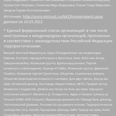
Орлов Олег Петрович, Полякова Мара Федоровна, Резник Генри Маркович,
Захаров Герман Константинович
Источник:
http://unro.minjust.ru/NKOForeignAgent.aspx
данные на
24.03.2022
* Единый федеральный список организаций, в том числе
иностранных и международных организаций, признанных
в соответствии с законодательством Российской Федерации
террористическими:
Высший военный Маджлисуль Шура Объединенных сил моджахедов
Кавказа, Конгресс народов Ичкерии и Дагестана, База, Асбат аль-Ансар,
Священная война, Исламская группа, Братья-мусульмане, Партия
исламского освобождения, Лашкар-И-Тайба, Исламская группа, Движение
Талибан, Исламская партия Туркестана, Общество социальных реформ,
Общество возрождения исламского наследия, Дом двух святых, Джунд аш-
Шам, Исламский джихад, Аль-Каида, Имарат Кавказ, АБТО, Правый сектор,
Исламское государство, Джабха аль-Нусра ли-Ахль аш-Шам, Народное
ополчение имени К. Минина и Д. Пожарского, Аджр от Аллаха Субхану уа
Тагьаля SHAM, АУМ Синрике, Муджахеды джамаата Ат-Тавхида Валь-Джихад,
Чистопольский Джамаат, Рохнамо ба суи давлати исломи, Террористическое
сообщество Сеть, Катиба Таухид валь-Джихад, Хайят Тахрир аш-Шам, Ахлю
Сунна Валь Джамаа, National Socialism/White Power, Артподготовка,