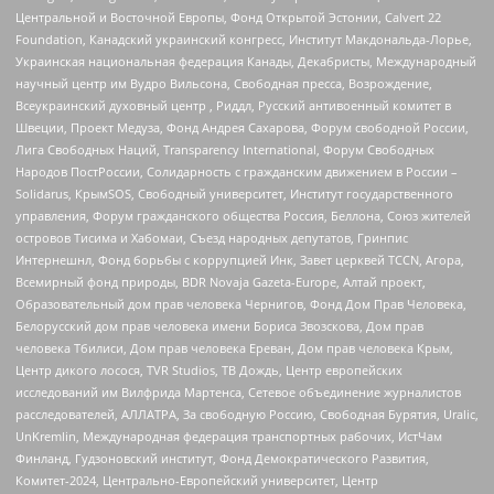
Центральной и Восточной Европы, Фонд Открытой Эстонии, Calvert 22
Foundation, Канадский украинский конгресс, Институт Макдональда-Лорье,
Украинская национальная федерация Канады, Декабристы, Международный
научный центр им Вудро Вильсона, Свободная пресса, Возрождение,
Всеукраинский духовный центр , Риддл, Русский антивоенный комитет в
Швеции, Проект Медуза, Фонд Андрея Сахарова, Форум свободной России,
Лига Свободных Наций, Transparеncy International, Форум Свободных
Народов ПостРоссии, Солидарность с гражданским движением в России –
Solidarus, КрымSOS, Свободный университет, Институт государственного
управления, Форум гражданского общества Россия, Беллона, Союз жителей
островов Тисима и Хабомаи, Съезд народных депутатов, Гринпис
Интернешнл, Фонд борьбы с коррупцией Инк, Завет церквей TCCN, Агора,
Всемирный фонд природы, BDR Novaja Gazeta-Europe, Алтай проект,
Образовательный дом прав человека Чернигов, Фонд Дом Прав Человека,
Белорусский дом прав человека имени Бориса Звозскова, Дом прав
человека Тбилиси, Дом прав человека Ереван, Дом прав человека Крым,
Центр дикого лосося, TVR Studios, ТВ Дождь, Центр европейских
исследований им Вилфрида Мартенса, Сетевое объединение журналистов
расследователей, АЛЛАТРА, За свободную Россию, Свободная Бурятия, Uralic,
UnKremlin, Международная федерация транспортных рабочих, ИстЧам
Финланд, Гудзоновский институт, Фонд Демократического Развития,
Комитет-2024, Центрально-Европейский университет, Центр