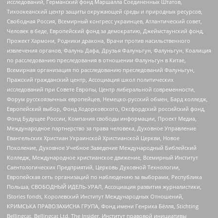
исследований, Германский фонд Маршалла Соединенных Штатов,
Тихоокеанский центр защиты окружающей среды и природных ресурсов,
Свободная Россия, Всемирный конгресс украинцев, Атлантический совет,
Человек в беде, Европейский фонд за демократию, Джеймстаунский фонд,
Прожект Хармони, Родники дракона, Врачи против насильственного
извлечения органов, Фалунь Дафа, Друзья Фалуньгун, Фалуньгун, Коалиция
по расследованию преследования в отношении Фалуньгун в Китае,
Всемирная организация по расследованию преследований Фалуньгун,
Пражский гражданский центр, Ассоциация школ политических
исследований при Совете Европы, Центр либеральной современности,
Форум русскоязычных европейцев, Немецко-русский обмен, Бард колледж,
Европейский выбор, Фонд Ходорковского, Оксфордский российский фонд,
Фонд Будущее России, Компания свободы информации, Проект Медиа,
Международное партнерство за права человека, Духовное Управление
Евангельских Христиан Украинской Христианской Церкви, Новое
Поколение, Духовное Учебное Заведение Международный Библейский
Колледж, Международное христианское движение, Всемирный Институт
Саентологических Предприятий, Церковь Духовной Технологии,
Европейская сеть организаций по наблюдению за выборами, Республика
Польша, СВОБОДНЫЙ ИДЕЛЬ-УРАЛ, Ассоциация развития журналистики,
IStories fonds, Королевский Институт Международных Отношений,
КРИМСЬКА ПРАВОЗАХИСНА ГРУПА, Фонд имени Генриха Бёлля, Stichting
Bellingcat, Bellingcat Ltd, The Insider, Институт правовой инициативы