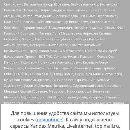
Для повышения удобства сайта мы используем
cookies (
подробнее
). К сайту подключены
сервисы Yandex.Metrika, LiveInternet, top.mail.ru,
Источник:
https://minjust.gov.ru/uploaded/files/reestr-