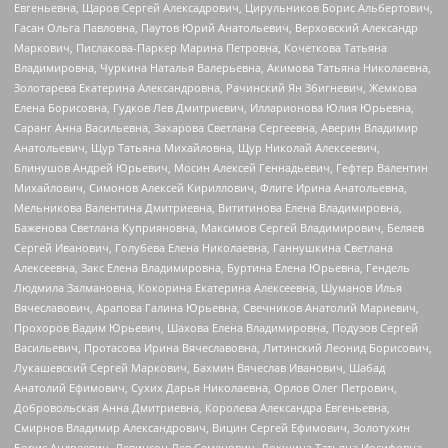
Евгеньевна, Щаров Сергей Алексадрович, Цирульников Борис Альбертович,
Гасан Ольга Павловна, Паутов Юрий Анатольевич, Верховский Александр
Маркович, Пислакова-Паркер Марина Петровна, Кочеткова Татьяна
Владимировна, Чуркина Наталья Валерьевна, Акимова Татьяна Николаевна,
Золотарева Екатерина Александровна, Рачинский Ян Збигневич, Жемкова
Елена Борисовна, Гудков Лев Дмитриевич, Илларионова Юлия Юрьевна,
Саранг Анна Васильевна, Захарова Светлана Сергеевна, Аверин Владимир
Анатольевич, Щур Татьяна Михайловна, Щур Николай Алексеевич,
Блинушов Андрей Юрьевич, Мосин Алексей Геннадьевич, Гефтер Валентин
Михайлович, Симонов Алексей Кириллович, Флиге Ирина Анатольевна,
Мельникова Валентина Дмитриевна, Вититинова Елена Владимировна,
Баженова Светлана Куприяновна, Максимов Сергей Владимирович, Беляев
Сергей Иванович, Голубева Елена Николаевна, Ганнушкина Светлана
Алексеевна, Закс Елена Владимировна, Буртина Елена Юрьевна, Гендель
Людмила Залмановна, Кокорина Екатерина Алексеевна, Шуманов Илья
Вячеславович, Арапова Галина Юрьевна, Свечников Анатолий Мариевич,
Прохоров Вадим Юрьевич, Шахова Елена Владимировна, Подузов Сергей
Васильевич, Протасова Ирина Вячеславовна, Литинский Леонид Борисович,
Лукашевский Сергей Маркович, Бахмин Вячеслав Иванович, Шабад
Анатолий Ефимович, Сухих Дарья Николаевна, Орлов Олег Петрович,
Добровольская Анна Дмитриевна, Королева Александра Евгеньевна,
Смирнов Владимир Александрович, Вицин Сергей Ефимович, Золотухин
Борис Андреевич, Левинсон Лев Семенович, Локшина Татьяна Иосифовна,