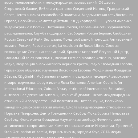
восточноевропейских и международных исследований, Общество
Сторожевой башни, Библии и трактатов Свидетелей Иеговы, Гражданский
Совет, Центр анализа европейской политики, Академическая сеть Восточная
Европа, Российский комитет действия, РЭНД корпорейшн, Русская Америка
за демократию в России, Настоящая Россия, Глобальная сеть журналистов-
расследователей, Служба поддержки, Свободная Россия Берлин, Свободная
Россия Северный Рейн-Вестфалия, Фонд глобальной помощи, Антивоенный
комитет России, Russie-Libertes, La Asocicion de Rusos Libres, Союз за
возвращение Северных территорий, Крымскотатарский Ресурсный Центр,
Глобальный союз IndustriALL, Russian Election Monitor, Article 19, Мнение
медиа, Федерация анархического черного креста, Радио Свободная Европа,
Германское общество изучения Восточной Европы, Фонд имени Фридриха
Эберта, XZ gGmbH, Мобильная академия поддержки гендерной демократии
и миротворчества, Форум имени Льва Копелева, American Councils for
International Education, Cultural Vistas, Institute of International Education,
Антивоенное движение Антальи, Открытый диалог, Школа международных
отношений и государственной политики им Питера Мунка, Российско-
канадский демократический альянс, Школа международных отношений им
Нормана Патерсона, Центр Гражданских Свобод, Фонд Бориса Немцова за
Свободу, Фонд имени Фридриха Науманна за свободу, Феминистское
антивоенное сопротивление, Комитет независимости Ингушетии, Прометей,
Stop Occupation of Karelia, Вернись живым, Фридом Хаус, СОТА медиа,
Либерально-демократическая Лига Украины