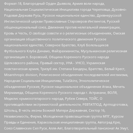
Формат-18, Благородный Орден Дьявола, Армия воли народа,
Национальная Социалистическая Инициатива города Череповца, Духовно-
Родовая Держава Русь, Русское национальное единство, Древнерусской
Инглистической церкви Православных Староверов-Инглингов, Русский
общенациональный союз, Движение против нелегальной иммиграции,
Кровь и Честь, О свободе совести и о религиозных объединениях, Омская
организация общественного политического движения Русское
национальное единство, Северное Братство, Клуб Болельщиков
Футбольного Клуба Динамо, Файзрахманисты, Мусульманская религиозная
организация п. Боровский, Община Коренного Русского народа
Щелковского района, Правый сектор, УНА - УНСО, Украинская
повстанческая армия, Тризуб им. Степана Бандеры, Братство, Белый Крест,
Misanthropic division, Религиозное объединение последователей инглиизма,
Народная Социальная Инициатива, TulaSkins, Этнополитическое
объединение Русские, Русское национальное объединение Атака, Мечеть
Мирмамеда, Община Коренного Русского народа г. Астрахани, ВОЛЯ,
Меджлис крымскотатарского народа, Рубеж Севера, ТОЙС, О
противодействии экстремистской деятельности, РЕВТАТПОД, Артподготовка,
Штольц, В честь иконы Божией Матери Державная, Сектор 16,
Независимость, Фирма, Молодежная правозащитная группа МПГ, Курсом
Правды и Единения, Каракольская инициативная группа, Автоград Крю,
Союз Славянских Сил Руси, Алля-Аят, Благотворительный пансионат Ак Умут,