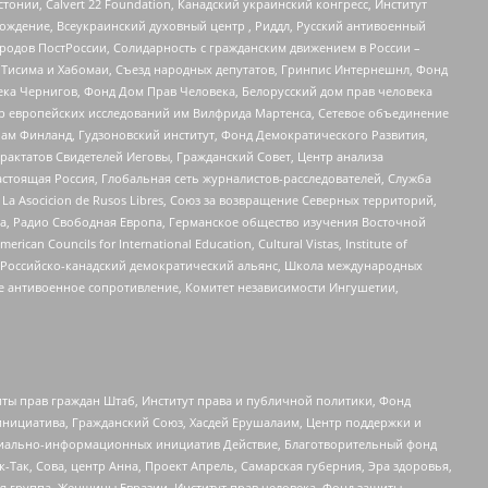
стонии, Calvert 22 Foundation, Канадский украинский конгресс, Институт
ждение, Всеукраинский духовный центр , Риддл, Русский антивоенный
ародов ПостРоссии, Солидарность с гражданским движением в России –
в Тисима и Хабомаи, Съезд народных депутатов, Гринпис Интернешнл, Фонд
ека Чернигов, Фонд Дом Прав Человека, Белорусский дом прав человека
нтр европейских исследований им Вилфрида Мартенса, Сетевое объединение
Чам Финланд, Гудзоновский институт, Фонд Демократического Развития,
актатов Свидетелей Иеговы, Гражданский Совет, Центр анализа
астоящая Россия, Глобальная сеть журналистов-расследователей, Служба
a Asocicion de Rusos Libres, Союз за возвращение Северных территорий,
еста, Радио Свободная Европа, Германское общество изучения Восточной
ouncils for International Education, Cultural Vistas, Institute of
, Российско-канадский демократический альянс, Школа международных
е антивоенное сопротивление, Комитет независимости Ингушетии,
ты прав граждан Штаб, Институт права и публичной политики, Фонд
инициатива, Гражданский Союз, Хасдей Ерушалаим, Центр поддержки и
социально-информационных инициатив Действие, Благотворительный фонд
Так, Сова, центр Анна, Проект Апрель, Самарская губерния, Эра здоровья,
я группа, Женщины Евразии, Институт прав человека, Фонд защиты