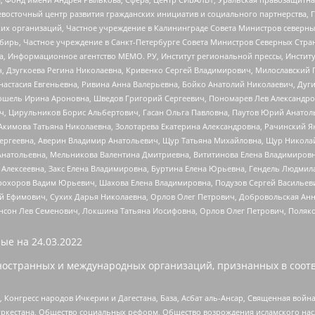
невосточный центр развития гражданских инициатив и социального партнерства, 
 организаций, Частное учреждение в Калининграде Совета Министров северных 
бирь, Частное учреждение в Санкт-Петербурге Совета Министров Северных Стра
а, Информационное агентство МЕМО. РУ, Институт региональной прессы, Инсти
ч, Дзугкоева Регина Николаевна, Кривенко Сергей Владимирович, Милославски
настасия Евгеньевна, Ривина Анна Валерьевна, Бойко Анатолий Николаевич, Дуг
ошель Ирина Ароновна, Шведов Григорий Сергеевич, Пономарев Лев Александро
ч, Цирульников Борис Альбертович, Гасан Ольга Павловна, Паутов Юрий Анато
Акимова Татьяна Николаевна, Золотарева Екатерина Александровна, Рачинский Я
Сергеевна, Аверин Владимир Анатольевич, Щур Татьяна Михайловна, Щур Никола
Анатольевна, Мельникова Валентина Дмитриевна, Вититинова Елена Владимировн
 Алексеевна, Закс Елена Владимировна, Буртина Елена Юрьевна, Гендель Людмил
рохоров Вадим Юрьевич, Шахова Елена Владимировна, Подузов Сергей Васильеви
й Ефимович, Сухих Дарья Николаевна, Орлов Олег Петрович, Добровольская Анн
нсон Лев Семенович, Локшина Татьяна Иосифовна, Орлов Олег Петрович, Поляк
ые на
24.03.2022
ностранных и международных организаций, признанных в соотв
нгресс народов Ичкерии и Дагестана, База, Асбат аль-Ансар, Священная война,
уркестана, Общество социальных реформ, Общество возрождения исламского насл