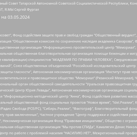
ный Совет Татарской Автономной Советской Социалистической Республики, Кон
БТ, Я.МЫ Сергей Фургал
 на
03.05.2024
мная некоммерческая организация "Центр по работе с проблемой насилия "НАСИЛИЮ.НЕТ", Межрегиональный профессиональный союз работников здравоохранения "Альянс врачей", Юридическое лицо, зарегистрированное в Латвийской Республике, SIA "Medusa Project" (регистрационный номер 40103797863, дата регистрации 10.06.2014), Некоммерческая организация "Фонд по борьбе с коррупцией", Автономная некоммерческая организация "Институт права и публичной политики", Баданин Роман Сергеевич, Гликин Максим Александрович, Железнова Мария Михайловна, Лукьянова Юлия Сергеевна, Маетная Елизавета Витальевна, Маняхин Петр Борисович, Чуракова Ольга Владимировна, Ярош Юлия Петровна, Юридическое лицо "The Insider SIA", зарегистрированное в Риге, Латвийская Республика (дата регистрации 26.06.2015), являющееся администратором доменного имени интернет-издания "The Insider SIA", https://theins.ru, Постернак Алексей Евгеньевич, Рубин Михаил Аркадьевич, Анин Роман Александрович, Юридическое лицо Istories fonds, зарегистрированное в Латвийской Республике (регистрационный номер 50008295751, дата регистрации 24.02.2020), Великовский Дмитрий Александрович, Долинина Ирина Николаевна, Мароховская Алеся Алексеевна, Шлейнов Роман Юрьевич, Шмагун Олеся Валентиновна, Общество с ограниченной ответственностью "Альтаир 2021", Общество с ограниченной ответственностью "Вега 2021", Общество с ограниченной ответственностью "Главный редактор 2021", Общество с ограниченной ответственностью "Ромашки монолит", Важенков Артем Валерьевич, Ивановская областная общественная организация "Центр гендерных исследований", Гурман Юрий Альбертович, Медиапроект "ОВД-Инфо", Егоров Владимир Владимирович, Жилинский Владимир Александрович, Общество с ограниченной ответственностью "ЗП", Иванова София Юрьевна, Карезина Инна Павловна, Кильтау Екатерина Викторовна, Петров Алексей Викторович, Пискунов Сергей Евгеньевич, Смирнов Сергей Сергеевич, Тихонов Михаил Сергеевич, Общество с ограниченной ответственностью "ЖУРНАЛИСТ-ИНОСТРАННЫЙ АГЕНТ", Арапова Галина Юрьевна, Вольтская Татьяна Анатольевна, Американская компания "Mason G.E.S. Anonymous Foundation" (США), являющаяся владельцем интернет-издания https://mnews.world/, Компания "Stichting Bellingcat", зарегистрированная в Нидерландах (дата регистрации 11.07.2018), Захаров Андрей Вячеславович, Клепиковская Екатерина Дмитриевна, Общество с ограниченной ответственностью "МЕМО", Перл Роман Александрович, Симонов Евгений Алексеевич, Соловьева Елена Анатольевна, Сотников Даниил Владимирович, Сурначева Елизавета Дмитриевна, Автономная некоммерческая организация по защите прав человека и информированию населения "Якутия – Наше Мнение", Общество с ограниченной ответственностью "Москоу диджитал медиа", с 26.01.2023 Общество с ограниченной ответственностью "Чайка Белые сады", Ветошкина Валерия Валерьевна, Заговора Максим Александрович, Межрегиональное общественное движение "Российская ЛГБТ - сеть", Оленичев Максим Владимирович, Павлов Иван Юрьевич, Скворцова Елена Сергеевна, Общество с ограниченной ответственностью "Как бы инагент", Кочетков Игорь Викторович, Общество с ограниченной ответственностью "Честные выборы", Еланчик Олег Александрович, Общество с ограниченной ответственностью "Нобелевский призыв", Гималова Регина Эмилевна, Григорьев Андрей Валерьевич, Григорьева Алина Александровна, Ассоциация по содействию защите прав призывников, альтернативнослужащих и военнослужащих "Правозащитная группа "Гражданин.Армия.Право", Хисамова Регина Фаритовна, Автономная некоммерческая организация по реализации социально-правовых программ "Лилит", Дальн