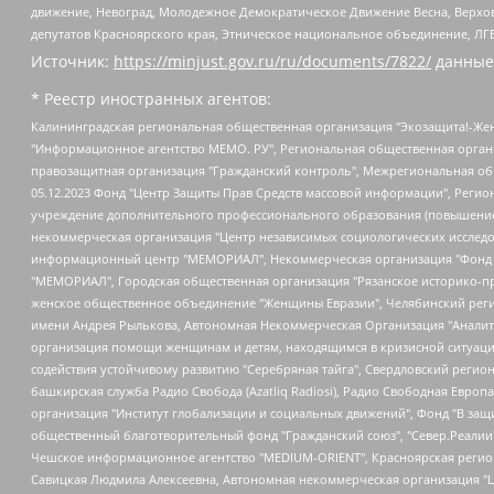
движение, Невоград, Молодежное Демократическое Движение Весна, Верхов
депутатов Красноярского края, Этническое национальное объединение, ЛГ
Источник:
https://minjust.gov.ru/ru/documents/7822/
данные
* Реестр иностранных агентов:
Калининградская региональная общественная организация "Экозащита!-Женсовет", Фонд содействия защите прав и свобод граждан "Общественный вердикт", Фонд "Институт Развития Свободы Информации", Частное учреждение "Информационное агентство МЕМО. РУ", Региональная общественная организация "Общественная комиссия по сохранению наследия академика Сахарова", Фонд поддержки свободы прессы, Санкт-Петербургская общественная правозащитная организация "Гражданский контроль", Межрегиональная общественная организация "Информационно-просветительский центр "Мемориал", Региональный Фонд "Центр Защиты Прав Средств Массовой Информации", с 05.12.2023 Фонд "Центр Защиты Прав Средств массовой информации", Региональная общественная благотворительная организация помощи беженцам и мигрантам "Гражданское содействие", Негосударственное образовательное учреждение дополнительного профессионального образования (повышение квалификации) специалистов "АКАДЕМИЯ ПО ПРАВАМ ЧЕЛОВЕКА", Свердловская региональная общественная организация "Сутяжник", Автономная некоммерческая организация "Центр независимых социологических исследований", Союз общественных объединений "Российский исследовательский центр по правам человека", Региональное общественное учреждение научно-информационный центр "МЕМОРИАЛ", Некоммерческая организация "Фонд защиты гласности", Автономная некоммерческая организация "Институт прав человека", Городская общественная организация "Екатеринбургское общество "МЕМОРИАЛ", Городская общественная организация "Рязанское историко-просветительское и правозащитное общество "Мемориал" (Рязанский Мемориал), Челябинский региональный орган общественной самодеятельности – женское общественное объединение "Женщины Евразии", Челябинский региональный орган общественной самодеятельности "Уральская правозащитная группа", Фонд содействия защите здоровья и социальной справедливости имени Андрея Рылькова, Автономная Некоммерческая Организация "Аналитический Центр Юрия Левады", Автономная некоммерческая организация социальной поддержки населения "Проект Апрель", Региональная общественная организация помощи женщинам и детям, находящимся в кризисной ситуации "Информационно-методический центр "Анна", Фонд содействия развитию массовых коммуникаций и правовому просвещению "Так-так-Так", Фонд содействия устойчивому развитию "Серебряная тайга", Свердловский региональный общественный фонд социальных проектов "Новое время", "Idel.Реалии", Кавказ.Реалии, Крым.Реалии, Телеканал Настоящее Время, Татаро-башкирская служба Радио Свобода (Azatliq Radiosi), Радио Свободная Европа/Радио Свобода (PCE/PC), "Сибирь.Реалии", "Фактограф", Благотворительный фонд помощи осужденным и их семьям, Автономная некоммерческая организация "Институт глобализации и социальных движений", Фонд "В защиту прав заключенных", Частное учреждение "Центр поддержки и содействия развитию средств массовой информации", Пензенский региональный общественный благотворительный фонд "Гражданский союз", "Север.Реалии", Некоммерческая организация Фонд "Правовая инициатива", Общество с ограниченной ответственностью "Радио Свободная Европа/Радио Свобода", Чешское информационное агентство "MEDIUM-ORIENT", Красноярская региональная общественная организация "Мы против СПИДа", Камалягин Денис Николаевич, Маркелов Сергей Евгеньевич, Пономарев Лев Александрович, Савицкая Людмила Алексеевна, Автоно