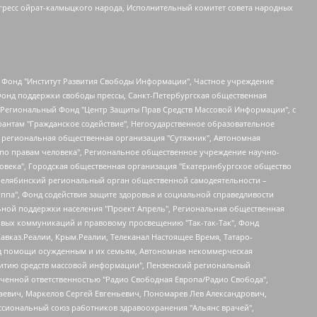
гресс ойрат-калмыцкого народа, Исполнительный комитет совета народных
евосточное общественное движение "Маяк", Санкт-Петербургская ЛГБТ-инициативная группа "Выход", Инициативная группа ЛГБТ+ "Реверс", Алексеев Андрей Викторович, Бекбулатова Таисия Львовна, Беляев Иван Михайлович, Владыкина Елена Сергеевна, Гельман Марат Александрович, Никульшина Вероника Юрьевна, Толоконникова Надежда Андреевна, Шендерович Виктор Анатольевич, Общество с ограниченной ответственностью "Данное сообщение", Общество с ограниченной ответственностью Издательский дом "Новая глава", Айнбиндер Александра Александровна, Московский комьюнити-центр для ЛГБТ+инициатив, Благотворительный фонд развития филантропии, Deutsche Welle (Германия, Kurt-Schumacher-Strasse 3, 53113 Bonn), Борзунова Мария Михайловна, Воробьев Виктор Викторович, Голубева Анна Львовна, Константинова Алла Михайловна, Малкова Ирина Владимировна, Мурадов Мурад Абдулгалимович, Осетинская Елизавета Николаевна, Понасенков Евгений Николаевич, Ганапольский Матвей Юрьевич, Киселев Евгений Алексеевич, Борухович Ирина Григорьевна, Дремин Иван Тимофеевич, Дубровский Дмитрий Викторович, Красноярская региональная общественная организация поддержки и развития альтернативных образовательных технологий и межкультурных коммуникаций "ИНТЕРРА", Маяковская Екатерина Алексеевна, Фейгин Марк Захарович, Филимонов Андрей Викторович, Дзугкоева Регина Николаевна, Доброхотов Роман Александрович, Дудь Юрий Александрович, Елкин Сергей Владимирович, Кругликов Кирилл Игоревич, Сабунаева Мария Леонидовна, Семенов Алексей Владимирович, Шаинян Карен Багратович, Шульман Екатерина Михайловна, Асафьев Артур Валерьевич, Вахштайн Виктор Семенович, Венедиктов Алексей Алексеевич, Лушникова Екатерина Евгеньевна, Волков Леонид Михайлович, Невзоров Александр Глебович, Пархоменко Сергей Борисович, Сироткин Ярослав Николаевич, Кара-Мурза Владимир Владимирович, Баранова Наталья Владимировна, Гозман Леонид Яковлевич, Кагарлицкий Борис Юльевич, Климарев Михаил Валерьевич, Милов Владимир Станиславович, Автономная некоммерческая организация Краснодарский центр современного искусства "Типография", Моргенштерн Алишер Тагирович, Соболь Любовь Эдуардовна, Общество с ограниченной ответственностью "ЛИЗА НОРМ", Каспаров Гарри Кимович, Ходорковский Михаил Борисович, Общество с ограниченной ответственностью "Апрельские тезисы", Данилович Ирина Брониславовна, Кашин Олег Владимирович, Петров Николай Владимирович, Пивоваров Алексей Владимирович, Соколов Михаил Владимирович, Цветкова Юлия Владимировна, Чичваркин Евгений Александрович, Комитет против пыток/Команда против пыток, Общество с ограниченной ответственностью "Первый научный", Общество с ограниченной ответственностью "Вертолет и ко", Белоцерковская Вероника Борисовна, Кац Максим Евгеньевич, Лазарева Татьяна Юрьевна, Шаведдинов Руслан Табризович, Яшин Илья Валерьевич, Общество с ограниченной ответственностью "Иноагент ААВ", Алешковский Дмитрий Петрович, Альбац Евгения Марковна, Быков Дмитрий Львович, Галямина Юлия Евгеньевна, Лойко Сергей Леонидович, Мартынов Кирилл Константинович, Медведев Сергей Александрович, Крашенинников Федор Геннадиевич, Гордеева Катерина Вл