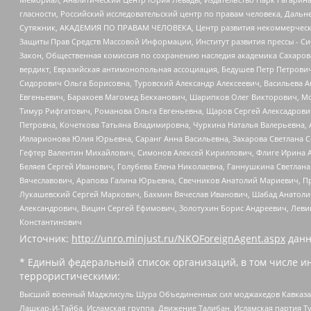
гласности, Российский исследовательский центр по правам человека, Даль
Сутяжник, АКАДЕМИЯ ПО ПРАВАМ ЧЕЛОВЕКА, Центр развития некоммерческих
Защиты Прав Средств Массовой Информации, Институт развития прессы - Си
Закон, Общественная комиссия по сохранению наследия академика Сахаров
вердикт, Евразийская антимонопольная ассоциация, Бедушев Петр Петрови
Сидорович Ольга Борисовна, Туровский Александр Алексеевич, Васильева А
Евгеньевич, Барахоев Магомед Бекханович, Шарипков Олег Викторович, М
Тимур Рифгатович, Романова Ольга Евгеньевна, Щаров Сергей Алексадрови
Петровна, Кочеткова Татьяна Владимировна, Чуркина Наталья Валерьевна, 
Илларионова Юлия Юрьевна, Саранг Анна Васильевна, Захарова Светлана 
Гефтер Валентин Михайлович, Симонов Алексей Кириллович, Флиге Ирина 
Беляев Сергей Иванович, Голубева Елена Николаевна, Ганнушкина Светлана
Вячеславович, Арапова Галина Юрьевна, Свечников Анатолий Мариевич, П
Лукашевский Сергей Маркович, Бахмин Вячеслав Иванович, Шабад Анатоли
Александрович, Вицин Сергей Ефимович, Золотухин Борис Андреевич, Леви
Константинович
Источник:
http://unro.minjust.ru/NKOForeignAgent.aspx
данн
* Единый федеральный список организаций, в том числе и
террористическими:
Высший военный Маджлисуль Шура Объединенных сил моджахедов Кавказа, Ко
Лашкар-И-Тайба, Исламская группа, Движение Талибан, Исламская партия Т