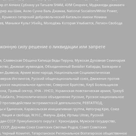
жр от Аллаха Субхану уа Тагьаля SHAM, АУМ Синрике, Муджахеды джамаата
рир аш-Шам, Ахлю Сунна Валь Джамаа, National Socialism/White Power,
рг, Крымско-татарский добровольческий батальон имени Номана
оев, Маньяки Культ Убийц, Молодёжь Которая Улыбается, Легион Свобода
аконную силу решение о ликвидации или запрете
ья, Славянская Община Капища Веды Перуна, Мужская Духовная Семинария
щество, Джамаат мувахидов, Объединенный Вилайат Кабарды, Балкарии и
ден Дьявола, Армия воли народа, Национальная Социалистическая
роверов-Инглингов, Русский общенациональный союз, Движение против
усское национальное единство, Северное Братство, Клуб Болельщиков
а, Правый сектор, УНА - УНСО, Украинская повстанческая армия, Тризуб
 TulaSkins, Этнополитическое объединение Русские, Русское национальное
О противодействии экстремистской деятельности, РЕВТАТПОД,
ы и Единения, Каракольская инициативная группа, Автоград Крю, Союз
 Нация и свобода, W.H.С., Фалунь Дафа, Иртыш Ultras, Русский
ан СССР Прикубанского округа г. Краснодара, Мужское государство,
СССР, Держава Союз Советских Светлых Родов, Совет Советских
в, Черный Комитет, Татарстанское Региональное Всетатарское общественное