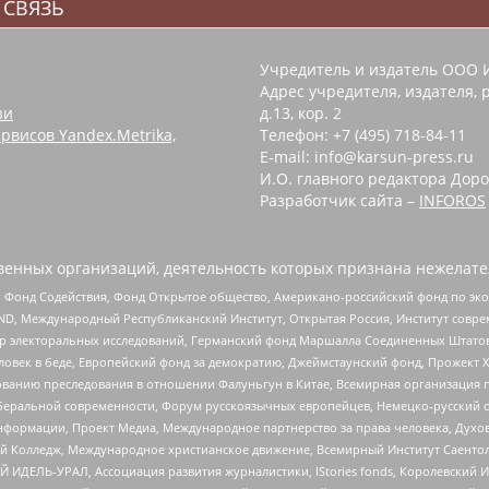
 СВЯЗЬ
Учредитель и издатель ООО 
Адрес учредителя, издателя, р
зи
д.13, кор. 2
рвисов Yandex.Metrika,
Телефон: +7 (495) 718-84-11
E-mail: info@karsun-press.ru
И.О. главного редактора Доро
Разработчик сайта –
INFOROS
енных организаций, деятельность которых признана нежелате
 Фонд Содействия, Фонд Открытое общество, Американо-российский фонд по э
 Международный Республиканский Институт, Открытая Россия, Институт совре
р электоральных исследований, Германский фонд Маршалла Соединенных Штатов
еловек в беде, Европейский фонд за демократию, Джеймстаунский фонд, Прожект
дованию преследования в отношении Фалуньгун в Китае, Всемирная организация 
беральной современности, Форум русскоязычных европейцев, Немецко-русский о
формации, Проект Медиа, Международное партнерство за права человека, Духов
 Колледж, Международное христианское движение, Всемирный Институт Саентол
 ИДЕЛЬ-УРАЛ, Ассоциация развития журналистики, IStories fonds, Королевск