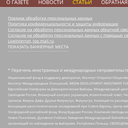
О ГАЗЕТЕ
НОВОСТИ
СТАТЬИ
ОБРАТНАЯ
Порядок обработки персональных данных
Политика конфиденциальности и защиты информации
Согласие на обработку персональных данных обратной свя
Согласие на обработку персональных данных с помощью се
LiveInternet, top.mail.ru
ПОКАЗАТЬ БАННЕРНЫЕ МЕСТА
* Перечень иностранных и международных неправительств
Национальный фонд в поддержку демократии, Институт Открытое Общество
Институт Международных Отношений, MEDIA DEVELOPMENT INVESTMENT FUND,
Европейская Платформа за Демократические Выборы, Международный цент
Свободная Россия, Всемирный конгресс украинцев, Атлантический совет, Ч
органов, Фалунь Дафа, Друзья Фалуньгун, Фалуньгун, Коалиция по рассле
Ассоциация школ политических исследований при Совете Европы, Центр ли
Оксфордский российский фонд, Фонд Будущее России, Компания свободы ин
Новое Поколение, Духовное Учебное Заведение Международный Библейский
организаций по наблюдению за выборами, Республика Польша, СВОБОДНЫЙ