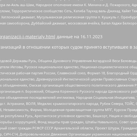
Нусра ли-Ахль аш-Шам, Народное ополчение имени К. Минина и Д. Пожарского, Ад
сломи, Террористическое сообщество Сеть, Катиба Таухид валь-Джихад, Хайят Тах
, Хатлонский джамаат, Мусульманская религиозная группа п. Кушкуль г. Оренбу
ная самооборона, Дуббайский джамаат, московская ячейка, Батал-Хаджи Белхор
organizacii-i-materialy.html
данные на
16.11.2023
анизаций в отношении которых судом принято вступившее в з
 Родовой Державы Русь, Община Духовного Управления Асгардской Веси Беловод
детели Иеговы, Русское национальное единство, Национал-социалистическое об
истическая рабочая партия России, Славянский союз, Формат-18, Благородный Ор
ациональное единство, Древнерусской Инглистической церкви Православных Ста
ных объединениях, Омская организация общественного политического движения Р
рганизация п. Боровский, Община Коренного Русского народа Щелковского район
гиозное объединение последователей инглиизма, Народная Социальная Инициатива,
 г. Астрахани, ВОЛЯ, Меджлис крымскотатарского народа, Рубеж Севера, ТОЙС, 
6, Независимость, Фирма, Молодежная правозащитная группа МПГ, Курсом Правд
ая республика Русь, Арестантское уголовное единство, Башкорт, Нация и свобода,
орьбы с коррупцией, Фонд защиты прав граждан, Штабы Навального, Совет гражд
ный совет граждан РСФСР СССР Архангельской области, Проект Штурм, Граждане 
tsApp, СИЧ-С14, Добровольческое Движение Организации украинских националисто