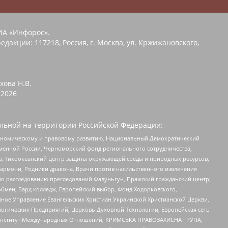
ИА «Инфорос».
едакции: 117218, Россия, г. Москва, ул. Кржижановского,
хова Н.В.
2026
льной на территории Российской Федерации:
кономическому и правовому развитию, Национальный Демократический
менной России, Черноморский фонд регионального сотрудничества,
, Тихоокеанский центр защиты окружающей среды и природных ресурсов,
 Хармони, Родники дракона, Врачи против насильственного извлечения
по расследованию преследований Фалуньгун, Пражский гражданский центр,
бмен, Бард колледж, Европейский выбор, Фонд Ходорковского,
ное Управление Евангельских Христиан Украинской Христианской Церкви,
огических Предприятий, Церковь Духовной Технологии, Европейская сеть
ий Институт Международных Отношений, КРИМСЬКА ПРАВОЗАХИСНА ГРУПА,