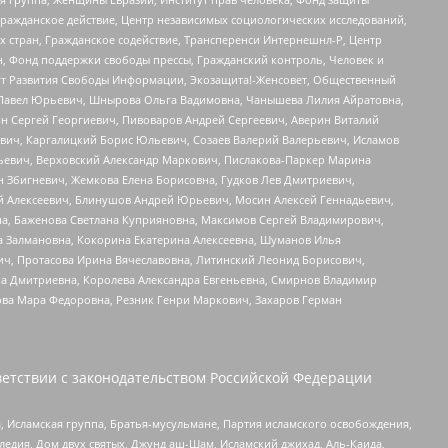
Гражданское действие, Центр независимых социологических исследований,
стран, Гражданское содействие, Трансперенси Интернешнл-Р, Центр
н, Фонд поддержки свободы прессы, Гражданский контроль, Человек и
тут Развития Свободы Информации, Экозащита!-Женсовет, Общественный
й Павел Юрьевич, Шнырова Ольга Вадимовна, Чанышева Лилия Айратовна,
ин Сергей Георгиевич, Пивоваров Андрей Сергеевич, Аверин Виталий
вич, Каргалицкий Борис Юльевич, Созаев Валерий Валерьевич, Исламов
льевич, Верховский Александр Маркович, Пислакова-Паркер Марина
н Збигневич, Жемкова Елена Борисовна, Гудков Лев Дмитриевич,
й Алексеевич, Блинушов Андрей Юрьевич, Мосин Алексей Геннадьевич,
а, Баженова Светлана Куприяновна, Максимов Сергей Владимирович,
а Залмановна, Кокорина Екатерина Алексеевна, Шуманов Илья
ч, Протасова Ирина Вячеславовна, Литинский Леонид Борисович,
а Дмитриевна, Королева Александра Евгеньевна, Смирнов Владимир
ова Мара Федоровна, Резник Генри Маркович, Захаров Герман
етствии с законодательством Российской Федерации
 Исламская группа, Братья-мусульмане, Партия исламского освобождения,
едия, Дом двух святых, Джунд аш-Шам, Исламский джихад, Аль-Каида,