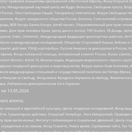
r, Институт правовой инициативы Центральной и Восточной Европы, Фонд Открытой Э
ты, Международный научный центр им Вудро Вильсона, Свободная пресса, Возро
России, Лига Свободных Наций, Transparеncy International, Форум Свободных Н
правления, Форум гражданского общества Россия, Беллона, Союз жителей острово
роды, BDR Novaja Gazeta-Europe, Алтай проект, Образовательный дом прав челов
еван, Дом прав человека Крым, Центр дикого лосося, TVR Studios, ТВ Дождь, Це
урятия, Uralic, UnKremlin, Международная федерация транспортных рабочих, Ист
ейских и международных исследований, Общество Сторожевой башни, Библии и тр
омитет действия, РЭНД корпорейшн, Русская Америка за демократию в России, Н
фалия, Фонд глобальной помощи, Антивоенный комитет России, Russie-Libertes, L
lection Monitor, Article 19, Мнение медиа, Федерация анархического черного кр
и гендерной демократии и миротворчества, Форум имени Льва Копелева, American C
г, Школа международных отношений и государственной политики им Питера Мунка
 Немцова за Свободу, Фонд имени Фридриха Науманна за свободу, Феминистско
медиа, Либерально-демократическая Лига Украины
 на
13.05.2024
ого агента:
р немецкой и европейской культуры, Центр гендерных исследований, Фонд защи
ЧА, Гуманитарное действие, Открытый Петербург, Лига Избирателей, Правовая 
иту прав заключенных, Институт глобализации и социальных движений, Центр 
ужденным и их семьям, Фонд Тольятти, Новое время, Серебряная тайга, Так-Так-
, Фонд имени Андрея Рылькова, Сфера, Центр СИБАЛЬТ, Уральская правозащитна