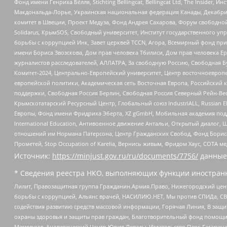
Фонд имени Генриха Бёлля, Stichting Bellingcat, Bellingcat Ltd, The Inside
Макдональда-Лорье, Украинская национальная федерация Канады, Декабрис
комитет в Швеции, Проект Медуза, Фонд Андрея Сахарова, Форум свободной 
Solidarus, КрымSOS, Свободный университет, Институт государственного у
борьбы с коррупцией Инк, Завет церквей TCCN, Агора, Всемирный фонд при
имени Бориса Звозскова, Дом прав человека Тбилиси, Дом прав человека Ер
журналистов расследователей, АЛЛАТРА, За свободную Россию, Свободная Б
Комитет-2024, Центрально-Европейский университет, Центр восточноевроп
европейской политики, Академическая сеть Восточная Европа, Российский к
поддержки, Свободная Россия Берлин, Свободная Россия Северный Рейн-Вест
Крымскотатарский Ресурсный Центр, Глобальный союз IndustriALL, Russian E
Европы, Фонд имени Фридриха Эберта, XZ gGmbH, Мобильная академия поддержк
International Education, Антивоенное движение Антальи, Открытый диало
отношений им Нормана Патерсона, Центр Гражданских Свобод, Фонд Бориса
Прометей, Stop Occupation of Karelia, Вернись живым, Фридом Хаус, СОТА 
Источник:
https://minjust.gov.ru/ru/documents/7756/
данные
* Сведения реестра НКО, выполняющих функции иностранн
Лилит, Правозащитная группа Гражданин.Армия.Право, Нижегородский цент
борьбы с коррупцией, Альянс врачей, НАСИЛИЮ.НЕТ, Мы против СПИДа, СВЕ
содействия развитию средств массовой информации, Горячая Линия, В защ
охраны здоровья и защиты прав граждан, Благотворительный фонд помощи ос
Мемориал, Аналитический Центр Юрия Левады, Издательство Парк Гагарина