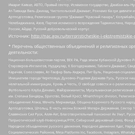
Имарат Кавказ, АБТО, Правый сектор, Исламское государство, Джабха аль-
Ат-Тавхида Валь-Джихад, Чистопольский Джамаат, Рохнамо ба суи давлати и
Артподготовка, Религиозная группа “Джамаат “Красный пахарь”, Колумбайн
Челебиджихана, Азов, Партия исламского возрождения Таджикистана, Народ
России, Айдар, Русский добровольческий корпус
Источник:
http://nac.gov.ru/terroristicheskie-i-ekstremistskie-
* Перечень общественных объединений и религиозных орг
деятельности:
Национал-большевистская партия, ВЕК РА, Рада земли Кубанской Духовно
Староверов-Инглингов, Нурджулар, К Богодержавию, Таблиги Джамаат, Сви
Карачая, Союз славян, Ат-Такфир Валь-Хиджра, Пит Буль, Национал-социал
Инициатива города Череповца, Духовно-Родовая Держава Русь, Русское н
нелегальной иммиграции, Кровь и Честь, О свободе совести и о религиоз
Футбольного Клуба Динамо, Файзрахманисты, Мусульманская религиозная о
им. Степана Бандеры, Братство, Белый Крест, Misanthropic division, Рели
объединение Атака, Мечеть Мирмамеда, Община Коренного Русского народа
Артподготовка, Штольц, В честь иконы Божией Матери Державная, Сектор 1
Славянских Сил Руси, Алля-Аят, Благотворительный пансионат Ак Умут, Русск
Патриотический клуб-Новокузнецк/РПК, Сибирский державный союз, Фонд б
Народное объединение русского движения, Народное движение Адат, Народ
Социалистических Районов, Meta Platforms Inc, Facebook, Instagram, Wha