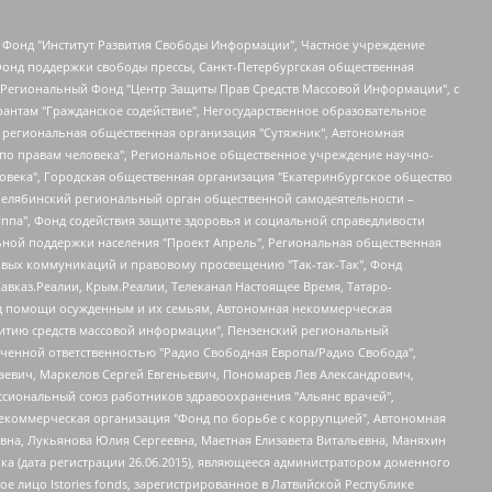
евосточное общественное движение "Маяк", Санкт-Петербургская ЛГБТ-инициативная группа "Выход", Инициативная группа ЛГБТ+ "Реверс", Алексеев Андрей Викторович, Бекбулатова Таисия Львовна, Беляев Иван Михайлович, Владыкина Елена Сергеевна, Гельман Марат Александрович, Никульшина Вероника Юрьевна, Толоконникова Надежда Андреевна, Шендерович Виктор Анатольевич, Общество с ограниченной ответственностью "Данное сообщение", Общество с ограниченной ответственностью Издательский дом "Новая глава", Айнбиндер Александра Александровна, Московский комьюнити-центр для ЛГБТ+инициатив, Благотворительный фонд развития филантропии, Deutsche Welle (Германия, Kurt-Schumacher-Strasse 3, 53113 Bonn), Борзунова Мария Михайловна, Воробьев Виктор Викторович, Голубева Анна Львовна, Константинова Алла Михайловна, Малкова Ирина Владимировна, Мурадов Мурад Абдулгалимович, Осетинская Елизавета Николаевна, Понасенков Евгений Николаевич, Ганапольский Матвей Юрьевич, Киселев Евгений Алексеевич, Борухович Ирина Григорьевна, Дремин Иван Тимофеевич, Дубровский Дмитрий Викторович, Красноярская региональная общественная организация поддержки и развития альтернативных образовательных технологий и межкультурных коммуникаций "ИНТЕРРА", Маяковская Екатерина Алексеевна, Фейгин Марк Захарович, Филимонов Андрей Викторович, Дзугкоева Регина Николаевна, Доброхотов Роман Александрович, Дудь Юрий Александрович, Елкин Сергей Владимирович, Кругликов Кирилл Игоревич, Сабунаева Мария Леонидовна, Семенов Алексей Владимирович, Шаинян Карен Багратович, Шульман Екатерина Михайловна, Асафьев Артур Валерьевич, Вахштайн Виктор Семенович, Венедиктов Алексей Алексеевич, Лушникова Екатерина Евгеньевна, Волков Леонид Михайлович, Невзоров Александр Глебович, Пархоменко Сергей Борисович, Сироткин Ярослав Николаевич, Кара-Мурза Владимир Владимирович, Баранова Наталья Владимировна, Гозман Леонид Яковлевич, Кагарлицкий Борис Юльевич, Климарев Михаил Валерьевич, Милов Владимир Станиславович, Автономная некоммерческая организация Краснодарский центр современного искусства "Типография", Моргенштерн Алишер Тагирович, Соболь Любовь Эдуардовна, Общество с ограниченной ответственностью "ЛИЗА НОРМ", Каспаров Гарри Кимович, Ходорковский Михаил Борисович, Общество с ограниченной ответственностью "Апрельские тезисы", Данилович Ирина Брониславовна, Кашин Олег Владимирович, Петров Николай Владимирович, Пивоваров Алексей Владимирович, Соколов Михаил Владимирович, Цветкова Юлия Владимировна, Чичваркин Евгений Александрович, Комитет против пыток/Команда против пыток, Общество с ограниченной ответственностью "Первый научный", Общество с ограниченной ответственностью "Вертолет и ко", Белоцерковская Вероника Борисовна, Кац Максим Евгеньевич, Лазарева Татьяна Юрьевна, Шаведдинов Руслан Табризович, Яшин Илья Валерьевич, Общество с ограниченной ответственностью "Иноагент ААВ", Алешковский Дмитрий Петрович, Альбац Евгения Марковна, Быков Дмитрий Львович, Галямина Юлия Евгеньевна, Лойко Сергей Леонидович, Мартынов Кирилл Константинович, Медведев Сергей Александрович, Крашенинников Федор Геннадиевич, Гордеева Катерина Вл