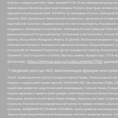
борьбы с коррупцией Инк, Завет церквей TCCN, Агора, Всемирный фонд при
имени Бориса Звозскова, Дом прав человека Тбилиси, Дом прав человека Ер
журналистов расследователей, АЛЛАТРА, За свободную Россию, Свободная Б
Комитет-2024, Центрально-Европейский университет, Центр восточноевроп
европейской политики, Академическая сеть Восточная Европа, Российский к
поддержки, Свободная Россия Берлин, Свободная Россия Северный Рейн-Вест
Крымскотатарский Ресурсный Центр, Глобальный союз IndustriALL, Russian E
Европы, Фонд имени Фридриха Эберта, XZ gGmbH, Мобильная академия поддержк
International Education, Антивоенное движение Антальи, Открытый диало
отношений им Нормана Патерсона, Центр Гражданских Свобод, Фонд Бориса
Прометей, Stop Occupation of Karelia, Вернись живым, Фридом Хаус, СОТА 
Источник:
https://minjust.gov.ru/ru/documents/7756/
данные
* Сведения реестра НКО, выполняющих функции иностранн
Лилит, Правозащитная группа Гражданин.Армия.Право, Нижегородский цент
борьбы с коррупцией, Альянс врачей, НАСИЛИЮ.НЕТ, Мы против СПИДа, СВЕ
содействия развитию средств массовой информации, Горячая Линия, В защ
охраны здоровья и защиты прав граждан, Благотворительный фонд помощи ос
Мемориал, Аналитический Центр Юрия Левады, Издательство Парк Гагарина
гласности, Российский исследовательский центр по правам человека, Даль
Сутяжник, АКАДЕМИЯ ПО ПРАВАМ ЧЕЛОВЕКА, Центр развития некоммерческих
Защиты Прав Средств Массовой Информации, Институт развития прессы - Си