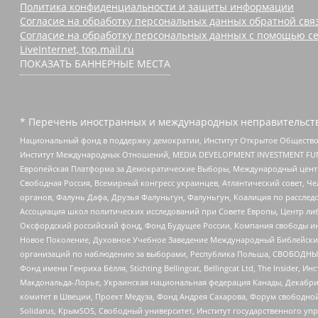
Политика конфиденциальности и защиты информации
Согласие на обработку персональных данных обратной свя
Согласие на обработку персональных данных с помощью се
LiveInternet, top.mail.ru
ПОКАЗАТЬ БАННЕРНЫЕ МЕСТА
* Перечень иностранных и международных неправительств
Национальный фонд в поддержку демократии, Институт Открытое Общество
Институт Международных Отношений, MEDIA DEVELOPMENT INVESTMENT FUND,
Европейская Платформа за Демократические Выборы, Международный цент
Свободная Россия, Всемирный конгресс украинцев, Атлантический совет, Ч
органов, Фалунь Дафа, Друзья Фалуньгун, Фалуньгун, Коалиция по рассле
Ассоциация школ политических исследований при Совете Европы, Центр ли
Оксфордский российский фонд, Фонд Будущее России, Компания свободы ин
Новое Поколение, Духовное Учебное Заведение Международный Библейский
организаций по наблюдению за выборами, Республика Польша, СВОБОДНЫЙ
Фонд имени Генриха Бёлля, Stichting Bellingcat, Bellingcat Ltd, The Inside
Макдональда-Лорье, Украинская национальная федерация Канады, Декабрис
комитет в Швеции, Проект Медуза, Фонд Андрея Сахарова, Форум свободной 
Solidarus, КрымSOS, Свободный университет, Институт государственного у