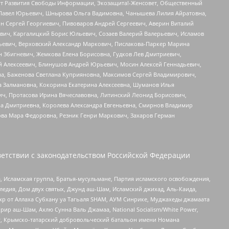
тут Развития Свободы Информации, Экозащита!-Женсовет, Общественный
й Павел Юрьевич, Шнырова Ольга Вадимовна, Чанышева Лилия Айратовна,
ин Сергей Георгиевич, Пивоваров Андрей Сергеевич, Аверин Виталий
вич, Каргалицкий Борис Юльевич, Созаев Валерий Валерьевич, Исламов
льевич, Верховский Александр Маркович, Пислакова-Паркер Марина
н Збигневич, Жемкова Елена Борисовна, Гудков Лев Дмитриевич,
й Алексеевич, Блинушов Андрей Юрьевич, Мосин Алексей Геннадьевич,
а, Баженова Светлана Куприяновна, Максимов Сергей Владимирович,
а Залмановна, Кокорина Екатерина Алексеевна, Шуманов Илья
ч, Протасова Ирина Вячеславовна, Литинский Леонид Борисович,
а Дмитриевна, Королева Александра Евгеньевна, Смирнов Владимир
ова Мара Федоровна, Резник Генри Маркович, Захаров Герман
етствии с законодательством Российской Федерации
 Исламская группа, Братья-мусульмане, Партия исламского освобождения,
едия, Дом двух святых, Джунд аш-Шам, Исламский джихад, Аль-Каида,
жр от Аллаха Субхану уа Тагьаля SHAM, АУМ Синрике, Муджахеды джамаата
рир аш-Шам, Ахлю Сунна Валь Джамаа, National Socialism/White Power,
рг, Крымско-татарский добровольческий батальон имени Номана