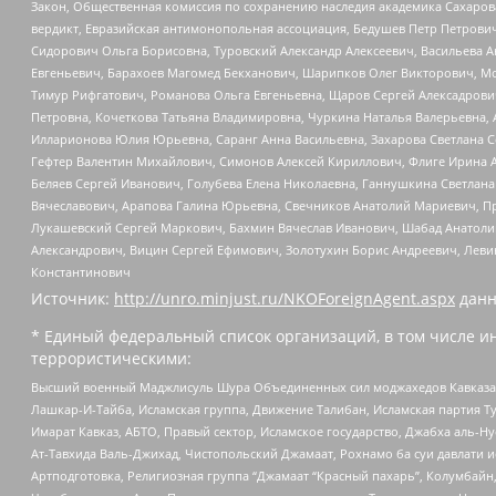
Закон, Общественная комиссия по сохранению наследия академика Сахаров
вердикт, Евразийская антимонопольная ассоциация, Бедушев Петр Петрови
Сидорович Ольга Борисовна, Туровский Александр Алексеевич, Васильева А
Евгеньевич, Барахоев Магомед Бекханович, Шарипков Олег Викторович, М
Тимур Рифгатович, Романова Ольга Евгеньевна, Щаров Сергей Алексадрови
Петровна, Кочеткова Татьяна Владимировна, Чуркина Наталья Валерьевна, 
Илларионова Юлия Юрьевна, Саранг Анна Васильевна, Захарова Светлана 
Гефтер Валентин Михайлович, Симонов Алексей Кириллович, Флиге Ирина 
Беляев Сергей Иванович, Голубева Елена Николаевна, Ганнушкина Светлана
Вячеславович, Арапова Галина Юрьевна, Свечников Анатолий Мариевич, П
Лукашевский Сергей Маркович, Бахмин Вячеслав Иванович, Шабад Анатоли
Александрович, Вицин Сергей Ефимович, Золотухин Борис Андреевич, Леви
Константинович
Источник:
http://unro.minjust.ru/NKOForeignAgent.aspx
данн
* Единый федеральный список организаций, в том числе и
террористическими:
Высший военный Маджлисуль Шура Объединенных сил моджахедов Кавказа, Ко
Лашкар-И-Тайба, Исламская группа, Движение Талибан, Исламская партия Т
Имарат Кавказ, АБТО, Правый сектор, Исламское государство, Джабха аль-
Ат-Тавхида Валь-Джихад, Чистопольский Джамаат, Рохнамо ба суи давлати и
Артподготовка, Религиозная группа “Джамаат “Красный пахарь”, Колумбайн