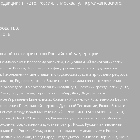
едакции: 117218, Россия, г. Москва, ул. Кржижановского,
хова Н.В.
2026
льной на территории Российской Федерации:
кономическому и правовому развитию, Национальный Демократический
менной России, Черноморский фонд регионального сотрудничества,
, Тихоокеанский центр защиты окружающей среды и природных ресурсов,
 Хармони, Родники дракона, Врачи против насильственного извлечения
по расследованию преследований Фалуньгун, Пражский гражданский центр,
бмен, Бард колледж, Европейский выбор, Фонд Ходорковского,
ное Управление Евангельских Христиан Украинской Христианской Церкви,
огических Предприятий, Церковь Духовной Технологии, Европейская сеть
ий Институт Международных Отношений, КРИМСЬКА ПРАВОЗАХИСНА ГРУПА,
стонии, Calvert 22 Foundation, Канадский украинский конгресс, Институт
ждение, Всеукраинский духовный центр , Риддл, Русский антивоенный
ародов ПостРоссии, Солидарность с гражданским движением в России –
в Тисима и Хабомаи, Съезд народных депутатов, Гринпис Интернешнл, Фонд