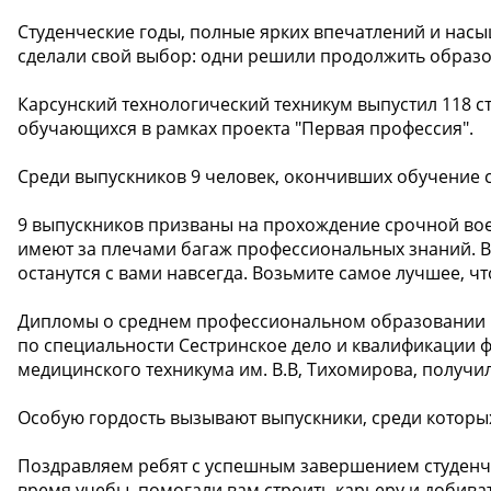
Студенческие годы, полные ярких впечатлений и насы
сделали свой выбор: одни решили продолжить образов
Карсунский технологический техникум выпустил 118 ст
обучающихся в рамках проекта "Первая профессия".
Среди выпускников 9 человек, окончивших обучение 
9 выпускников призваны на прохождение срочной вое
имеют за плечами багаж профессиональных знаний. В
останутся с вами навсегда. Возьмите самое лучшее, что 
Дипломы о среднем профессиональном образовании 
по специальности Сестринское дело и квалификации 
медицинского техникума им. В.В, Тихомирова, получил
Особую гордость вызывают выпускники, среди которы
Поздравляем ребят с успешным завершением студенче
время учебы, помогали вам строить карьеру и добиват