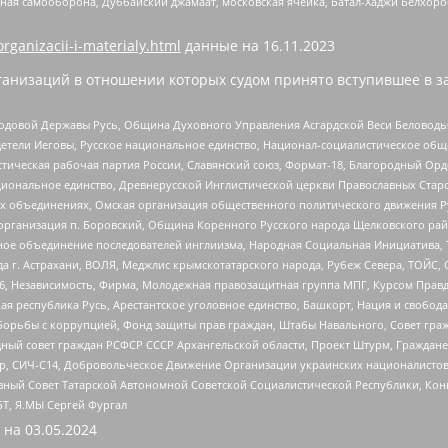
ная самооборона, Дуббайский джамаат, московская ячейка, Батал-Хаджи Белхор
organizacii-i-materialy.html
данные на
16.11.2023
анизаций в отношении которых судом принято вступившее в з
 Родовой Державы Русь, Община Духовного Управления Асгардской Веси Беловод
детели Иеговы, Русское национальное единство, Национал-социалистическое об
истическая рабочая партия России, Славянский союз, Формат-18, Благородный Ор
ациональное единство, Древнерусской Инглистической церкви Православных Ста
ных объединениях, Омская организация общественного политического движения Р
рганизация п. Боровский, Община Коренного Русского народа Щелковского район
гиозное объединение последователей инглиизма, Народная Социальная Инициатива,
 г. Астрахани, ВОЛЯ, Меджлис крымскотатарского народа, Рубеж Севера, ТОЙС, 
6, Независимость, Фирма, Молодежная правозащитная группа МПГ, Курсом Правд
ая республика Русь, Арестантское уголовное единство, Башкорт, Нация и свобода,
орьбы с коррупцией, Фонд защиты прав граждан, Штабы Навального, Совет гражд
ный совет граждан РСФСР СССР Архангельской области, Проект Штурм, Граждане 
tsApp, СИЧ-С14, Добровольческое Движение Организации украинских националисто
ный Совет Татарской Автономной Советской Социалистической Республики, Кон
БТ, Я.МЫ Сергей Фургал
 на
03.05.2024