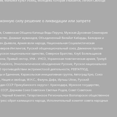
оев, Маньяки Культ Убийц, Молодёжь Которая Улыбается, Легион Свобода
аконную силу решение о ликвидации или запрете
ья, Славянская Община Капища Веды Перуна, Мужская Духовная Семинария
щество, Джамаат мувахидов, Объединенный Вилайат Кабарды, Балкарии и
ден Дьявола, Армия воли народа, Национальная Социалистическая
роверов-Инглингов, Русский общенациональный союз, Движение против
усское национальное единство, Северное Братство, Клуб Болельщиков
а, Правый сектор, УНА - УНСО, Украинская повстанческая армия, Тризуб
 TulaSkins, Этнополитическое объединение Русские, Русское национальное
О противодействии экстремистской деятельности, РЕВТАТПОД,
ы и Единения, Каракольская инициативная группа, Автоград Крю, Союз
 Нация и свобода, W.H.С., Фалунь Дафа, Иртыш Ultras, Русский
ан СССР Прикубанского округа г. Краснодара, Мужское государство,
СССР, Держава Союз Советских Светлых Родов, Совет Советских
в, Черный Комитет, Татарстанское Региональное Всетатарское общественное
гресс ойрат-калмыцкого народа, Исполнительный комитет совета народных