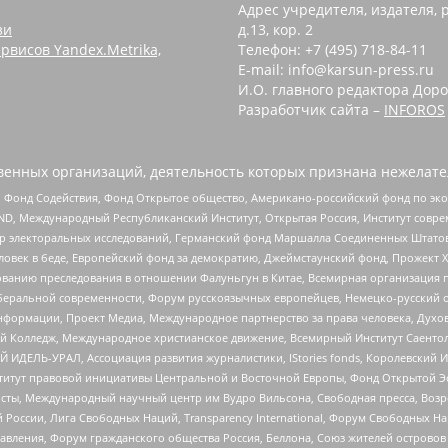
Адрес учредителя, издателя, р
зи
д.13, кор. 2
рвисов Yandex.Metrika,
Телефон: +7 (495) 718-84-11
E-mail: info@karsun-press.ru
И.О. главного редактора Доро
Разработчик сайта –
INFOROS
енных организаций, деятельность которых признана нежелате
 Фонд Содействия, Фонд Открытое общество, Американо-российский фонд по э
 Международный Республиканский Институт, Открытая Россия, Институт совре
р электоральных исследований, Германский фонд Маршалла Соединенных Штатов
еловек в беде, Европейский фонд за демократию, Джеймстаунский фонд, Прожект
дованию преследования в отношении Фалуньгун в Китае, Всемирная организация 
беральной современности, Форум русскоязычных европейцев, Немецко-русский о
формации, Проект Медиа, Международное партнерство за права человека, Духов
 Колледж, Международное христианское движение, Всемирный Институт Саентол
 ИДЕЛЬ-УРАЛ, Ассоциация развития журналистики, IStories fonds, Королевск
r, Институт правовой инициативы Центральной и Восточной Европы, Фонд Открытой Э
ты, Международный научный центр им Вудро Вильсона, Свободная пресса, Возро
России, Лига Свободных Наций, Transparеncy International, Форум Свободных Н
правления, Форум гражданского общества Россия, Беллона, Союз жителей острово