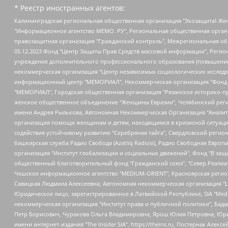
* Реестр иностранных агентов:
Калининградская региональная общественная организация "Экозащита!-Женсовет", Фонд содействия защите прав и свобод граждан "Общественный вердикт", Фонд "Институт Развития Свободы Информации", Частное учреждение "Информационное агентство МЕМО. РУ", Региональная общественная организация "Общественная комиссия по сохранению наследия академика Сахарова", Фонд поддержки свободы прессы, Санкт-Петербургская общественная правозащитная организация "Гражданский контроль", Межрегиональная общественная организация "Информационно-просветительский центр "Мемориал", Региональный Фонд "Центр Защиты Прав Средств Массовой Информации", с 05.12.2023 Фонд "Центр Защиты Прав Средств массовой информации", Региональная общественная благотворительная организация помощи беженцам и мигрантам "Гражданское содействие", Негосударственное образовательное учреждение дополнительного профессионального образования (повышение квалификации) специалистов "АКАДЕМИЯ ПО ПРАВАМ ЧЕЛОВЕКА", Свердловская региональная общественная организация "Сутяжник", Автономная некоммерческая организация "Центр независимых социологических исследований", Союз общественных объединений "Российский исследовательский центр по правам человека", Региональное общественное учреждение научно-информационный центр "МЕМОРИАЛ", Некоммерческая организация "Фонд защиты гласности", Автономная некоммерческая организация "Институт прав человека", Городская общественная организация "Екатеринбургское общество "МЕМОРИАЛ", Городская общественная организация "Рязанское историко-просветительское и правозащитное общество "Мемориал" (Рязанский Мемориал), Челябинский региональный орган общественной самодеятельности – женское общественное объединение "Женщины Евразии", Челябинский региональный орган общественной самодеятельности "Уральская правозащитная группа", Фонд содействия защите здоровья и социальной справедливости имени Андрея Рылькова, Автономная Некоммерческая Организация "Аналитический Центр Юрия Левады", Автономная некоммерческая организация социальной поддержки населения "Проект Апрель", Региональная общественная организация помощи женщинам и детям, находящимся в кризисной ситуации "Информационно-методический центр "Анна", Фонд содействия развитию массовых коммуникаций и правовому просвещению "Так-так-Так", Фонд содействия устойчивому развитию "Серебряная тайга", Свердловский региональный общественный фонд социальных проектов "Новое время", "Idel.Реалии", Кавказ.Реалии, Крым.Реалии, Телеканал Настоящее Время, Татаро-башкирская служба Радио Свобода (Azatliq Radiosi), Радио Свободная Европа/Радио Свобода (PCE/PC), "Сибирь.Реалии", "Фактограф", Благотворительный фонд помощи осужденным и их семьям, Автономная некоммерческая организация "Институт глобализации и социальных движений", Фонд "В защиту прав заключенных", Частное учреждение "Центр поддержки и содействия развитию средств массовой информации", Пензенский региональный общественный благотворительный фонд "Гражданский союз", "Север.Реалии", Некоммерческая организация Фонд "Правовая инициатива", Общество с ограниченной ответственностью "Радио Свободная Европа/Радио Свобода", Чешское информационное агентство "MEDIUM-ORIENT", Красноярская региональная общественная организация "Мы против СПИДа", Камалягин Денис Николаевич, Маркелов Сергей Евгеньевич, Пономарев Лев Александрович, Савицкая Людмила Алексеевна, Автоно