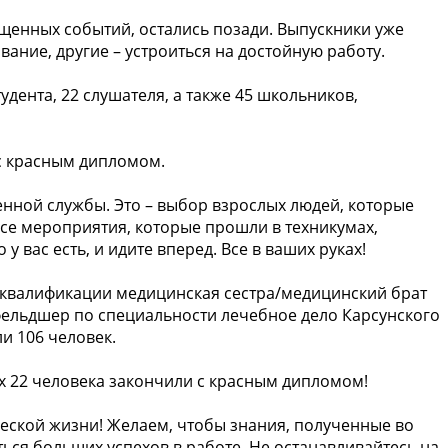
щенных событий, остались позади. Выпускники уже
ание, другие – устроиться на достойную работу.
удента, 22 слушателя, а также 45 школьников,
с красным дипломом.
нной службы. Это – выбор взрослых людей, которые
се мероприятия, которые прошли в техникумах,
у вас есть, и идите вперед. Все в ваших руках!
квалификации медицинская сестра/медицинский брат
фельдшер по специальности лечебное дело Карсунского
и 106 человек.
х 22 человека закончили с красным дипломом!
ской жизни! Желаем, чтобы знания, полученные во
ься больших успехов в работе. Не останавливайтесь на