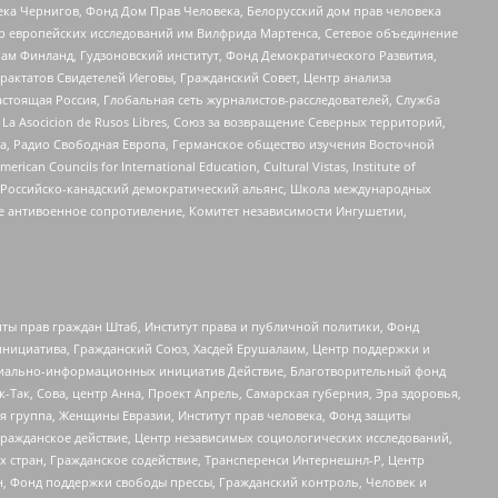
ека Чернигов, Фонд Дом Прав Человека, Белорусский дом прав человека
нтр европейских исследований им Вилфрида Мартенса, Сетевое объединение
Чам Финланд, Гудзоновский институт, Фонд Демократического Развития,
актатов Свидетелей Иеговы, Гражданский Совет, Центр анализа
астоящая Россия, Глобальная сеть журналистов-расследователей, Служба
a Asocicion de Rusos Libres, Союз за возвращение Северных территорий,
еста, Радио Свободная Европа, Германское общество изучения Восточной
ouncils for International Education, Cultural Vistas, Institute of
, Российско-канадский демократический альянс, Школа международных
е антивоенное сопротивление, Комитет независимости Ингушетии,
ты прав граждан Штаб, Институт права и публичной политики, Фонд
инициатива, Гражданский Союз, Хасдей Ерушалаим, Центр поддержки и
социально-информационных инициатив Действие, Благотворительный фонд
Так, Сова, центр Анна, Проект Апрель, Самарская губерния, Эра здоровья,
я группа, Женщины Евразии, Институт прав человека, Фонд защиты
Гражданское действие, Центр независимых социологических исследований,
стран, Гражданское содействие, Трансперенси Интернешнл-Р, Центр
н, Фонд поддержки свободы прессы, Гражданский контроль, Человек и