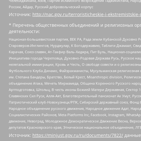
Челебиджихана, Азов, Партия исламского возрождения Таджикистана, Народ
России, Айдар, Русский добровольческий корпус
Источник:
http://nac.gov.ru/terroristicheskie-i-ekstremistskie-
* Перечень общественных объединений и религиозных орг
деятельности:
Национал-большевистская партия, ВЕК РА, Рада земли Кубанской Духовно
Староверов-Инглингов, Нурджулар, К Богодержавию, Таблиги Джамаат, Сви
Карачая, Союз славян, Ат-Такфир Валь-Хиджра, Пит Буль, Национал-социал
Инициатива города Череповца, Духовно-Родовая Держава Русь, Русское н
нелегальной иммиграции, Кровь и Честь, О свободе совести и о религиоз
Футбольного Клуба Динамо, Файзрахманисты, Мусульманская религиозная о
им. Степана Бандеры, Братство, Белый Крест, Misanthropic division, Рели
объединение Атака, Мечеть Мирмамеда, Община Коренного Русского народа
Артподготовка, Штольц, В честь иконы Божией Матери Державная, Сектор 1
Славянских Сил Руси, Алля-Аят, Благотворительный пансионат Ак Умут, Русск
Патриотический клуб-Новокузнецк/РПК, Сибирский державный союз, Фонд б
Народное объединение русского движения, Народное движение Адат, Народ
Социалистических Районов, Meta Platforms Inc, Facebook, Instagram, Wha
движение, Невоград, Молодежное Демократическое Движение Весна, Верхов
депутатов Красноярского края, Этническое национальное объединение, ЛГ
Источник:
https://minjust.gov.ru/ru/documents/7822/
данные