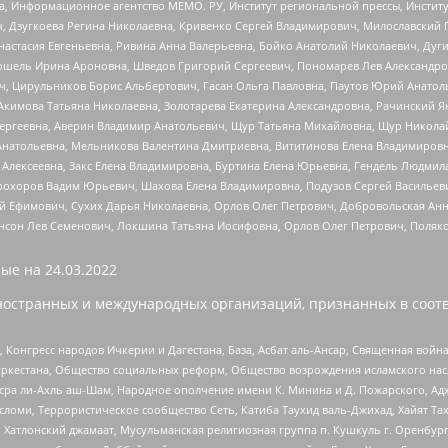
а, Информационное агентство МЕМО. РУ, Институт региональной прессы, Инсти
ч, Дзугкоева Регина Николаевна, Кривенко Сергей Владимирович, Милославски
настасия Евгеньевна, Ривина Анна Валерьевна, Бойко Анатолий Николаевич, Дуг
ошель Ирина Ароновна, Шведов Григорий Сергеевич, Пономарев Лев Александро
ч, Цирульников Борис Альбертович, Гасан Ольга Павловна, Паутов Юрий Анато
Акимова Татьяна Николаевна, Золотарева Екатерина Александровна, Рачинский Я
Сергеевна, Аверин Владимир Анатольевич, Щур Татьяна Михайловна, Щур Никола
Анатольевна, Мельникова Валентина Дмитриевна, Вититинова Елена Владимировн
 Алексеевна, Закс Елена Владимировна, Буртина Елена Юрьевна, Гендель Людмил
рохоров Вадим Юрьевич, Шахова Елена Владимировна, Подузов Сергей Васильеви
й Ефимович, Сухих Дарья Николаевна, Орлов Олег Петрович, Добровольская Анн
нсон Лев Семенович, Локшина Татьяна Иосифовна, Орлов Олег Петрович, Поляк
ые на
24.03.2022
ностранных и международных организаций, признанных в соотв
нгресс народов Ичкерии и Дагестана, База, Асбат аль-Ансар, Священная война,
уркестана, Общество социальных реформ, Общество возрождения исламского насл
Нусра ли-Ахль аш-Шам, Народное ополчение имени К. Минина и Д. Пожарского, Ад
сломи, Террористическое сообщество Сеть, Катиба Таухид валь-Джихад, Хайят Тах
, Хатлонский джамаат, Мусульманская религиозная группа п. Кушкуль г. Оренбу