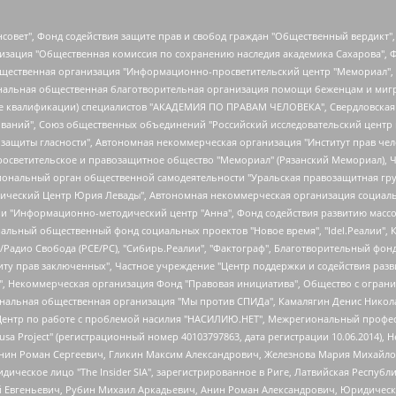
мная некоммерческая организация "Центр по работе с проблемой насилия "НАСИЛИЮ.НЕТ", Межрегиональный профессиональный союз работников здравоохранения "Альянс врачей", Юридическое лицо, зарегистрированное в Латвийской Республике, SIA "Medusa Project" (регистрационный номер 40103797863, дата регистрации 10.06.2014), Некоммерческая организация "Фонд по борьбе с коррупцией", Автономная некоммерческая организация "Институт права и публичной политики", Баданин Роман Сергеевич, Гликин Максим Александрович, Железнова Мария Михайловна, Лукьянова Юлия Сергеевна, Маетная Елизавета Витальевна, Маняхин Петр Борисович, Чуракова Ольга Владимировна, Ярош Юлия Петровна, Юридическое лицо "The Insider SIA", зарегистрированное в Риге, Латвийская Республика (дата регистрации 26.06.2015), являющееся администратором доменного имени интернет-издания "The Insider SIA", https://theins.ru, Постернак Алексей Евгеньевич, Рубин Михаил Аркадьевич, Анин Роман Александрович, Юридическое лицо Istories fonds, зарегистрированное в Латвийской Республике (регистрационный номер 50008295751, дата регистрации 24.02.2020), Великовский Дмитрий Александрович, Долинина Ирина Николаевна, Мароховская Алеся Алексеевна, Шлейнов Роман Юрьевич, Шмагун Олеся Валентиновна, Общество с ограниченной ответственностью "Альтаир 2021", Общество с ограниченной ответственностью "Вега 2021", Общество с ограниченной ответственностью "Главный редактор 2021", Общество с ограниченной ответственностью "Ромашки монолит", Важенков Артем Валерьевич, Ивановская областная общественная организация "Центр гендерных исследований", Гурман Юрий Альбертович, Медиапроект "ОВД-Инфо", Егоров Владимир Владимирович, Жилинский Владимир Александрович, Общество с ограниченной ответственностью "ЗП", Иванова София Юрьевна, Карезина Инна Павловна, Кильтау Екатерина Викторовна, Петров Алексей Викторович, Пискунов Сергей Евгеньевич, Смирнов Сергей Сергеевич, Тихонов Михаил Сергеевич, Общество с ограниченной ответственностью "ЖУРНАЛИСТ-ИНОСТРАННЫЙ АГЕНТ", Арапова Галина Юрьевна, Вольтская Татьяна Анатольевна, Американская компания "Mason G.E.S. Anonymous Foundation" (США), являющаяся владельцем интернет-издания https://mnews.world/, Компания "Stichting Bellingcat", зарегистрированная в Нидерландах (дата регистрации 11.07.2018), Захаров Андрей Вячеславович, Клепиковская Екатерина Дмитриевна, Общество с ограниченной ответственностью "МЕМО", Перл Роман Александрович, Симонов Евгений Алексеевич, Соловьева Елена Анатольевна, Сотников Даниил Владимирович, Сурначева Елизавета Дмитриевна, Автономная некоммерческая организация по защите прав человека и информированию населения "Якутия – Наше Мнение", Общество с ограниченной ответственностью "Москоу диджитал медиа", с 26.01.2023 Общество с ограниченной ответственностью "Чайка Белые сады", Ветошкина Валерия Валерьевна, Заговора Максим Александрович, Межрегиональное общественное движение "Российская ЛГБТ - сеть", Оленичев Максим Владимирович, Павлов Иван Юрьевич, Скворцова Елена Сергеевна, Общество с ограниченной ответственностью "Как бы инагент", Кочетков Игорь Викторович, Общество с ограниченной ответственностью "Честные выборы", Еланчик Олег Александрович, Общество с ограниченной ответственностью "Нобелевский призыв", Гималова Регина Эмилевна, Григорьев Андрей Валерьевич, Григорьева Алина Александровна, Ассоциация по содействию защите прав призывников, альтернативнослужащих и военнослужащих "Правозащитная группа "Гражданин.Армия.Право", Хисамова Регина Фаритовна, Автономная некоммерческая организация по реализации социально-правовых программ "Лилит", Дальн