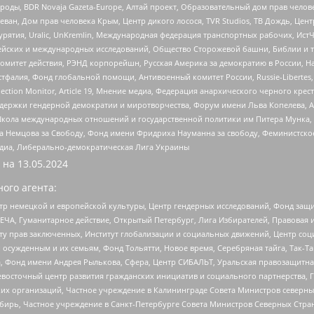
роды, BDR Novaja Gazeta-Europe, Алтай проект, Образовательный дом прав челов
еван, Дом прав человека Крым, Центр дикого лосося, TVR Studios, ТВ Дождь, Це
урятия, Uralic, UnKremlin, Международная федерация транспортных рабочих, Ист
ейских и международных исследований, Общество Сторожевой башни, Библии и тр
омитет действия, РЭНД корпорейшн, Русская Америка за демократию в России, Н
фалия, Фонд глобальной помощи, Антивоенный комитет России, Russie-Libertes, L
lection Monitor, Article 19, Мнение медиа, Федерация анархического черного кр
и гендерной демократии и миротворчества, Форум имени Льва Копелева, American C
г, Школа международных отношений и государственной политики им Питера Мунка
 Немцова за Свободу, Фонд имени Фридриха Науманна за свободу, Феминистско
медиа, Либерально-демократическая Лига Украины
 на
13.05.2024
ого агента:
р немецкой и европейской культуры, Центр гендерных исследований, Фонд защи
ЧА, Гуманитарное действие, Открытый Петербург, Лига Избирателей, Правовая 
иту прав заключенных, Институт глобализации и социальных движений, Центр 
ужденным и их семьям, Фонд Тольятти, Новое время, Серебряная тайга, Так-Так-
, Фонд имени Андрея Рылькова, Сфера, Центр СИБАЛЬТ, Уральская правозащитна
невосточный центр развития гражданских инициатив и социального партнерства, 
 организаций, Частное учреждение в Калининграде Совета Министров северных 
бирь, Частное учреждение в Санкт-Петербурге Совета Министров Северных Стра