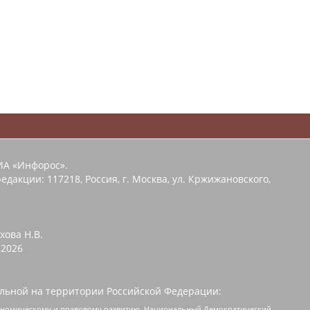
ИА «Инфорос».
едакции: 117218, Россия, г. Москва, ул. Кржижановского,
хова Н.В.
2026
льной на территории Российской Федерации:
кономическому и правовому развитию, Национальный Демократический