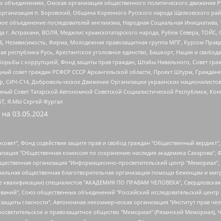
ных объединениях, Омская организация общественного политического движения Р
рганизация п. Боровский, Община Коренного Русского народа Щелковского район
гиозное объединение последователей инглиизма, Народная Социальная Инициатива,
 г. Астрахани, ВОЛЯ, Меджлис крымскотатарского народа, Рубеж Севера, ТОЙС, 
6, Независимость, Фирма, Молодежная правозащитная группа МПГ, Курсом Правд
ая республика Русь, Арестантское уголовное единство, Башкорт, Нация и свобода,
орьбы с коррупцией, Фонд защиты прав граждан, Штабы Навального, Совет гражд
ный совет граждан РСФСР СССР Архангельской области, Проект Штурм, Граждане 
tsApp, СИЧ-С14, Добровольческое Движение Организации украинских националисто
ный Совет Татарской Автономной Советской Социалистической Республики, Кон
БТ, Я.МЫ Сергей Фургал
 на
03.05.2024
мная некоммерческая организация "Центр по работе с проблемой насилия "НАСИЛИЮ.НЕТ", Межрегиональный профессиональный союз работников здравоохранения "Альянс врачей", Юридическое лицо, зарегистрированное в Латвийской Республике, SIA "Medusa Project" (регистрационный номер 40103797863, дата регистрации 10.06.2014), Некоммерческая организация "Фонд по борьбе с коррупцией", Автономная некоммерческая организация "Институт права и публичной политики", Баданин Роман Сергеевич, Гликин Максим Александрович, Железнова Мария Михайловна, Лукьянова Юлия Сергеевна, Маетная Елизавета Витальевна, Маняхин Петр Борисович, Чуракова Ольга Владимировна, Ярош Юлия Петровна, Юридическое лицо "The Insider SIA", зарегистрированное в Риге, Латвийская Республика (дата регистрации 26.06.2015), являющееся администратором доменного имени интернет-издания "The Insider SIA", https://theins.ru, Постернак Алексей Евгеньевич, Рубин Михаил Аркадьевич, Анин Роман Александрович, Юридическое лицо Istories fonds, зарегистрированное в Латвийской Республике (регистрационный номер 50008295751, дата регистрации 24.02.2020), Великовский Дмитрий Александрович, Долинина Ирина Николаевна, Мароховская Алеся Алексеевна, Шлейнов Роман Юрьевич, Шмагун Олеся Валентиновна, Общество с ограниченной ответственностью "Альтаир 2021", Общество с ограниченной ответственностью "Вега 2021", Общество с ограниченной ответственностью "Главный редактор 2021", Общество с ограниченной ответственностью "Ромашки монолит", Важенков Артем Валерьевич, Ивановская областная общественная организация "Центр гендерных исследований", Гурман Юрий Альбертович, Медиапроект "ОВД-Инфо", Егоров Владимир Владимирович, Жилинский Владимир Александрович, Общество с ограниченной ответственностью "ЗП", Иванова София Юрьевна, Карезина Инна Павловна, Кильтау Екатерина Викторовна, Петров Алексей Викторович, Пискунов Сергей Евгеньевич, Смирнов Сергей Сергеевич, Тихонов Михаил Сергеевич, Общество с ограниченной ответственностью "ЖУРНАЛИСТ-ИНОСТРАННЫЙ АГЕНТ", Арапова Галина Юрьевна, Вольтская Татьяна Анатольевна, Американская компания "Mason G.E.S. Anonymous Foundation" (США), являющаяся владельцем интернет-издания https://mnews.world/, Компания "Stichting Bellingcat", зарегистрированная в Нидерландах (дата регистрации 11.07.2018), Захаров Андрей Вячеславович, Клепиковская Екатерина Дмитриевна, Общество с ограниченной ответственностью "МЕМО", Перл Роман Александрович, Симонов Евгений Алексеевич, Соловьева Елена Анатольевна, Сотников Даниил Владимирович, Сурначева Елизавета Дмитриевна, Автономная некоммерческая организация по защите прав человека и информированию населения "Якутия – Наше Мнение", Общество с ограниченной ответственностью "Москоу диджитал медиа", с 26.01.2023 Общество с ограниченной ответственностью "Чайка Белые сады", Ветошкина Валерия Валерьевна, Заговора Максим Александрович, Межрегиональное общественное движение "Российская ЛГБТ - сеть", Оленичев Максим Владимирович, Павлов Иван Юрьевич, Скворцова Елена Сергеевна, Общество с ограниченной ответственностью "Как бы инагент", Кочетков Игорь Викторович, Общество с ограниченной ответственностью "Честные выборы", Еланчик Олег Александрович, Общество с ограниченной ответственностью "Нобелевский призыв", Гималова Регина Эмилевна, Григорьев Андрей Валерьевич, Григорьева Алина Александровна, Ассоциация по содействию защите прав призывников, альтернативнослужащих и военнослужащих "Правозащитная группа "Гражданин.Армия.Право", Хисамова Регина Фаритовна, Автономная некоммерческая организация по реализации социально-правовых программ "Лилит", Дальн