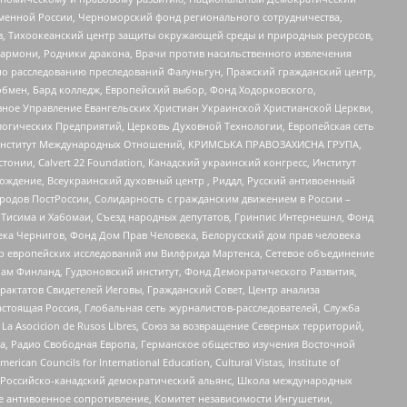
менной России, Черноморский фонд регионального сотрудничества,
, Тихоокеанский центр защиты окружающей среды и природных ресурсов,
 Хармони, Родники дракона, Врачи против насильственного извлечения
по расследованию преследований Фалуньгун, Пражский гражданский центр,
бмен, Бард колледж, Европейский выбор, Фонд Ходорковского,
ное Управление Евангельских Христиан Украинской Христианской Церкви,
огических Предприятий, Церковь Духовной Технологии, Европейская сеть
ий Институт Международных Отношений, КРИМСЬКА ПРАВОЗАХИСНА ГРУПА,
стонии, Calvert 22 Foundation, Канадский украинский конгресс, Институт
ждение, Всеукраинский духовный центр , Риддл, Русский антивоенный
ародов ПостРоссии, Солидарность с гражданским движением в России –
в Тисима и Хабомаи, Съезд народных депутатов, Гринпис Интернешнл, Фонд
ека Чернигов, Фонд Дом Прав Человека, Белорусский дом прав человека
нтр европейских исследований им Вилфрида Мартенса, Сетевое объединение
Чам Финланд, Гудзоновский институт, Фонд Демократического Развития,
актатов Свидетелей Иеговы, Гражданский Совет, Центр анализа
астоящая Россия, Глобальная сеть журналистов-расследователей, Служба
a Asocicion de Rusos Libres, Союз за возвращение Северных территорий,
еста, Радио Свободная Европа, Германское общество изучения Восточной
ouncils for International Education, Cultural Vistas, Institute of
, Российско-канадский демократический альянс, Школа международных
е антивоенное сопротивление, Комитет независимости Ингушетии,