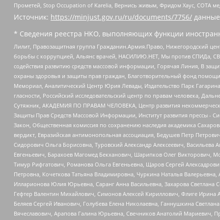
Прометей, Stop Occupation of Karelia, Вернись живым, Фридом Хаус, СОТА 
Источник:
https://minjust.gov.ru/ru/documents/7756/
данные
* Сведения реестра НКО, выполняющих функции иностранн
Лилит, Правозащитная группа Гражданин.Армия.Право, Нижегородский цент
борьбы с коррупцией, Альянс врачей, НАСИЛИЮ.НЕТ, Мы против СПИДа, СВЕ
содействия развитию средств массовой информации, Горячая Линия, В защ
охраны здоровья и защиты прав граждан, Благотворительный фонд помощи ос
Мемориал, Аналитический Центр Юрия Левады, Издательство Парк Гагарина
гласности, Российский исследовательский центр по правам человека, Даль
Сутяжник, АКАДЕМИЯ ПО ПРАВАМ ЧЕЛОВЕКА, Центр развития некоммерческих
Защиты Прав Средств Массовой Информации, Институт развития прессы - Си
Закон, Общественная комиссия по сохранению наследия академика Сахаров
вердикт, Евразийская антимонопольная ассоциация, Бедушев Петр Петрови
Сидорович Ольга Борисовна, Туровский Александр Алексеевич, Васильева А
Евгеньевич, Барахоев Магомед Бекханович, Шарипков Олег Викторович, М
Тимур Рифгатович, Романова Ольга Евгеньевна, Щаров Сергей Алексадрови
Петровна, Кочеткова Татьяна Владимировна, Чуркина Наталья Валерьевна, 
Илларионова Юлия Юрьевна, Саранг Анна Васильевна, Захарова Светлана 
Гефтер Валентин Михайлович, Симонов Алексей Кириллович, Флиге Ирина 
Беляев Сергей Иванович, Голубева Елена Николаевна, Ганнушкина Светлана
Вячеславович, Арапова Галина Юрьевна, Свечников Анатолий Мариевич, П