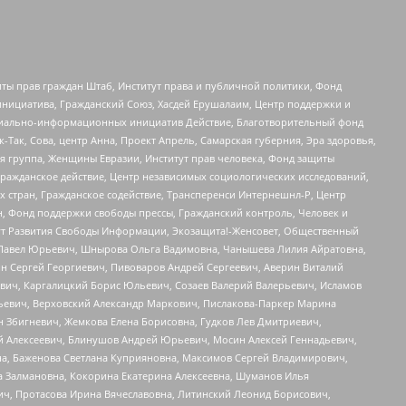
ты прав граждан Штаб, Институт права и публичной политики, Фонд
инициатива, Гражданский Союз, Хасдей Ерушалаим, Центр поддержки и
социально-информационных инициатив Действие, Благотворительный фонд
Так, Сова, центр Анна, Проект Апрель, Самарская губерния, Эра здоровья,
я группа, Женщины Евразии, Институт прав человека, Фонд защиты
Гражданское действие, Центр независимых социологических исследований,
стран, Гражданское содействие, Трансперенси Интернешнл-Р, Центр
н, Фонд поддержки свободы прессы, Гражданский контроль, Человек и
тут Развития Свободы Информации, Экозащита!-Женсовет, Общественный
й Павел Юрьевич, Шнырова Ольга Вадимовна, Чанышева Лилия Айратовна,
ин Сергей Георгиевич, Пивоваров Андрей Сергеевич, Аверин Виталий
вич, Каргалицкий Борис Юльевич, Созаев Валерий Валерьевич, Исламов
льевич, Верховский Александр Маркович, Пислакова-Паркер Марина
н Збигневич, Жемкова Елена Борисовна, Гудков Лев Дмитриевич,
й Алексеевич, Блинушов Андрей Юрьевич, Мосин Алексей Геннадьевич,
а, Баженова Светлана Куприяновна, Максимов Сергей Владимирович,
а Залмановна, Кокорина Екатерина Алексеевна, Шуманов Илья
ч, Протасова Ирина Вячеславовна, Литинский Леонид Борисович,