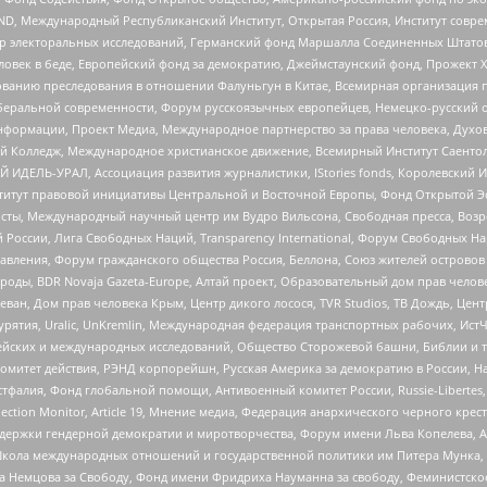
 Международный Республиканский Институт, Открытая Россия, Институт совре
р электоральных исследований, Германский фонд Маршалла Соединенных Штатов
еловек в беде, Европейский фонд за демократию, Джеймстаунский фонд, Прожект
дованию преследования в отношении Фалуньгун в Китае, Всемирная организация 
беральной современности, Форум русскоязычных европейцев, Немецко-русский о
формации, Проект Медиа, Международное партнерство за права человека, Духов
 Колледж, Международное христианское движение, Всемирный Институт Саентол
 ИДЕЛЬ-УРАЛ, Ассоциация развития журналистики, IStories fonds, Королевск
r, Институт правовой инициативы Центральной и Восточной Европы, Фонд Открытой Э
ты, Международный научный центр им Вудро Вильсона, Свободная пресса, Возро
России, Лига Свободных Наций, Transparеncy International, Форум Свободных Н
правления, Форум гражданского общества Россия, Беллона, Союз жителей острово
роды, BDR Novaja Gazeta-Europe, Алтай проект, Образовательный дом прав челов
еван, Дом прав человека Крым, Центр дикого лосося, TVR Studios, ТВ Дождь, Це
урятия, Uralic, UnKremlin, Международная федерация транспортных рабочих, Ист
ейских и международных исследований, Общество Сторожевой башни, Библии и тр
омитет действия, РЭНД корпорейшн, Русская Америка за демократию в России, Н
фалия, Фонд глобальной помощи, Антивоенный комитет России, Russie-Libertes, L
lection Monitor, Article 19, Мнение медиа, Федерация анархического черного кр
и гендерной демократии и миротворчества, Форум имени Льва Копелева, American C
г, Школа международных отношений и государственной политики им Питера Мунка
 Немцова за Свободу, Фонд имени Фридриха Науманна за свободу, Феминистско