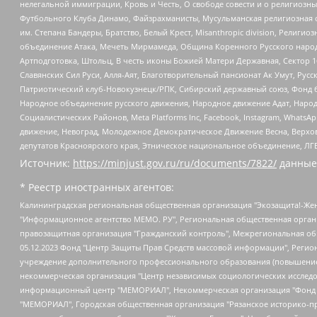
нелегальной иммиграции, Кровь и Честь, О свободе совести и о религиоз
Футбольного Клуба Динамо, Файзрахманисты, Мусульманская религиозная о
им. Степана Бандеры, Братство, Белый Крест, Misanthropic division, Рели
объединение Атака, Мечеть Мирмамеда, Община Коренного Русского народа
Артподготовка, Штольц, В честь иконы Божией Матери Державная, Сектор 1
Славянских Сил Руси, Алля-Аят, Благотворительный пансионат Ак Умут, Русск
Патриотический клуб-Новокузнецк/РПК, Сибирский державный союз, Фонд б
Народное объединение русского движения, Народное движение Адат, Народ
Социалистических Районов, Meta Platforms Inc, Facebook, Instagram, Wha
движение, Невоград, Молодежное Демократическое Движение Весна, Верхов
депутатов Красноярского края, Этническое национальное объединение, ЛГ
Источник:
https://minjust.gov.ru/ru/documents/7822/
данные
* Реестр иностранных агентов:
Калининградская региональная общественная организация "Экозащита!-Женсовет", Фонд содействия защите прав и свобод граждан "Общественный вердикт", Фонд "Институт Развития Свободы Информации", Частное учреждение "Информационное агентство МЕМО. РУ", Региональная общественная организация "Общественная комиссия по сохранению наследия академика Сахарова", Фонд поддержки свободы прессы, Санкт-Петербургская общественная правозащитная организация "Гражданский контроль", Межрегиональная общественная организация "Информационно-просветительский центр "Мемориал", Региональный Фонд "Центр Защиты Прав Средств Массовой Информации", с 05.12.2023 Фонд "Центр Защиты Прав Средств массовой информации", Региональная общественная благотворительная организация помощи беженцам и мигрантам "Гражданское содействие", Негосударственное образовательное учреждение дополнительного профессионального образования (повышение квалификации) специалистов "АКАДЕМИЯ ПО ПРАВАМ ЧЕЛОВЕКА", Свердловская региональная общественная организация "Сутяжник", Автономная некоммерческая организация "Центр независимых социологических исследований", Союз общественных объединений "Российский исследовательский центр по правам человека", Региональное общественное учреждение научно-информационный центр "МЕМОРИАЛ", Некоммерческая организация "Фонд защиты гласности", Автономная некоммерческая организация "Институт прав человека", Городская общественная организация "Екатеринбургское общество "МЕМОРИАЛ", Городская общественная организация "Рязанское историко-просветительское и правозащитное общество "Мемориал" (Рязанский Мемориал), Челябинский региональный орган общественной самодеятельности – женское общественное объединение "Женщины Евразии", Челябинский региональный орган общественной самодеятельности "Уральская правозащитная группа", Фонд содействия защите здоровья и социальной справедливости имени Андрея Рылькова, Автономная Некоммерческая Организация "Аналитический Центр Юрия Левады", Автономная некоммерческая организация социальной поддержки населения "Проект Апрель", Региональная общественная организация помощи женщинам и детям, находящимся в кризисной ситуации "Информационно-методический центр "Анна", Фонд содействия развитию массовых коммуникаций и правовому просвещению "Так-так-Так", Фонд содействия устойчивому развитию "Серебряная тайга", Свердловский региональный общественный фонд социальных проектов "Новое время", "Idel.Реалии", Кавказ.Реалии, Крым.Реалии, Телеканал Настоящее Время, Татаро-башкирская служба Радио Свобода (Azatliq Radiosi), Радио Свободная Европа/Радио Свобода (PCE/PC), "Сибирь.Реалии", "Фактограф", Благотворительный фонд помощи осужденным и их семьям, Автономная некоммерческая организация "Институт глобализации и социальных движений", Фонд "В защиту прав заключенных", Частное учреждение "Центр поддержки и содействия развитию средств массовой информации", Пензенский региональный общественный благотворительный фонд "Гражданский союз", "Север.Реалии", Некоммерческая организация Фонд "Правовая инициатива", Общество с ограниченной ответственностью "Радио Свободная Европа/Радио Свобода", Чешское информационное агентство "MEDIUM-ORIENT", Красноярская региональная общественная организация "Мы против СПИДа", Камалягин Денис Николаевич, Маркелов Сергей Евгеньевич, Пономарев Лев Александрович, Савицкая Людмила Алексеевна, Автоно