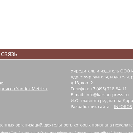
 СВЯЗЬ
Учредитель и издатель ООО 
Адрес учредителя, издателя, р
зи
д.13, кор. 2
рвисов Yandex.Metrika,
Телефон: +7 (495) 718-84-11
E-mail: info@karsun-press.ru
И.О. главного редактора Доро
Разработчик сайта –
INFOROS
енных организаций, деятельность которых признана нежелате
 Фонд Содействия, Фонд Открытое общество, Американо-российский фонд по э