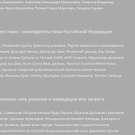
а Дмитриевна, Королева Александра Евгеньевна, Смирнов Владимир
ова Мара Федоровна, Резник Генри Маркович, Захаров Герман
етствии с законодательством Российской Федерации
 Исламская группа, Братья-мусульмане, Партия исламского освобождения,
едия, Дом двух святых, Джунд аш-Шам, Исламский джихад, Аль-Каида,
жр от Аллаха Субхану уа Тагьаля SHAM, АУМ Синрике, Муджахеды джамаата
рир аш-Шам, Ахлю Сунна Валь Джамаа, National Socialism/White Power,
рг, Крымско-татарский добровольческий батальон имени Номана
оев, Маньяки Культ Убийц, Молодёжь Которая Улыбается, Легион Свобода
аконную силу решение о ликвидации или запрете
ья, Славянская Община Капища Веды Перуна, Мужская Духовная Семинария
щество, Джамаат мувахидов, Объединенный Вилайат Кабарды, Балкарии и
ден Дьявола, Армия воли народа, Национальная Социалистическая
роверов-Инглингов, Русский общенациональный союз, Движение против