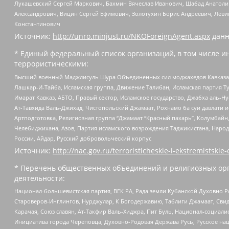
Лукашевский Сергей Маркович, Бахмин Вячеслав Иванович, Шабад Анатоли
Александрович, Вицин Сергей Ефимович, Золотухин Борис Андреевич, Леви
Константинович
Источник:
http://unro.minjust.ru/NKOForeignAgent.aspx
данн
* Единый федеральный список организаций, в том числе и
террористическими:
Высший военный Маджлисуль Шура Объединенных сил моджахедов Кавказа, Ко
Лашкар-И-Тайба, Исламская группа, Движение Талибан, Исламская партия Т
Имарат Кавказ, АБТО, Правый сектор, Исламское государство, Джабха аль-
Ат-Тавхида Валь-Джихад, Чистопольский Джамаат, Рохнамо ба суи давлати и
Артподготовка, Религиозная группа “Джамаат “Красный пахарь”, Колумбайн
Челебиджихана, Азов, Партия исламского возрождения Таджикистана, Народ
России, Айдар, Русский добровольческий корпус
Источник:
http://nac.gov.ru/terroristicheskie-i-ekstremistskie-
* Перечень общественных объединений и религиозных орг
деятельности:
Национал-большевистская партия, ВЕК РА, Рада земли Кубанской Духовно
Староверов-Инглингов, Нурджулар, К Богодержавию, Таблиги Джамаат, Сви
Карачая, Союз славян, Ат-Такфир Валь-Хиджра, Пит Буль, Национал-социал
Инициатива города Череповца, Духовно-Родовая Держава Русь, Русское н