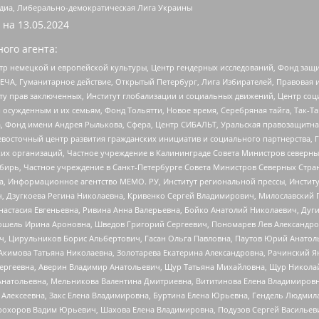
медиа, Либерально-демократическая Лига Украины
 на
13.05.2024
ого агента:
р немецкой и европейской культуры, Центр гендерных исследований, Фонд защи
ЧА, Гуманитарное действие, Открытый Петербург, Лига Избирателей, Правовая 
иту прав заключенных, Институт глобализации и социальных движений, Центр 
ужденным и их семьям, Фонд Тольятти, Новое время, Серебряная тайга, Так-Так-
, Фонд имени Андрея Рылькова, Сфера, Центр СИБАЛЬТ, Уральская правозащитна
невосточный центр развития гражданских инициатив и социального партнерства, 
 организаций, Частное учреждение в Калининграде Совета Министров северных 
бирь, Частное учреждение в Санкт-Петербурге Совета Министров Северных Стра
а, Информационное агентство МЕМО. РУ, Институт региональной прессы, Инсти
ч, Дзугкоева Регина Николаевна, Кривенко Сергей Владимирович, Милославски
настасия Евгеньевна, Ривина Анна Валерьевна, Бойко Анатолий Николаевич, Дуг
ошель Ирина Ароновна, Шведов Григорий Сергеевич, Пономарев Лев Александро
ч, Цирульников Борис Альбертович, Гасан Ольга Павловна, Паутов Юрий Анато
Акимова Татьяна Николаевна, Золотарева Екатерина Александровна, Рачинский Я
Сергеевна, Аверин Владимир Анатольевич, Щур Татьяна Михайловна, Щур Никола
Анатольевна, Мельникова Валентина Дмитриевна, Вититинова Елена Владимировн
 Алексеевна, Закс Елена Владимировна, Буртина Елена Юрьевна, Гендель Людмил
рохоров Вадим Юрьевич, Шахова Елена Владимировна, Подузов Сергей Васильеви