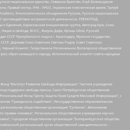
усское национальное единство, Северное Братство, Клуб Болельщиков
а, Правый сектор, УНА - УНСО, Украинская повстанческая армия, Тризуб
 TulaSkins, Этнополитическое объединение Русские, Русское национальное
О противодействии экстремистской деятельности, РЕВТАТПОД,
ы и Единения, Каракольская инициативная группа, Автоград Крю, Союз
 Нация и свобода, W.H.С., Фалунь Дафа, Иртыш Ultras, Русский
ан СССР Прикубанского округа г. Краснодара, Мужское государство,
СССР, Держава Союз Советских Светлых Родов, Совет Советских
в, Черный Комитет, Татарстанское Региональное Всетатарское общественное
гресс ойрат-калмыцкого народа, Исполнительный комитет совета народных
евосточное общественное движение "Маяк", Санкт-Петербургская ЛГБТ-инициативная группа "Выход", Инициативная группа ЛГБТ+ "Реверс", Алексеев Андрей Викторович, Бекбулатова Таисия Львовна, Беляев Иван Михайлович, Владыкина Елена Сергеевна, Гельман Марат Александрович, Никульшина Вероника Юрьевна, Толоконникова Надежда Андреевна, Шендерович Виктор Анатольевич, Общество с ограниченной ответственностью "Данное сообщение", Общество с ограниченной ответственностью Издательский дом "Новая глава", Айнбиндер Александра Александровна, Московский комьюнити-центр для ЛГБТ+инициатив, Благотворительный фонд развития филантропии, Deutsche Welle (Германия, Kurt-Schumacher-Strasse 3, 53113 Bonn), Борзунова Мария Михайловна, Воробьев Виктор Викторович, Голубева Анна Львовна, Константинова Алла Михайловна, Малкова Ирина Владимировна, Мурадов Мурад Абдулгалимович, Осетинская Елизавета Николаевна, Понасенков Евгений Николаевич, Ганапольский Матвей Юрьевич, Киселев Евгений Алексеевич, Борухович Ирина Григорьевна, Дремин Иван Тимофеевич, Дубровский Дмитрий Викторович, Красноярская региональная общественная организация поддержки и развития альтернативных образовательных технологий и межкультурных коммуникаций "ИНТЕРРА", Маяковская Екатерина Алексеевна, Фейгин Марк Захарович, Филимонов Андрей Викторович, Дзугкоева Регина Николаевна, Доброхотов Роман Александрович, Дудь Юрий Александрович, Елкин Сергей Владимирович, Кругликов Кирилл Игоревич, Сабунаева Мария Леонидовна, Семенов Алексей Владимирович, Шаинян Карен Багратович, Шульман Екатерина Михайловна, Асафьев Артур Валерьевич, Вахштайн Виктор Семенович, Венедиктов Алексей Алексеевич, Лушникова Екатерина Евгеньевна, Волков Леонид Михайлович, Невзоров Александр Глебович, Пархоменко Сергей Борисович, Сироткин Ярослав Николаевич, Кара-Мурза Владимир Владимирович, Баранова Наталья Владимировна, Гозман Леонид Яковлевич, Кагарлицкий Борис Юльевич, Климарев Михаил Валерьевич, Милов Владимир Станиславович, Автономная некоммерческая организация Краснодарский центр современного искусства "Типография", Моргенштерн Алишер Тагирович, Соболь Любовь Эдуардовна, Общество с ограниченной ответственностью "ЛИЗА НОРМ", Каспаров Гарри Кимович, Ходорковский Михаил Борисович, Общество с ограниченной ответственностью "Апрельские тезисы", Данилович Ирина Брониславовна, Кашин Олег Владимирович, Петров Николай Владимирович, Пивоваров Алексей Владимирович, Соколов Михаил Владимирович, Цветкова Юлия Владимировна, Чичваркин Евгений Александрович, Комитет против пыток/Команда против пыток, Общество с ограниченной ответственностью "Первый научный", Общество с ограниченной ответственностью "Вертолет и ко", Белоцерковская Вероника Борисовна, Кац Максим Евгеньевич, Лазарева Татьяна Юрьевна, Шаведдинов Руслан Табризович, Яшин Илья Валерьевич, Общество с ограниченной ответственностью "Иноагент ААВ", Алешковский Дмитрий Петрович, Альбац Евгения Марковна, Быков Дмитрий Львович, Галямина Юлия Евгеньевна, Лойко Сергей Леонидович, Мартынов Кирилл Константинович, Медведев Сергей Александрович, Крашенинников Федор Геннадиевич, Гордеева Катерина Вл