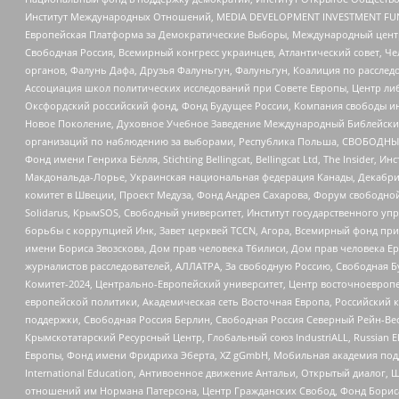
Институт Международных Отношений, MEDIA DEVELOPMENT INVESTMENT FUND,
Европейская Платформа за Демократические Выборы, Международный цент
Свободная Россия, Всемирный конгресс украинцев, Атлантический совет, Ч
органов, Фалунь Дафа, Друзья Фалуньгун, Фалуньгун, Коалиция по рассле
Ассоциация школ политических исследований при Совете Европы, Центр ли
Оксфордский российский фонд, Фонд Будущее России, Компания свободы ин
Новое Поколение, Духовное Учебное Заведение Международный Библейский
организаций по наблюдению за выборами, Республика Польша, СВОБОДНЫЙ
Фонд имени Генриха Бёлля, Stichting Bellingcat, Bellingcat Ltd, The Inside
Макдональда-Лорье, Украинская национальная федерация Канады, Декабрис
комитет в Швеции, Проект Медуза, Фонд Андрея Сахарова, Форум свободной 
Solidarus, КрымSOS, Свободный университет, Институт государственного у
борьбы с коррупцией Инк, Завет церквей TCCN, Агора, Всемирный фонд при
имени Бориса Звозскова, Дом прав человека Тбилиси, Дом прав человека Ер
журналистов расследователей, АЛЛАТРА, За свободную Россию, Свободная Б
Комитет-2024, Центрально-Европейский университет, Центр восточноевроп
европейской политики, Академическая сеть Восточная Европа, Российский к
поддержки, Свободная Россия Берлин, Свободная Россия Северный Рейн-Вест
Крымскотатарский Ресурсный Центр, Глобальный союз IndustriALL, Russian E
Европы, Фонд имени Фридриха Эберта, XZ gGmbH, Мобильная академия поддержк
International Education, Антивоенное движение Антальи, Открытый диало
отношений им Нормана Патерсона, Центр Гражданских Свобод, Фонд Бориса