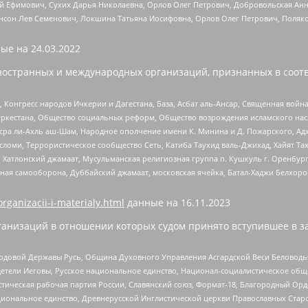
й Ефимович, Сухих Дарья Николаевна, Орлов Олег Петрович, Добровольская Анн
нсон Лев Семенович, Локшина Татьяна Иосифовна, Орлов Олег Петрович, Поляк
ые на
24.03.2022
ностранных и международных организаций, признанных в соотв
нгресс народов Ичкерии и Дагестана, База, Асбат аль-Ансар, Священная война,
уркестана, Общество социальных реформ, Общество возрождения исламского насл
Нусра ли-Ахль аш-Шам, Народное ополчение имени К. Минина и Д. Пожарского, Ад
сломи, Террористическое сообщество Сеть, Катиба Таухид валь-Джихад, Хайят Тах
, Хатлонский джамаат, Мусульманская религиозная группа п. Кушкуль г. Оренбу
ная самооборона, Дуббайский джамаат, московская ячейка, Батал-Хаджи Белхор
organizacii-i-materialy.html
данные на
16.11.2023
анизаций в отношении которых судом принято вступившее в з
 Родовой Державы Русь, Община Духовного Управления Асгардской Веси Беловод
детели Иеговы, Русское национальное единство, Национал-социалистическое об
истическая рабочая партия России, Славянский союз, Формат-18, Благородный Ор
ациональное единство, Древнерусской Инглистической церкви Православных Ста